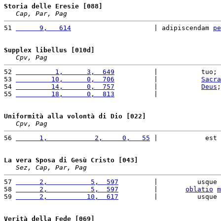
Storia delle Eresie [088]
Cap, Par, Pag
51 
      9,   614
                     | adipiscendam 
pe
Supplex libellus [010d]
Cpv, Pag
52 
          1,      3,  649
          |           tuo; 
53 
         10,      0,  706
          |           
Sacra
54 
         14,      0,  757
          |           
Deus
;
55 
         18,      0,  813
          |                
Uniformità alla volontà di Dio [022]
Cpv, Pag
56 
      1,            2,     0,   55
 |            est 
La vera Sposa di Gesù Cristo [043]
Sez, Cap, Par, Pag
57 
      2,           5,  597
         |          usque 
58 
      2,           5,  597
         |       
oblatio
m
59 
      2,          10,  617
         |          usque 
Verità della Fede [069]