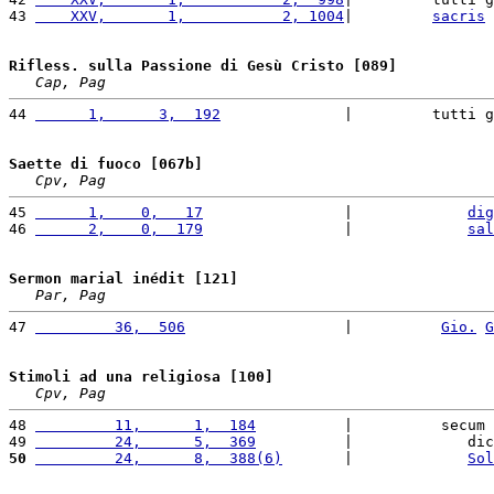
43 
    XXV,       1,           2, 1004
|         
sacris
Rifless. sulla Passione di Gesù Cristo [089]
Cap, Pag
44 
      1,      3,  192
              |         tutti g
Saette di fuoco [067b]
Cpv, Pag
45 
      1,    0,   17
                |             
dig
46 
      2,    0,  179
                |             
sal
Sermon marial inédit [121]
Par, Pag
47 
         36,  506
                  |          
Gio.
G
Stimoli ad una religiosa [100]
Cpv, Pag
48 
         11,      1,  184
          |          secum 
49 
         24,      5,  369
          |             dic
50
         24,      8,  388(6)
       |             
Sol