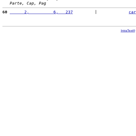
Parte, Cap, Pag
60
      2,          6,   237
         |             
car
IntraText®