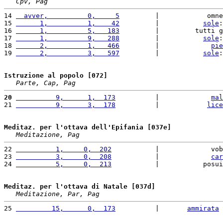
Cpv, Pag
14 
  avver,          0,     5
         |            omne
15 
      1,          1,    42
         |           
sole
:
16 
      1,          5,   183
         |         tutti g
17 
      1,          9,   288
         |           
sole
:
18 
      2,          1,   466
         |             
pie
19 
      2,          3,   597
         |           
sole
:
Istruzione al popolo [072]
Parte, Cap, Pag
20
          9,      1,  173
          |             
mal
21 
          9,      3,  178
          |            
lice
Meditaz. per l'ottava dell'Epifania [037e]
Meditazione, Pag
22 
          1,     0,  202
           |             vob
23 
          3,     0,  208
           |             
car
24 
          5,     0,  213
           |           posui
Meditaz. per l'ottava di Natale [037d]
Meditazione, Par, Pag
25 
         15,      0,  173
          |       
ammirata