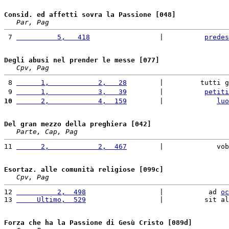
Consid. ed affetti sovra la Passione [048]
Par, Pag
 7 
          5,   418
                 |          
predes
Degli abusi nel prender le messe [077]
Cpv, Pag
 8 
      1,            2,   28
        |         tutti g
 9 
      1,            3,   39
        |          
petiti
10
      2,            4,  159
        |             
luo
Del gran mezzo della preghiera [042]
Parte, Cap, Pag
11 
      2,            2,  467
        |             vob
Esortaz. alle comunità religiose [099c]
Cpv, Pag
12 
          2,  498
                  |           ad 
oc
13 
     Ultimo,  529
                  |          sit al
Forza che ha la Passione di Gesù Cristo [089d]