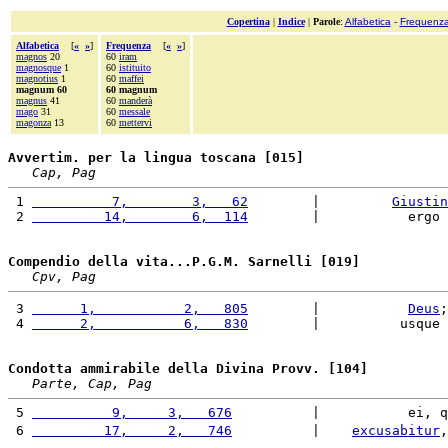
Copertina
|
Indice
|
Parole
:
Alfabetica
-
Frequenz
Alfabetica
[
«
»
]
Frequenza
[
«
»
]
magnos
20
60
iram
magnosque
1
60
istituito
magnotius
1
60
maffei
magnum 60
60 magnum
magnus
41
60
manderà
mago
31
60
messale
magonza
13
60
mettervi
Avvertim. per la lingua toscana [015]
Cap, Pag
 1 
          7,        3,   62
        |         
Giustin
 2 
         14,        6,  114
        |           ergo 
Compendio della vita...P.G.M. Sarnelli [019]
Cpv, Pag
 3 
      1,           2,   805
        |           
Deus
;
 4 
      2,           6,   830
        |          usque 
Condotta ammirabile della Divina Provv. [104]
Parte, Cap, Pag
 5 
          9,     3,   676
          |           ei, q
 6 
         17,     2,   746
          |    
excusabitur
,