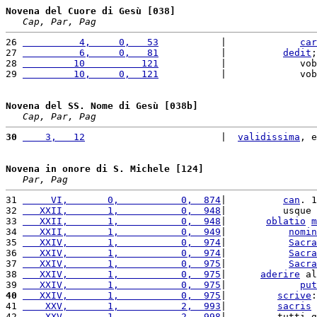
Novena del Cuore di Gesù [038]
Cap, Par, Pag
26 
          4,     0,   53
           |             
car
27 
          6,     0,   81
           |          
dedit
;
28 
         10          121
           |             vob
29 
         10,     0,  121
           |             vob
Novena del SS. Nome di Gesù [038b]
Cap, Par, Pag
30
    3,   12
                        |  
validissima
, e
Novena in onore di S. Michele [124]
Par, Pag
31 
     VI,       0,           0,  874
|          
can
. 1
32 
   XXII,       1,           0,  948
|          usque 
33 
   XXII,       1,           0,  948
|       
oblatio
m
34 
   XXII,       1,           0,  949
|           
nomin
35 
   XXIV,       1,           0,  974
|           
Sacra
36 
   XXIV,       1,           0,  974
|           
Sacra
37 
   XXIV,       1,           0,  975
|           
Sacra
38 
   XXIV,       1,           0,  975
|      
aderire
 al
39 
   XXIV,       1,           0,  975
|             
put
40
   XXIV,       1,           0,  975
|         
scrive
:
41 
    XXV,       1,           2,  993
|         
sacris
42 
    XXV,       1,           2,  998
|         tutti g