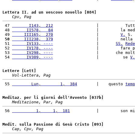
Lettera II. ad un vescovo novello [084]
Cpv, Pag
 47 
       I143,  212
                  |           Tutt
 48 
      II578,   84
                  |         la med
 49 
     III165,  270
                  |         
V.
 S. 
 50
     III238,  379
                  |         nella 
 51 
      IV133, ----
                  |       
SS.
Rede
 52 
      IV178, ----
                  |         fare p
 53 
      IV298, ----
                  |       che molt
 54 
      IV309, ----
                  |          se 
V.
Lettere [Lett]
Vol-Lettera, Pag
 55 
        Lun,        1,  384
        |    questo 
temp
Meditaz. per li giorni dell'Avvento [037b]
Meditazione, Par, Pag
 56 
          1,     1,  181
           |         son mi
Medit. sulla Passione di Gesù Cristo [093]
Cap, Cpv, Pag