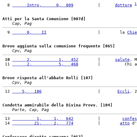
1
  8 
      Intro,      0,  809
          |      
dottore
Atti per la Santa Comunione [007d]
Cap, Pag
  9 
      0,    II
                     |        la 
Chie
Breve aggiunta sulla comunione frequente [065]
Cpv, Pag
 10
      2,           1,   452
        |      
salute
. M
 11 
      2,           5,   468
        |          Chi a
Breve risposta all'abbate Rolli [107]
Cpv, Pag
 12 
    5,   186
                       |       
Eccli
. 2
Condotta ammirabile della Divina Provv. [104]
Parte, Cap, Pag
 13 
          1,     1,   642
          |         
confes
 14 
         21,     2,   774
          |        
atto
 d'
Confessore diretto…campagna [057]