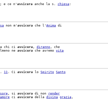
; e ce n'
assicura
 anche la s. 
chiesa
:

sa
 non m'
assicura
 che l'
Anima
 di

a chi ci 
assicura
, 
diranno
, che

lmeno ne 
assicura
 che avremo 
vita
. 
11
. Ci 
assicura
 lo 
Spirito
Santo
sore
, si 
assicura
 di non 
render
amore
 ci 
assicura
 della 
divina
grazia
,
