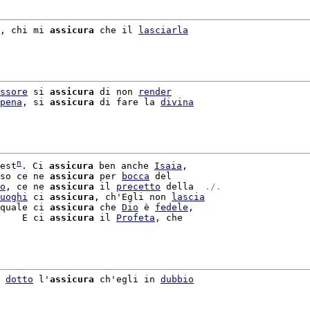
, chi mi 
assicura
 che il 
lasciarla
ssore
 si 
assicura
 di non 
render
pena
, si 
assicura
 di fare la 
divina
n
est
. Ci 
assicura
 ben anche 
Isaia
,

so ce ne 
assicura
 per 
bocca
o
, ce ne 
assicura
 il 
precetto
 della 
 ./. 
uoghi
 ci 
assicura
, ch'Egli non 
lascia
quale ci 
assicura
 che 
Dio
 è 
fedele
,

    E ci 
assicura
 il 
Profeta
, che

 
dotto
 l'
assicura
 ch'egli in 
dubbio