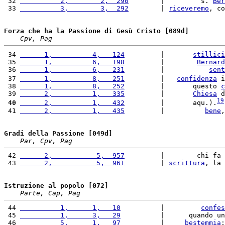
 32 
          2,        2,  290
        |         s. 
Ber
 33 
          3,        3,  292
        | 
riceveremo
, co
Forza che ha la Passione di Gesù Cristo [089d]
Cpv, Pag
 34 
      1,          4,   124
         |       
stillici
 35 
      1,          6,   198
         |        
Bernard
 36 
      1,          6,   231
         |           
sent
 37 
      1,          8,   251
         |   
confidenza
 i
 38 
      1,          8,   252
         |       questo 
c
 39 
      2,          1,   335
         |       
Chiesa
 d
19
 40
      2,          1,   432
         |       aqu.).
 41 
      2,          1,   435
         |          
bene
,
Gradi della Passione [049d]
Par, Cpv, Pag
 42 
      2,           5,  957
         |        chi fa 
 43 
      2,           5,  961
         | 
scrittura
, la 
Istruzione al popolo [072]
Parte, Cap, Pag
 44 
          1,      1,   10
          |         
confes
 45 
          1,      3,   29
          |      quando un
 46 
          5,      1,   97
          |     
bestemmia
;