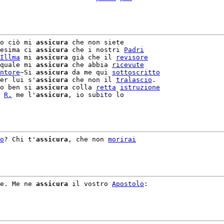
o ciò mi 
assicura
 che non siete

esima ci 
assicura
 che i nostri 
Padri
Illma
 mi 
assicura
 già che il 
revisore
quale mi 
assicura
 che abbia 
ricevute
ntore
~Si 
assicura
 da me qui 
sottoscritto
er lui s'
assicura
 che non il 
tralascio
.

o ben si 
assicura
 colla 
retta
istruzione
R.
 me l'
assicura
, io subito lo

o
? Chi t'
assicura
, che non 
morirai
e. Me ne 
assicura
 il vostro 
Apostolo
:
