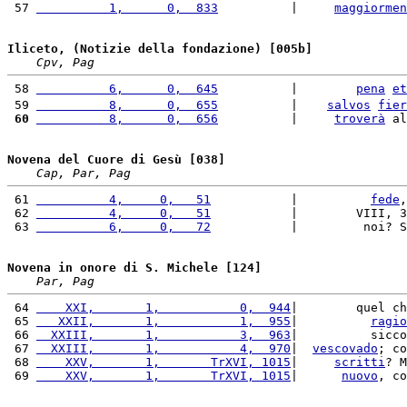
 57 
          1,      0,  833
          |     
maggiormen
Iliceto, (Notizie della fondazione) [005b]
Cpv, Pag
 58 
          6,      0,  645
          |        
pena
et
 59 
          8,      0,  655
          |    
salvos
fier
 60
          8,      0,  656
          |     
troverà
 al
Novena del Cuore di Gesù [038]
Cap, Par, Pag
 61 
          4,     0,   51
           |          
fede
,
 62 
          4,     0,   51
           |        VIII, 3
 63 
          6,     0,   72
           |         noi? S
Novena in onore di S. Michele [124]
Par, Pag
 64 
    XXI,       1,           0,  944
|        quel ch
 65 
   XXII,       1,           1,  955
|          
ragio
 66 
  XXIII,       1,           3,  963
|          sicco
 67 
  XXIII,       1,           4,  970
|  
vescovado
; co
 68 
    XXV,       1,       TrXVI, 1015
|     
scritti
? M
 69 
    XXV,       1,       TrXVI, 1015
|      
nuovo
, co