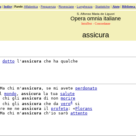
a
|
Indice
|
Parole
:
Alfabetica
-
Frequenza
-
Rovesciate
-
Lunghezza
-
Statistiche
|
Aiuto
|
Biblioteca
S. Alfonso Maria de Liguori
Opera omnia italiane
IntraText - Concordanze
assicura
 
dotto
 l'
assicura
 che ha qualche

Ma chi m'
assicura
, se mi avete 
perdonato
l 
mondo
, 
assicura
 la tua 
salute
 chi gli 
assicura
 di non 
morire
4
 chi gli 
assicura
 che da 
vero
 si

re me ne 
assicura
 il 
profeta
: «
Plorans
Ma chi m'
assicura
 ch'io sarò 
attento