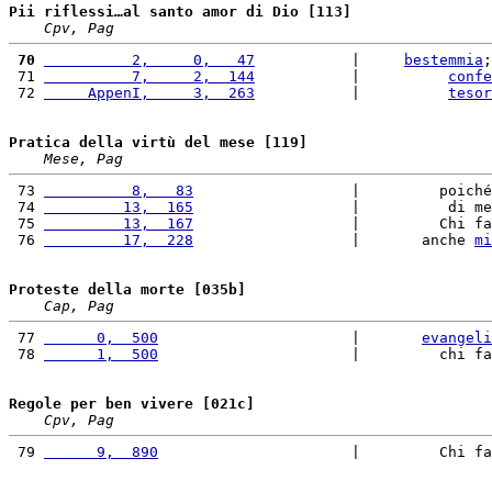
Pii riflessi…al santo amor di Dio [113]
Cpv, Pag
 70
          2,     0,   47
           |     
bestemmia
;
 71 
          7,     2,  144
           |          
confe
 72 
     AppenI,     3,  263
           |          
tesor
Pratica della virtù del mese [119]
Mese, Pag
 73 
          8,   83
                  |         poiché
 74 
         13,  165
                  |          di me
 75 
         13,  167
                  |         Chi fa
 76 
         17,  228
                  |       anche 
mi
Proteste della morte [035b]
Cap, Pag
 77 
      0,  500
                      |       
evangeli
 78 
      1,  500
                      |         chi fa
Regole per ben vivere [021c]
Cpv, Pag
 79 
      9,  890
                      |         Chi fa