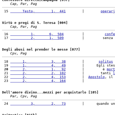
Cap, Par, Pag
 15 
      Testo,        1,  441
        |        
operarj
Virtù e pregi di S. Teresa [004]
Cap, Par, Pag
 16 
          1,       6,  504
         |          
confe
 17 
          2,       1,  509
         |         senza 
Degli abusi nel prender le messe [077]
Cpv, Pag
 18 
      1,            3,   38
        |       
solitus
 
 19 
      1,            4,   49
        |      Egli stes
 20
      2,            1,   92
        |         è 
mort
 21 
      2,            2,  102
        |        tanti 
l
 22 
      2,            4,  153
        |  
Apostolo
, il 
 23 
      2,            4,  164
        |               
Dell'amore divino...mezzi per acquistarlo [105]
Par, Cpv, Pag
 24 
          3,        2,   73
        |      quando un