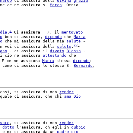
nardo
 ci 
assicura
 della 
divina
grazia
me ce ne 
assicura
 s. 
Marco
: Omnia

4
dia
.
 Ci 
assicura
 ./. 
il 
mentovato
o
 ben ci 
assicura
, 
dicendo
 che 
Maria
o
 che mi 
assicura
 della mia 
salute
.~

27
n voi ci 
assicura
 della 
salute
.
~

aso
 - ci 
assicura
 il 
divoto
Blosio
 -

i ciò ne 
assicura
attestando
 E ce ne 
assicura
Maria
 stessa 
dicendo
:

 come ci 
assicura
 lo stesso S. 
Bernardo
,

così, si 
assicura
 di non 
render
quale ci 
assicura
, che chi 
ama
Dio
sore
, si 
assicura
 di non 
render
 
dotto
 l'
assicura
, ch'egli in 
dubbio
 e mi si 
assicura
 da un 
padre
pio