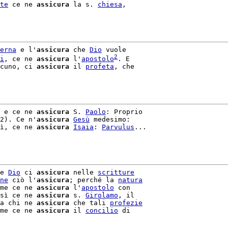
te
 ce ne 
assicura
 la s. 
chiesa
,

erna
 e l'
assicura
 che 
Dio
 vuole

2
i
, ce ne 
assicura
 l'
apostolo
cuno, ci 
assicura
 il 
profeta
, che

 e ce ne 
assicura
 S. 
Paolo
: Proprio

2). Ce n'
assicura
Gesù
 medesimo:

ì, ce ne 
assicura
Isaia
: 
Parvulus
...

e 
Dio
 ci 
assicura
 nelle 
scritture
ne
 ciò l'
assicura
; perché la 
natura
me ce ne 
assicura
 l'
apostolo
 con

sì ce ne 
assicura
 s. 
Girolamo
, il

a chi ne 
assicura
 che tali 
profezie
me ce ne 
assicura
 il 
concilio
 di
