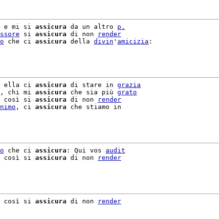
 e mi si 
assicura
 da un altro 
p.
ssore
 si 
assicura
 di non 
render
o
 che ci 
assicura
 della 
divin
'
amicizia
:

 ella ci 
assicura
 di stare in 
grazia
, chi mi 
assicura
 che sia più 
grato
 così si 
assicura
 di non 
render
nimo
, ci 
assicura
 che stiamo in

o
 che ci 
assicura
: Qui vos 
audit
 così si 
assicura
 di non 
render
 così si 
assicura
 di non 
render