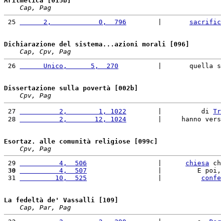
Aritmetica [015b]
Cap, Pag
 25 
      2,            0,  796
        |       
sacrific
Dichiarazione del sistema...azioni morali [096]
Cap, Cpv, Pag
 26 
      Unico,      5,  270
          |       quella s
Dissertazione sulla povertà [002b]
Cpv, Pag
 27 
          2,        1, 1022
        |          di 
Tr
 28 
          2,       12, 1024
        |     hanno vers
Esortaz. alle comunità religiose [099c]
Cpv, Pag
 29 
          4,  506
                  |      
chiesa
 ch
 30
          4,  507
                  |         E poi,
 31 
         10,  525
                  |          
confe
La fedeltà de' Vassalli [109]
Cap, Par, Pag