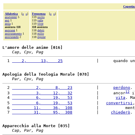
Copertin
Alfabetica
[
«
»
]
Frequenza
[
«
»
]
asseverent
5
119
uscito
assi
1
119
valle
assia
1
119
viver
assicura 118
118 assicura
assicurai
1
118
debiti
assicuramento
1
118
esilio
assicurando
2
118
espone
L'amore delle anime [016]
Cap, Cpv, Pag
  1 
    2,      13,    25
              |      quando un
Apologia della Teologia Morale [078]
Par, Cpv, Pag
  2 
          2,      8,   23
          |      
perdono
. 
12
  3 
          3,     12,   32
          |      ancor
 i
  4 
          6,     19,   53
          |       
vita
. Ma
  5 
          6,     19,   53
          |   
convertirsi
,
  6 
         11,     36,  108
          |           ment
  7 
         31,     95,  308
          |     
chiederò
. 
Apparecchio alla Morte [035]
Cap, Par, Pag