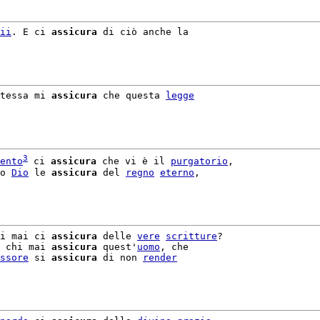
ii
. E ci 
assicura
 di ciò anche la

tessa mi 
assicura
 che questa 
legge
3
ento
 ci 
assicura
 che vi è il 
purgatorio
,

o 
Dio
 le 
assicura
 del 
regno
eterno
,

i mai ci 
assicura
 delle 
vere
scritture
 chi mai 
assicura
 quest'
uomo
, che

ssore
 si 
assicura
 di non 
render