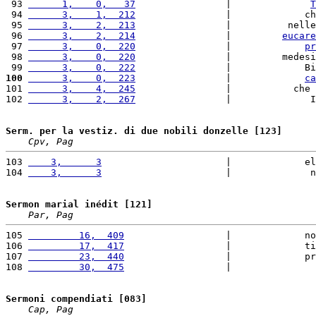
 93 
      1,    0,   37
                |              
T
 94 
      3,    1,  212
                |             ch
 95 
      3,    2,  213
                |          nelle
 96 
      3,    2,  214
                |         
eucare
 97 
      3,    0,  220
                |             
pr
 98 
      3,    0,  220
                |         medesi
 99 
      3,    0,  222
                |             Bi
100
      3,    0,  223
                |             
ca
101 
      3,    4,  245
                |           che 
102 
      3,    2,  267
                |              I
Serm. per la vestiz. di due nobili donzelle [123]
Cpv, Pag
103 
    3,      3
                      |             el
104 
    3,      3
                      |              n
Sermon marial inédit [121]
Par, Pag
105 
         16,  409
                  |             no
106 
         17,  417
                  |             ti
107 
         23,  440
                  |             pr
108 
         30,  475
                  |               
Sermoni compendiati [083]
Cap, Pag