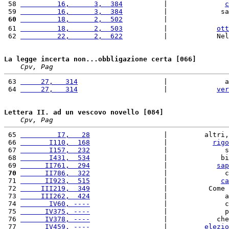
 58 
         16,      3,  384
          |              
c
 59 
         16,      3,  384
          |             sa
 60
         18,      2,  502
          |               
 61 
         18,      2,  503
          |            
ott
 62 
         22,      2,  622
          |            Nel
La legge incerta non...obbligazione certa [066]
Cpv, Pag
 63 
     27,   314
                     |              a
 64 
     27,   314
                     |            
ver
Lettera II. ad un vescovo novello [084]
Cpv, Pag
 65 
         I7,   28
                  |         altri,
 66 
       I110,  168
                  |           
rigo
 67 
       I157,  232
                  |              s
 68 
       I431,  534
                  |             bi
 69 
      II761,  294
                  |            
sap
 70
      II786,  322
                  |              c
 71 
      II923,  515
                  |             
ca
 72 
     III219,  349
                  |          Come 
 73 
     III262,  424
                  |              a
 74 
       IV60, ----
                  |              c
 75 
      IV375, ----
                  |              p
 76 
      IV378, ----
                  |            che
 77 
      IV459, ----
                  |         
elezio