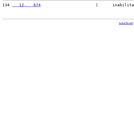
134 
   12,   674
                       |      inabilita
IntraText®