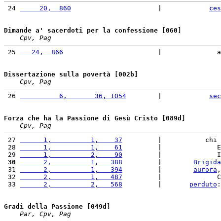
 24 
     20,  860
                      |            
ces
Dimande a' sacerdoti per la confessione [060]
Cpv, Pag
 25 
   24,  866
                        |              a
Dissertazione sulla povertà [002b]
Cpv, Pag
 26 
          6,       36, 1054
        |            
sec
Forza che ha la Passione di Gesù Cristo [089d]
Cpv, Pag
 27 
      1,          1,    37
         |           chi 
 28 
      1,          1,    61
         |              E
 29 
      1,          2,    90
         |              I
 30
      2,          1,   388
         |        
Brigida
 31 
      2,          1,   394
         |        
aurora
,
 32 
      2,          1,   487
         |              C
 33 
      2,          2,   568
         |       
perduto
:
Gradi della Passione [049d]
Par, Cpv, Pag