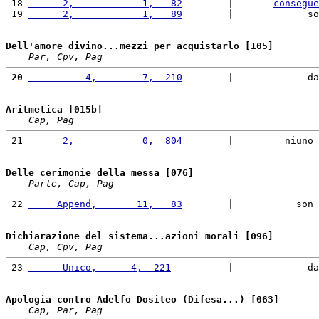
 18 
      2,            1,   82
        |       
consegue
 19 
      2,            1,   89
        |             so
Dell'amore divino...mezzi per acquistarlo [105]
Par, Cpv, Pag
 20
          4,        7,  210
        |             da
Aritmetica [015b]
Cap, Pag
 21 
      2,            0,  804
        |         niuno 
Delle cerimonie della messa [076]
Parte, Cap, Pag
 22 
     Append,       11,   83
        |           son 
Dichiarazione del sistema...azioni morali [096]
Cap, Cpv, Pag
 23 
      Unico,      4,  221
          |             da
Apologia contro Adelfo Dositeo (Difesa...) [063]
Cap, Par, Pag