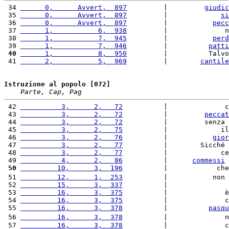
 34 
      0,      Avvert,  897
         |         
giudic
 35 
      0,      Avvert,  897
         |             
si
 36 
      0,      Avvert,  897
         |           
pecc
 37 
      1,           6,  938
         |              n
 38 
      1,           7,  945
         |           
perd
 39 
      1,           7,  946
         |          
patti
 40
      1,           8,  950
         |          Talvo
 41 
      2,           5,  969
         |        
cantile
Istruzione al popolo [072]
Parte, Cap, Pag
 42 
          3,      2,   72
          |              c
 43 
          3,      2,   72
          |         
peccat
 44 
          3,      2,   72
          |         senza 
 45 
          3,      2,   75
          |             il
 46 
          3,      2,   76
          |           
gior
 47 
          3,      2,   77
          |        Sicché 
 48 
          3,      2,   77
          |             ce
 49 
          4,      2,   86
          |      
commessi
 
 50
         10,      3,  196
          |            che
 51 
         12,      1,  253
          |           non 
 52 
         15,      3,  337
          |               
 53 
         16,      3,  375
          |              è
 54 
         16,      3,  375
          |              c
 55 
         16,      3,  378
          |          
pasqu
 56 
         16,      3,  378
          |              n
 57 
         16,      3,  378
          |              c