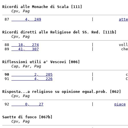
Ricordi alle Monache di Scala [111]
Cpv, Pag
 87 
      4,  249
                      |           
atte
Ricordi diretti alle Religiose del SS. Red. [111b]
Cpv, Pag
 88 
   18,   274
                       |           voll
 89 
   41,   307
                       |            che
Riflessioni utili a' Vescovi [006]
Cap, Par, Pag
 90
          2,   205
                 |              c
 91 
          4,   226
                 |              C
Risposta...a religioso su opinione egual.prob. [062]
Cpv, Pag
 92 
      0,    27
                     |         
piace
 
Saette di fuoco [067b]
Cpv, Pag