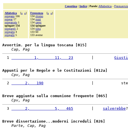
Copertina
|
Indice
|
Parole
:
Alfabetica
-
Frequenz
Alfabetica
[
«
»
]
Frequenza
[
«
»
]
spiegano
166
134
ritorno
spiegar
17
134
rozzi
spiegarcelo
1
134
sappi
spiegare 134
134 spiegare
spiegargli
2
134
tolta
spiegarla
4
133 60
spiegarle
5
133 averne
Avvertim. per la lingua toscana [015]
Cap, Pag
  1 
          1,       11,   23
        |         
Giusti
Appunti per le Regole e le Costituzioni [012a]
Cpv, Pag
  2 
      2,   190
                     |            ste
Breve aggiunta sulla comunione frequente [065]
Cpv, Pag
  3 
      2,           5,   465
        |    
salverebbe
?
Breve dissertazione...moderni increduli [026]
Parte, Cap, Pag