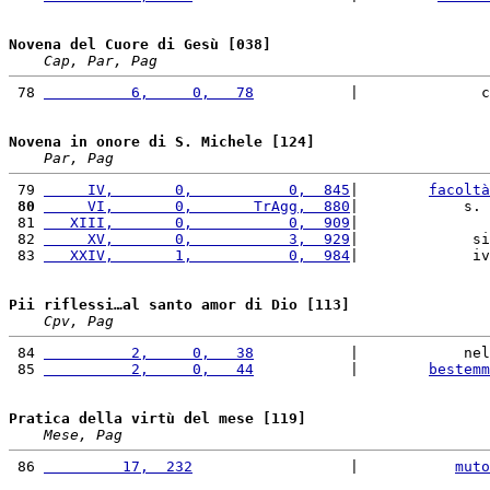
Novena del Cuore di Gesù [038]
Cap, Par, Pag
 78 
          6,     0,   78
           |              c
Novena in onore di S. Michele [124]
Par, Pag
 79 
     IV,       0,           0,  845
|        
facoltà
 80
     VI,       0,       TrAgg,  880
|            s. 
 81 
   XIII,       0,           0,  909
|               
 82 
     XV,       0,           3,  929
|             si
 83 
   XXIV,       1,           0,  984
|             iv
Pii riflessi…al santo amor di Dio [113]
Cpv, Pag
 84 
          2,     0,   38
           |            nel
 85 
          2,     0,   44
           |        
bestemm
Pratica della virtù del mese [119]
Mese, Pag
 86 
         17,  232
                  |           
muto