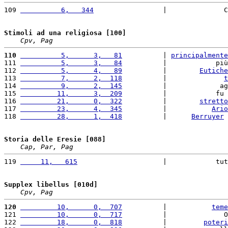
109 
          6,   344
                 |              C
Stimoli ad una religiosa [100]
Cpv, Pag
110
          5,      3,   81
          | 
principalmente
111 
          5,      3,   84
          |            più
112 
          5,      4,   89
          |        
Eutiche
113 
          7,      2,  118
          |              
t
114 
          9,      2,  145
          |             ag
115 
         11,      3,  209
          |            fu 
116 
         21,      0,  322
          |        
stretto
117 
         23,      4,  345
          |           
Ario
118 
         28,      1,  418
          |      
Berruyer
 
Storia delle Eresie [088]
Cap, Par, Pag
119 
     11,   615
                     |            tut
Supplex libellus [010d]
Cpv, Pag
120
         10,      0,  707
          |           
teme
121 
         10,      0,  717
          |              O
122 
         18,      0,  818
          |         
poteri