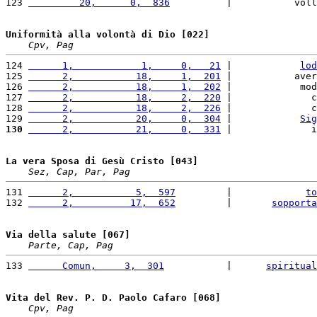
123 
         20,      0,  836
          |           voll
Uniformità alla volontà di Dio [022]
Cpv, Pag
124 
      1,            1,     0,   21
 |            
lod
125 
      2,           18,     1,  201
 |           aver
126 
      2,           18,     1,  202
 |            mod
127 
      2,           18,     2,  220
 |              c
128 
      2,           18,     2,  226
 |              c
129 
      2,           20,     0,  304
 |            
Sig
130
      2,           21,     0,  331
 |              i
La vera Sposa di Gesù Cristo [043]
Sez, Cap, Par, Pag
131 
      2,           5,  597
         |             
to
132 
      2,          17,  652
         |       
sopporta
Via della salute [067]
Parte, Cap, Pag
133 
      Comun,     3,  301
           |      
spiritual
Vita del Rev. P. D. Paolo Cafaro [068]
Cpv, Pag