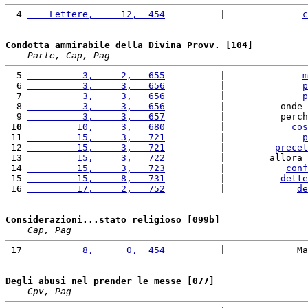
  4 
    Lettere,     12,  454
          |              
c
Condotta ammirabile della Divina Provv. [104]
Parte, Cap, Pag
  5 
          3,     2,   655
          |              
m
  6 
          3,     3,   656
          |              
p
  7 
          3,     3,   656
          |              
p
  8 
          3,     3,   656
          |          onde 
  9 
          3,     3,   657
          |          perch
 10
         10,     3,   680
          |            
cos
 11 
         15,     3,   721
          |              
p
 12 
         15,     3,   721
          |         
precet
 13 
         15,     3,   722
          |        allora 
 14 
         15,     3,   723
          |           
conf
 15 
         15,     8,   731
          |          
dette
 16 
         17,     2,   752
          |             
de
Considerazioni...stato religioso [099b]
Cap, Pag
 17 
          8,      0,  454
          |             Ma
Degli abusi nel prender le messe [077]
Cpv, Pag