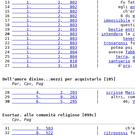
 13 
      1,           2,   802
        |         Fu fat
 14 
      1,           2,   802
        |        egli 
en
 15 
      1,           2,   802
        |          ch'er
 16 
      1,           2,   802
        |         6 di 
m
 17 
      1,           2,   803
        |  
impossibile
 c
 18 
      1,           2,   803
        |         questi
 19 
      1,           2,   803
        |    
bestie
entr
 20
      1,           2,   803
        | 
intendere
 le 
c
 21 
      1,           2,   803
        |          
tener
 22 
      1,           2,   803
        |  
trovaronsi
 fu
 23 
      1,           2,   803
        |     potea poi 
 24 
      1,           2,   804
        |    avesse 
fabb
 25 
      1,           2,   804
        |       
terra
, 
u
 26 
      1,           3,   810
        |    
santuario
 d
 27 
      1,           3,   810
        |        d'
oro
. 
Dell'amore divino...mezzi per acquistarlo [105]
Par, Cpv, Pag
 28 
          4,        2,  203
        |   
scrisse
Marc
 29 
          5,        9,  263
        |     altri, com
 30
          6,        5,  295
        |          46; 
V
Esortaz. alle comunità religiose [099c]
Cpv, Pag
 31 
          3,  503
                  |           ch'è
 32 
          8,  522
                  |  
ritrovossi
 fu