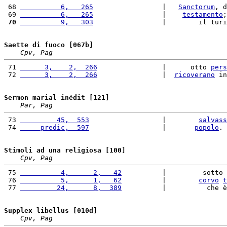
 68 
          6,   265
                 |   
Sanctorum
, d
 69 
          6,   265
                 |    
testamento
;
 70
          9,   303
                 |        il turi
Saette di fuoco [067b]
Cpv, Pag
 71 
      3,    2,  266
                |      otto 
pers
 72 
      3,    2,  266
                |  
ricoverano
 in
Sermon marial inédit [121]
Par, Pag
 73 
         45,  553
                  |        
salvass
 74 
     predic,  597
                  |       
popolo
. 
Stimoli ad una religiosa [100]
Cpv, Pag
 75 
          4,      2,   42
          |         sotto 
 76 
          5,      1,   62
          |        
corvo
t
 77 
         24,      8,  389
          |          che è
Supplex libellus [010d]
Cpv, Pag