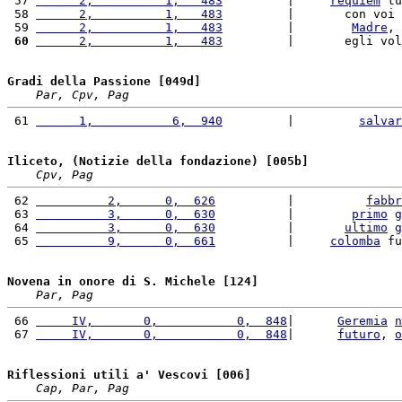
 57 
      2,          1,   483
         |     
requiem
 tu
 58 
      2,          1,   483
         |       con voi 
 59 
      2,          1,   483
         |        
Madre
, 
 60
      2,          1,   483
         |       egli vol
Gradi della Passione [049d]
Par, Cpv, Pag
 61 
      1,           6,  940
         |         
salvar
Iliceto, (Notizie della fondazione) [005b]
Cpv, Pag
 62 
          2,      0,  626
          |          
fabbr
 63 
          3,      0,  630
          |        
primo
g
 64 
          3,      0,  630
          |       
ultimo
g
 65 
          9,      0,  661
          |     
colomba
 fu
Novena in onore di S. Michele [124]
Par, Pag
 66 
     IV,       0,           0,  848
|      
Geremia
n
 67 
     IV,       0,           0,  848
|      
futuro
, 
o
Riflessioni utili a' Vescovi [006]
Cap, Par, Pag