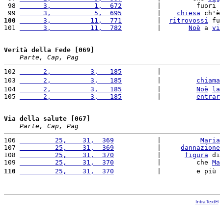
 98 
      3,           1,  672
         |         fuori 
 99 
      3,           5,  695
         |    
chiesa
 ch'è
100
      3,          11,  771
         |  
ritrovossi
 fu
101 
      3,          11,  782
         |       
Noè
 a 
vi
Verità della Fede [069]
Parte, Cap, Pag
102 
      2,          3,   185
         |               
103 
      2,          3,   185
         |         
chiama
104 
      2,          3,   185
         |         
Noë
la
105 
      2,          3,   185
         |         
entrar
Via della salute [067]
Parte, Cap, Pag
106 
         25,    31,  369
           |          
Maria
107 
         25,    31,  369
           |     
dannazione
108 
         25,    31,  370
           |      
figura
 di
109 
         25,    31,  370
           |         che 
Ma
110
         25,    31,  370
           |         e più 
IntraText®