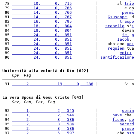
 78 
         10,      0,  715
          |        al 
trio
 79 
         14,      0,  766
          |           e do
 80
         14,      0,  766
          |          
permi
 81 
         14,      0,  767
          |    
Giuseppe
, d
 82 
         16,      0,  795
          |         
traspo
 83 
         18,      0,  804
          |   
scabello
 s'
i
 84 
         18,      0,  804
          |          davan
 85 
         24,      0,  851
          |          
fe'
p
 86 
         24,      0,  851
          |        
Iacob
. 
 87 
         24,      0,  851
          |    abbiamo 
udi
 88 
         24,      0,  851
          |    
requiem
 tua
 89 
         24,      0,  851
          |         
entri
 
 90
         24,      0,  851
          | 
santificazione
Uniformità alla volontà di Dio [022]
Cpv, Pag
 91 
      2,           19,     0,  286
 |           Si n
La vera Sposa di Gesù Cristo [043]
Sez, Cap, Par, Pag
 92 
      1,           2,  545
         |          
uomin
 93 
      1,           2,  546
         |      
nave
 che 
 94 
      2,           3,  586
         |      
fiume
, 
po
 95 
      2,           3,  586
         |         
sacerd
 96 
      2,           3,  586
         |          
prese
 97 
      2,           5,  597
         |        che 
sig