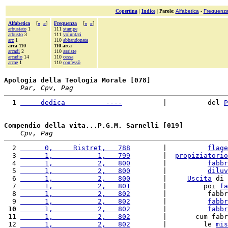
Copertina
|
Indice
|
Parole
:
Alfabetica
-
Frequenz
Alfabetica
[
«
»
]
Frequenza
[
«
»
]
arbustato
1
111
stampe
arbusto
3
111
voluntati
arc
1
110
abbandonata
arca 110
110 arca
arcadi
2
110
assiste
arcadio
14
110
cessa
arcae
1
110
confessò
Apologia della Teologia Morale [078]
Par, Cpv, Pag
  1 
     dedica          ----
          |          del 
P
Compendio della vita...P.G.M. Sarnelli [019]
Cpv, Pag
  2 
      0,     Ristret,   788
        |          
flage
  3 
      1,           1,   799
        |  
propiziatorio
  4 
      1,           2,   800
        |          
fabbr
  5 
      1,           2,   800
        |          
diluv
  6 
      1,           2,   800
        |     
Uscita
 di 
  7 
      1,           2,   801
        |         poi 
fa
  8 
      1,           2,   802
        |          fabbr
  9 
      1,           2,   802
        |          
fabbr
 10
      1,           2,   802
        |          
fabbr
 11 
      1,           2,   802
        |       cum fabr
 12 
      1,           2,   802
        |         le 
mis