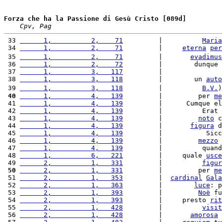
Forza che ha la Passione di Gesù Cristo [089d]
Cpv, Pag
 33 
      1,          2,    71
         |          
Maria
 34 
      1,          2,    71
         |     
eterna
per
 35 
      1,          2,    71
         |       
evadimus
 36 
      1,          2,    72
         |        dunque 
 37 
      1,          3,   117
         |               
 38 
      1,          3,   118
         |        un 
auto
 39 
      1,          3,   118
         |          
B.
V.
)
 40
      1,          4,   139
         |         per 
me
 41 
      1,          4,   139
         |      Cumque el
 42 
      1,          4,   139
         |          Erat 
 43 
      1,          4,   139
         |         
noto
 c
 44 
      1,          4,   139
         |       
figura
 d
 45 
      1,          4,   139
         |           Sicc
 46 
      1,          4,   139
         |         
mezzo
 
 47 
      1,          4,   139
         |          quand
 48 
      1,          6,   221
         |     quale 
usce
 49 
      2,          1,   331
         |          
figur
 50
      2,          1,   331
         |         per 
me
 51 
      2,          1,   353
         |  
cardinal
Gala
 52 
      2,          1,   363
         |        
luce
: p
 53 
      2,          1,   393
         |         
Noè
 fu
 54 
      2,          1,   393
         |     presto 
rit
 55 
      2,          1,   428
         |          
visit
 56 
      2,          1,   428
         |       
amorosa
 