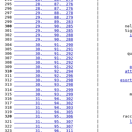
 295 
         28,     87,  276
          |              
 296 
         28,     87,  276
          |              
 297 
         29,     88,  278
          |              
 298 
         29,     88,  279
          |              
 299 
         29,     89,  283
          |              
 300
         29,     90,  285
          |           nel
 301 
         29,     90,  285
          |           Sig
 302 
         29,     90,  288
          |             
i
 303 
         29,     90,  288
          |              
 304 
         30,     91,  290
          |              
 305 
         30,     91,  291
          |              
 306 
         30,     91,  292
          |            qu
 307 
         30,     91,  292
          |              
 308 
         30,     91,  292
          |              
 309 
         30,     91,  292
          |             
p
 310
         30,     92,  294
          |           
att
 311 
         30,     92,  296
          |              
 312 
         30,     93,  298
          |         
esort
 313 
         30,     93,  298
          |              
 314 
         30,     93,  299
          |              
 315 
         30,     93,  299
          |             m
 316 
         31,     94,  302
          |              
 317 
         31,     94,  302
          |              
 318 
         31,     94,  303
          |              
 319 
         31,     94,  305
          |              
 320
         31,     95,  306
          |          racc
 321 
         31,     95,  307
          |             
l
 322 
         31,     95,  307
          |              
 323 
         31,     96,  311
          |              