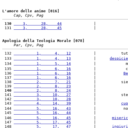
L'amore delle anime [016]
Cap, Cpv, Pag
 130
    3,      28,    44
              |              
 131 
    3,      28,    45
              |              
Apologia della Teologia Morale [078]
Par, Cpv, Pag
 132 
          1,      4,   12
          |           tut
 133 
          1,      4,   13
          |      
despicie
 134 
          1,      5,   14
          |             m
 135 
          1,      6,   16
          |             c
 136 
          1,      6,   16
          |            
Be
 137 
          1,      6,   16
          |              
 138 
          2,      7,   21
          |           sie
 139 
          2,      8,   23
          |              
 140
          2,      8,   24
          |              
 141 
          3,     10,   27
          |           ste
 142 
          3,     10,   28
          |              
 143 
          4,     14,   39
          |           
cuo
 144 
          5,     16,   43
          |            no
 145 
          5,     16,   44
          |              
 146 
          5,     16,   45
          |       
miseric
 147 
          5,     17,   45
          |              
 148 
          5,     17,   47
          |       
ingiuri