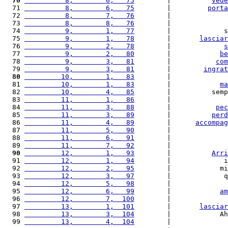
  70
          8,        6,   75
        |          
Vede
  71 
          8,        6,   75
        |         
porta
  72 
          8,        7,   76
        |              
  73 
          8,        8,   76
        |              
  74 
          9,        1,   77
        |             s
  75 
          9,        1,   78
        |       
lasciar
  76 
          9,        2,   78
        |             
s
  77 
          9,        2,   80
        |            
be
  78 
          9,        3,   81
        |           
com
  79 
          9,        3,   81
        |        
ingrat
  80
         10,        1,   83
        |              
  81 
         10,        1,   83
        |            
ma
  82 
         10,        4,   85
        |          semp
  83 
         11,        1,   86
        |              
  84 
         11,        3,   88
        |           
pec
  85 
         11,        3,   89
        |          
perd
  86 
         11,        4,   89
        |      
accompag
  87 
         11,        5,   90
        |              
  88 
         11,        6,   91
        |              
  89 
         11,        7,   92
        |              
  90
         12,        1,   93
        |          
Arri
  91 
         12,        1,   94
        |             i
  92 
         12,        2,   95
        |            mi
  93 
         12,        3,   97
        |             q
  94 
         12,        5,   98
        |              
  95 
         12,        6,   99
        |            
am
  96 
         12,        7,  100
        |              
  97 
         13,        1,  101
        |       
lasciar
  98 
         13,        3,  104
        |            Ah
  99 
         13,        4,  104
        |              