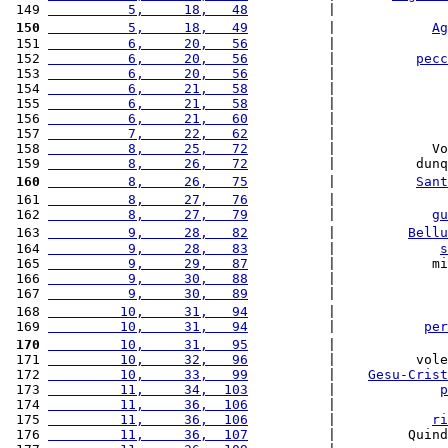
 149 
          5,     18,   48
          |              
 150
          5,     18,   49
          |            
Ag
 151 
          6,     20,   56
          |              
 152 
          6,     20,   56
          |          
pecc
 153 
          6,     20,   56
          |              
 154 
          6,     21,   58
          |              
 155 
          6,     21,   58
          |              
 156 
          6,     21,   60
          |              
 157 
          7,     22,   62
          |              
 158 
          8,     25,   72
          |            Vo
 159 
          8,     26,   72
          |          dunq
 160
          8,     26,   75
          |          
Sant
 161 
          8,     27,   76
          |              
 162 
          8,     27,   79
          |            
gu
 163 
          9,     28,   82
          |         
Bellu
 164 
          9,     28,   83
          |             
s
 165 
          9,     29,   87
          |            mi
 166 
          9,     30,   88
          |              
 167 
          9,     30,   89
          |              
 168 
         10,     31,   94
          |              
 169 
         10,     31,   94
          |           
per
 170
         10,     31,   95
          |              
 171 
         10,     32,   96
          |          vole
 172 
         10,     33,   99
          |    
Gesu-Crist
 173 
         11,     34,  103
          |             
p
 174 
         11,     36,  106
          |              
 175 
         11,     36,  106
          |            
ri
 176 
         11,     36,  107
          |         Quind