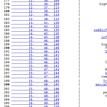
 177 
         11,     36,  109
          |              
 178 
         11,     36,  109
          |          Sign
 179 
         12,     37,  113
          |              
 180
         12,     38,  113
          |              
 181 
         12,     38,  114
          |              
 182 
         12,     38,  115
          |              
 183 
         13,     41,  126
          |              
 184 
         14,     43,  132
          |              
 185 
         14,     44,  135
          |       
soddisf
 186 
         14,     45,  135
          |              
 187 
         14,     45,  138
          |           
inf
 188 
         15,     46,  140
          |              
 189 
         15,     46,  140
          |           Sig
 190
         15,     46,  140
          |             f
 191 
         15,     46,  141
          |             
I
 192 
         15,     46,  141
          |              
 193 
         15,     46,  141
          |              
 194 
         15,     46,  142
          |             l
 195 
         15,     46,  142
          |              
 196 
         15,     47,  143
          |             D
 197 
         15,     47,  144
          |             
o
 198 
         15,     47,  144
          |           com
 199 
         15,     48,  145
          |            
Tr
 200
         15,     48,  145
          |        
peccat
 201 
         15,     48,  146
          |              
 202 
         15,     48,  146
          |            pe
 203 
         15,     48,  147
          |             t
 204 
         16,     49,  149
          |              
 205 
         16,     49,  149
          |              
 206 
         16,     49,  150
          |              