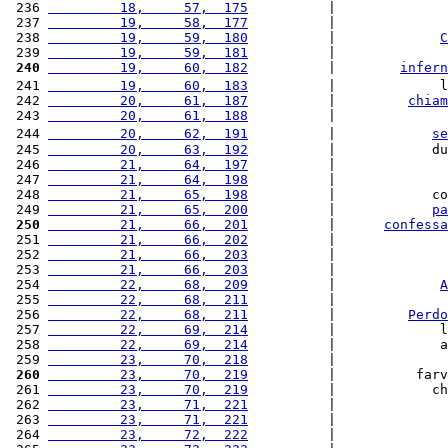
 236 
         18,     57,  175
          |              
 237 
         19,     58,  177
          |              
 238 
         19,     59,  180
          |             
C
 239 
         19,     59,  181
          |              
 240
         19,     60,  182
          |        
infern
 241 
         19,     60,  183
          |             l
 242 
         20,     61,  187
          |         
chiam
 243 
         20,     61,  188
          |              
 244 
         20,     62,  191
          |            
se
 245 
         20,     63,  192
          |            du
 246 
         21,     64,  197
          |              
 247 
         21,     64,  198
          |              
 248 
         21,     65,  198
          |            co
 249 
         21,     65,  200
          |            
pa
 250
         21,     66,  201
          |      
confessa
 251 
         21,     66,  202
          |              
 252 
         21,     66,  203
          |              
 253 
         21,     66,  203
          |              
 254 
         22,     68,  209
          |             
A
 255 
         22,     68,  211
          |              
 256 
         22,     68,  211
          |         
Perdo
 257 
         22,     69,  214
          |             l
 258 
         22,     69,  214
          |             a
 259 
         23,     70,  218
          |              
 260
         23,     70,  219
          |          farv
 261 
         23,     70,  219
          |            ch
 262 
         23,     71,  221
          |              
 263 
         23,     71,  221
          |              
 264 
         23,     72,  222
          |              