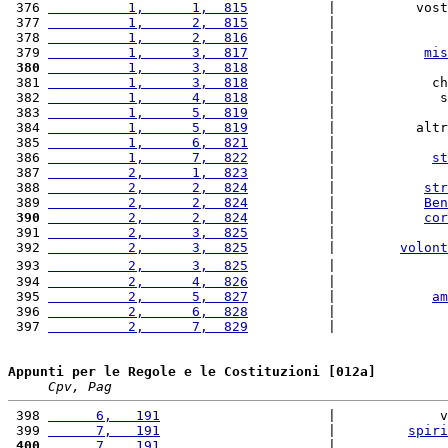
 376 
          1,      1,  815
          |          vost
 377 
          1,      2,  815
          |              
 378 
          1,      2,  816
          |              
 379 
          1,      3,  817
          |           
mis
 380
          1,      3,  818
          |              
 381 
          1,      3,  818
          |            ch
 382 
          1,      4,  818
          |             s
 383 
          1,      5,  819
          |              
 384 
          1,      5,  819
          |          altr
 385 
          1,      6,  821
          |              
 386 
          1,      7,  822
          |            
st
 387 
          2,      1,  823
          |              
 388 
          2,      2,  824
          |           
str
 389 
          2,      2,  824
          |           
Ben
 390
          2,      2,  824
          |           
cor
 391 
          2,      3,  825
          |              
 392 
          2,      3,  825
          |        
volont
 393 
          2,      3,  825
          |              
 394 
          2,      4,  826
          |              
 395 
          2,      5,  827
          |            
am
 396 
          2,      6,  828
          |              
 397 
          2,      7,  829
          |              
Appunti per le Regole e le Costituzioni [012a]
Cpv, Pag
 398 
      6,   191
                     |             v
 399 
      7,   191
                     |         
spiri
 400
      7,   191
                     |              