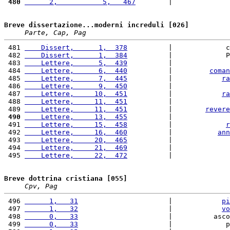
 480
      2,           5,   467
        |              
Breve dissertazione...moderni increduli [026]
Parte, Cap, Pag
 481 
    Dissert,      1,  378
          |             c
 482 
    Dissert,      1,  384
          |             P
 483 
    Lettere,      5,  439
          |              
 484 
    Lettere,      6,  440
          |         
coman
 485 
    Lettere,      7,  445
          |            
ra
 486 
    Lettere,      9,  450
          |              
 487 
    Lettere,     10,  451
          |            
ra
 488 
    Lettere,     11,  451
          |              
 489 
    Lettere,     11,  451
          |        
revere
 490
    Lettere,     13,  455
          |              
 491 
    Lettere,     15,  458
          |             
r
 492 
    Lettere,     16,  460
          |           
ann
 493 
    Lettere,     20,  465
          |              
 494 
    Lettere,     21,  469
          |              
 495 
    Lettere,     22,  472
          |              
Breve dottrina cristiana [055]
Cpv, Pag
 496 
      1,   31
                      |            
pi
 497 
      1,   32
                      |            
vo
 498 
      0,   33
                      |          asco
 499 
      0,   33
                      |             p