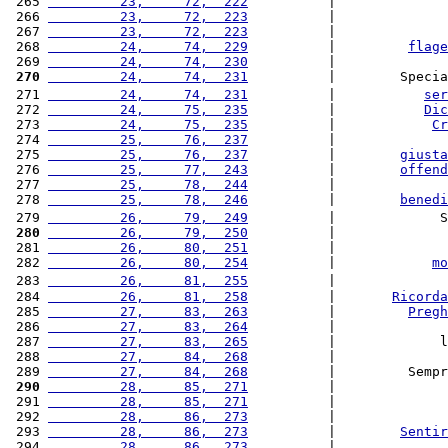
 265 
         23,     72,  222
          |              
 266 
         23,     72,  223
          |              
 267 
         23,     72,  223
          |              
 268 
         24,     74,  229
          |         
flage
 269 
         24,     74,  230
          |              
 270
         24,     74,  231
          |        Specia
 271 
         24,     74,  231
          |           
ser
 272 
         24,     75,  235
          |           
Dic
 273 
         24,     75,  235
          |            
Cr
 274 
         25,     76,  237
          |              
 275 
         25,     76,  237
          |        
giusta
 276 
         25,     77,  243
          |        
offend
 277 
         25,     78,  244
          |              
 278 
         25,     78,  246
          |        
benedi
 279 
         26,     79,  249
          |             S
 280
         26,     79,  250
          |              
 281 
         26,     80,  251
          |              
 282 
         26,     80,  254
          |            
mo
 283 
         26,     81,  255
          |              
 284 
         26,     81,  258
          |       
Ricorda
 285 
         27,     83,  263
          |         
Pregh
 286 
         27,     83,  264
          |              
 287 
         27,     83,  265
          |             l
 288 
         27,     84,  268
          |              
 289 
         27,     84,  268
          |         Sempr
 290
         28,     85,  271
          |              
 291 
         28,     85,  271
          |              
 292 
         28,     86,  273
          |              
 293 
         28,     86,  273
          |        
Sentir
 294 
         28,     86,  273
          |              