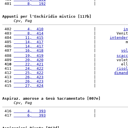
 401 
      8,   192
                     |              
Appunti per l'Enchiridio mistico [117b]
Cpv, Pag
 402 
      4,  410
                      |            
in
 403 
      8,  414
                      |         Venit
 404 
     11,  415
                      |      
intender
 405 
     14,  417
                      |             m
 406 
     14,  417
                      |              
 407 
     16,  418
                      |           
vol
 408 
     19,  419
                      |         
scacc
 409 
     20,  420
                      |         volet
 410
     22,  421
                      |           ell
 411 
     24,  422
                      |         
risol
 412 
     25,  422
                      |        
dimand
 413 
     26,  423
                      |              
 414 
     26,  423
                      |              
 415 
     27,  424
                      |              
Aspiraz. amorose a Gesù Sacramentato [007e]
Cpv, Pag
 416 
      4,   393
                     |              
 417 
      6,   393
                     |              