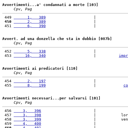
Avvertimenti...a' condannati a morte [103]
Cpv, Pag
 449 
      1,   389
                     |              
 450
      2,   389
                     |              
 451 
      6,   390
                     |              
Avvert. ad una donzella che sta in dubbio [087b]
Cpv, Pag
 452 
      5,   338
                     |              
 453 
     16,   340
                     |          
impr
Avvertimenti ai predicatori [110]
Cpv, Pag
 454 
      2,   197
                     |              
 455 
      8,   199
                     |            
co
Avvertimenti necessari...per salvarsi [101]
Cpv, Pag
 456 
    3,   396
                       |              
 457 
    3,   398
                       |           lor
 458 
    3,   399
                       |           ven
 459 
    4,   400
                       |              
 460
    4,   401
                       |              