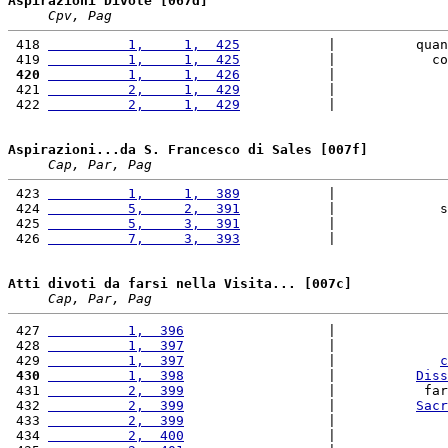
Aspirazioni Divote [067d]
Cpv, Pag
 418 
          1,     1,  425
           |          quan
 419 
          1,     1,  425
           |            co
 420
          1,     1,  426
           |              
 421 
          2,     1,  429
           |              
 422 
          2,     1,  429
           |              
Aspirazioni...da S. Francesco di Sales [007f]
Cap, Par, Pag
 423 
          1,     1,  389
           |              
 424 
          5,     2,  391
           |             s
 425 
          5,     3,  391
           |              
 426 
          7,     3,  393
           |              
Atti divoti da farsi nella Visita... [007c]
Cap, Par, Pag
 427 
          1,  396
                  |              
 428 
          1,  397
                  |              
 429 
          1,  397
                  |             
c
 430
          1,  398
                  |          
Diss
 431 
          2,  399
                  |           far
 432 
          2,  399
                  |          
Sacr
 433 
          2,  399
                  |              
 434 
          2,  400
                  |              