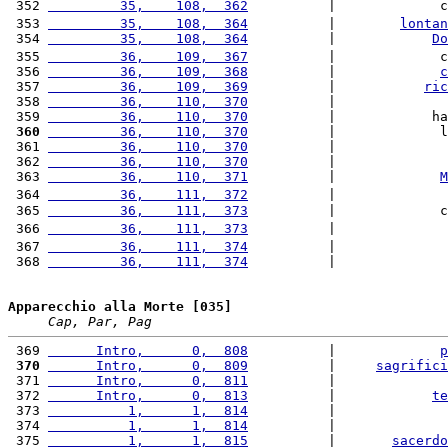
 352 
         35,    108,  362
          |             c
 353 
         35,    108,  364
          |        
lontan
 354 
         35,    108,  364
          |            
Do
 355 
         36,    109,  367
          |             c
 356 
         36,    109,  368
          |             
c
 357 
         36,    109,  369
          |           
ric
 358 
         36,    110,  370
          |              
 359 
         36,    110,  370
          |            ha
 360
         36,    110,  370
          |             l
 361 
         36,    110,  370
          |              
 362 
         36,    110,  370
          |              
 363 
         36,    110,  371
          |             
M
 364 
         36,    111,  372
          |              
 365 
         36,    111,  373
          |             c
 366 
         36,    111,  373
          |              
 367 
         36,    111,  374
          |              
 368 
         36,    111,  374
          |              
Apparecchio alla Morte [035]
Cap, Par, Pag
 369 
      Intro,      0,  808
          |             
p
 370
      Intro,      0,  809
          |     
sagrifici
 371 
      Intro,      0,  811
          |              
 372 
      Intro,      0,  813
          |            
te
 373 
          1,      1,  814
          |              
 374 
          1,      1,  814
          |              
 375 
          1,      1,  815
          |       
sacerdo