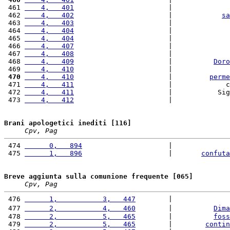
 461 
    4,   401
                       |              
 462 
    4,   402
                       |            
sa
 463 
    4,   403
                       |              
 464 
    4,   404
                       |              
 465 
    4,   404
                       |              
 466 
    4,   407
                       |              
 467 
    4,   408
                       |              
 468 
    4,   409
                       |          
Doro
 469 
    4,   410
                       |              
 470
    4,   410
                       |         
perme
 471 
    4,   411
                       |             c
 472 
    4,   411
                       |           Sig
 473 
    4,   412
                       |              
Brani apologetici inediti [116]
Cpv, Pag
 474 
      0,   894
                     |              
 475 
      1,   896
                     |       
confuta
Breve aggiunta sulla comunione frequente [065]
Cpv, Pag
 476 
      1,           3,   447
        |              
 477 
      2,           4,   460
        |          
Dima
 478 
      2,           5,   465
        |          
foss
 479 
      2,           5,   465
        |        
contin