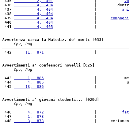
 435 
          2,  401
                  |            
vo
 436 
          4,  404
                  |         dentr
 437 
          4,  404
                  |           
ani
 438 
          4,  404
                  |              
 439 
          4,  404
                  |      
compagni
 440
          4,  404
                  |              
 441 
          4,  405
                  |              
Avvertenza circa la Malediz. de' morti [033]
Cpv, Pag
 442 
     11,  871
                      |              
Avvertimenti a' confessori novelli [025]
Cpv, Pag
 443 
      1,  885
                      |            me
 444 
      4,  885
                      |             u
 445 
     13,  886
                      |              
Avvertimenti a' giovani studenti... [028d]
Cpv, Pag
 446 
      4,  872
                      |           
fat
 447 
      1,  873
                      |              
 448 
      3,  873
                      |      certamen