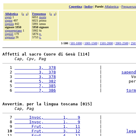
Copertina
|
Indice
|
Parole
:
Alfabetica
-
Frequenz
Alfabetica
[
«
»
]
Frequenza
[
«
»
]
signò
1
6051
morte
signor
497
6021 prima
signora
442
5991 senza
signore 5950
5950 signore
signoreggiano
1
5902 fu
signori
179
5876
p.
signoria
26
5753
v.
1-500
|
501-1000
|
1001-1500
|
1501-2000
|
2001-2500
|
250
Affetti al sacro Cuore di Gesù [114]
Cap, Cpv, Pag
   1 
          3,  378
                  |              
   2 
          3,  378
                  |        
sapend
   3 
          3,  378
                  |            Vo
   4 
          5,  382
                  |           per
   5 
          7,  385
                  |              
   6 
          7,  386
                  |          
torm
Avvertim. per la lingua toscana [015]
Cap, Pag
   7 
      Invoc,        1,    9
        |              
   8 
      Invoc,        1,    9
        |              
   9 
       Frut,        1,   11
        |              
  10
       Frut,        3,   12
        |          
lega
  11 
       Frut,        4,   12
        |              