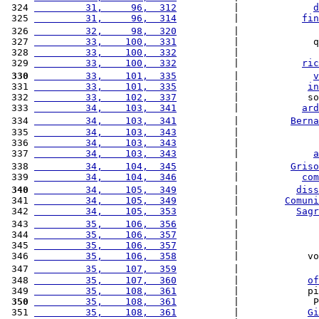
 324 
         31,     96,  312
          |             
d
 325 
         31,     96,  314
          |           
fin
 326 
         32,     98,  320
          |              
 327 
         33,    100,  331
          |             q
 328 
         33,    100,  332
          |              
 329 
         33,    100,  332
          |           
ric
 330
         33,    101,  335
          |             
v
 331 
         33,    101,  335
          |            
in
 332 
         33,    102,  337
          |            so
 333 
         34,    103,  341
          |           
ard
 334 
         34,    103,  341
          |         
Berna
 335 
         34,    103,  343
          |              
 336 
         34,    103,  343
          |              
 337 
         34,    103,  343
          |             
a
 338 
         34,    104,  345
          |         
Griso
 339 
         34,    104,  346
          |           
com
 340
         34,    105,  349
          |          
diss
 341 
         34,    105,  349
          |        
Comuni
 342 
         34,    105,  353
          |          
Sagr
 343 
         35,    106,  356
          |              
 344 
         35,    106,  357
          |              
 345 
         35,    106,  357
          |              
 346 
         35,    106,  358
          |            vo
 347 
         35,    107,  359
          |              
 348 
         35,    107,  360
          |            
of
 349 
         35,    108,  361
          |            pi
 350
         35,    108,  361
          |             P
 351 
         35,    108,  361
          |            
Gi