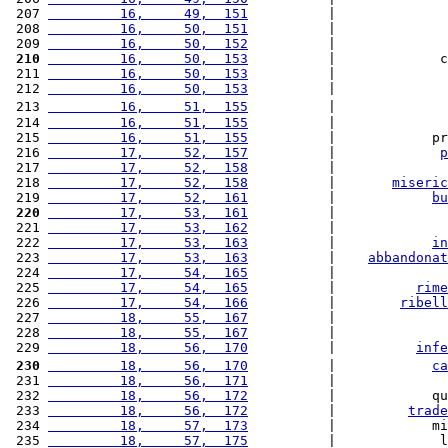
 207 
         16,     49,  151
          |              
 208 
         16,     50,  151
          |              
 209 
         16,     50,  152
          |              
 210
         16,     50,  153
          |             c
 211 
         16,     50,  153
          |              
 212 
         16,     50,  153
          |              
 213 
         16,     51,  155
          |              
 214 
         16,     51,  155
          |              
 215 
         16,     51,  155
          |            pr
 216 
         17,     52,  157
          |             
p
 217 
         17,     52,  158
          |              
 218 
         17,     52,  158
          |       
miseric
 219 
         17,     52,  161
          |            
bu
 220
         17,     53,  161
          |              
 221 
         17,     53,  162
          |              
 222 
         17,     53,  163
          |            
in
 223 
         17,     53,  163
          |    
abbandonat
 224 
         17,     54,  165
          |              
 225 
         17,     54,  165
          |          
rime
 226 
         17,     54,  166
          |        
ribell
 227 
         18,     55,  167
          |              
 228 
         18,     55,  167
          |              
 229 
         18,     56,  170
          |          
infe
 230
         18,     56,  170
          |            
ca
 231 
         18,     56,  171
          |              
 232 
         18,     56,  172
          |            qu
 233 
         18,     56,  172
          |         
trade
 234 
         18,     57,  173
          |            mi
 235 
         18,     57,  175
          |             l