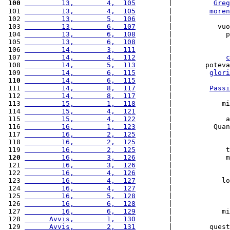
 100
         13,        4,  105
        |          
Greg
 101 
         13,        4,  105
        |         
moren
 102 
         13,        5,  106
        |              
 103 
         13,        6,  107
        |           vuo
 104 
         13,        6,  108
        |             p
 105 
         13,        6,  108
        |              
 106 
         14,        3,  111
        |              
 107 
         14,        4,  112
        |             
c
 108 
         14,        5,  113
        |        poteva
 109 
         14,        6,  115
        |         
glori
 110
         14,        6,  115
        |              
 111 
         14,        8,  117
        |         
Passi
 112 
         14,        8,  117
        |              
 113 
         15,        1,  118
        |            mi
 114 
         15,        4,  121
        |              
 115 
         15,        4,  122
        |             a
 116 
         16,        1,  123
        |          Quan
 117 
         16,        2,  125
        |              
 118 
         16,        2,  125
        |              
 119 
         16,        2,  125
        |             t
 120
         16,        3,  126
        |             m
 121 
         16,        3,  126
        |              
 122 
         16,        4,  126
        |              
 123 
         16,        4,  127
        |            lo
 124 
         16,        4,  127
        |              
 125 
         16,        5,  128
        |              
 126 
         16,        6,  128
        |              
 127 
         16,        6,  129
        |            mi
 128 
      Avvis,        1,  130
        |              
 129 
      Avvis,        2,  131
        |         quest