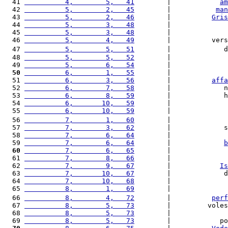
  41 
          4,        5,   41
        |            
am
  42 
          5,        2,   45
        |           
man
  43 
          5,        2,   46
        |          
Gris
  44 
          5,        3,   48
        |              
  45 
          5,        3,   48
        |              
  46 
          5,        4,   49
        |          vers
  47 
          5,        5,   51
        |             d
  48 
          5,        5,   52
        |              
  49 
          5,        6,   54
        |              
  50
          6,        1,   55
        |              
  51 
          6,        3,   56
        |          
affa
  52 
          6,        7,   58
        |             n
  53 
          6,        8,   59
        |             h
  54 
          6,       10,   59
        |              
  55 
          6,       10,   59
        |              
  56 
          7,        1,   60
        |              
  57 
          7,        3,   62
        |             s
  58 
          7,        6,   64
        |              
  59 
          7,        6,   64
        |             
b
  60
          7,        6,   65
        |              
  61 
          7,        8,   66
        |              
  62 
          7,        9,   67
        |            
Is
  63 
          7,       10,   67
        |             d
  64 
          7,       10,   68
        |              
  65 
          8,        1,   69
        |              
  66 
          8,        4,   72
        |          
perf
  67 
          8,        5,   73
        |         voles
  68 
          8,        5,   73
        |              
  69 
          8,        5,   73
        |            po