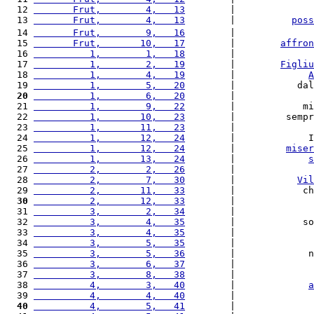
  12 
       Frut,        4,   13
        |              
  13 
       Frut,        4,   13
        |          
poss
  14 
       Frut,        9,   16
        |              
  15 
       Frut,       10,   17
        |        
affron
  16 
          1,        1,   18
        |              
  17 
          1,        2,   19
        |        
Figliu
  18 
          1,        4,   19
        |             
A
  19 
          1,        5,   20
        |           dal
  20
          1,        6,   20
        |              
  21 
          1,        9,   22
        |            mi
  22 
          1,       10,   23
        |         sempr
  23 
          1,       11,   23
        |              
  24 
          1,       12,   24
        |             I
  25 
          1,       12,   24
        |         
miser
  26 
          1,       13,   24
        |             
s
  27 
          2,        2,   26
        |              
  28 
          2,        7,   30
        |           
Vil
  29 
          2,       11,   33
        |            ch
  30
          2,       12,   33
        |              
  31 
          3,        2,   34
        |              
  32 
          3,        4,   35
        |            so
  33 
          3,        4,   35
        |              
  34 
          3,        5,   35
        |              
  35 
          3,        5,   36
        |             n
  36 
          3,        6,   37
        |              
  37 
          3,        8,   38
        |              
  38 
          4,        3,   40
        |             
a
  39 
          4,        4,   40
        |              
  40
          4,        5,   41
        |              