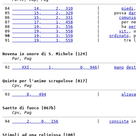
 84 
         14,      2,  310
          |         
piedi
,
 85 
         15,      2,  329
          |      possa 
dar
 86 
         15,      2,  331
          |        
comunio
 87 
         17,      1,  458
          |         per ne
 88 
         19,      3,  556
          |         ha 
per
 89 
         19,      3,  558
          |        
vit.
, o
 90
         19,      3,  559
          |    
ordinato
, p
 91 
         19,      3,  559
          |          tre l
Novena in onore di S. Michele [124]
Par, Pag
 92 
    XXI,       1,           0,  946
|      
mano
dest
Quiete per l'anime scrupolose [017]
Cpv, Pag
 93 
      0,   494
                     |         
alzava
Saette di fuoco [067b]
Cpv, Pag
 94 
      2,    0,  156
                |    
consiste
 in
Stimoli ad una religiosa [100]