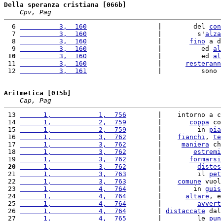
Della speranza cristiana [066b]
Cpv, Pag
  6 
          3,  160
                  |        del 
con
  7 
          3,  160
                  |         s'
alza
  8 
          3,  160
                  |       
fino
 a d
  9 
          3,  160
                  |          ed 
al
 10
          3,  160
                  |          ed 
al
 11 
          3,  160
                  |      
resterann
 12 
          3,  161
                  |          sono 
Aritmetica [015b]
Cap, Pag
 13 
      1,            1,  756
        |    intorno a c
 14 
      1,            2,  759
        |       
coppa
 co
 15 
      1,            2,  759
        |         in 
pia
 16 
      1,            3,  762
        |    
fianchi
, 
te
 17 
      1,            3,  762
        |     
maniera
 ch
 18 
      1,            3,  762
        |        
estremi
 19 
      1,            3,  762
        |       
formarsi
 20
      1,            3,  762
        |         
distes
 21 
      1,            3,  763
        |         il 
pet
 22 
      1,            3,  763
        |    
comune
 vuol
 23 
      1,            4,  764
        |        in 
guis
 24 
      1,            4,  764
        |      
altare
, e
 25 
      1,            4,  764
        |         
avvert
 26 
      1,            4,  764
        | 
distaccate
 dal
 27 
      1,            4,  765
        |         le 
pun