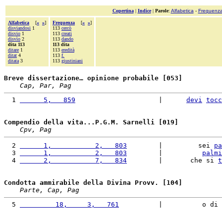
Copertina
|
Indice
|
Parole
:
Alfabetica
-
Frequenz
Alfabetica
[
«
»
]
Frequenza
[
«
»
]
disviandosi
1
113
cercò
disvio
1
113
creati
disvìo
2
113
dando
dita 113
113 dita
ditare
1
113
eredità
ditat
4
113
f.
ditata
3
113
giustiniani
Breve dissertazione… opinione probabile [053]
Cap, Par, Pag
  1 
      5,   859
                     |      
devi
tocc
Compendio della vita...P.G.M. Sarnelli [019]
Cpv, Pag
  2 
      1,           2,   803
        |         sei 
pa
  3 
      1,           2,   803
        |          
palmi
  4 
      2,           7,   834
        |       che si 
t
Condotta ammirabile della Divina Provv. [104]
Parte, Cap, Pag
  5 
         18,     3,   761
          |          o di 