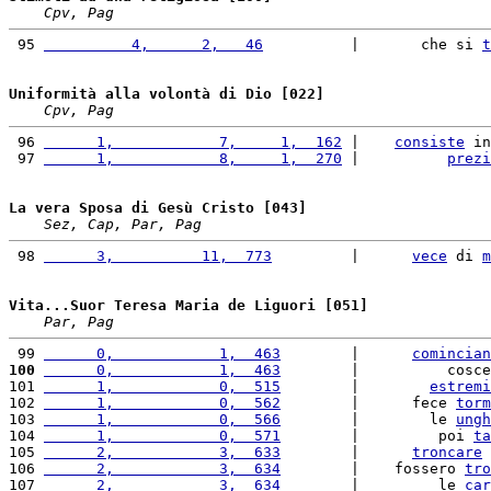
Cpv, Pag
 95 
          4,      2,   46
          |       che si 
t
Uniformità alla volontà di Dio [022]
Cpv, Pag
 96 
      1,            7,     1,  162
 |    
consiste
 in
 97 
      1,            8,     1,  270
 |          
prezi
La vera Sposa di Gesù Cristo [043]
Sez, Cap, Par, Pag
 98 
      3,          11,  773
         |      
vece
 di 
m
Vita...Suor Teresa Maria de Liguori [051]
Par, Pag
 99 
      0,            1,  463
        |      
comincian
100
      0,            1,  463
        |          cosce
101 
      1,            0,  515
        |        
estremi
102 
      1,            0,  562
        |      fece 
torm
103 
      1,            0,  566
        |        le 
ungh
104 
      1,            0,  571
        |         poi 
ta
105 
      2,            3,  633
        |      
troncare
 
106 
      2,            3,  634
        |    fossero 
tro
107 
      2,            3,  634
        |         le 
car