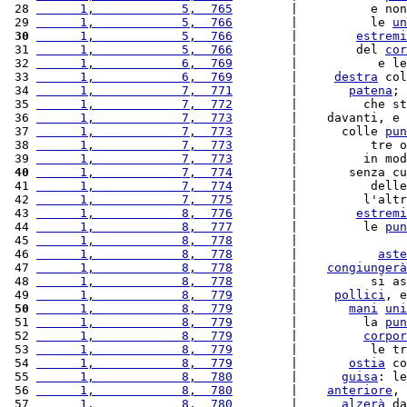
 28 
      1,            5,  765
        |          e non
 29 
      1,            5,  766
        |          le 
un
 30
      1,            5,  766
        |        
estremi
 31 
      1,            5,  766
        |        del 
cor
 32 
      1,            6,  769
        |           e le
 33 
      1,            6,  769
        |     
destra
 col
 34 
      1,            7,  771
        |       
patena
; 
 35 
      1,            7,  772
        |         che st
 36 
      1,            7,  773
        |    davanti, e 
 37 
      1,            7,  773
        |      colle 
pun
 38 
      1,            7,  773
        |          tre o
 39 
      1,            7,  773
        |         in mod
 40
      1,            7,  774
        |       senza cu
 41 
      1,            7,  774
        |          delle
 42 
      1,            7,  775
        |         l'altr
 43 
      1,            8,  776
        |        
estremi
 44 
      1,            8,  777
        |         le 
pun
 45 
      1,            8,  778
        |               
 46 
      1,            8,  778
        |           
aste
 47 
      1,            8,  778
        |    
congiungerà
 48 
      1,            8,  778
        |          si as
 49 
      1,            8,  779
        |     
pollici
, e
 50
      1,            8,  779
        |       
mani
uni
 51 
      1,            8,  779
        |         la 
pun
 52 
      1,            8,  779
        |         
corpor
 53 
      1,            8,  779
        |          le tr
 54 
      1,            8,  779
        |       
ostia
 co
 55 
      1,            8,  780
        |      
guisa
: le
 56 
      1,            8,  780
        |    
anteriore
, 
 57 
      1,            8,  780
        |      
alzerà
 da