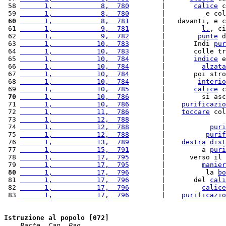
 58 
      1,            8,  780
        |       
calice
 c
 59 
      1,            8,  780
        |          e col
 60
      1,            8,  781
        |   davanti, e c
 61 
      1,            9,  781
        |         
l.
, ci
 62 
      1,            9,  782
        |        
punte
 d
 63 
      1,           10,  783
        |       Indi 
pur
 64 
      1,           10,  783
        |       colle tr
 65 
      1,           10,  784
        |       
indice
 e
 66 
      1,           10,  784
        |         
alzata
 67 
      1,           10,  784
        |       poi stro
 68 
      1,           10,  784
        |        
interio
 69 
      1,           10,  785
        |       
calice
 c
 70
      1,           10,  786
        |         si asc
 71 
      1,           10,  786
        |    
purificazio
 72 
      1,           11,  786
        |    
toccare
 col
 73 
      1,           12,  788
        |               
 74 
      1,           12,  788
        |           
puri
 75 
      1,           12,  788
        |          
purif
 76 
      1,           13,  789
        |    
destra
dist
 77 
      1,           15,  791
        |         a 
puri
 78 
      1,           17,  795
        |      verso il 
 79 
      1,           17,  795
        |         
manier
 80
      1,           17,  796
        |          la 
bo
 81 
      1,           17,  796
        |       del 
cali
 82 
      1,           17,  796
        |         
calice
 83 
      1,           17,  796
        |    
purificazio
Istruzione al popolo [072]
Parte, Cap, Pag