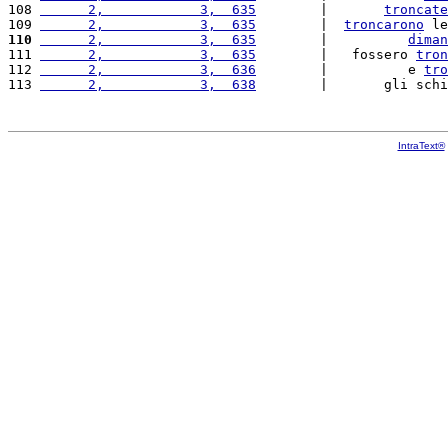
108 
      2,            3,  635
        |       
troncate
109 
      2,            3,  635
        |  
troncarono
 le
110
      2,            3,  635
        |          
diman
111 
      2,            3,  635
        |   fossero 
tron
112 
      2,            3,  636
        |          e 
tro
113 
      2,            3,  638
        |       gli schi
IntraText®