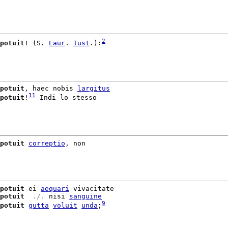
2
potuit
! (S. 
Laur
. 
Iust
.):
potuit
, haec nobis 
largitus
11
potuit
!
 Indi lo stesso

potuit
correptio
, non

potuit
 ei 
aequari
 vivacitate

potuit
 ./. 
nisi 
sanguine
9
potuit
gutta
voluit
unda
;