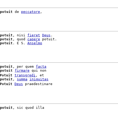
potuit
 de 
peccatore
,

potuit
, nisi 
fieret
Deus
.

potuit
, quod 
capere
 potuit.

potuit
. E S. 
Anselmo
potuit
, per quem 
facta
potuit
firmare
Potuit
transgredi
, et

potuit
, 
summa
iniquitas
Potuit
Deus
 praedestinare

potuit
, sic quod illa
