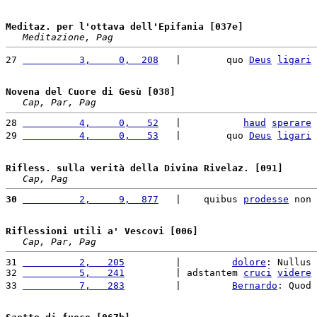
Meditaz. per l'ottava dell'Epifania [037e]
Meditazione, Pag
27 
          3,     0,  208
   |        quo 
Deus
ligari
Novena del Cuore di Gesù [038]
Cap, Par, Pag
28 
          4,     0,   52
   |           
haud
sperare
29 
          4,     0,   53
   |        quo 
Deus
ligari
Rifless. sulla verità della Divina Rivelaz. [091]
Cap, Pag
30
          2,     9,  877
   |    quibus 
prodesse
 non 
Riflessioni utili a' Vescovi [006]
Cap, Par, Pag
31 
          2,   205
         |         
dolore
: Nullus 
32 
          5,   241
         | adstantem 
cruci
videre
33 
          7,   283
         |         
Bernardo
: Quod 