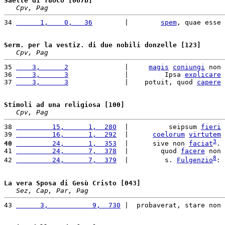
Saette di fuoco [067b]
Cpv, Pag
34 
      1,    0,   36
        |        
spem
, quae esse 
Serm. per la vestiz. di due nobili donzelle [123]
Cpv, Pag
35 
    3,      2
              |     
magis
coniungi
 non 
36 
    3,      3
              |         Ipsa 
explicare
37 
    3,      3
              |    potuit, quod 
capere
Stimoli ad una religiosa [100]
Cpv, Pag
38 
         15,      1,  280
  |          seipsum 
fieri
39 
         16,      1,  292
  |      
coelorum
virtutem
3
40
         24,      1,  353
  |      sive non 
faciat
. 
41 
         24,      7,  378
  |        quod 
facere
 non 
8
42 
         24,      7,  379
  |         s. 
Fulgenzio
: 
La vera Sposa di Gesù Cristo [043]
Sez, Cap, Par, Pag
43 
      3,           9,  730
 |  probaverat, stare non 