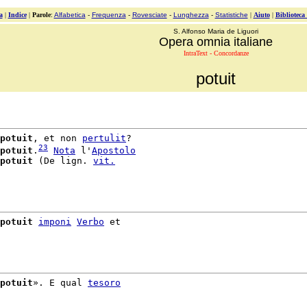
a
|
Indice
|
Parole
:
Alfabetica
-
Frequenza
-
Rovesciate
-
Lunghezza
-
Statistiche
|
Aiuto
|
Biblioteca
S. Alfonso Maria de Liguori
Opera omnia italiane
IntraText - Concordanze
potuit
potuit
, et non 
pertulit
?

23
potuit
.
Nota
 l'
Apostolo
potuit
 (De lign. 
vit.
potuit
imponi
Verbo
 et

potuit
». E qual 
tesoro