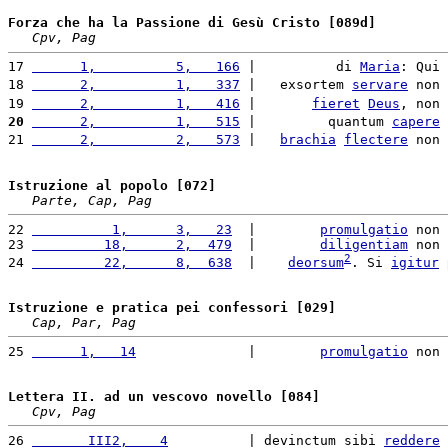
Forza che ha la Passione di Gesù Cristo [089d]
Cpv, Pag
17 
      1,          5,   166
 |          di 
Maria
: Qui 
18 
      2,          1,   337
 |   exsortem 
servare
 non 
19 
      2,          1,   416
 |       
fieret
Deus
, non 
20
      2,          1,   515
 |         quantum 
capere
21 
      2,          2,   573
 |   
brachia
flectere
 non 
Istruzione al popolo [072]
Parte, Cap, Pag
22 
          1,      3,   23
  |        
promulgatio
 non 
23 
         18,      2,  479
  |        
diligentiam
 non 
2
24 
         22,      8,  638
  |    
deorsum
. Si 
igitur
Istruzione e pratica pei confessori [029]
Cap, Par, Pag
25 
      1,   14
              |        
promulgatio
 non 
Lettera II. ad un vescovo novello [084]
Cpv, Pag
26 
       III2,    4
          | devinctum sibi 
reddere