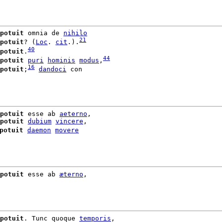
potuit
 omnia de 
nihilo
21
potuit
? (
Loc
. 
cit
.).
40
potuit
.
44
potuit
puri
hominis
modus
,
16
potuit
;
dandoci
 con

potuit
 esse ab 
aeterno
,

potuit
dubium
vincere
,

potuit
daemon
movere
potuit
 esse ab 
æterno
,

potuit
. Tunc quoque 
temporis
,
