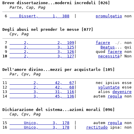
Breve dissertazione...moderni increduli [026]
Parte, Cap, Pag
 6 
    Dissert,      1,  388
  |        
promulgatio
 non 
Degli abusi nel prender le messe [077]
Cpv, Pag
 7 
      2,            2,  109
|        
facere
 ./. 
non 
 8 
      2,            3,  125
|          
Beatus
... qui 
 9 
      2,            3,  126
|        quod 
facere
 non 
10
      2,            3,  127
|         
necessità
? Non 
Dell'amore divino...mezzi per acquistarlo [105]
Par, Cpv, Pag
11 
          2,       42,   67
|        nec ipsius esse 
12 
          2,       42,   68
|         
voluntate
 esse 
13 
          3,       31,  116
|         alios 
devenire
14 
          3,       45,  136
|       autem 
regula
 non 
Dichiarazione del sistema...azioni morali [096]
Cap, Cpv, Pag
15 
      Unico,      3,  178
  |       autem 
regula
 non 
16 
      Unico,      3,  178
  |    
rectitudo
 ipsa: non 