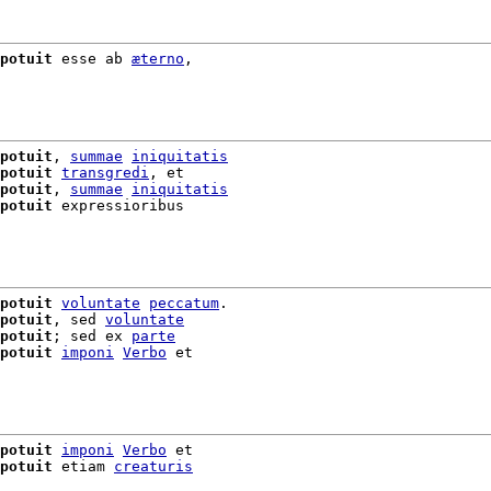
potuit
 esse ab 
æterno
,

potuit
, 
summae
iniquitatis
potuit
transgredi
, et

potuit
, 
summae
iniquitatis
potuit
 expressioribus

potuit
voluntate
peccatum
.

potuit
, sed 
voluntate
potuit
; sed ex 
parte
potuit
imponi
Verbo
 et

potuit
imponi
Verbo
 et

potuit
 etiam 
creaturis