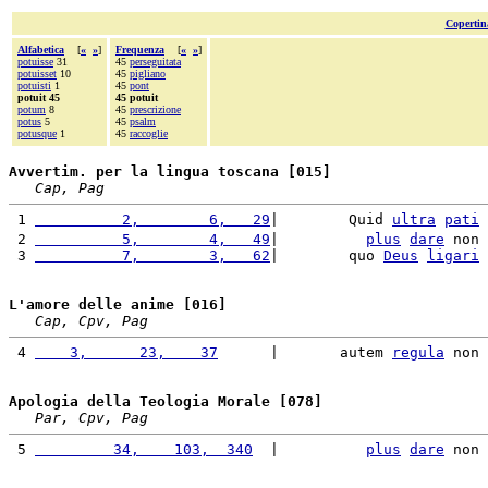
Copertin
Alfabetica
[
«
»
]
Frequenza
[
«
»
]
potuisse
31
45
perseguitata
potuisset
10
45
pigliano
potuisti
1
45
pont
potuit 45
45 potuit
potum
8
45
prescrizione
potus
5
45
psalm
potusque
1
45
raccoglie
Avvertim. per la lingua toscana [015]
Cap, Pag
 1 
          2,        6,   29
|        Quid 
ultra
pati
 2 
          5,        4,   49
|          
plus
dare
 non 
 3 
          7,        3,   62
|        quo 
Deus
ligari
L'amore delle anime [016]
Cap, Cpv, Pag
 4 
    3,      23,    37
      |       autem 
regula
 non 
Apologia della Teologia Morale [078]
Par, Cpv, Pag
 5 
         34,    103,  340
  |          
plus
dare
 non 