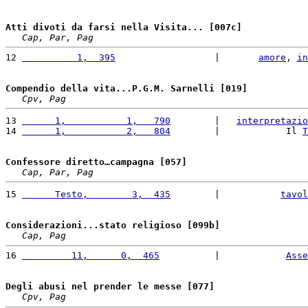
Atti divoti da farsi nella Visita... [007c]
Cap, Par, Pag
12 
          1,  395
                  |       
amore
, 
in
Compendio della vita...P.G.M. Sarnelli [019]
Cpv, Pag
13 
      1,           1,   790
        |   
interpretazio
14 
      1,           2,   804
        |            Il 
T
Confessore diretto…campagna [057]
Cap, Par, Pag
15 
      Testo,        3,  435
        |           
tavol
Considerazioni...stato religioso [099b]
Cap, Pag
16 
         11,      0,  465
          |            
Asse
Degli abusi nel prender le messe [077]
Cpv, Pag