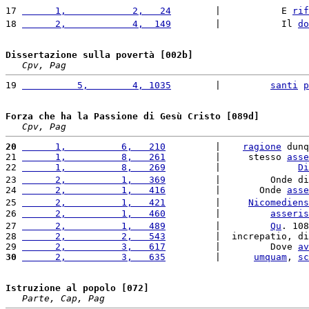
17 
      1,            2,   24
        |           E 
rif
18 
      2,            4,  149
        |           Il 
do
Dissertazione sulla povertà [002b]
Cpv, Pag
19 
          5,        4, 1035
        |         
santi
p
Forza che ha la Passione di Gesù Cristo [089d]
Cpv, Pag
20
      1,          6,   210
         |    
ragione
 dunq
21 
      1,          8,   261
         |     stesso 
asse
22 
      1,          8,   269
         |              
Di
23 
      2,          1,   369
         |         Onde di
24 
      2,          1,   416
         |       Onde 
asse
25 
      2,          1,   421
         |     
Nicomediens
26 
      2,          1,   460
         |         
asseris
27 
      2,          1,   489
         |         
Qu
. 108
28 
      2,          2,   543
         |  increpatio, di
29 
      2,          3,   617
         |         Dove 
av
30
      2,          3,   635
         |      
umquam
, 
sc
Istruzione al popolo [072]
Parte, Cap, Pag