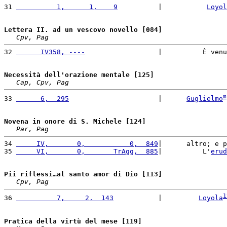
31 
          1,      1,    9
          |           
Loyol
Lettera II. ad un vescovo novello [084]
Cpv, Pag
32 
      IV358, ----
                  |          È venu
Necessità dell'orazione mentale [125]
Cap, Cpv, Pag
m
33 
      6,  295
                      |      
Guglielmo
Novena in onore di S. Michele [124]
Par, Pag
34 
     IV,       0,           0,  849
|      altro; e p
35 
     VI,       0,       TrAgg,  885
|          L'
erud
Pii riflessi…al santo amor di Dio [113]
Cpv, Pag
1
36 
          7,     2,  143
           |         
Loyola
Pratica della virtù del mese [119]