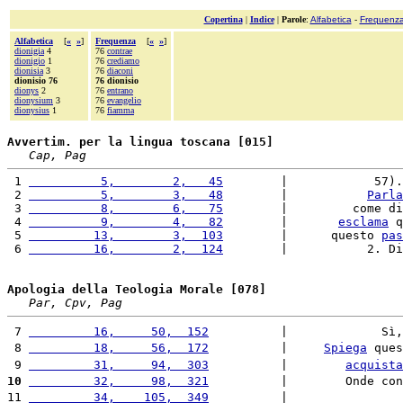
Copertina
|
Indice
|
Parole
:
Alfabetica
-
Frequenz
Alfabetica
[
«
»
]
Frequenza
[
«
»
]
dionigia
4
76
contrae
dionigio
1
76
crediamo
dionisia
3
76
diaconi
dionisio 76
76 dionisio
dionys
2
76
entrano
dionysium
3
76
evangelio
dionysius
1
76
fiamma
Avvertim. per la lingua toscana [015]
Cap, Pag
 1 
          5,        2,   45
        |            57).
 2 
          5,        3,   48
        |           
Parla
 3 
          8,        6,   75
        |         come di
 4 
          9,        4,   82
        |       
esclama
 q
 5 
         13,        3,  103
        |      questo 
pas
 6 
         16,        2,  124
        |           2. Di
Apologia della Teologia Morale [078]
Par, Cpv, Pag
 7 
         16,     50,  152
          |             Sì,
 8 
         18,     56,  172
          |     
Spiega
 ques
 9 
         31,     94,  303
          |        
acquista
10
         32,     98,  321
          |        Onde con
11 
         34,    105,  349
          |                