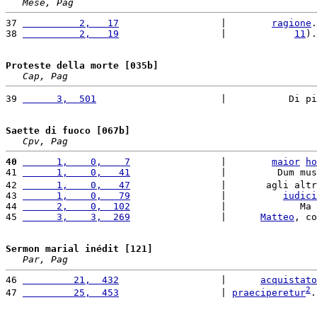
Mese, Pag
37 
          2,   17
                  |        
ragione
.
38 
          2,   19
                  |            
11
).
Proteste della morte [035b]
Cap, Pag
39 
      3,  501
                      |           Di pi
Saette di fuoco [067b]
Cpv, Pag
40
      1,    0,    7
                |        
maior
ho
41 
      1,    0,   41
                |         Dum mus
42 
      1,    0,   47
                |       agli altr
43 
      1,    0,   79
                |          
iudici
44 
      2,    0,  102
                |             Ma 
45 
      3,    3,  269
                |      
Matteo
, co
Sermon marial inédit [121]
Par, Pag
46 
         21,  432
                  |      
acquistato
2
47 
         25,  453
                  | 
praeciperetur
.