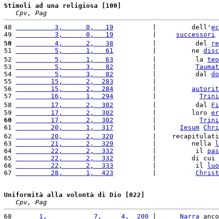
Stimoli ad una religiosa [100]
Cpv, Pag
48 
          3,      0,   19
          |         dell'
ec
49 
          3,      0,   19
          |     
successori
 
50
          4,      2,   38
          |          del 
re
51 
          5,      1,   61
          |         ne 
disc
52 
          5,      1,   63
          |          la 
teo
53 
          5,      3,   82
          |          
Taumat
54 
          5,      3,   82
          |          dal 
do
55 
         15,      2,  283
          |                
56 
         15,      2,  284
          |         
autorit
57 
         16,      1,  294
          |           
Trini
58 
         17,      2,  302
          |          dal 
Fi
59 
         17,      2,  302
          |         loro 
er
60
         17,      2,  302
          |           
Trini
61 
         20,      1,  317
          |      
Iesum
Chri
62 
         20,      2,  320
          |    recapitulati
63 
         21,      2,  329
          |         nella 
l
64 
         22,      2,  332
          |          il 
pas
65 
         22,      2,  332
          |         di cui 
66 
         22,      2,  333
          |          il 
luo
67 
         28,      1,  423
          |          
Christ
Uniformità alla volontà di Dio [022]
Cpv, Pag
68 
      1,            7,     4,  200
 |      
Narra
 anco