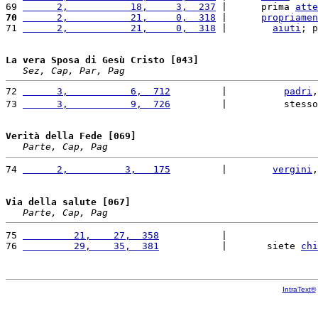
69 
      2,           18,     3,  237
 |      prima 
atte
70
      2,           21,     0,  318
 |      
propriamen
71 
      2,           21,     0,  318
 |        
aiuti
; p
La vera Sposa di Gesù Cristo [043]
Sez, Cap, Par, Pag
72 
      3,           6,  712
         |          
padri
,
73 
      3,           9,  726
         |          stesso
Verità della Fede [069]
Parte, Cap, Pag
74 
      2,          3,   175
         |        
vergini
,
Via della salute [067]
Parte, Cap, Pag
75 
         21,    27,  358
           |                
76 
         29,    35,  381
           |       siete 
chi
IntraText®