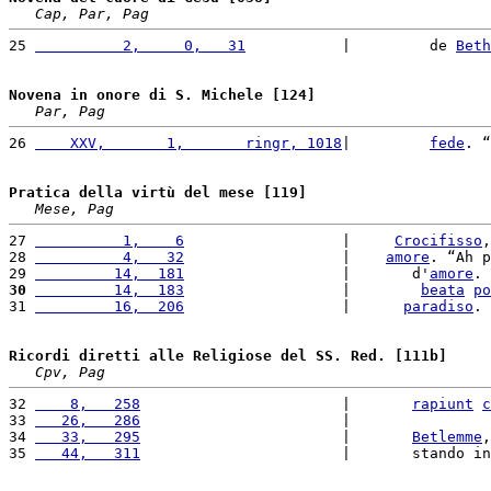
Cap, Par, Pag
25 
          2,     0,   31
           |         de 
Beth
Novena in onore di S. Michele [124]
Par, Pag
26 
    XXV,       1,       ringr, 1018
|         
fede
. “
Pratica della virtù del mese [119]
Mese, Pag
27 
          1,    6
                  |     
Crocifisso
,
28 
          4,   32
                  |    
amore
. “Ah p
29 
         14,  181
                  |       d'
amore
. 
30
         14,  183
                  |        
beata
po
31 
         16,  206
                  |      
paradiso
. 
Ricordi diretti alle Religiose del SS. Red. [111b]
Cpv, Pag
32 
    8,   258
                       |       
rapiunt
c
33 
   26,   286
                       |                
34 
   33,   295
                       |       
Betlemme
,
35 
   44,   311
                       |       stando in