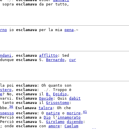
 sopra 
esclamava
 da per tutto,

rno
 io 
esclamava
 per la mia 
pena
.~

ndani
, 
esclamava
afflitto
: Sed

dunque 
esclamava
 S. 
Bernardo
, 
cur
la poi 
esclamava
: Oh quanto son

stero
, 
esclamava
: 
 ./. 
Troppo è

e
? No, 
esclamava
 il 
B.
Egidio
varsi. 
Esclamava
Davide
: Quis 
dabit
 tanto 
esclamava
 il 
Grisostomo
:

36
bbe.
Esclamava
talora
: Oh che

41
spesso
esclamava
: O 
patire
 o 
morire
.
Perciò 
esclamava
 a 
Dio
 l'
innamorato
Perciò 
esclamava
 S. 
Girolamo
dicendo
:

; onde 
esclamava
 con 
amore
: 
Caelum