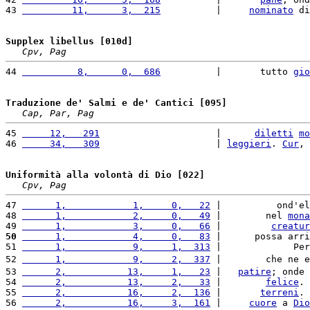
43 
         11,      3,  215
          |     
nominato
 di
Supplex libellus [010d]
Cpv, Pag
44 
          8,      0,  686
          |       tutto 
gio
Traduzione de' Salmi e de' Cantici [095]
Cap, Par, Pag
45 
     12,   291
                     |      
diletti
mo
46 
     34,   309
                     | 
leggieri
. 
Cur
, 
Uniformità alla volontà di Dio [022]
Cpv, Pag
47 
      1,            1,     0,   22
 |          ond'el
48 
      1,            2,     0,   49
 |        nel 
mona
49 
      1,            3,     0,   66
 |         
creatur
50
      1,            4,     0,   83
 |      possa arri
51 
      1,            9,     1,  313
 |             Per
52 
      1,            9,     2,  337
 |        che ne e
53 
      2,           13,     1,   23
 |   
patire
; onde 
54 
      2,           13,     2,   33
 |        
felice
. 
55 
      2,           16,     2,  136
 |       
terreni
. 
56 
      2,           16,     3,  161
 |     
cuore
 a 
Dio