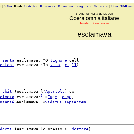
a
|
Indice
|
Parole
:
Alfabetica
-
Frequenza
-
Rovesciate
-
Lunghezza
-
Statistiche
|
Aiuto
|
Biblioteca
S. Alfonso Maria de Liguori
Opera omnia italiane
IntraText - Concordanze
esclamava
 
santa
esclamava
: “O 
Signore
 dell'

estasi
esclamava
 (In 
vita
, 
c.
11
):

rabit
 (
esclamava
 l'
Apostolo
) de

8
etodio
esclamava
:
 «
Euge
, 
euge
,

2
niani
esclamava
: «
Vidimus
sapientem
docti
 (
esclamava
 lo stesso s. 
dottore
),
