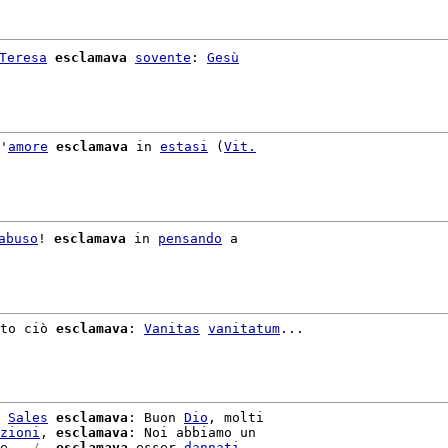
Teresa
esclamava
sovente
: 
Gesù
'
amore
esclamava
 in 
estasi
 (
Vit.
abuso
! 
esclamava
 in 
pensando
 a

to ciò 
esclamava
: 
Vanitas
vanitatum
...

 
Sales
esclamava
: Buon 
Dio
, molti

zioni
, 
esclamava
: Noi abbiamo un

e 
 ./. 
esclamava
 esser 
dannati