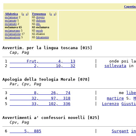
Copertin
Alfabetica
[
«
»
]
Frequenza
[
«
»
]
esclamasse
2
65
doppio
esclamate
1
65
dubium
esclamato
2
65
em.
esclamava 65
65 esclamava
esclamavano
5
65
escob
esclamazione
17
65 etiamsi
esclamazioni
5
65
falsamente
Avvertim. per la lingua toscana [015]
Cap, Pag
 1 
       Frut,        4,   13
        |     onde poi la
 2 
          2,       10,   32
        |   
sollevata
 in 
Apologia della Teologia Morale [078]
Par, Cpv, Pag
 3 
          8,     26,   74
          |         me 
libe
 4 
         32,     97,  318
          |    
martire
 S. 
M
 5 
         33,    102,  336
          |  
Lorenzo
Giusti
Avvertimenti a' confessori novelli [025]
Cpv, Pag
 6 
      5,  885
                      |      
Surgant
in