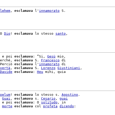
lehem
, 
esclamava
 l'
innamorato
 S.

O 
Dio
! 
esclamava
 lo stesso 
santo
,

 e poi 
esclamava
: “Si, 
Gesù
 mio,

erché, 
esclamava
 S. 
Francesco
 di

Perciò 
esclamava
 l'
innamorato
vertà
, 
esclamava
 S. 
Lorenzo
Giustiniani
,

Davide
esclamava
: 
Heu
 mihi, quia

oelum
! 
esclamava
 lo stesso s. 
Agostino
.

 
Guai
, 
esclamava
 s. 
Cesario
, 
guai
 e poi 
esclamava
: O 
solitudo
, in

 
morte
esclamava
 col 
profeta
dicendo
:
