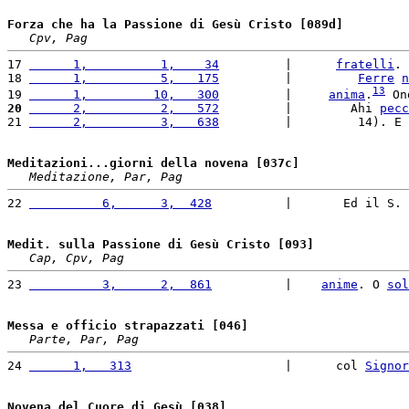
Forza che ha la Passione di Gesù Cristo [089d]
Cpv, Pag
17 
      1,          1,    34
         |      
fratelli
. 
18 
      1,          5,   175
         |         
Ferre
n
13
19 
      1,         10,   300
         |     
anima
.
 On
20
      2,          2,   572
         |        Ahi 
pecc
21 
      2,          3,   638
         |         14). E 
Meditazioni...giorni della novena [037c]
Meditazione, Par, Pag
22 
          6,      3,  428
          |       Ed il S. 
Medit. sulla Passione di Gesù Cristo [093]
Cap, Cpv, Pag
23 
          3,      2,  861
          |    
anime
. O 
sol
Messa e officio strapazzati [046]
Parte, Par, Pag
24 
      1,   313
                     |      col 
Signor
Novena del Cuore di Gesù [038]