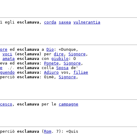
ì egli 
esclamava
, 
corda
saxea
vulnerantia
ore
 ed 
esclamava
 a 
Dio
: «Dunque,

 
voci
 (
esclamava
) per 
dire
, 
Signore
 
amata
esclamava
 con 
giubilo
: O

eva ed 
esclamava
: 
Ponete
, 
Signore
,

e
 ./. 
esclamava
 colla 
Sposa
 de'

guendo
esclamava
: 
Adiuro
 vos, 
filiae
perciò 
esclamava
: Oimè, 
Signore
,

cesco
, 
esclamava
 per le 
campagne
perciò 
esclamava
 (
Rom
. 7): «Quis
