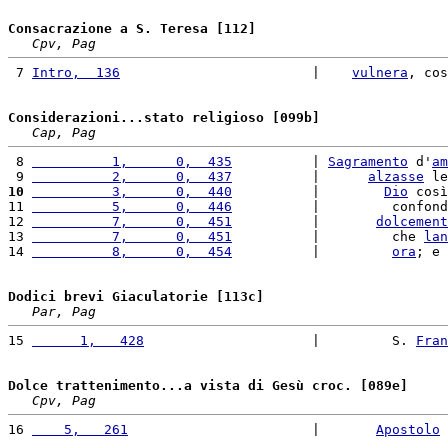
Consacrazione a S. Teresa [112]
Cpv, Pag
 7 
Intro,  136
                        |    
vulnera
, cos
Considerazioni...stato religioso [099b]
Cap, Pag
 8 
          1,      0,  435
          | 
Sagramento
 d'
am
 9 
          2,      0,  437
          |      
alzasse
 le
10
          3,      0,  440
          |        
Dio
 così
11 
          5,      0,  446
          |         confond
12 
          7,      0,  451
          |       
dolcement
13 
          7,      0,  451
          |         che 
lan
14 
          8,      0,  454
          |         
ora
; e 
Dodici brevi Giaculatorie [113c]
Par, Pag
15 
      1,   428
                     |         S. 
Fran
Dolce trattenimento...a vista di Gesù croc. [089e]
Cpv, Pag
16 
    5,   261
                       |       
Apostolo
 