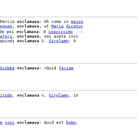
Perciò 
esclamava
: Oh come in 
mezzo
equeo
, 
esclamava
, ut 
Maria
dicatur
de poi 
esclamava
: O 
soavissimo
 ./. 
atori
, 
esclamava
, voi avete così

quindi 
esclamava
 S. 
Girolamo
: O

Giobbe
esclamava
: «Quid 
faciam
itudo
, 
esclamava
 s. 
Girolamo
, in

e
cosi
esclamava
: Quid est 
homo
,
