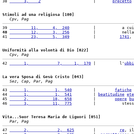
38 
      3,    2
                      |       
precetto
 
Stimoli ad una religiosa [100]
Cpv, Pag
39 
         11,      4,  240
          |           a cui
40
         12,      3,  256
          |           nella
41 
         23,      5,  349
          |          
1741
, 
Uniformità alla volontà di Dio [022]
Cpv, Pag
42 
      1,            7,     1,  170
 |          l'
ubbi
La vera Sposa di Gesù Cristo [043]
Sez, Cap, Par, Pag
43 
      1,           1,  540
         |        
fatiche
 
44 
      1,           1,  541
         | 
beatitudine
ete
45 
      2,          18,  658
         |        
opere
bu
46 
      3,          11,  775
         |           stess
Vita...Suor Teresa Maria de Liguori [051]
Par, Pag
47 
      2,            2,  625
        |          
re
, il