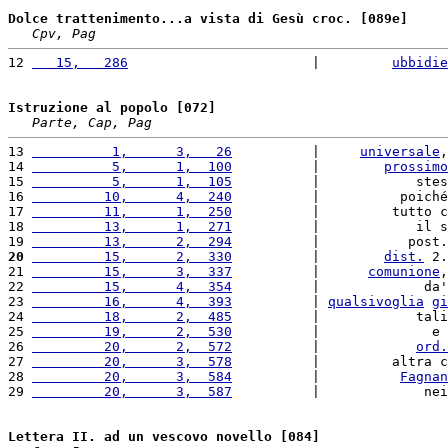
Dolce trattenimento...a vista di Gesù croc. [089e]
Cpv, Pag
12 
   15,   286
                       |         
ubbidie
Istruzione al popolo [072]
Parte, Cap, Pag
13 
          1,      3,   26
          |     
universale
,
14 
          5,      1,  100
          |        
prossimo
15 
          5,      1,  105
          |            stes
16 
         10,      4,  240
          |          poiché
17 
         11,      1,  250
          |         tutto c
18 
         13,      1,  271
          |            il s
19 
         13,      2,  294
          |           post.
20
         15,      2,  330
          |        
dist.
 2.
21 
         15,      3,  337
          |      
comunione
,
22 
         15,      4,  354
          |             da'
23 
         16,      4,  393
          | 
qualsivoglia
gi
24 
         18,      2,  485
          |            tali
25 
         19,      2,  530
          |              e 
26 
         20,      2,  572
          |            
ord.
27 
         20,      3,  578
          |         altra c
28 
         20,      3,  584
          |          
Fagnan
29 
         20,      3,  587
          |             nei
Lettera II. ad un vescovo novello [084]