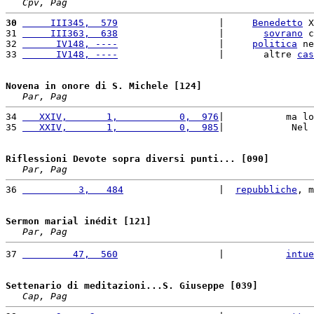
Cpv, Pag
30
     III345,  579
                  |     
Benedetto
 X
31 
     III363,  638
                  |       
sovrano
 c
32 
      IV148, ----
                  |     
politica
 ne
33 
      IV148, ----
                  |       altre 
cas
Novena in onore di S. Michele [124]
Par, Pag
34 
   XXIV,       1,           0,  976
|           ma lo
35 
   XXIV,       1,           0,  985
|            Nel 
Riflessioni Devote sopra diversi punti... [090]
Par, Pag
36 
          3,   484
                 |  
repubbliche
, m
Sermon marial inédit [121]
Par, Pag
37 
         47,  560
                  |           
intue
Settenario di meditazioni...S. Giuseppe [039]
Cap, Pag