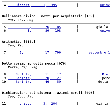
 4 
    Dissert,      1,  395
          |           
unive
Dell'amore divino...mezzi per acquistarlo [105]
Par, Cpv, Pag
 5 
          3,       76,  185
        |         già la 
 6 
          3,       89,  198
        |           
unive
Aritmetica [015b]
Cap, Pag
 7 
      1,           17,  796
        |     
settembre
1
Delle cerimonie della messa [076]
Parte, Cap, Pag
 8 
    SchIntr,       11,   17
        |            
Dio
;
 9 
    SchIntr,       20,   27
        |            perc
10
    SchIntr,       46,   59
        |          della 
Dichiarazione del sistema...azioni morali [096]
Cap, Cpv, Pag
11 
      Unico,      3,  204
          |         già la 