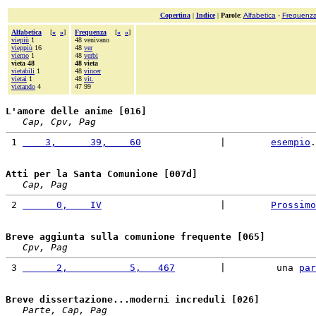
Copertina
|
Indice
|
Parole
:
Alfabetica
-
Frequenz
Alfabetica
[
«
»
]
Frequenza
[
«
»
]
viepiù
1
48 venivano
vieppiù
16
48
ver
vierno
1
48
verbi
vieta 48
48 vieta
vietabili
1
48
vincer
vietai
1
48
vit.
vietando
4
47 99
L'amore delle anime [016]
Cap, Cpv, Pag
 1 
    3,      39,    60
              |        
esempio
.
Atti per la Santa Comunione [007d]
Cap, Pag
 2 
      0,    IV
                     |        
Prossimo
Breve aggiunta sulla comunione frequente [065]
Cpv, Pag
 3 
      2,           5,   467
        |         una 
par
Breve dissertazione...moderni increduli [026]
Parte, Cap, Pag