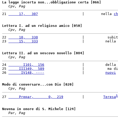
La legge incerta non...obbligazione certa [066]
Cpv, Pag
21 
     17,   307
                     |        nella 
ch
Lettera I. ad un religioso amico [050]
Cpv, Pag
22 
     10,   330
                     |           subit
23 
     15,   333
                     |          nella 
Lettera II. ad un vescovo novello [084]
Cpv, Pag
24 
       I101,  156
                  |          della 
25 
     III349,  589
                  |           ma di
26 
      IV148, ----
                  |          
nuovi
Modo di conversare...con Dio [020]
Cpv, Pag
5
27 
     Prepar,       0,  219
         |         
Teresa
Novena in onore di S. Michele [124]
Par, Pag