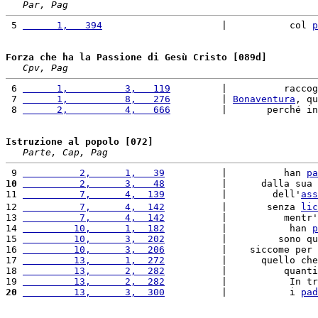
Par, Pag
 5 
      1,   394
                     |           col 
p
Forza che ha la Passione di Gesù Cristo [089d]
Cpv, Pag
 6 
      1,          3,   119
         |          raccog
 7 
      1,          8,   276
         | 
Bonaventura
, qu
 8 
      2,          4,   666
         |       perché in
Istruzione al popolo [072]
Parte, Cap, Pag
 9 
          2,      1,   39
          |          han 
pa
10
          2,      3,   48
          |      dalla sua 
11 
          7,      4,  139
          |        dell'
ass
12 
          7,      4,  142
          |       senza 
lic
13 
          7,      4,  142
          |          mentr'
14 
         10,      1,  182
          |           han 
p
15 
         10,      3,  202
          |         sono qu
16 
         10,      3,  206
          |    siccome per 
17 
         13,      1,  272
          |      quello che
18 
         13,      2,  282
          |          quanti
19 
         13,      2,  282
          |           In tr
20
         13,      3,  300
          |           i 
pad