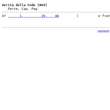
Verità della Fede [069]
Parte, Cap, Pag
47 
      1,         29,    46
         |          e frat
IntraText®