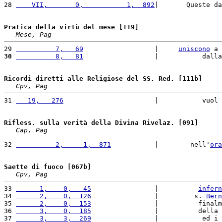
28 
    VII,       0,           1,  892
|       Queste da
Pratica della virtù del mese [119]
Mese, Pag
29 
          7,   69
                  |     
uniscono
 a 
30
          8,   81
                  |           dalla
Ricordi diretti alle Religiose del SS. Red. [111b]
Cpv, Pag
31 
   19,   276
                       |           vuol 
Rifless. sulla verità della Divina Rivelaz. [091]
Cap, Pag
32 
          2,     1,  871
           |        nell'
ora
Saette di fuoco [067b]
Cpv, Pag
33 
      1,    0,   45
                |          
infern
34 
      2,    0,  126
                |         s. 
Bern
35 
      2,    0,  153
                |          finalm
36 
      3,    0,  185
                |          della 
37 
      3,    3,  269
                |           ed i 