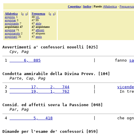
Copertina
|
Indice
|
Parole
:
Alfabetica
-
Frequenz
Alfabetica
[
«
»
]
Frequenza
[
«
»
]
acquista-
1
48
vit.
acquistan
3
47 99
acquistando
7
47
abile
acquistano 47
47 acquistano
acquistar
71
47
affronti
acquistarcelo
2
47 aliquem
acquistarci
31
47
annis
Avvertimenti a' confessori novelli [025]
Cpv, Pag
 1 
      6,  885
                      |        fanno 
sa
Condotta ammirabile della Divina Provv. [104]
Parte, Cap, Pag
 2 
         17,     2,   744
          |         
vicende
 3 
         19,     1,   762
          |          In tre
Consid. ed affetti sovra la Passione [048]
Par, Pag
 4 
          5,   418
                 |         che ogn
Dimande per l'esame de' confessori [059]