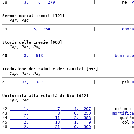
38 
      3,    0,  279
                |           ne' 
v
Sermon marial inédit [121]
Par, Pag
39 
          5,  364
                  |          
ignora
Storia delle Eresie [088]
Cap, Par, Pag
40
      8,   613
                     |        
beni
ete
Traduzione de' Salmi e de' Cantici [095]
Cap, Par, Pag
41 
     32,   307
                     |           più 
u
Uniformità alla volontà di Dio [022]
Cpv, Pag
42 
      1,            7,     4,  207
 |        col mio 
43 
      1,            8,     0,  250
 |       
mortifica
44 
      1,           11,     2,  388
 |          qual'e
45 
      2,           13,     1,    9
 |           col 
p
46 
      2,           21,     0,  309
 |              co