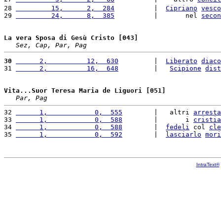
28 
         15,      2,  284
          |  
Cipriano
vesco
29 
         24,      8,  385
          |       nel 
secon
La vera Sposa di Gesù Cristo [043]
Sez, Cap, Par, Pag
30
      2,          12,  630
         |  
Liberato
diaco
31 
      2,          16,  648
         |   
Scipione
dist
Vita...Suor Teresa Maria de Liguori [051]
Par, Pag
32 
      1,            0,  555
        |   altri 
arresta
33 
      1,            0,  588
        |       i 
cristia
34 
      1,            0,  588
        |  
fedeli
 col 
cle
35 
      1,            0,  592
        |  
lasciarlo
mori
IntraText®