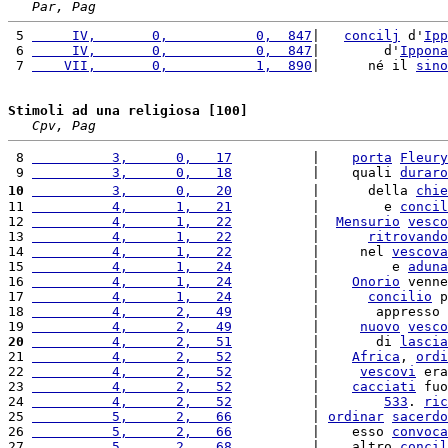
Par, Pag
 5 
     IV,       0,           0,  847
|   
concilj
 d'
Ipp
 6 
     IV,       0,           0,  847
|        d'
Ippona
 7 
    VII,       0,           1,  890
|      né il 
sino
Stimoli ad una religiosa [100]
Cpv, Pag
 8 
          3,      0,   17
          |    
porta
Fleury
 9 
          3,      0,   18
          |    quali 
duraro
10
          3,      0,   20
          |      della 
chie
11 
          4,      1,   21
          |        e 
concil
12 
          4,      1,   22
          |  
Mensurio
vesco
13 
          4,      1,   22
          |      
ritrovando
14 
          4,      1,   22
          |     nel 
vescova
15 
          4,      1,   24
          |         e 
aduna
16 
          4,      1,   24
          |    
Onorio
 venne
17 
          4,      1,   24
          |      
concilio
 p
18 
          4,      2,   49
          |       appresso 
19 
          4,      2,   49
          |     
nuovo
vesco
20
          4,      2,   51
          |       di 
lascia
21 
          4,      2,   52
          |    
Africa
, 
ordi
22 
          4,      2,   52
          |     
vescovi
 era
23 
          4,      2,   52
          |    
cacciati
 fuo
24 
          4,      2,   52
          |        
533
. 
ric
25 
          5,      2,   66
          | 
ordinar
sacerdo
26 
          5,      2,   66
          |    esso 
convoca
27 
          5,      2,   68
          |    altro 
concil