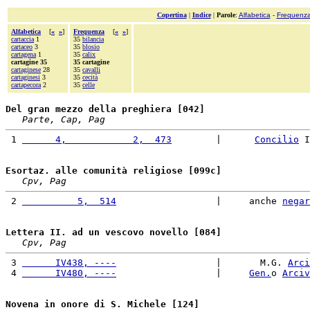
Copertina
|
Indice
|
Parole
:
Alfabetica
-
Frequenz
Alfabetica
[
«
»
]
Frequenza
[
«
»
]
cartaccia
1
35
bilancia
cartaceo
3
35
blosio
cartagena
1
35
calix
cartagine 35
35 cartagine
cartaginese
28
35
cavalli
cartaginesi
3
35
cecità
cartapecora
2
35
celle
Del gran mezzo della preghiera [042]
Parte, Cap, Pag
 1 
      4,            2,  473
        |      
Concilio
 I
Esortaz. alle comunità religiose [099c]
Cpv, Pag
 2 
          5,  514
                  |     anche 
negar
Lettera II. ad un vescovo novello [084]
Cpv, Pag
 3 
      IV438, ----
                  |       M.G. 
Arci
 4 
      IV480, ----
                  |     
Gen.
o 
Arciv
Novena in onore di S. Michele [124]