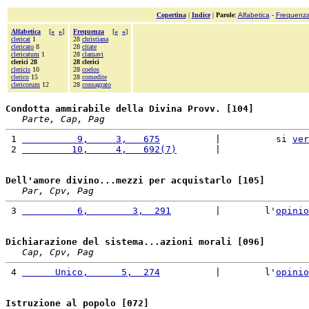
Copertina
|
Indice
|
Parole
:
Alfabetica
-
Frequenz
Alfabetica
[
«
»
]
Frequenza
[
«
»
]
clericat
1
28
christiana
clericato
8
28
citate
clericatum
1
28
clamavi
clerici 28
28 clerici
clericis
10
28
coelos
clerico
15
28
comedite
clericorum
12
28
consagrato
Condotta ammirabile della Divina Provv. [104]
Parte, Cap, Pag
 1 
          9,     3,   675
          |          si 
ver
 2 
         10,     4,   692(7)
       |                
Dell'amore divino...mezzi per acquistarlo [105]
Par, Cpv, Pag
 3 
          6,        3,  291
        |        l'
opinio
Dichiarazione del sistema...azioni morali [096]
Cap, Cpv, Pag
 4 
      Unico,      5,  274
          |        l'
opinio
Istruzione al popolo [072]