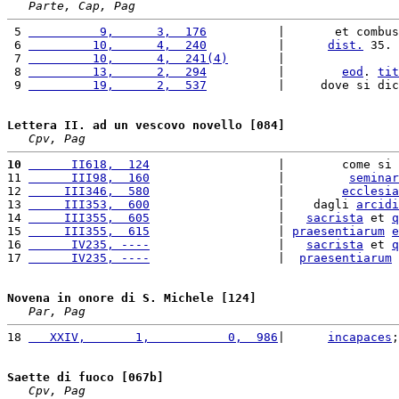
Parte, Cap, Pag
 5 
          9,      3,  176
          |       et combus
 6 
         10,      4,  240
          |      
dist.
 35. 
 7 
         10,      4,  241(4)
       |                
 8 
         13,      2,  294
          |        
eod
. 
tit
 9 
         19,      2,  537
          |     dove si dic
Lettera II. ad un vescovo novello [084]
Cpv, Pag
10
      II618,  124
                  |        come si 
11 
      III98,  160
                  |         
seminar
12 
     III346,  580
                  |        
ecclesia
13 
     III353,  600
                  |    dagli 
arcidi
14 
     III355,  605
                  |   
sacrista
 et 
q
15 
     III355,  615
                  | 
praesentiarum
e
16 
      IV235, ----
                  |   
sacrista
 et 
q
17 
      IV235, ----
                  |  
praesentiarum
Novena in onore di S. Michele [124]
Par, Pag
18 
   XXIV,       1,           0,  986
|      
incapaces
;
Saette di fuoco [067b]
Cpv, Pag