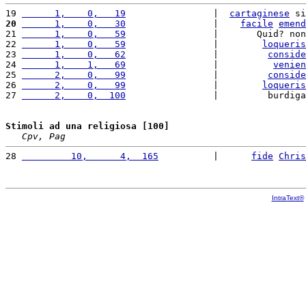
19 
      1,    0,   19
                |  
cartaginese
 si
20
      1,    0,   30
                |    
facile
emend
21 
      1,    0,   59
                |       Quid? non
22 
      1,    0,   59
                |        
loqueris
23 
      1,    0,   62
                |         
conside
24 
      1,    1,   69
                |          
venien
25 
      2,    0,   99
                |         
conside
26 
      2,    0,   99
                |        
loqueris
27 
      2,    0,  100
                |         burdiga
Stimoli ad una religiosa [100]
Cpv, Pag
28 
         10,      4,  165
          |      
fide
Chris
IntraText®