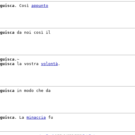
guisca
. Così 
appunto
guisca
 da noi così il

guisca
.~

guisca
 la vostra 
volontà
.

guisca
 in modo che da

guisca
. La 
minaccia