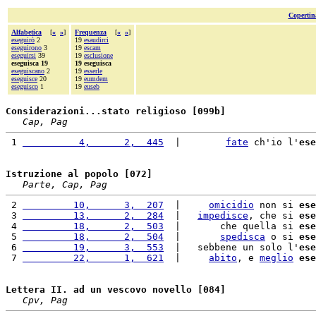
Copertin
Alfabetica
[
«
»
]
Frequenza
[
«
»
]
eseguirò
2
19
esaudirci
eseguirono
3
19
escam
eseguirsi
39
19
esclusione
eseguisca 19
19 eseguisca
eseguiscano
2
19
esserle
eseguisce
20
19
eumdem
eseguisco
1
19
euseb
Considerazioni...stato religioso [099b]
Cap, Pag
 1 
          4,      2,  445
  |        
fate
 ch'io l'
ese
Istruzione al popolo [072]
Parte, Cap, Pag
 2 
         10,      3,  207
  |     
omicidio
 non si 
ese
 3 
         13,      2,  284
  |   
impedisce
, che si 
ese
 4 
         18,      2,  503
  |       che quella si 
ese
 5 
         18,      2,  504
  |       
spedisca
 o si 
ese
 6 
         19,      3,  553
  |   sebbene un solo l'
ese
 7 
         22,      1,  621
  |     
abito
, e 
meglio
ese
Lettera II. ad un vescovo novello [084]
Cpv, Pag