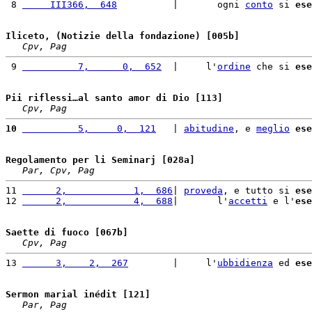
 8 
     III366,  648
          |       ogni 
conto
 si 
ese
Iliceto, (Notizie della fondazione) [005b]
Cpv, Pag
 9 
          7,      0,  652
  |     l'
ordine
 che si 
ese
Pii riflessi…al santo amor di Dio [113]
Cpv, Pag
10
          5,     0,  121
   | 
abitudine
, e 
meglio
ese
Regolamento per li Seminarj [028a]
Par, Cpv, Pag
11 
      2,            1,  686
| 
proveda
, e tutto si 
ese
12 
      2,            4,  688
|       l'
accetti
 e l'
ese
Saette di fuoco [067b]
Cpv, Pag
13 
      3,    2,  267
        |     l'
ubbidienza
 ed 
ese
Sermon marial inédit [121]
Par, Pag