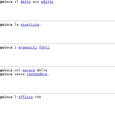
guisca
 il 
detto
 mio 
editto
guisca
 la 
giustizia
:

guisca
 i 
propositi
fatti
.

guisca
 col 
parere
 della

guisca
 senza 
contendere
,

guisca
 l'
officio
 che
