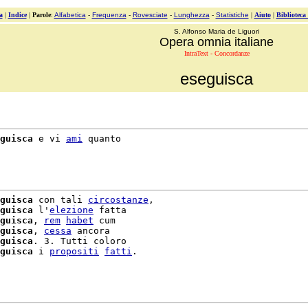
a
|
Indice
|
Parole
:
Alfabetica
-
Frequenza
-
Rovesciate
-
Lunghezza
-
Statistiche
|
Aiuto
|
Biblioteca
S. Alfonso Maria de Liguori
Opera omnia italiane
IntraText - Concordanze
eseguisca
guisca
 e vi 
ami
 quanto

guisca
 con tali 
circostanze
,

guisca
 l'
elezione
 fatta

guisca
, 
rem
habet
 cum

guisca
, 
cessa
 ancora

guisca
. 3. Tutti coloro

guisca
 i 
propositi
fatti
.
