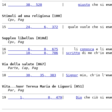
14 
         38,  520
          |       
giusto
 che si 
ese
Stimoli ad una religiosa [100]
Cpv, Pag
15 
         24,      6,  372
  |  quale vuole che si 
ese
Supplex libellus [010d]
Cpv, Pag
16 
          6,      0,  675
  |     li 
conosca
 e li 
ese
17 
         10,      0,  706
  | 
scritto
 di me ch'io 
ese
Via della salute [067]
Parte, Cap, Pag
18 
         30,    35,  383
   | 
Signor
 mio, ch'io l'
ese
Vita...Suor Teresa Maria de Liguori [051]
Par, Pag
19 
      1,            0,  479
|      
Dio
 che ciò si 
ese