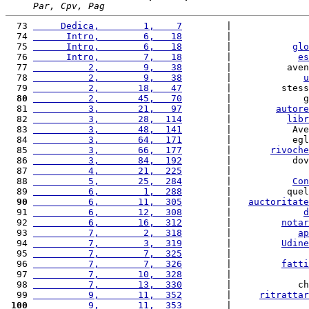
Par, Cpv, Pag
  73 
     Dedica,        1,    7
        |              
  74 
      Intro,        6,   18
        |              
  75 
      Intro,        6,   18
        |           
glo
  76 
      Intro,        7,   18
        |            
es
  77 
          2,        9,   38
        |          aven
  78 
          2,        9,   38
        |             
u
  79 
          2,       18,   47
        |         stess
  80
          2,       45,   70
        |             g
  81 
          3,       21,   97
        |        
autore
  82 
          3,       28,  114
        |          
libr
  83 
          3,       48,  141
        |           Ave
  84 
          3,       64,  171
        |           egl
  85 
          3,       66,  177
        |       
rivoche
  86 
          3,       84,  192
        |           dov
  87 
          4,       21,  225
        |              
  88 
          5,       25,  284
        |           
Con
  89 
          6,        1,  288
        |          quel
  90
          6,       11,  305
        |   
auctoritate
  91 
          6,       12,  308
        |             
d
  92 
          6,       16,  312
        |         
notar
  93 
          7,        2,  318
        |            
ap
  94 
          7,        3,  319
        |         
Udine
  95 
          7,        7,  325
        |              
  96 
          7,        7,  326
        |         
fatti
  97 
          7,       10,  328
        |              
  98 
          7,       13,  330
        |            ch
  99 
          9,       11,  352
        |     
ritrattar
 100
          9,       11,  353
        |              