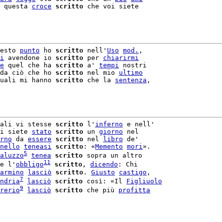
 questa 
croce
scritto
 che voi siete

esto 
punto
 ho 
scritto
 nell'
Uso
mod.
,

i
 avendone io 
scritto
 per 
chiarirmi
e
 quel che ha 
scritto
 a' 
tempi
 nostri

da ciò che ho 
scritto
 nel mio 
ultimo
uali mi hanno 
scritto
 che la 
sentenza
,

ali vi stesse 
scritto
 l'
inferno
 e nell'

i siete 
stato
scritto
 un 
giorno
 nel

rno
 da 
essere
scritto
 nel 
libro
 de'

nello
teneasi
scritto
: «
Memento
mori
».

5
aluzzo
tenea
scritto
 sopra un altro

11
e l'
obbligo
scritto
, 
dicendo
: Chi

armino
lasciò
scritto
. 
Giusto
castigo
7
ndria
lasciò
scritto
 così: «Il 
Figliuolo
9
rerio
lasciò
scritto
 che più 
profitta