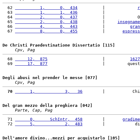
  62 
          1,      0,  434
          |             
r
  63 
          1,      1,  436
          |              
  64 
          2,      0,  437
          |             O
  65 
          2,      0,  438
          |     
insegname
  66 
          4,      0,  443
          |          
gran
  67 
          8,      0,  455
          |       
espress
De Christi Praedestinatione Dissertatio [115]
Cpv, Pag
  68 
     12,  875
                      |          
1627
  69 
     17,  877
                      |         quest
Degli abusi nel prender le messe [077]
Cpv, Pag
  70
      1,            3,   36
        |           Chi
Del gran mezzo della preghiera [042]
Parte, Cap, Pag
  71 
      0,      SchIntr,  458
        |       
gradime
  72 
      5,            2,  483
        |            di
Dell'amore divino...mezzi per acquistarlo [105]