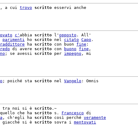
, a cui 
trovo
scritto
 esservi anche

ovato
c'
abbia 
scritto
 l'
opposto
. All'

 
parimenti
 ho 
scritto
 nel 
citato
Capo
.

raddittore
 ha 
scritto
 con buon 
fine
:

redo
 di avere 
scritto
 con 
buono
fine
,

no
; se avessi 
scritto
 per 
impegno
, mi

o
; poiché sta 
scritto
 nel 
Vangelo
: Omnis

 tra noi si è 
scritto
quello che ha 
scritto
 s. 
Francesco
 di

a
, ch'egli ha 
scritto
 così perché 
veramente
 giacché si è 
scritto
 sovra i 
mentovati