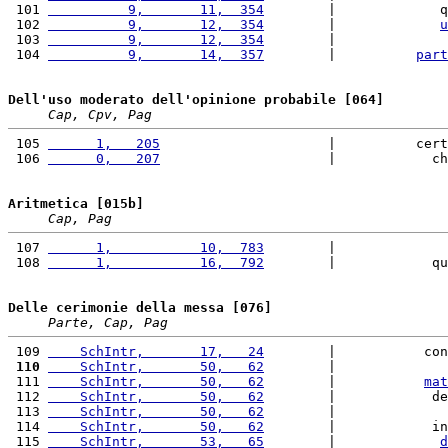
 101 
          9,       11,  354
        |             q
 102 
          9,       12,  354
        |             
u
 103 
          9,       12,  354
        |              
 104 
          9,       14,  357
        |          
part
Dell'uso moderato dell'opinione probabile [064]
Cap, Cpv, Pag
 105 
      1,   205
                     |          cert
 106 
      0,   207
                     |            ch
Aritmetica [015b]
Cap, Pag
 107 
      1,           10,  783
        |              
 108 
      1,           16,  792
        |            qu
Delle cerimonie della messa [076]
Parte, Cap, Pag
 109 
    SchIntr,       17,   24
        |           con
 110
    SchIntr,       50,   62
        |              
 111 
    SchIntr,       50,   62
        |           
mat
 112 
    SchIntr,       50,   62
        |            de
 113 
    SchIntr,       50,   62
        |              
 114 
    SchIntr,       50,   62
        |            in
 115 
    SchIntr,       53,   65
        |             
d