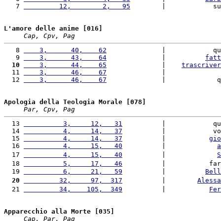
   7 
         12,        2,   95
        |            su
L'amore delle anime [016]
Cap, Cpv, Pag
   8 
    3,      40,    62
              |            qu
   9 
    3,      43,    64
              |          
fatt
  10
    3,      44,    65
              |    
trascriver
  11 
    3,      46,    67
              |              
  12 
    3,      46,    67
              |             q
Apologia della Teologia Morale [078]
Par, Cpv, Pag
  13 
          3,     12,   31
          |            qu
  14 
          4,     14,   37
          |            vo
  15 
          4,     14,   37
          |           
gio
  16 
          4,     15,   40
          |             
a
  17 
          4,     15,   40
          |             
S
  18 
          5,     17,   46
          |           far
  19 
          6,     21,   59
          |          
Bell
  20
         32,     97,  317
          |        
Alessa
  21 
         34,    105,  349
          |           
Fer
Apparecchio alla Morte [035]
Cap, Par, Pag