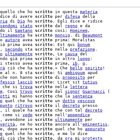
quello che ho 
scritto
 in questa 
materia
dice di avere 
scritto
 per 
difesa
 della

ria
 di 
Dio
 ho 
scritto
. Egli dice e ridice

sendomi
stato
scritto
 dal 
regno
 e da

do il 
Gaetano
scritto
 così: 
Hominem
,

ltimamente
 ha 
scritto
monsig
. di 
Beaumont
o 
autore
 avea 
scritto
ià prima avea 
scritto
: Est qui 
bonum
, 
secondo
 sta 
scritto
 nella 
prefazione
.

o
ultimamente
scritto
, La 
causa
 del

ndo già prima 
scritto
 in altro 
luogo
:

i stesso avea 
scritto
 prima, 
ib
. 
q
.

rà
 ciò che ha 
scritto
.» Che 
bello
spirito
!

e al n. 8 sta 
scritto
: Si 
ambiguum
 apud

che non hanno 
scritto
 di 
proposito
 per

fessio
lasciò
scritto
: Licet sit 
tutius
 che si 
trova
scritto
 nella 
lettera
m
. Così 
trovo
scritto
 dal 
signor
Guarnacci
 (

otti
 mi hanno 
scritto
 che la 
sentenza
e
 quel che ha 
scritto
 un 
dotto
vescovo
punto
ritrovo
scritto
 il 
decreto
 presso

, il quale ha 
scritto
 che con tal 
decreto
 come si 
vede
scritto
 nell'
appendice
, avendone io 
scritto
ultimamente
 per

verità
, ne ho 
scritto
 ancora all'
eminentiss
.

e, dopo avere 
scritto
 quel che ho 
appurato
e
 quel che ho 
scritto
di ciò che ho 
scritto
, da 
ora
 mi 
protesto