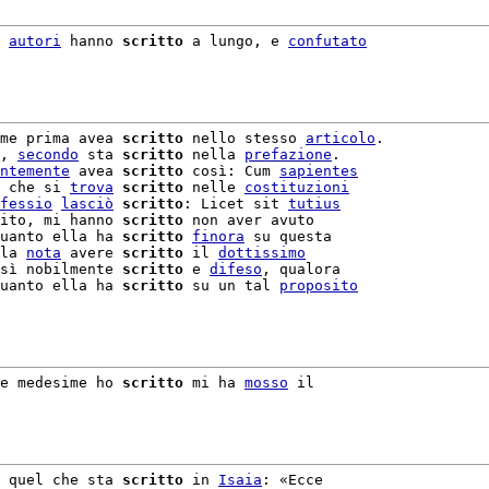
 
autori
 hanno 
scritto
 a lungo, e 
confutato
me prima avea 
scritto
 nello stesso 
articolo
.

, 
secondo
 sta 
scritto
 nella 
prefazione
.

ntemente
 avea 
scritto
 così: Cum 
sapientes
 che si 
trova
scritto
 nelle 
costituzioni
fessio
lasciò
scritto
: Licet sit 
tutius
ito, mi hanno 
scritto
uanto ella ha 
scritto
finora
 su questa

la 
nota
 avere 
scritto
 il 
dottissimo
sì nobilmente 
scritto
 e 
difeso
, qualora

uanto ella ha 
scritto
 su un tal 
proposito
e medesime ho 
scritto
 mi ha 
mosso
 il

 quel che sta 
scritto
 in 
Isaia
: «Ecce
