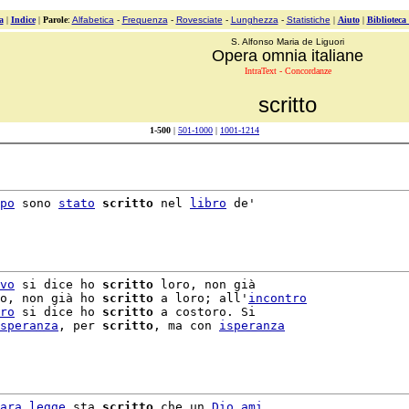
a
|
Indice
|
Parole
:
Alfabetica
-
Frequenza
-
Rovesciate
-
Lunghezza
-
Statistiche
|
Aiuto
|
Biblioteca
S. Alfonso Maria de Liguori
Opera omnia italiane
IntraText - Concordanze
scritto
1-500
|
501-1000
|
1001-1214
po
 sono 
stato
scritto
 nel 
libro
 de'

vo
 si dice ho 
scritto
 loro, non già

o, non già ho 
scritto
 a loro; all'
incontro
ro
 si dice ho 
scritto
 a costoro. Si

speranza
, per 
scritto
, ma con 
isperanza
ara
legge
 sta 
scritto
 che un 
Dio
ami