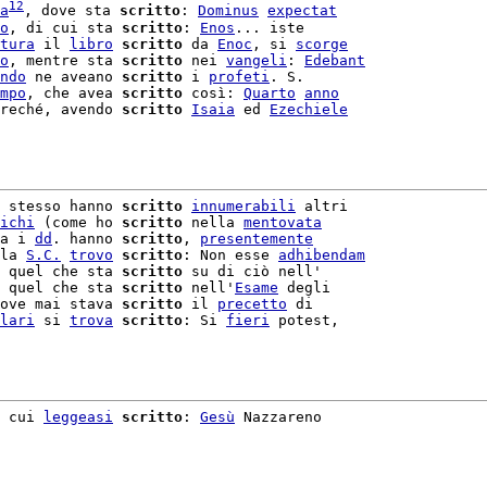
12
a
, dove sta 
scritto
: 
Dominus
expectat
o
, di cui sta 
scritto
: 
Enos
... iste

tura
 il 
libro
scritto
 da 
Enoc
, si 
scorge
o
, mentre sta 
scritto
 nei 
vangeli
: 
Edebant
ndo
 ne aveano 
scritto
 i 
profeti
. S.

mpo
, che avea 
scritto
 così: 
Quarto
anno
reché, avendo 
scritto
Isaia
 ed 
Ezechiele
 stesso hanno 
scritto
innumerabili
 altri

ichi
 (come ho 
scritto
 nella 
mentovata
a i 
dd
. hanno 
scritto
, 
presentemente
la 
S.C.
trovo
scritto
: Non esse 
adhibendam
 quel che sta 
scritto
 su di ciò nell'

 quel che sta 
scritto
 nell'
Esame
 degli

ove mai stava 
scritto
 il 
precetto
lari
 si 
trova
scritto
: Si 
fieri
 potest,

 cui 
leggeasi
scritto
: 
Gesù
 Nazzareno
