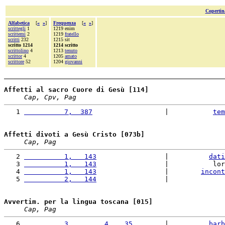
Copertin
Alfabetica
[
«
»
]
Frequenza
[
«
»
]
scrittegli
1
1219 enim
scrittemi
2
1219
fratello
scritti
232
1215 sit
scritto 1214
1214 scritto
scrittolino
4
1213
tenuto
scrittor
4
1205
amato
scrittore
52
1204
giovanni
Affetti al sacro Cuore di Gesù [114]
Cap, Cpv, Pag
   1 
          7,  387
                  |           
tem
Affetti divoti a Gesù Cristo [073b]
Cap, Pag
   2 
          1,   143
                 |          
dati
   3 
          1,   143
                 |           lor
   4 
          1,   143
                 |        
incont
   5 
          2,   144
                 |              
Avvertim. per la lingua toscana [015]
Cap, Pag
   6 
          3,        4,   35
        |          
barb