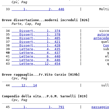
Cpv, Pag
  33 
      1,           2,   446
        |         Molti
Breve dissertazione...moderni increduli [026]
Parte, Cap, Pag
  34 
    Dissert,      1,  374
          |         sicco
  35 
    Dissert,      1,  378
          |        
autore
  36 
    Dissert,      1,  405
          |      
antecede
  37 
    Dissert,      1,  421
          |          quel
  38 
    Dissert,      1,  428
          |           
Con
  39 
    Lettere,      4,  435
          |           sub
  40
    Lettere,      4,  437
          |             q
  41 
    Lettere,      6,  440
          |            el
  42 
    Lettere,      8,  446
          |            co
  43 
    Lettere,     12,  454
          |             q
Breve ragguaglio...Fr.Vito Curzio [019b]
Cpv, Pag
  44 
     12,   14
                      |          sull
Compendio della vita...P.G.M. Sarnelli [019]
Cpv, Pag
  45 
      1,           1,   791
        |     
passaggio