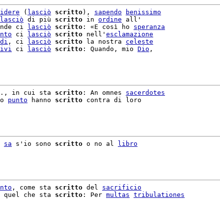
idere
 (
lasciò
scritto
), 
sapendo
benissimo
lasciò
 di più 
scritto
 in 
ordine
 all'

nde ci 
lasciò
scritto
: «E così ho 
speranza
nto
 ci 
lasciò
scritto
 nell'
esclamazione
di
, ci 
lasciò
scritto
 la nostra 
celeste
ivi
 ci 
lasciò
scritto
: Quando, mio 
Dio
,

., in cui sta 
scritto
: An omnes 
sacerdotes
o 
punto
 hanno 
scritto
 contra di loro

 
sa
 s'io sono 
scritto
 o no al 
libro
nto
, come sta 
scritto
 del 
sacrificio
 quel che sta 
scritto
: Per 
multas
tribulationes