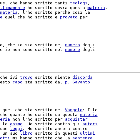
uel che hanno 
scritto
 tanti 
teologi
,

ltimamente
 ho 
scritto
 sovra questa 
materia
,

materia
, l'ho 
scritto
 perché così la

e
 quel che ho 
scritto
 e 
provato
 per

o, che io sia 
scritto
 nel 
numero
 degli

e io non sono 
scritto
 nel 
numero
 degli

che ivi 
trovo
scritto
 niente 
discorda
esto 
capo
 sta 
scritto
 dal 
p.
Gavanto
 quel che sta 
scritto
 nel 
Vangelo
che quanto ho 
scritto
 su questa 
materia
eria
 non l'ho 
scritto
 per 
acquistar
lle 
anime
. Ho 
scritto
 contro gli 
autori
sue 
leggi
. Ho 
scritto
 ancora contro

 un suo 
libro
scritto
 in questi 
ultimi
otti
 mi hanno 
scritto
 che la 
sentenza