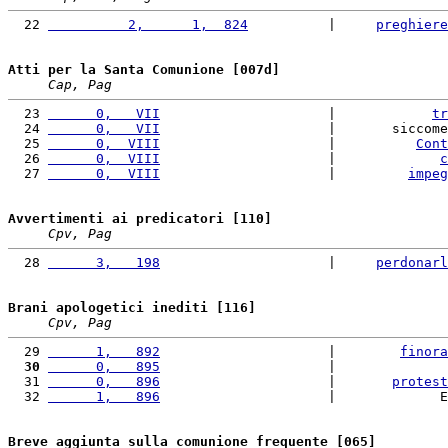
  22 
          2,      1,  824
          |     
preghiere
Atti per la Santa Comunione [007d]
Cap, Pag
  23 
      0,   VII
                     |            
tr
  24 
      0,   VII
                     |       siccome
  25 
      0,  VIII
                     |          
Cont
  26 
      0,  VIII
                     |             
c
  27 
      0,  VIII
                     |         
impeg
Avvertimenti ai predicatori [110]
Cpv, Pag
  28 
      3,   198
                     |     
perdonarl
Brani apologetici inediti [116]
Cpv, Pag
  29 
      1,   892
                     |        
finora
  30
      0,   895
                     |              
  31 
      0,   896
                     |       
protest
  32 
      1,   896
                     |             E
Breve aggiunta sulla comunione frequente [065]