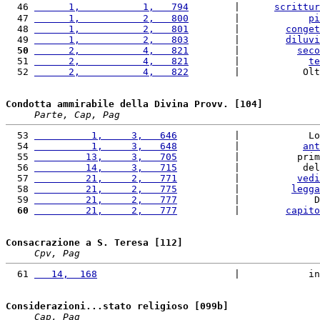
  46 
      1,           1,   794
        |      
scrittur
  47 
      1,           2,   800
        |            
pi
  48 
      1,           2,   801
        |        
conget
  49 
      1,           2,   803
        |        
diluvi
  50
      2,           4,   821
        |          
seco
  51 
      2,           4,   821
        |            
te
  52 
      2,           4,   822
        |           Olt
Condotta ammirabile della Divina Provv. [104]
Parte, Cap, Pag
  53 
          1,     3,   646
          |            Lo
  54 
          1,     3,   648
          |           
ant
  55 
         13,     3,   705
          |          prim
  56 
         14,     3,   715
          |           del
  57 
         21,     2,   771
          |          
vedi
  58 
         21,     2,   775
          |         
legga
  59 
         21,     2,   777
          |             D
  60
         21,     2,   777
          |        
capito
Consacrazione a S. Teresa [112]
Cpv, Pag
  61 
   14,  168
                        |            in
Considerazioni...stato religioso [099b]
Cap, Pag