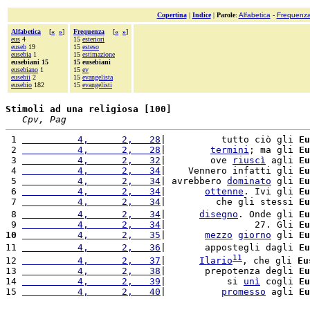
Copertina
|
Indice
|
Parole
:
Alfabetica
-
Frequenz
Alfabetica
[
«
»
]
Frequenza
[
«
»
]
eus
4
15
esteriori
euseb
19
15
esteso
eusebia
1
15
estimazione
eusebiani 15
15 eusebiani
eusebiano
1
15
ev
eusebii
2
15
evangelista
eusebio
182
15
evangelisti
Stimoli ad una religiosa [100]
Cpv, Pag
 1 
          4,      2,   28
|          tutto ciò gli 
Eu
 2 
          4,      2,   28
|        
termini
; ma gli 
Eu
 3 
          4,      2,   32
|        ove 
riuscì
 agli 
Eu
 4 
          4,      2,   34
|    Vennero infatti gli 
Eu
 5 
          4,      2,   34
| avrebbero 
dominato
 gli 
Eu
 6 
          4,      2,   34
|       
ottenne
. Ivi gli 
Eu
 7 
          4,      2,   34
|         che gli stessi 
Eu
 8 
          4,      2,   34
|      
disegno
. Onde gli 
Eu
 9 
          4,      2,   34
|                27. Gli 
Eu
10
          4,      2,   35
|       
mezzo
giorno
 gli 
Eu
11 
          4,      2,   36
|       appostegli dagli 
Eu
11
12 
          4,      2,   37
|      
Ilario
, che gli 
Eu
13 
          4,      2,   38
|       prepotenza degli 
Eu
14 
          4,      2,   39
|           si 
unì
 cogli 
Eu
15 
          4,      2,   40
|          
promesso
 agli 
Eu