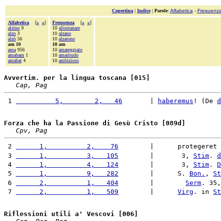
Copertina
|
Indice
|
Parole
:
Alfabetica
-
Frequenz
Alfabetica
[
«
»
]
Frequenza
[
«
»
]
alzino
9
10
allontanare
alzo
3
10
alzano
alzò
56
10
alzarono
am 10
10 am
ama
956
10
amareggiato
amabam
1
10
amaritudo
amabat
4
10
ambizioso
Avvertim. per la lingua toscana [015]
Cap, Pag
 1 
          5,        2,   46
       | 
haberemus
! (De 
d
Forza che ha la Passione di Gesù Cristo [089d]
Cpv, Pag
 2 
      1,          2,    76
        |      protegeret 
 3 
      1,          3,   105
        |       3, 
Stim
. 
d
 4 
      1,          4,   124
        |       3, 
Stim
. 
D
 5 
      1,          9,   282
        |      S. 
Bon.
, 
St
 6 
      2,          1,   404
        |        
Serm
. 35,
 7 
      2,          1,   509
        |      
Virg
. in 
St
Riflessioni utili a' Vescovi [006]