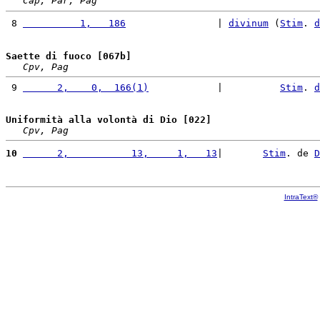
Cap, Par, Pag
 8 
          1,   186
                | 
divinum
 (
Stim
. 
d
Saette di fuoco [067b]
Cpv, Pag
 9 
      2,    0,  166(1)
            |          
Stim
. 
d
Uniformità alla volontà di Dio [022]
Cpv, Pag
10
      2,           13,     1,   13
|       
Stim
. de 
D
IntraText®