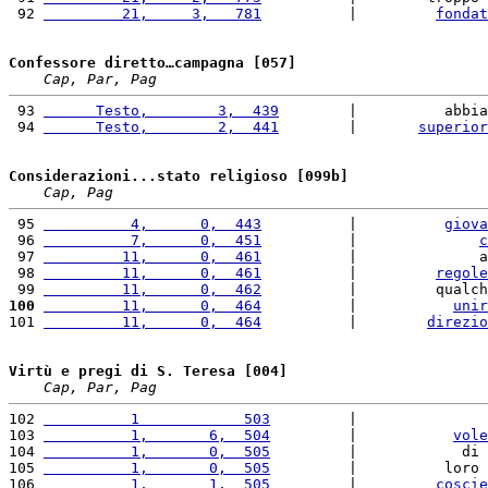
 92 
         21,     3,   781
          |         
fondat
Confessore diretto…campagna [057]
Cap, Par, Pag
 93 
      Testo,        3,  439
        |          abbia
 94 
      Testo,        2,  441
        |       
superior
Considerazioni...stato religioso [099b]
Cap, Pag
 95 
          4,      0,  443
          |          
giova
 96 
          7,      0,  451
          |              
c
 97 
         11,      0,  461
          |              a
 98 
         11,      0,  461
          |         
regole
 99 
         11,      0,  462
          |         qualch
100
         11,      0,  464
          |           
unir
101 
         11,      0,  464
          |        
direzio
Virtù e pregi di S. Teresa [004]
Cap, Par, Pag
102 
          1            503
         |               
103 
          1,       6,  504
         |           
vole
104 
          1,       0,  505
         |            di 
105 
          1,       0,  505
         |          loro 
106 
          1,       1,  505
         |         
coscie