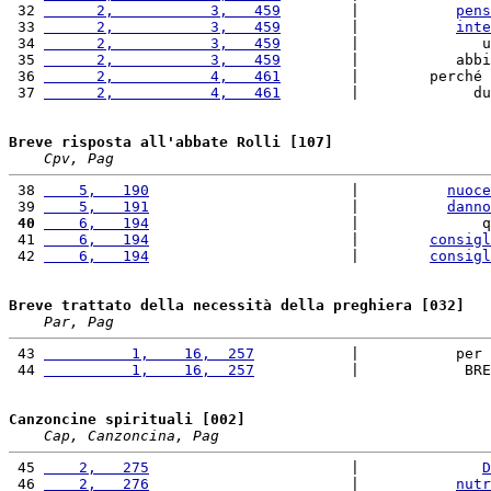
 32 
      2,           3,   459
        |           
pens
 33 
      2,           3,   459
        |           
inte
 34 
      2,           3,   459
        |              u
 35 
      2,           3,   459
        |           abbi
 36 
      2,           4,   461
        |        perché 
 37 
      2,           4,   461
        |             du
Breve risposta all'abbate Rolli [107]
Cpv, Pag
 38 
    5,   190
                       |          
nuoce
 39 
    5,   191
                       |          
danno
 40
    6,   194
                       |              q
 41 
    6,   194
                       |        
consigl
 42 
    6,   194
                       |        
consigl
Breve trattato della necessità della preghiera [032]
Par, Pag
 43 
          1,    16,  257
           |           per 
 44 
          1,    16,  257
           |            BRE
Canzoncine spirituali [002]
Cap, Canzoncina, Pag
 45 
    2,   275
                       |              
D
 46 
    2,   276
                       |           
nutr