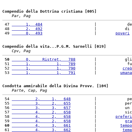
Compendio della Dottrina cristiana [005]
Par, Pag
 47 
      1,  484
                      |             de
 48 
      2,  492
                      |            di 
 49 
      0,  493
                      |        
poveri
Compendio della vita...P.G.M. Sarnelli [019]
Cpv, Pag
 50
      0,     Ristret,   788
        |            gli
 51 
      1,           1,   789
        |             fu
 52 
      1,           1,   790
        |           
creò
 53 
      1,           1,   791
        |          
umana
Condotta ammirabile della Divina Provv. [104]
Parte, Cap, Pag
 54 
          2,     1,   648
          |             pe
 55 
          3,     2,   655
          |            per
 56 
          3,     3,   657
          |            un 
 57 
          4,     2,   658
          |            sic
 58 
          4,     2,   658
          |        
preferi
 59 
          4,     2,   658
          |            
gra
 60
          4,     3,   661
          |          
tempo
 61 
          4,     3,   662
          |           
temp