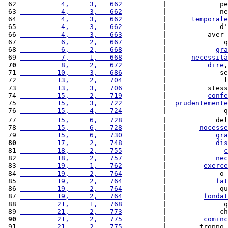
 62 
          4,     3,   662
          |             pe
 63 
          4,     3,   662
          |             ne
 64 
          4,     3,   662
          |      
temporale
 65 
          4,     3,   662
          |             d'
 66 
          4,     3,   663
          |          aver 
 67 
          6,     2,   667
          |              q
 68 
          6,     2,   668
          |            
gra
 69 
          7,     1,   668
          |      
necessità
 70
          8,     2,   672
          |          
dire
,
 71 
         10,     3,   686
          |             se
 72 
         13,     2,   704
          |              l
 73 
         13,     3,   706
          |          stess
 74 
         15,     2,   719
          |          
confe
 75 
         15,     3,   722
          |  
prudentemente
 76 
         15,     4,   724
          |              q
 77 
         15,     6,   728
          |            del
 78 
         15,     6,   728
          |        
nocesse
 79 
         15,     6,   730
          |            
gra
 80
         17,     2,   748
          |            
dis
 81 
         18,     2,   755
          |              
c
 82 
         18,     2,   757
          |            
nec
 83 
         19,     1,   762
          |         
exerce
 84 
         19,     2,   764
          |             o 
 85 
         19,     2,   764
          |            
fat
 86 
         19,     2,   764
          |             qu
 87 
         19,     2,   764
          |         
fondat
 88 
         21,     1,   768
          |              q
 89 
         21,     2,   773
          |             ch
 90
         21,     2,   775
          |         
cominc
 91 
         21,     2,   775
          |        troppo 