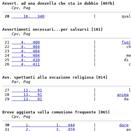
Avvert. ad una donzella che sta in dubbio [087b]
Cpv, Pag
 20
     16,   340
                     |           qual
Avvertimenti necessari...per salvarsi [101]
Cpv, Pag
 21 
    4,   400
                       |           
fuor
 22 
    4,   404
                       |             ch
 23 
    4,   404
                       |               
 24 
    4,   404
                       |             me
 25 
    4,   410
                       |            di 
 26 
    4,   411
                       |              c
Avv. spettanti alla vocazione religiosa [014]
Par, Pag
 27 
     11,   91
                      |              l
 28 
     13,   91
                      |         
anima
 
 29 
     13,   91
                      |            da 
Breve aggiunta sulla comunione frequente [065]
Cpv, Pag
 30
      1,           1,   444
        |          
dare
 
 31 
      2,           3,   459
        |             av