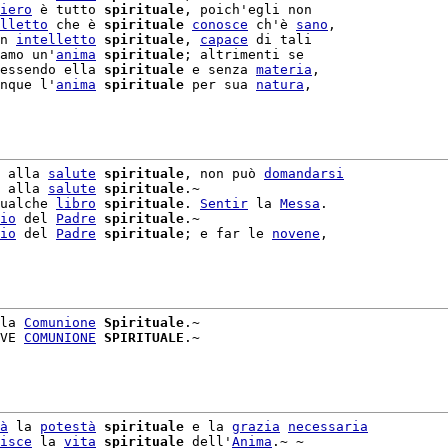
iero
 è tutto 
spirituale
, poich'egli non

lletto
 che è 
spirituale
conosce
 ch'è 
sano
,

n 
intelletto
spirituale
, 
capace
 di tali

amo un'
anima
spirituale
; altrimenti se

essendo ella 
spirituale
 e senza 
materia
,

nque l'
anima
spirituale
 per sua 
natura
,

 alla 
salute
spirituale
, non può 
domandarsi
 alla 
salute
spirituale
ualche 
libro
spirituale
. 
Sentir
 la 
Messa
.

io
 del 
Padre
spirituale
.~

io
 del 
Padre
spirituale
; e far le 
novene
,

la 
Comunione
Spirituale
.~

VE 
COMUNIONE
SPIRITUALE
.~

à
 la 
potestà
spirituale
 e la 
grazia
necessaria
isce
 la 
vita
spirituale
 dell'
Anima
.~ ~
