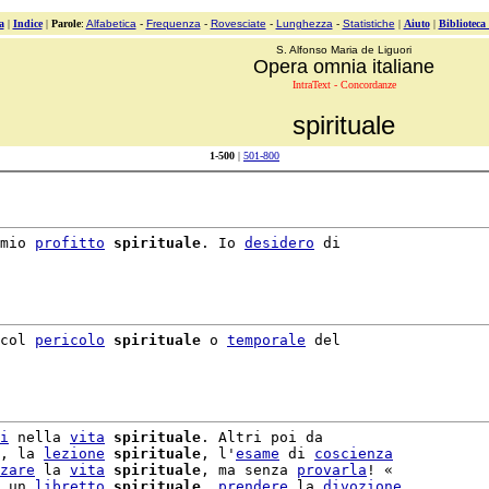
a
|
Indice
|
Parole
:
Alfabetica
-
Frequenza
-
Rovesciate
-
Lunghezza
-
Statistiche
|
Aiuto
|
Biblioteca
S. Alfonso Maria de Liguori
Opera omnia italiane
IntraText - Concordanze
spirituale
1-500
|
501-800
mio 
profitto
spirituale
. Io 
desidero
 di

col 
pericolo
spirituale
 o 
temporale
 del

i
 nella 
vita
spirituale
. Altri poi da

, la 
lezione
spirituale
, l'
esame
 di 
coscienza
zare
 la 
vita
spirituale
, ma senza 
provarla
! «

 un 
libretto
spirituale
, 
prendere
 la 
divozione