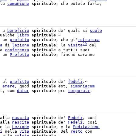
la 
comunione
spirituale
, che potete farla,

 a 
beneficio
spirituale
 de' quali si 
suole
ualche 
libro
spirituale
 un 
prefetto
spirituale
, che gl'
istruisca
29
a
 di 
lezione
spirituale
, la 
visita
 del

a 
conferenza
spirituale
 a tutt'i suoi

 un 
Prefetto
spirituale
, finché saranno

 al 
profitto
spirituale
 de' 
fedeli
.~

 
emere
, quod 
spirituale
 est, 
simoniacum
t, cum 
datur
spirituale
 pro 
temporali
,

alla 
nascita
spirituale
 de' 
Fedeli
, così

alla 
nascita
spirituale
 de' 
Fedeli
, così

e la 
Lezione
spirituale
, e la 
Meditazione
i
 nella 
vita
spirituale
. Del 
resto
 con

 alla 
salute
spirituale
.~
