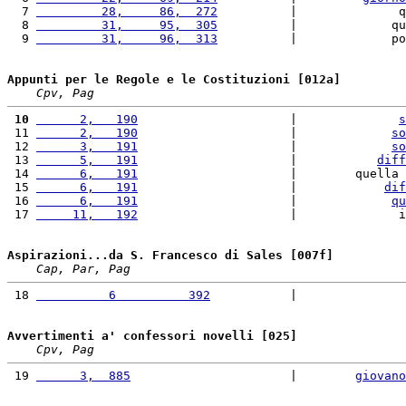
  7 
         28,     86,  272
          |              q
  8 
         31,     95,  305
          |             qu
  9 
         31,     96,  313
          |             po
Appunti per le Regole e le Costituzioni [012a]
Cpv, Pag
 10
      2,   190
                     |              
s
 11 
      2,   190
                     |             
so
 12 
      3,   191
                     |             
so
 13 
      5,   191
                     |           
diff
 14 
      6,   191
                     |        quella 
 15 
      6,   191
                     |            
dif
 16 
      6,   191
                     |             
qu
 17 
     11,   192
                     |              i
Aspirazioni...da S. Francesco di Sales [007f]
Cap, Par, Pag
 18 
          6          392
           |               
Avvertimenti a' confessori novelli [025]
Cpv, Pag
 19 
      3,  885
                      |        
giovano