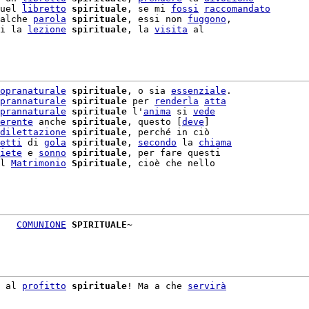
uel 
libretto
spirituale
, se mi 
fossi
raccomandato
alche 
parola
spirituale
, essi non 
fuggono
,

i la 
lezione
spirituale
, la 
visita
 al

opranaturale
spirituale
, o sia 
essenziale
.

prannaturale
spirituale
 per 
renderla
atta
prannaturale
spirituale
 l'
anima
 si 
vede
erente
 anche 
spirituale
, questo [
deve
]

dilettazione
spirituale
, perché in ciò

etti
 di 
gola
spirituale
, 
secondo
 la 
chiama
iete
 e 
sonno
spirituale
, per fare questi

l 
Matrimonio
Spirituale
, cioè che nello

   
COMUNIONE
SPIRITUALE
~

 al 
profitto
spirituale
! Ma a che 
servirà