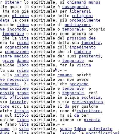
r 
ottener
 lo 
spirituale
, si 
chiamano
munus
lle quali lo 
spirituale
 è 
susseguente
 (ma non già 
spirituale
) per 
liberarsi
ogni 
officio
spirituale
 nelle 
religioni
data
 la cosa 
spirituale
, più 
probabilmente
ualche 
libro
spirituale
 di 
meditazioni
,

ve
incomodo
, 
spirituale
 o 
temporale
, proprio

temporale
 o 
spirituale
 che la 
vita
spirituale
 del 
prossimo
dee
nza la 
ruina
spirituale
 della sua 
famiglia
,

a 
cognazione
spirituale
 coll'
impedimento
a 
cognazione
spirituale
 che il 
padrino
ssore
medico
spirituale
 de' suoi 
penitenti
,

grave
danno
spirituale
 o 
temporale
: ma

ualche 
libro
spirituale
, far la 
visita
6
la sua 
ruina
spirituale
.~ ~

 alla 
salute
spirituale
comune
, poiché

ve
necessità
spirituale
cendenti
. 2. 
Spirituale
, che 
proviene
omunicazione
spirituale
 e 
temporale
: e

essità
grave
spirituale
 o 
temporale
, così

ndi
officium
spirituale
 in aliqua 
ecclesia
,

sia 
laicale
, 
spirituale
 o sia 
ecclesiastica
,

tore
 ecc. La 
spirituale
 si 
dà
 per qualche

alche 
titolo
spirituale
, come d'
istruttore
,

a
 sul 
titolo
spirituale
, ma si 
dà
 per

ualche 
libro
spirituale
, almeno in 
piccola
e fanno 
vita
spirituale
iano
 la 
vita
spirituale
, 
suole
Iddio
allettarle
dura
 la 
vita
spirituale
, 
lascino
 le 
mortificazioni
,
