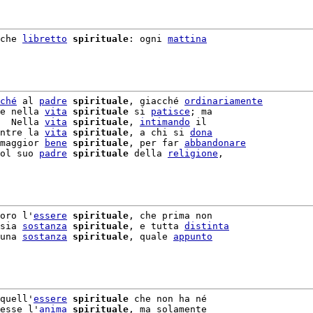
che 
libretto
spirituale
: ogni 
mattina
ché
 al 
padre
spirituale
, giacché 
ordinariamente
e nella 
vita
spirituale
 si 
patisce
; ma

  Nella 
vita
spirituale
, 
intimando
 il

ntre la 
vita
spirituale
, a chi si 
dona
maggior 
bene
spirituale
, per far 
abbandonare
ol suo 
padre
spirituale
 della 
religione
,

oro l'
essere
spirituale
, che prima non

sia 
sostanza
spirituale
, e tutta 
distinta
una 
sostanza
spirituale
, quale 
appunto
quell'
essere
spirituale
 che non ha né

esse l'
anima
spirituale
, ma solamente
