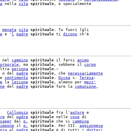
a
 nella 
vita
spirituale
, e specialmente

 
menata
vita
spirituale
. Tu fuori (gli

e
 e '
l
padre
spirituale
 ti 
dicono
 ch'è

 nel 
cammino
spirituale
 il farsi 
animo
orporale
, ma 
spirituale
, sebbene il 
corpo
ltra 
persona
spirituale
.~

 o del 
padre
spirituale
, che 
necessariamente
e 
sentimento
spirituale
. 
Dicea
 s. 
Teresa
e
 la 
lezione
spirituale
, almeno per 
mezz'
ne
 del 
padre
spirituale
 fare la 
comunione
,

   
Colloquio
spirituale
 fra l'
autore
 e

re
 del 
padre
spirituale
 nelle 
cose
 di

saper
 dal 
p.
spirituale
 che si 
cammina
impone
 il 
p.
spirituale
. Per III. 
aggiungeva
nza
 al 
padre
spirituale
 è di tutti i 
dottori