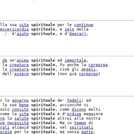
lla sua 
vita
spirituale
 per le 
continue
misericordia
spirituale
, e 
zelo
 della

 ./. 
d'
aiuto
spirituale
, e d'
Operarj
,

 
dà
 un'
anima
spirituale
 ed 
immortale
,

 la 
creatura
spirituale
, fu anche la 
corporea
.

 la 
creatura
spirituale
, cioè gli 
angeli
,

 dell'
essere
spirituale
 (non già 
corporeo
)

r lo 
governo
spirituale
 de' 
fedeli
; ed

 lo suo 
bene
spirituale
, acciocché si

solo 
convito
spirituale
, come 
dicono
 molti

come la 
vita
spirituale
 è d'
ordine
 maggiore

re
 la 
salute
spirituale
 altrui alla nostra

ve
necessità
spirituale
. Ma in 
tempo
rali
 aliquid 
spirituale
, vel 
spirituali
orale
 per lo 
spirituale
, ma senza 
patto
.
