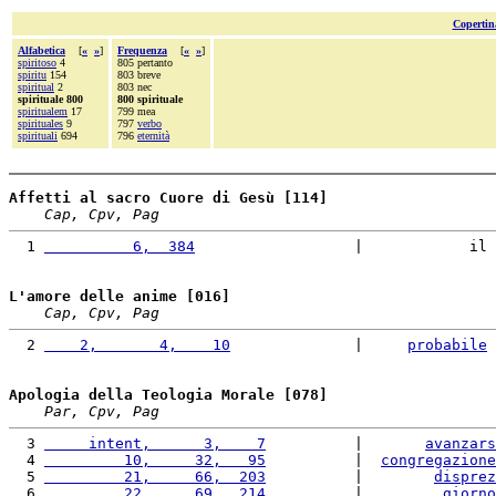
Copertin
Alfabetica
[
«
»
]
Frequenza
[
«
»
]
spiritoso
4
805 pertanto
spiritu
154
803 breve
spiritual
2
803 nec
spirituale 800
800 spirituale
spiritualem
17
799 mea
spirituales
9
797
verbo
spirituali
694
796
eternità
Affetti al sacro Cuore di Gesù [114]
Cap, Cpv, Pag
  1 
          6,  384
                  |            il 
L'amore delle anime [016]
Cap, Cpv, Pag
  2 
    2,       4,    10
              |     
probabile
 
Apologia della Teologia Morale [078]
Par, Cpv, Pag
  3 
     intent,      3,    7
          |       
avanzars
  4 
         10,     32,   95
          |  
congregazione
  5 
         21,     66,  203
          |        
disprez
  6 
         22,     69,  214
          |         
giorno