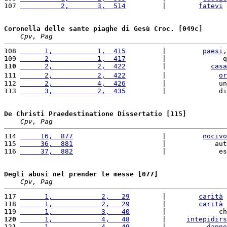
107 
          2,       3,  514
         |        
fatevi
 
Coronella delle sante piaghe di Gesù Croc. [049c]
Cpv, Pag
108 
      1,           1,  415
         |         
paesi
,
109 
      2,           1,  417
         |              q
110
      2,           2,  422
         |           
casa
111 
      2,           2,  422
         |             
or
112 
      2,           4,  426
         |             un
113 
      3,           2,  435
         |             di
De Christi Praedestinatione Dissertatio [115]
Cpv, Pag
114 
     16,  877
                      |         
nocivo
115 
     36,  881
                      |            aut
116 
     37,  882
                      |             es
Degli abusi nel prender le messe [077]
Cpv, Pag
117 
      1,            2,   29
        |        
carità
 
118 
      1,            2,   29
        |        
carità
 
119 
      1,            3,   40
        |             ch
120
      1,            4,   48
        |     
intepidirs
121 
      1,            4,   49
        |          
danno