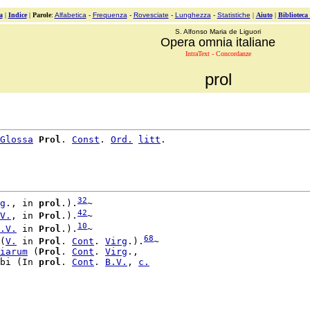
a
|
Indice
|
Parole
:
Alfabetica
-
Frequenza
-
Rovesciate
-
Lunghezza
-
Statistiche
|
Aiuto
|
Biblioteca
S. Alfonso Maria de Liguori
Opera omnia italiane
IntraText - Concordanze
prol
Glossa
Prol
. 
Const
. 
Ord.
litt
.

32
g
., in 
prol
.).
~

42
V.
, in 
Prol
.).
~

10
.
V.
 in 
Prol
.).
~

68
(
V.
 in 
Prol
. 
Cont
. 
Virg
.).
~

iarum
 (
Prol
. 
Cont
. 
Virg
.,

bi (In 
prol
. 
Cont
. 
B.
V.
, 
c.