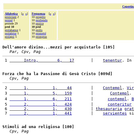
Copertin
Alfabetica
[
«
»
]
Frequenza
[
«
»
]
proiiciunt
2
10
progetto
proind
1
10
proibendo
proinde 29
10
proiice
prol 10
10 prol
prolabamur
1
10
prolis
prolabitur
1
10
prometté
prolapsi
5
10
promptus
Dell'amore divino...mezzi per acquistarlo [105]
Par, Cpv, Pag
 1 
      Intro,        6,   17
       |    
tenentur
. In 
Forza che ha la Passione di Gesù Cristo [089d]
Cpv, Pag
 2 
      1,          1,    44
        |    
Contempl
. 
Vir
 3 
      1,          5,   159
        |       
Contempl
. 
 4 
      1,          6,   211
        |      
contempl
. 
B
 5 
      2,          1,   424
        |      
conteritur
 
 6 
      2,          1,   430
        | 
thesauraria
grat
 7 
      2,          1,   441
        |    
servientes
 si
Stimoli ad una religiosa [100]
Cpv, Pag