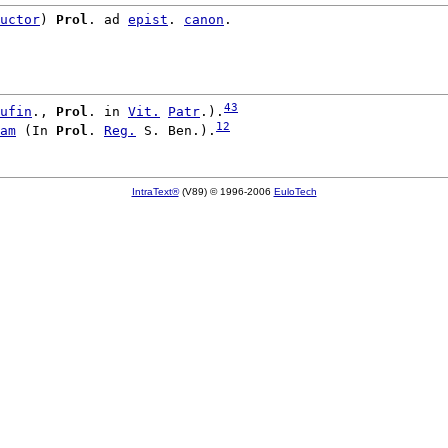
uctor
) 
Prol
. ad 
epist
. 
canon
.

43
ufin
., 
Prol
. in 
Vit.
Patr
.).
12
am
 (In 
Prol
. 
Reg.
 S. Ben.).
IntraText®
(V89) © 1996-2006
EuloTech