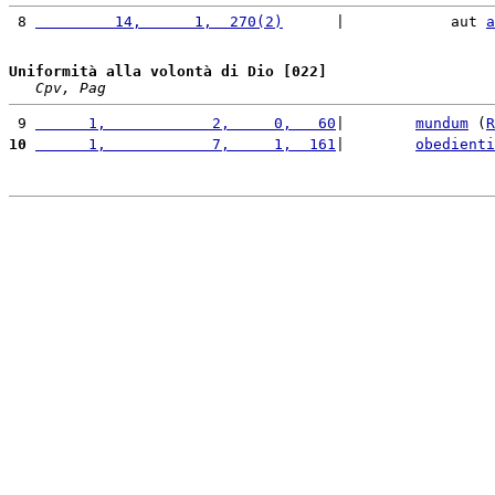
 8 
         14,      1,  270(2)
      |            aut 
a
Uniformità alla volontà di Dio [022]
Cpv, Pag
 9 
      1,            2,     0,   60
|        
mundum
 (
R
10
      1,            7,     1,  161
|        
obedienti