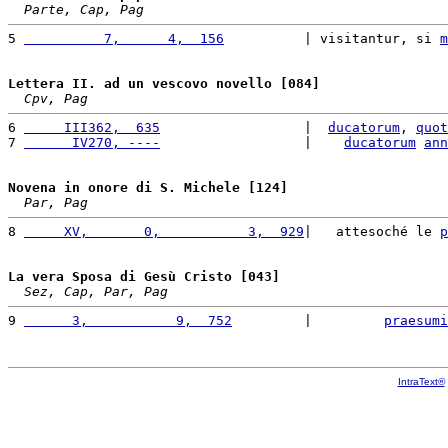
Parte, Cap, Pag
5 
          7,      4,  156
          | visitantur, si 
m
Lettera II. ad un vescovo novello [084]
Cpv, Pag
6 
     III362,  635
                  |  
ducatorum
, 
quot
7 
      IV270, ----
                  |    
ducatorum
ann
Novena in onore di S. Michele [124]
Par, Pag
8 
     XV,       0,           3,  929
|   attesoché le 
p
La vera Sposa di Gesù Cristo [043]
Sez, Cap, Par, Pag
9 
      3,           9,  752
         |         
praesumi
IntraText®