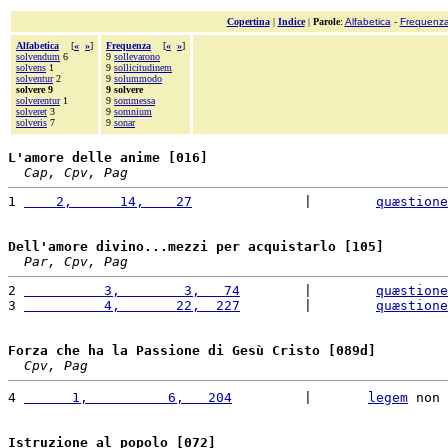
Copertina
|
Indice
|
Parole
:
Alfabetica
-
Frequenz
Alfabetica
[
«
»
]
Frequenza
[
«
»
]
solvendum
6
9
sollevarono
solvens
1
9
sollicitudinem
solventur
2
9
solummodo
solvere 9
9 solvere
solverentur
1
9
sommessa
solveret
3
9
somnium
solveris
7
9
sonar
L'amore delle anime [016]
Cap, Cpv, Pag
1 
    2,      14,    27
              |        
quæstione
Dell'amore divino...mezzi per acquistarlo [105]
Par, Cpv, Pag
2 
          3,        3,   74
        |        
quæstione
3 
          4,       22,  227
        |        
quæstione
Forza che ha la Passione di Gesù Cristo [089d]
Cpv, Pag
4 
      1,          6,   204
         |       
legem
 non 
Istruzione al popolo [072]