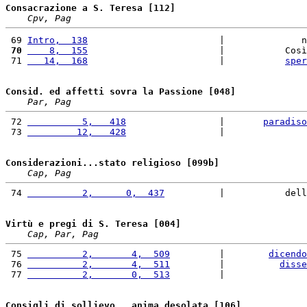
Consacrazione a S. Teresa [112]
Cpv, Pag
 69 
Intro,  138
                        |              n
 70
    8,  155
                        |           Così
 71 
   14,  168
                        |           
sper
Consid. ed affetti sovra la Passione [048]
Par, Pag
 72 
          5,   418
                 |       
paradiso
 73 
         12,   428
                 |               
Considerazioni...stato religioso [099b]
Cap, Pag
 74 
          2,      0,  437
          |           dell
Virtù e pregi di S. Teresa [004]
Cap, Par, Pag
 75 
          2,       4,  509
         |        
dicendo
 76 
          2,       4,  511
         |          
disse
 77 
          2,       0,  513
         |               
Consigli di sollievo...anima desolata [106]