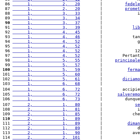
 86 
      1,            2,   20
        |         
fedele
 87 
      1,            2,   20
        |         
promet
 88 
      1,            3,   33
        |              i
 89 
      1,            3,   34
        |               
 90
      1,            3,   37
        |               
 91 
      1,            3,   39
        |            
lib
 92 
      1,            4,   45
        |               
 93 
      1,            4,   46
        |            tan
 94 
      1,            4,   52
        |              g
 95 
      1,            4,   52
        |               
 96 
      1,            4,   52
        |             12
 97 
      1,            4,   52
        |        Pertant
 98 
      1,            5,   55
        |     
principale
 99 
      1,            5,   57
        |               
100
      1,            5,   59
        |          
ferma
101 
      1,            5,   60
        |               
102 
      1,            5,   61
        |        
diciamo
103 
      1,            6,   68
        |               
104 
      1,            6,   72
        |        accipie
105 
      1,            6,   72
        |      
salveremo
106 
      1,            6,   73
        |         dunque
107 
      2,            1,   80
        |             
se
108 
      2,            1,   81
        |              i
109 
      2,            1,   85
        |            che
110
      2,            1,   89
        |               
111 
      2,            1,   89
        |          
diman
112 
      2,            1,   89
        |              d
113 
      2,            1,   90
        |            ave
114 
      2,            2,  101
        |               