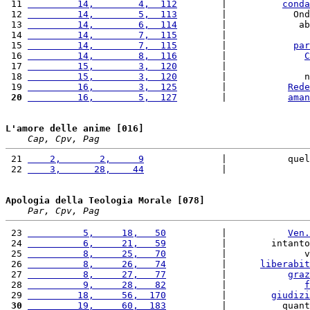
 11 
         14,        4,  112
        |          
conda
 12 
         14,        5,  113
        |            Ond
 13 
         14,        6,  114
        |             ab
 14 
         14,        7,  115
        |               
 15 
         14,        7,  115
        |            
par
 16 
         14,        8,  116
        |              
C
 17 
         15,        3,  120
        |               
 18 
         15,        3,  120
        |              n
 19 
         16,        3,  125
        |           
Rede
 20
         16,        5,  127
        |           
aman
L'amore delle anime [016]
Cap, Cpv, Pag
 21 
    2,       2,     9
              |           que
 22 
    3,      28,    44
              |               
Apologia della Teologia Morale [078]
Par, Cpv, Pag
 23 
          5,     18,   50
          |           
Ven.
 24 
          6,     21,   59
          |        intanto
 25 
          8,     25,   70
          |              v
 26 
          8,     26,   74
          |      
liberabit
 27 
          8,     27,   77
          |           
graz
 28 
          9,     28,   82
          |              
f
 29 
         18,     56,  170
          |        
giudizi
 30
         19,     60,  183
          |          quant