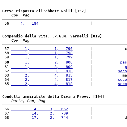
Breve risposta all'abbate Rolli [107]
Cpv, Pag
 56 
    4,   184
                       |               
Compendio della vita...P.G.M. Sarnelli [019]
Cpv, Pag
 57 
      1,           1,   790
        |              c
 58 
      1,           1,   798
        |               
 59 
      1,           1,   799
        |               
 60
      1,           2,   806
        |            
pas
 61 
      1,           3,   809
        |              
p
 62 
      1,           3,   810
        |           
seco
 63 
      2,           4,   815
        |             ma
 64 
      2,           4,   817
        |           
seco
 65 
      2,           4,   818
        |           
seco
Condotta ammirabile della Divina Provv. [104]
Parte, Cap, Pag
 66 
          4,     3,   662
          |               
 67 
         14,     2,   709
          |               
 68 
         17,     2,   744
          |              d