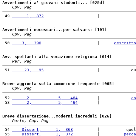
Avvertimenti a' giovani studenti... [028d]
Cpv, Pag
 49 
      1,  872
                      |               
Avvertimenti necessari...per salvarsi [101]
Cpv, Pag
 50
    3,   396
                       |      
descritto
Avv. spettanti alla vocazione religiosa [014]
Par, Pag
 51 
     23,   95
                      |             qu
Breve aggiunta sulla comunione frequente [065]
Cpv, Pag
 52 
      2,           5,   464
        |             
co
 53 
      2,           5,   464
        |               
Breve dissertazione...moderni increduli [026]
Parte, Cap, Pag
 54 
    Dissert,      1,  368
          |           quel
 55 
    Dissert,      1,  372
          |          
pecca