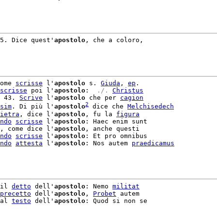
5. Dice quest'
apostolo
, che a coloro,

ome 
scrisse
 l'
apostolo
 s. 
Giuda
, 
ep
.

scrisse
 poi l'
apostolo
: 
 ./. 
Christus
 43. 
Scrive
 l'
apostolo
 che per 
cagion
2
sim
. Di più l'
apostolo
 dice che 
Melchisedech
ietra
, dice l'
apostolo
, fu la 
figura
ndo
scrisse
 l'
apostolo
: Haec enim sunt

, come dice l'
apostolo
, anche questi

ndo
scrisse
 l'
apostolo
: Et pro omnibus

ndo
attesta
 l'
apostolo
: Nos autem 
praedicamus
il 
detto
 dell'
apostolo
: Nemo 
militat
precetto
 dell'
apostolo
, 
Probet
 autem

al 
testo
 dell'
apostolo
: Quod si non se
