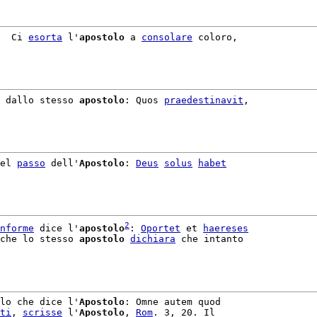
  Ci 
esorta
 l'
apostolo
 a 
consolare
 coloro,

 dallo stesso 
apostolo
: Quos 
praedestinavit
,

el 
passo
 dell'
Apostolo
: 
Deus
solus
habet
2
nforme
 dice l'
apostolo
: 
Oportet
 et 
haereses
che lo stesso 
apostolo
dichiara
 che intanto

lo che dice l'
Apostolo
: Omne autem quod

ti
, 
scrisse
 l'
Apostolo
, 
Rom
. 3, 20. Il
