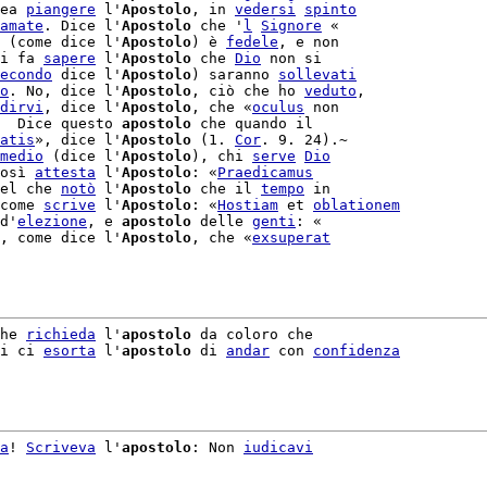
ea 
piangere
 l'
Apostolo
, in 
vedersi
spinto
amate
. Dice l'
Apostolo
 che '
l
Signore
 «

 (come dice l'
Apostolo
) è 
fedele
, e non

i fa 
sapere
 l'
Apostolo
 che 
Dio
 non si

econdo
 dice l'
Apostolo
) saranno 
sollevati
o
. No, dice l'
Apostolo
, ciò che ho 
veduto
,

dirvi
, dice l'
Apostolo
, che «
oculus
 non

  Dice questo 
apostolo
 che quando il

atis
», dice l'
Apostolo
 (1. 
Cor
medio
 (dice l'
Apostolo
), chi 
serve
Dio
osì 
attesta
 l'
Apostolo
: «
Praedicamus
el che 
notò
 l'
Apostolo
 che il 
tempo
 in

come 
scrive
 l'
Apostolo
: «
Hostiam
 et 
oblationem
d'
elezione
, e 
apostolo
 delle 
genti
: «

, come dice l'
Apostolo
, che «
exsuperat
he 
richieda
 l'
apostolo
 da coloro che

i ci 
esorta
 l'
apostolo
 di 
andar
 con 
confidenza
a
! 
Scriveva
 l'
apostolo
: Non 
iudicavi