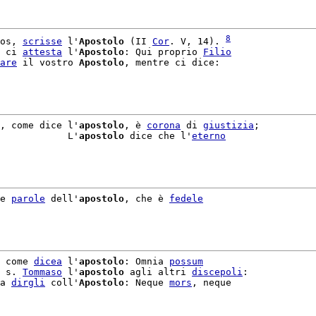
8
os, 
scrisse
 l'
Apostolo
 (II 
Cor
. V, 14). 
 ci 
attesta
 l'
Apostolo
: Qui proprio 
Filio
are
 il vostro 
Apostolo
, mentre ci dice:

, come dice l'
apostolo
, è 
corona
 di 
giustizia
;

            L'
apostolo
 dice che l'
eterno
e 
parole
 dell'
apostolo
, che è 
fedele
 come 
dicea
 l'
apostolo
: Omnia 
possum
 s. 
Tommaso
 l'
apostolo
 agli altri 
discepoli
:

a 
dirgli
 coll'
Apostolo
: Neque 
mors
, neque
