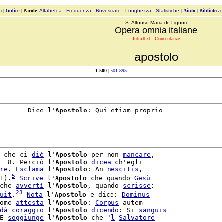
a
|
Indice
|
Parole
:
Alfabetica
-
Frequenza
-
Rovesciate
-
Lunghezza
-
Statistiche
|
Aiuto
|
Biblioteca
S. Alfonso Maria de Liguori
Opera omnia italiane
IntraText - Concordanze
apostolo
1-500
|
501-895
       Dice l'
Apostolo
: Qui etiam proprio

 che ci 
diè
 l'
Apostolo
 per non 
mancare
,

  8. Perciò l'
Apostolo
dicea
 ch'egli

re
. 
Esclama
 l'
Apostolo
: An 
nescitis
,

5
1).
Scrive
 l'
Apostolo
 che quando 
Gesù
che 
avvertì
 l'
Apostolo
, quando 
scrisse
:

23
uit
.
Nota
 l'
Apostolo
 e dice: 
Dominus
ome 
attesta
 l'
Apostolo
: 
Corpus
 autem

dà
coraggio
 l'
Apostolo
dicendo
: Si 
sanguis
E 
soggiunge
 l'
Apostolo
 che '
l
Salvatore