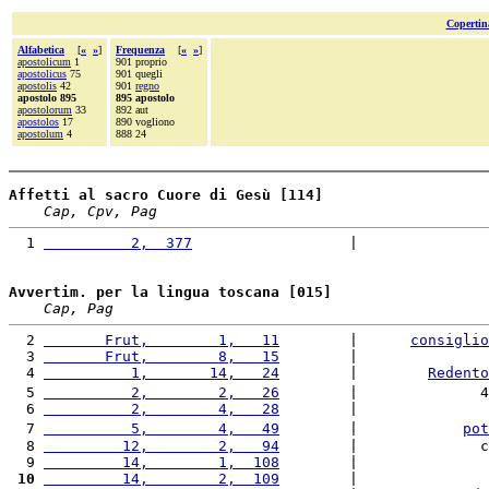
Copertin
Alfabetica
[
«
»
]
Frequenza
[
«
»
]
apostolicum
1
901 proprio
apostolicus
75
901 quegli
apostolis
42
901
regno
apostolo 895
895 apostolo
apostolorum
33
892 aut
apostolos
17
890 vogliono
apostolum
4
888 24
Affetti al sacro Cuore di Gesù [114]
Cap, Cpv, Pag
  1 
          2,  377
                  |               
Avvertim. per la lingua toscana [015]
Cap, Pag
  2 
       Frut,        1,   11
        |      
consiglio
  3 
       Frut,        8,   15
        |               
  4 
          1,       14,   24
        |        
Redento
  5 
          2,        2,   26
        |              4
  6 
          2,        4,   28
        |               
  7 
          5,        4,   49
        |            
pot
  8 
         12,        2,   94
        |              c
  9 
         14,        1,  108
        |               
 10
         14,        2,  109
        |               