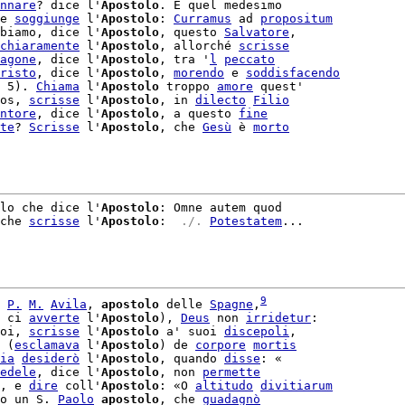
nnare
? dice l'
Apostolo
. È quel medesimo

e 
soggiunge
 l'
Apostolo
: 
Curramus
 ad 
propositum
biamo, dice l'
Apostolo
, questo 
Salvatore
,

chiaramente
 l'
Apostolo
, allorché 
scrisse
agone
, dice l'
Apostolo
, tra '
l
peccato
risto
, dice l'
Apostolo
, 
morendo
 e 
soddisfacendo
 5). 
Chiama
 l'
Apostolo
 troppo 
amore
 quest'

os, 
scrisse
 l'
Apostolo
, in 
dilecto
Filio
ntore
, dice l'
Apostolo
, a questo 
fine
te
? 
Scrisse
 l'
Apostolo
, che 
Gesù
 è 
morto
llo che dice l'
Apostolo
: Omne autem quod

che 
scrisse
 l'
Apostolo
: 
 ./. 
Potestatem
...

9
P.
M.
Avila
, 
apostolo
 delle 
Spagne
,
 ci 
avverte
 l'
Apostolo
), 
Deus
 non 
irridetur
:

oi, 
scrisse
 l'
Apostolo
 a' suoi 
discepoli
,

 (
esclamava
 l'
Apostolo
) de 
corpore
mortis
ia
desiderò
 l'
Apostolo
, quando 
disse
: «

edele
, dice l'
Apostolo
, non 
permette
, e 
dire
 coll'
Apostolo
: «O 
altitudo
divitiarum
o un S. 
Paolo
apostolo
, che 
guadagnò