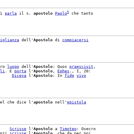
5
ì 
parla
 il s. 
apostolo
Paolo
 che tanto

iglianza
 dell'
Apostolo
 di 
compiacersi
ro 
luogo
 dell'
Apostolo
: Quos 
praescivit
,

li
. E 
porta
 l'
Apostolo
, 
Ephes
., I, 20:

     
Diceva
 l'
Apostolo
: In 
fide
vivo
el che dice l'
apostolo
 nell'
epistola
    
Scrisse
 l'
Apostolo
 a 
Timoteo
: Osecro

nzi 
scrisse
 l'
Apostolo
, che da per noi
