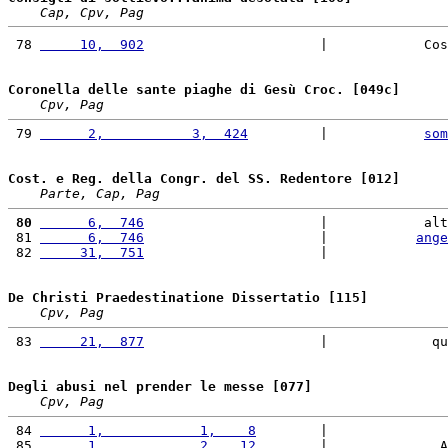
Cap, Cpv, Pag
 78 
     10,  902
                      |            Cos
Coronella delle sante piaghe di Gesù Croc. [049c]
Cpv, Pag
 79 
      2,           3,  424
         |            
som
Cost. e Reg. della Congr. del SS. Redentore [012]
Parte, Cap, Pag
 80
      6,  746
                      |            alt
 81 
      6,  746
                      |           
ange
 82 
     31,  751
                      |               
De Christi Praedestinatione Dissertatio [115]
Cpv, Pag
 83 
     21,  877
                      |             qu
Degli abusi nel prender le messe [077]
Cpv, Pag
 84 
      1,            1,    8
        |               
 85 
      1,            2,   12
        |              A