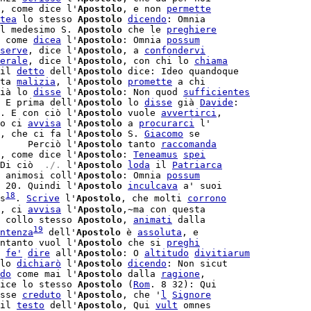
, come dice l'
Apostolo
, e non 
permette
tea
 lo stesso 
Apostolo
dicendo
: Omnia

l medesimo S. 
Apostolo
 che le 
preghiere
 come 
dicea
 l'
Apostolo
: Omnia 
possum
serve
, dice l'
Apostolo
, a 
confondervi
erale
, dice l'
Apostolo
, con chi lo 
chiama
il 
detto
 dell'
Apostolo
 dice: Ideo quandoque

ta 
malizia
, l'
Apostolo
promette
 a chi

ià lo 
disse
 l'
Apostolo
: Non quod 
sufficientes
 E prima dell'
Apostolo
 lo 
disse
 già 
Davide
:

. E con ciò l'
Apostolo
 vuole 
avvertirci
,

o ci 
avvisa
 l'
Apostolo
 a 
procurarci
 l'

, che ci fa l'
Apostolo
 S. 
Giacomo
 se

     Perciò l'
Apostolo
 tanto 
raccomanda
, come dice l'
Apostolo
: 
Teneamus
spei
Di ciò 
 ./. 
l'
Apostolo
loda
 il 
Patriarca
 animosi coll'
Apostolo
: Omnia 
possum
 20. Quindi l'
Apostolo
inculcava
 a' suoi

18
s
. 
Scrive
 l'
Apostolo
, che molti 
corrono
, ci 
avvisa
 l'
Apostolo
,~ma con questa

 collo stesso 
Apostolo
, 
animati
 dalla

19
ntenza
 dell'
Apostolo
 è 
assoluta
, e

ntanto vuol l'
Apostolo
 che si 
preghi
 
fe'
dire
 all'
Apostolo
: O 
altitudo
divitiarum
lo 
dichiarò
 l'
Apostolo
dicendo
: Non sicut

do
 come mai l'
Apostolo
 dalla 
ragione
,

ice lo stesso 
Apostolo
 (
Rom
. 8 32): Qui

sse 
creduto
 l'
Apostolo
, che '
l
Signore
il 
testo
 dell'
Apostolo
, Qui 
vult
 omnes
