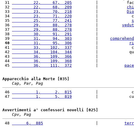
 31 
         22,     67,  205
          |            fac
 32 
         22,     68,  209
          |            
chi
 33 
         23,     70,  218
          |            
Dio
 34 
         23,     71,  220
          |              c
 35 
         25,     77,  241
          |              
s
 36 
         29,     88,  278
          |          
vedut
 37 
         29,     88,  278
          |               
 38 
         30,     91,  291
          |               
 39 
         31,     94,  303
          |     
comprehend
 40
         31,     95,  306
          |             
ri
 41 
         33,    102,  337
          |              c
 42 
         34,    104,  344
          |             qu
 43 
         36,    109,  366
          |               
 44 
         36,    109,  368
          |               
 45 
         36,    111,  372
          |           
pace
Apparecchio alla Morte [035]
Cap, Par, Pag
 46 
          1,      2,  815
          |              c
 47 
          1,      5,  819
          |             cu
Avvertimenti a' confessori novelli [025]
Cpv, Pag
 48 
      6,  885
                      |           
terr