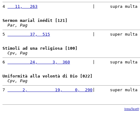
4 
   11,   263
                      |      supra multa 
Sermon marial inédit [121]
Par, Pag
5 
         37,  515
                 |      super multa 
Stimoli ad una religiosa [100]
Cpv, Pag
6 
         24,      3,  360
         |      supra multa 
Uniformità alla volontà di Dio [022]
Cpv, Pag
7 
      2,           19,     0,  290
|      super multa 
IntraText®