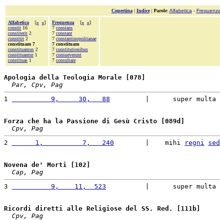
Copertina
|
Indice
|
Parole
:
Alfabetica
-
Frequenz
Alfabetica
[
«
»
]
Frequenza
[
«
»
]
constit
16
7
constans
constiterit
2
7
constant
constitit
2
7
constantinopolitanae
constituam 7
7 constituam
constituamus
2
7
constitutionibus
constituantur
1
7
consueverunt
constituas
1
7
consultare
Apologia della Teologia Morale [078]
Par, Cpv, Pag
1 
          9,     30,   88
         |      super multa 
Forza che ha la Passione di Gesù Cristo [089d]
Cpv, Pag
2 
      1,          7,   240
        |    mihi 
regni
sed
Novena de' Morti [102]
Cap, Pag
3 
          9,    11,  523
          |      super multa 
Ricordi diretti alle Religiose del SS. Red. [111b]
Cpv, Pag