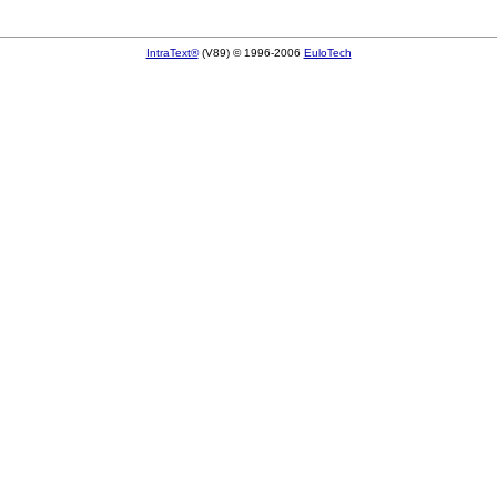
IntraText®
(V89) © 1996-2006
EuloTech