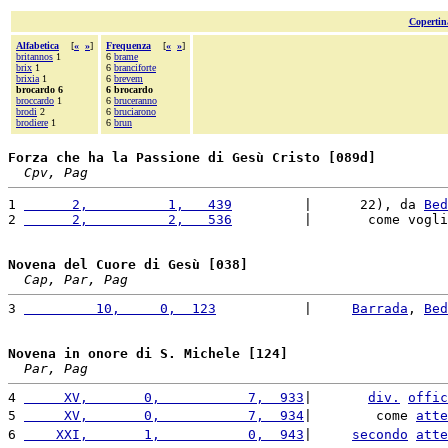
Copertin
Alfabetica
[
«
»
]
Frequenza
[
«
»
]
britannos
1
6
brame
brix
1
6
branciforte
brixia
1
6
brevem
brocardo 6
6 brocardo
broccardo
1
6
bruceranno
brodi
2
6
bruciarono
brodiere
1
6
brun
Forza che ha la Passione di Gesù Cristo [089d]
Cpv, Pag
1 
      2,          1,   439
         |      22), da 
Bed
2 
      2,          2,   536
         |       come vogli
Novena del Cuore di Gesù [038]
Cap, Par, Pag
3 
         10,     0,  123
           |     
Barrada
, 
Bed
Novena in onore di S. Michele [124]
Par, Pag
4 
     XV,       0,           7,  933
|       
div.
offic
5 
     XV,       0,           7,  934
|        come 
atte
6 
    XXI,       1,           0,  943
|     
secondo
atte