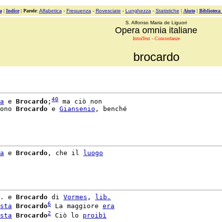
a
|
Indice
|
Parole
:
Alfabetica
-
Frequenza
-
Rovesciate
-
Lunghezza
-
Statistiche
|
Aiuto
|
Biblioteca
S. Alfonso Maria de Liguori
Opera omnia italiane
IntraText - Concordanze
brocardo
40
a
 e 
Brocardo
;
 ma ciò non

ono 
Brocardo
 e 
Giansenio
, benché

a
 e 
Brocardo
, che il 
luogo
. e 
Brocardo
 di 
Vormes
, 
lib.
6
sta
Brocardo
 La maggiore 
era
2
sta
Brocardo
 Ciò lo 
proibì