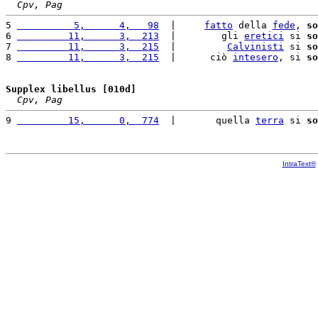
Cpv, Pag
5 
          5,      4,   98
  |     
fatto
 della 
fede
, 
so
6 
         11,      3,  213
  |        gli 
eretici
 si 
so
7 
         11,      3,  215
  |         
Calvinisti
 si 
so
8 
         11,      3,  215
  |      ciò 
intesero
, si 
so
Supplex libellus [010d]
Cpv, Pag
9 
         15,      0,  774
  |       quella 
terra
 si 
so
IntraText®