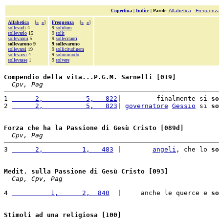
Copertina
|
Indice
|
Parole
:
Alfabetica
-
Frequenz
Alfabetica
[
«
»
]
Frequenza
[
«
»
]
sollevarli
4
9
solidum
sollevarlo
15
9
solit
sollevarmi
5
9
sollecitanti
sollevarono 9
9 sollevarono
sollevarsi
19
9
sollicitudinem
sollevarvi
4
9
solummodo
sollevasse
1
9
solvere
Compendio della vita...P.G.M. Sarnelli [019]
Cpv, Pag
1 
      2,           5,   822
|         finalmente si 
so
2 
      2,           5,   823
| 
governatore
Gessio
 si 
so
Forza che ha la Passione di Gesù Cristo [089d]
Cpv, Pag
3 
      2,          1,   483
 |        
angeli
, che lo 
so
Medit. sulla Passione di Gesù Cristo [093]
Cap, Cpv, Pag
4 
          1,      2,  840
  |     anche le querce e 
so
Stimoli ad una religiosa [100]