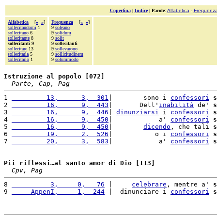
Copertina
|
Indice
|
Parole
:
Alfabetica
-
Frequenz
Alfabetica
[
«
»
]
Frequenza
[
«
»
]
sollecitandomi
1
9
soleano
sollecitano
6
9
solidum
sollecitante
8
9
solit
sollecitanti 9
9 sollecitanti
sollecitare
13
9
sollevarono
sollecitarla
5
9
sollicitudinem
sollecitarlo
1
9
solummodo
Istruzione al popolo [072]
Parte, Cap, Pag
1 
         13,      3,  301
|        sono i 
confessori
s
2 
         16,      9,  443
|       Dell'
inabilità
 de' 
s
3 
         16,      9,  446
| 
dinunziarsi
 i 
confessori
s
4 
         16,      9,  450
|            a' 
confessori
s
5 
         16,      9,  450
|        
dicendo
, che tali 
s
6 
         19,      2,  526
|           o i 
confessori
s
7 
         20,      3,  583
|            a' 
confessori
s
Pii riflessi…al santo amor di Dio [113]
Cpv, Pag
8 
          3,     0,   76
 |     
celebrare
, mentre a' 
s
9 
     AppenI,     1,  244
 |  dinunciare i 
confessori
s