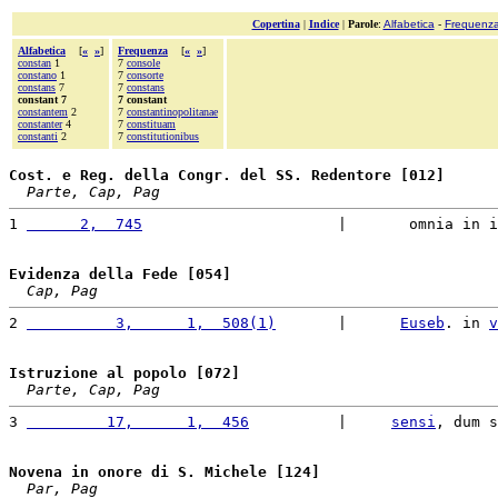
Copertina
|
Indice
|
Parole
:
Alfabetica
-
Frequenz
Alfabetica
[
«
»
]
Frequenza
[
«
»
]
constan
1
7
console
constano
1
7
consorte
constans
7
7
constans
constant 7
7 constant
constantem
2
7
constantinopolitanae
constanter
4
7
constituam
constanti
2
7
constitutionibus
Cost. e Reg. della Congr. del SS. Redentore [012]
Parte, Cap, Pag
1 
      2,  745
                      |       omnia in i
Evidenza della Fede [054]
Cap, Pag
2 
          3,      1,  508(1)
       |      
Euseb
. in 
v
Istruzione al popolo [072]
Parte, Cap, Pag
3 
         17,      1,  456
          |     
sensi
, dum s
Novena in onore di S. Michele [124]
Par, Pag