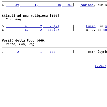
4 
     XV,       1,          10,  940
|   
ragione
, dum s
Stimoli ad una religiosa [100]
Cpv, Pag
5 
          4,      2,   26(7)
       |      
Euseb
. in 
v
6 
          6,      2,  113(2)
       |      a. 2. de 
co
Verità della Fede [069]
Parte, Cap, Pag
7 
      2,          1,   138
         |       est" (Symb
IntraText®