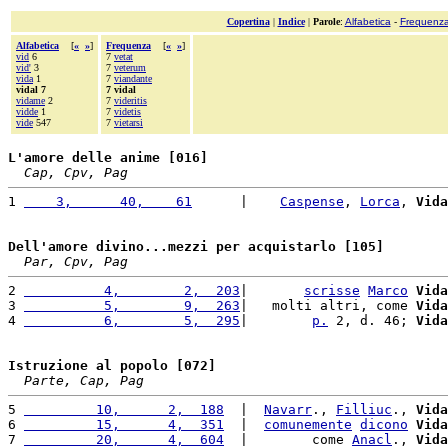
Copertina
|
Indice
|
Parole
:
Alfabetica
-
Frequenz
Alfabetica
[
«
»
]
Frequenza
[
«
»
]
vid
6
7
vetat
vid'
3
7
veterum
vida
1
7
viandante
vidal 7
7 vidal
vidame
2
7
videritis
vidde
1
7
videtis
vide
547
7
vietarsi
L'amore delle anime [016]
Cap, Cpv, Pag
1 
    3,      40,    61
      |    
Caspense
, 
Lorca
, 
Vida
Dell'amore divino...mezzi per acquistarlo [105]
Par, Cpv, Pag
2 
          4,        2,  203
|       
scrisse
Marco
Vida
3 
          5,        9,  263
|   molti altri, come 
Vida
4 
          6,        5,  295
|        
p.
 2, d. 46; 
Vida
Istruzione al popolo [072]
Parte, Cap, Pag
5 
         10,      2,  188
  |  
Navarr
., 
Filliuc
., 
Vida
6 
         15,      4,  351
  |  
comunemente
dicono
Vida
7 
         20,      4,  604
  |        come 
Anacl
., 
Vida