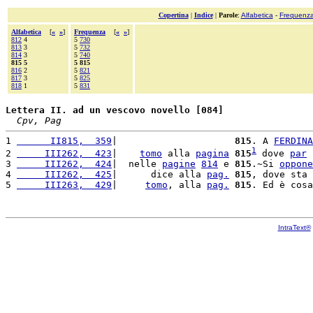
Copertina
|
Indice
|
Parole
:
Alfabetica
-
Frequenz
Alfabetica
[
«
»
]
Frequenza
[
«
»
]
812
4
5
730
813
3
5
732
814
3
5
740
815 5
5 815
816
2
5
821
817
3
5
825
818
1
5
831
Lettera II. ad un vescovo novello [084]
Cpv, Pag
1 
      II815,  359
|                     
815
. A 
FERDINA
1
2 
     III262,  423
|    
tomo
 alla 
pagina
815
 dove 
par
 
3 
     III262,  424
|  nelle 
pagine
814
 e 
815
.~Si 
oppone
4 
     III262,  425
|      dice alla 
pag.
815
, dove sta 
5 
     III263,  429
|     
tomo
, alla 
pag.
815
. Ed è cosa
IntraText®