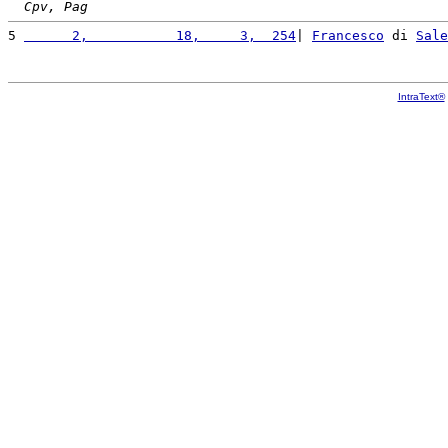
Cpv, Pag
5 
      2,           18,     3,  254
| 
Francesco
 di 
Sale
IntraText®