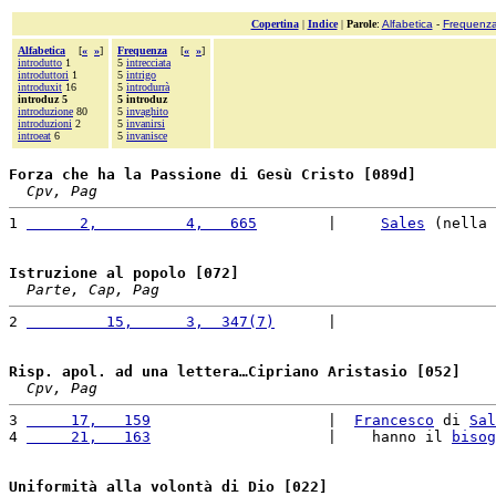
Copertina
|
Indice
|
Parole
:
Alfabetica
-
Frequenz
Alfabetica
[
«
»
]
Frequenza
[
«
»
]
introdutto
1
5
intrecciata
introduttori
1
5
intrigo
introduxit
16
5
introdurrà
introduz 5
5 introduz
introduzione
80
5
invaghito
introduzioni
2
5
invanirsi
introeat
6
5
invanisce
Forza che ha la Passione di Gesù Cristo [089d]
Cpv, Pag
1 
      2,          4,   665
        |     
Sales
 (nella 
Istruzione al popolo [072]
Parte, Cap, Pag
2 
         15,      3,  347(7)
      |                  
Risp. apol. ad una lettera…Cipriano Aristasio [052]
Cpv, Pag
3 
     17,   159
                    |  
Francesco
 di 
Sal
4 
     21,   163
                    |    hanno il 
bisog
Uniformità alla volontà di Dio [022]