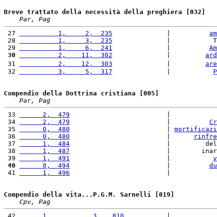
Breve trattato della necessità della preghiera [032]
Par, Pag
 27 
          1,     2,  235
              |          
am
 28 
          1,     3,  235
              |           T
 29 
          1,     6,  241
              |          
Am
 30
          2,    11,  302
              |         
ard
 31 
          2,    12,  303
              |         
are
 32 
          3,     5,  317
              |           
P
Compendio della Dottrina cristiana [005]
Par, Pag
 33 
      2,  479
                         |            
 34 
      2,  479
                         |          
Cr
 35 
      0,  480
                         | 
mortificazi
 36 
      0,  480
                         |      
rinfre
 37 
      1,  484
                         |         del
 38 
      1,  487
                         |        inar
 39 
      1,  491
                         |           
v
 40
      0,  494
                         |          
du
 41 
      1,  496
                         |            
Compendio della vita...P.G.M. Sarnelli [019]
Cpv, Pag
 42 
      1,           3,   810
           |            