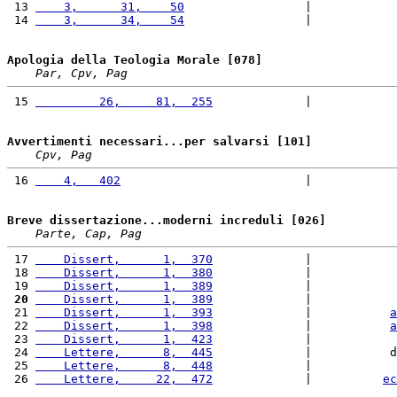
 13 
    3,      31,    50
                 |            
 14 
    3,      34,    54
                 |            
Apologia della Teologia Morale [078]
Par, Cpv, Pag
 15 
         26,     81,  255
             |            
Avvertimenti necessari...per salvarsi [101]
Cpv, Pag
 16 
    4,   402
                          |            
Breve dissertazione...moderni increduli [026]
Parte, Cap, Pag
 17 
    Dissert,      1,  370
             |            
 18 
    Dissert,      1,  380
             |            
 19 
    Dissert,      1,  389
             |            
 20
    Dissert,      1,  389
             |            
 21 
    Dissert,      1,  393
             |           
a
 22 
    Dissert,      1,  398
             |           
a
 23 
    Dissert,      1,  423
             |            
 24 
    Lettere,      8,  445
             |           d
 25 
    Lettere,      8,  448
             |            
 26 
    Lettere,     22,  472
             |          
ec