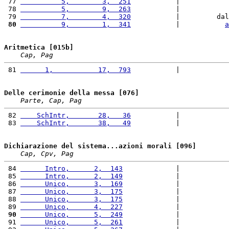
 77 
          5,        3,  251
           |            
 78 
          5,        9,  263
           |            
 79 
          7,        4,  320
           |         dal
 80
          9,        1,  341
           |           
a
Aritmetica [015b]
Cap, Pag
 81 
      1,           17,  793
           |            
Delle cerimonie della messa [076]
Parte, Cap, Pag
 82 
    SchIntr,       28,   36
           |            
 83 
    SchIntr,       38,   49
           |            
Dichiarazione del sistema...azioni morali [096]
Cap, Cpv, Pag
 84 
      Intro,      2,  143
             |            
 85 
      Intro,      2,  149
             |            
 86 
      Unico,      3,  169
             |            
 87 
      Unico,      3,  175
             |            
 88 
      Unico,      3,  175
             |            
 89 
      Unico,      4,  227
             |            
 90
      Unico,      5,  249
             |            
 91 
      Unico,      5,  261
             |            