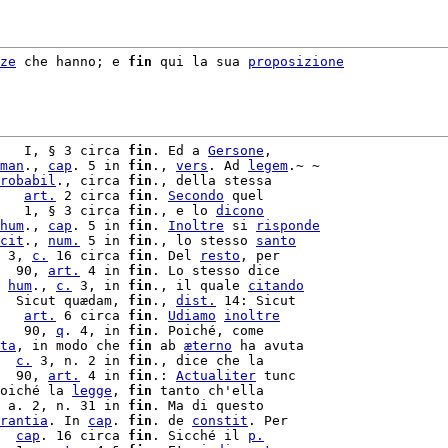
ze
 che hanno; e 
fin
 qui la sua 
proposizione
   I, § 3 circa 
fin
. Ed a 
Gersone
,

man
., 
cap
. 5 in 
fin
., 
vers
. Ad 
legem
.~ ~

robabil
., circa 
fin
   
art.
 2 circa 
fin
. 
Secondo
 quel

   1, § 3 circa 
fin
., e lo 
dicono
hum
., 
cap
. 5 in 
fin
. 
Inoltre
 si 
risponde
cit
., 
num.
 5 in 
fin
., lo stesso 
santo
 3, 
c.
 16 circa 
fin
. Del 
resto
, per

  90, 
art.
 4 in 
fin
. Lo stesso dice

 
hum
., 
c.
 3, in 
fin
., il quale 
citando
  Sicut quædam, 
fin
., 
dist.
 14: Sicut

   
art.
 6 circa 
fin
. 
Udiamo
inoltre
   90, 
q
. 4, in 
fin
ta
, in modo che 
fin
 ab 
æterno
 ha avuta

  
c.
 3, n. 2 in 
fin
., dice che la

  90, 
art.
 4 in 
fin
.: 
Actualiter
 tunc

oiché la 
legge
, 
fin
 tanto ch'ella

 a. 2, n. 31 in 
fin
. Ma di questo

rantia
. In 
cap
. 
fin
. de 
constit
. Per

  
cap
. 16 circa 
fin
. Sicché il 
p.