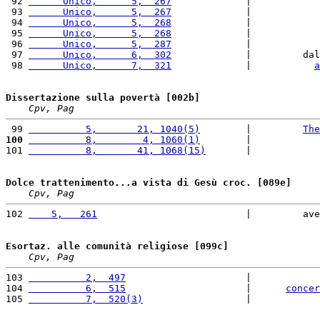
 92 
      Unico,      5,  267
             |            
 93 
      Unico,      5,  267
             |            
 94 
      Unico,      5,  268
             |            
 95 
      Unico,      5,  268
             |            
 96 
      Unico,      5,  287
             |            
 97 
      Unico,      6,  302
             |         dal
 98 
      Unico,      7,  321
             |           
a
Dissertazione sulla povertà [002b]
Cpv, Pag
 99 
          5,       21, 1040(5)
        |         
The
100
          8,        4, 1060(1)
        |            
101 
          8,       41, 1068(15)
       |            
Dolce trattenimento...a vista di Gesù croc. [089e]
Cpv, Pag
102 
    5,   261
                          |         ave
Esortaz. alle comunità religiose [099c]
Cpv, Pag
103 
          2,  497
                     |            
104 
          6,  515
                     |      
concer
105 
          7,  520(3)
                  |            