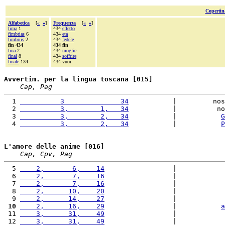
Copertin
Alfabetica
[
«
»
]
Frequenza
[
«
»
]
fima
1
434
effetto
fimbrias
6
434
età
fimbriis
2
434
fedele
fin 434
434 fin
fina
2
434
moglie
final
8
434
soffrire
finale
134
434 vuoi
Avvertim. per la lingua toscana [015]
Cap, Pag
  1 
          3              34
           |         nos
  2 
          3,        1,   34
           |          no
  3 
          3,        2,   34
           |           
G
  4 
          3,        2,   34
           |           
P
L'amore delle anime [016]
Cap, Cpv, Pag
  5 
    2,       6,    14
                 |            
  6 
    2,       7,    16
                 |            
  7 
    2,       7,    16
                 |            
  8 
    2,      10,    20
                 |            
  9 
    2,      14,    27
                 |            
 10
    2,      16,    29
                 |           
a
 11 
    3,      31,    49
                 |            
 12 
    3,      31,    49
                 |            