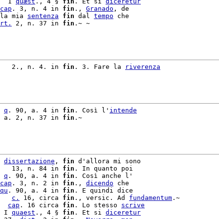
  1 
quæst
., 4 § 
fin
. Et si 
diceretur
cap
. 3, n. 4 in 
fin
., 
Granado
, de

la mia 
sentenza
fin
 dal 
tempo
rt.
 2, n. 37 in 
fin
.~ ~

   2., n. 4. in 
fin
. 3. Fare la 
riverenza
 
q
. 90, a. 4 in 
fin
. Così l'
intende
 a. 2, n. 37 in 
fin
.~

 
dissertazione
, 
fin
 d'allora mi sono

   13, n. 84 in 
fin
. In quanto poi

 
q
. 90, a. 4 in 
fin
. Così anche l'

cap
. 3, n. 2 in 
fin
., 
dicendo
 che

qu
. 90, a. 4 in 
fin
. E quindi dice

   
c.
 16, circa 
fin
., versic. Ad 
fundamentum
  
cap
. 16 circa 
fin
. Lo stesso 
scrive
 I 
quaest
., 4 § 
fin
. Et si 
diceretur