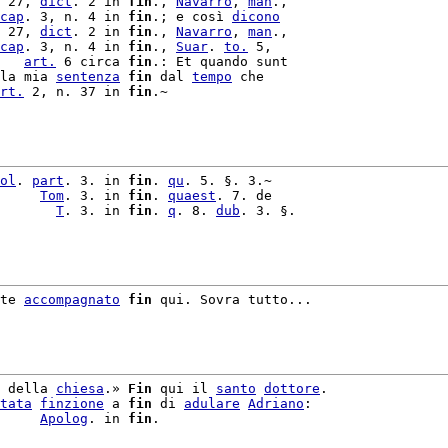
 27, 
dict
. 2 in 
fin
., 
Navarro
, 
man
.,

cap
. 3, n. 4 in 
fin
.; e così 
dicono
 27, 
dict
. 2 in 
fin
., 
Navarro
, 
man
.,

cap
. 3, n. 4 in 
fin
., 
Suar
. 
to.
 5,

   
art.
 6 circa 
fin
.: Et quando sunt

la mia 
sentenza
fin
 dal 
tempo
 che

rt.
 2, n. 37 in 
fin
.~

ol
. 
part
. 3. in 
fin
. 
qu
     
Tom
. 3. in 
fin
. 
quaest
. 7. de

       
T
. 3. in 
fin
. 
q
. 8. 
dub
. 3. §.

te 
accompagnato
fin
 qui. Sovra tutto...

 della 
chiesa
.» 
Fin
 qui il 
santo
dottore
.

tata
finzione
 a 
fin
 di 
adulare
Adriano
:

     
Apolog
. in 
fin
.
