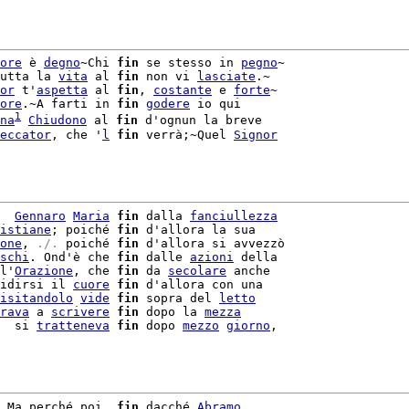
ore
 è 
degno
~Chi 
fin
 se stesso in 
pegno
~

utta la 
vita
 al 
fin
 non vi 
lasciate
.~

or
 t'
aspetta
 al 
fin
, 
costante
 e 
forte
ore
.~A farti in 
fin
godere
 io qui

1
na
Chiudono
 al 
fin
 d'ognun la breve

eccator
, che '
l
fin
 verrà;~Quel 
Signor
  
Gennaro
Maria
fin
 dalla 
fanciullezza
istiane
; poiché 
fin
 d'allora la sua

one
,
 ./. 
poiché 
fin
 d'allora si avvezzò

schi
. Ond'è che 
fin
 dalle 
azioni
 della

l'
Orazione
, che 
fin
 da 
secolare
 anche

idirsi il 
cuore
fin
 d'allora con una

isitandolo
vide
fin
 sopra del 
letto
rava
 a 
scrivere
fin
 dopo la 
mezza
  si 
tratteneva
fin
 dopo 
mezzo
giorno
,

 Ma perché poi, 
fin
 dacché 
Abramo