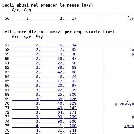
Degli abusi nel prender le messe [077]
Cpv, Pag
 56 
      1,            2,   17
           |         
for
Dell'amore divino...mezzi per acquistarlo [105]
Par, Cpv, Pag
 57 
          2,        6,   34
           |            
 58 
          2,        7,   35
           |          
hu
 59 
          2,        9,   36
           |           
p
 60
          2,       18,   47
           |            
 61 
          2,       22,   50
           |            
 62 
          2,       38,   63
           |            
 63 
          2,       42,   68
           |            
 64 
          3,        3,   74
           |            
 65 
          3,       17,   92
           |            
 66 
          3,       20,   97
           |            
 67 
          3,       22,   99
           |            
 68 
          3,       25,  109
           |            
 69 
          3,       38,  126
           |            
 70
          3,       40,  129
           |    
promulga
 71 
          3,       49,  142
           |            
 72 
          3,       64,  171
           |            
 73 
          3,       90,  199
           |           p
 74 
          3,       90,  200
           |            
 75 
          4,        1,  200
           |        
igno
 76 
          4,       31,  241
           |            