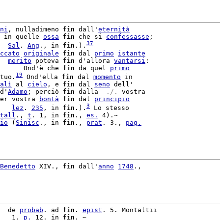
ni
, nulladimeno 
fin
 dall'
eternità
 in quelle 
ossa
fin
 che si 
confessasse
;

37
  
Sal
. 
Ang
., in 
fin
.).
ccato
originale
fin
 dal 
primo
istante
  
merito
 poteva 
fin
 d'allora 
vantarsi
:

      Ond'è che 
fin
 da quel 
primo
19
tuo.
 Ond'ella 
fin
 dal 
momento
 in

alì
 al 
cielo
, e 
fin
 dal 
seno
 dell'

d'
Adamo
; perciò 
fin
 dalla 
 ./. 
vostra

er vostra 
bontà
fin
 dal 
principio
3
   
lez
. 
235
, in 
fin
.).
 Lo stesso

tall
., 
t
. 1, in 
fin
., 
es.
 4).~

io
 (
Sinisc
., in 
fin
., 
prat
. 3., 
pag.
Benedetto
 XIV., 
fin
 dall'
anno
1748
.,

  de 
probab
. ad 
fin
. 
epist
. 5. Montaltii

   1. 
p.
 12. in 
fin
. ~
