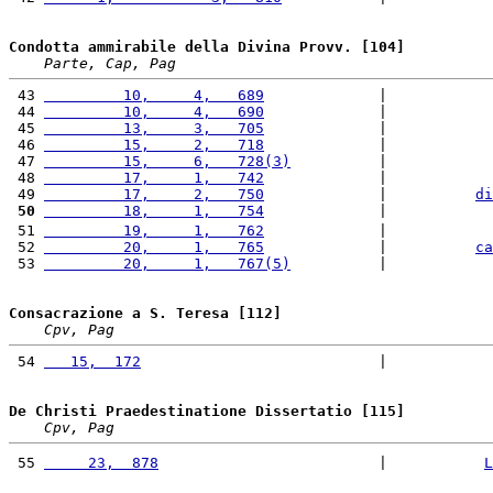
Condotta ammirabile della Divina Provv. [104]
Parte, Cap, Pag
 43 
         10,     4,   689
             |            
 44 
         10,     4,   690
             |            
 45 
         13,     3,   705
             |            
 46 
         15,     2,   718
             |            
 47 
         15,     6,   728(3)
          |            
 48 
         17,     1,   742
             |            
 49 
         17,     2,   750
             |          
di
 50
         18,     1,   754
             |            
 51 
         19,     1,   762
             |            
 52 
         20,     1,   765
             |          
ca
 53 
         20,     1,   767(5)
          |            
Consacrazione a S. Teresa [112]
Cpv, Pag
 54 
   15,  172
                           |            
De Christi Praedestinatione Dissertatio [115]
Cpv, Pag
 55 
     23,  878
                         |           
L