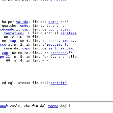
 ha per 
valida
, 
fin
 dal 
tempo
 ch'è

 qualche 
fondo
, 
fin
 tanto che non

secondo
 il 
cap
. 
fin
. de 
cogn
. 
spir
.

  
tentazioni
. E 
fin
 quanto al 
ripetere
 108. e 116. in 
fin
. ~ ~

 nel 
cap
. un §. 
fin
. de 
spons
. 
impub
.,

sse
 al n. 2. in 
fin
. L'
impedimento
  come dal 
capo
fin
. de 
sent.
excomm
.

11
 
cap
. De multa, 
fin
., de 
praebend
.
.~ ~

po
XX
. n. 5. in 
fin
. Per 2., che nelle

   69. a. 4. in 
fin
. ~ ~

 ed egli stesso 
fin
 dall'
eternità
6
upo
 vuole, che 
fin
 dal 
tempo
 degli
