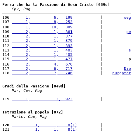
Forza che ha la Passione di Gesù Cristo [089d]
Cpv, Pag
106 
      1,          6,   199
            |         
seg
107 
      1,          8,   253
            |            
108 
      1,         10,   309
            |            
109 
      2,          1,   361
            |          
pe
110
      2,          1,   377
            |            
111 
      2,          1,   379
            |            
112 
      2,          1,   393
            |            
113 
      2,          1,   403
            |           
s
114 
      2,          1,   405
            |            
115 
      2,          1,   477
            |           p
116 
      2,          4,   670
            |            
117 
      2,          6,   717
            |         
Dio
118 
      2,          7,   746
            |    
purgator
Gradi della Passione [049d]
Par, Cpv, Pag
119 
      1,           3,  923
            |            
Istruzione al popolo [072]
Parte, Cap, Pag
120
          1,      1,    8(1)
          |            
121 
          1,      1,    8(1)
          |            