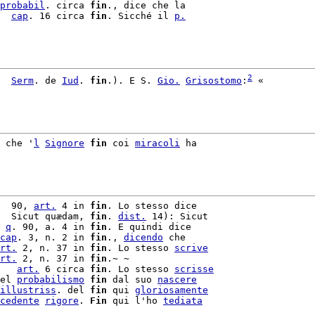
probabil
. circa 
fin
., dice che la

  
cap
. 16 circa 
fin
. Sicché il 
p.
2
  
Serm
. de 
Iud
. 
fin
.). E S. 
Gio.
Grisostomo
:
 «

 che '
l
Signore
fin
 coi 
miracoli
 ha

  90, 
art.
 4 in 
fin
. Lo stesso dice

  Sicut quædam, 
fin
. 
dist.
 14): Sicut

 
q
. 90, a. 4 in 
fin
cap
. 3, n. 2 in 
fin
., 
dicendo
 che

rt.
 2, n. 37 in 
fin
. Lo stesso 
scrive
rt.
 2, n. 37 in 
fin
.~ ~

   
art.
 6 circa 
fin
. Lo stesso 
scrisse
el 
probabilismo
fin
 dal suo 
nascere
illustriss
. del 
fin
 qui 
gloriosamente
cedente
rigore
. 
Fin
 qui l'ho 
tediata