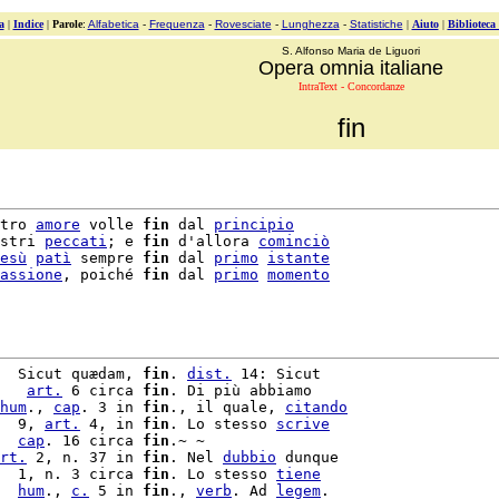
a
|
Indice
|
Parole
:
Alfabetica
-
Frequenza
-
Rovesciate
-
Lunghezza
-
Statistiche
|
Aiuto
|
Biblioteca
S. Alfonso Maria de Liguori
Opera omnia italiane
IntraText - Concordanze
fin
tro 
amore
 volle 
fin
 dal 
principio
stri 
peccati
; e 
fin
 d'allora 
cominciò
esù
patì
 sempre 
fin
 dal 
primo
istante
assione
, poiché 
fin
 dal 
primo
momento
  Sicut quædam, 
fin
. 
dist.
 14: Sicut

   
art.
 6 circa 
fin
. Di più abbiamo

hum
., 
cap
. 3 in 
fin
., il quale, 
citando
  9, 
art.
 4, in 
fin
. Lo stesso 
scrive
  
cap
. 16 circa 
fin
rt.
 2, n. 37 in 
fin
. Nel 
dubbio
 dunque

  1, n. 3 circa 
fin
. Lo stesso 
tiene
  
hum
., 
c.
 5 in 
fin
., 
verb
. Ad 
legem
.
