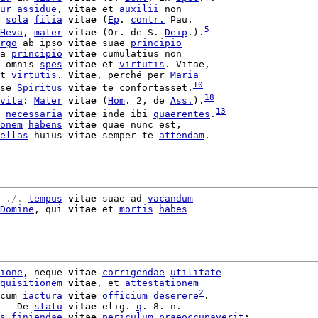
ur
assidue
, 
vitae
 et 
auxilii
 non

 
sola
filia
vitae
 (
Ep
. 
contr.
 Pau.

5
Heva
, 
mater
vitae
 (Or. de S. 
Deip
.).
rgo
 ab ipso 
vitae
 suae 
principio
a 
principio
vitae
 cumulatius non

 omnis 
spes
vitae
 et 
virtutis
. Vitae,

t 
virtutis
. 
Vitae
, perché per 
Maria
10
se 
Spiritus
vitae
 te confortasset.
18
vita
: 
Mater
vitae
 (
Hom
. 2, de 
Ass.
).
13
 
necessaria
vitae
 inde ibi 
quaerentes
.
onem
habens
vitae
 quae nunc est,

ellas
 huius 
vitae
 semper te 
attendam
.

 ./. 
tempus
vitae
 suae ad 
vacandum
Domine
, qui 
vitae
 et 
mortis
habes
ione
, neque 
vitae
corrigendae
utilitate
quisitionem
vitae
, et 
attestationem
2
cum 
iactura
vitae
officium
deserere
.

   De 
statu
vitae
 elig. 
q
. 8. n.

s
finiendae
vitae
periculum
praeoccupaverit
:
