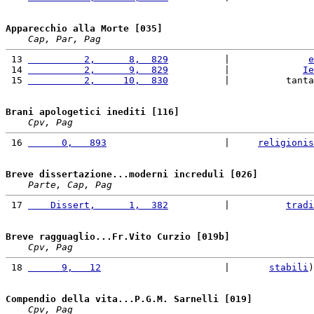
Apparecchio alla Morte [035]
Cap, Par, Pag
 13 
          2,      8,  829
          |              
e
 14 
          2,      9,  829
          |             
Ie
 15 
          2,     10,  830
          |          tanta
Brani apologetici inediti [116]
Cpv, Pag
 16 
      0,   893
                     |     
religionis
Breve dissertazione...moderni increduli [026]
Parte, Cap, Pag
 17 
    Dissert,      1,  382
          |          
tradi
Breve ragguaglio...Fr.Vito Curzio [019b]
Cpv, Pag
 18 
      9,   12
                      |       
stabili
)
Compendio della vita...P.G.M. Sarnelli [019]
Cpv, Pag