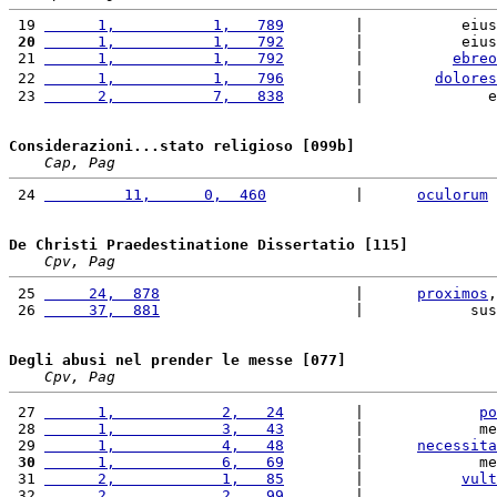
 19 
      1,           1,   789
        |           eius
 20
      1,           1,   792
        |           eius
 21 
      1,           1,   792
        |          
ebreo
 22 
      1,           1,   796
        |        
dolores
 23 
      2,           7,   838
        |              e
Considerazioni...stato religioso [099b]
Cap, Pag
 24 
         11,      0,  460
          |      
oculorum
 
De Christi Praedestinatione Dissertatio [115]
Cpv, Pag
 25 
     24,  878
                      |      
proximos
,
 26 
     37,  881
                      |            sus
Degli abusi nel prender le messe [077]
Cpv, Pag
 27 
      1,            2,   24
        |             
po
 28 
      1,            3,   43
        |             me
 29 
      1,            4,   48
        |      
necessita
 30
      1,            6,   69
        |             me
 31 
      2,            1,   85
        |           
vult
 32 
      2,            2,   99
        |               