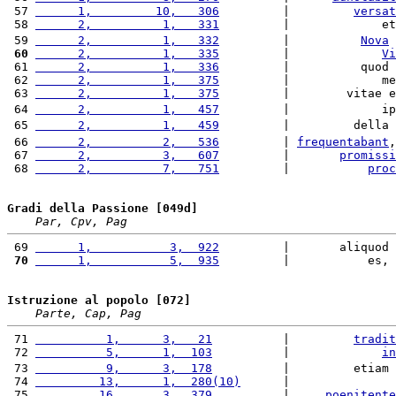
 57 
      1,         10,   306
         |         
versat
 58 
      2,          1,   331
         |             et
 59 
      2,          1,   332
         |          
Nova
 60
      2,          1,   335
         |             
Vi
 61 
      2,          1,   336
         |          quod 
 62 
      2,          1,   375
         |             me
 63 
      2,          1,   375
         |        vitae e
 64 
      2,          1,   457
         |             ip
 65 
      2,          1,   459
         |         della 
 66 
      2,          2,   536
         | 
frequentabant
,
 67 
      2,          3,   607
         |       
promissi
 68 
      2,          7,   751
         |           
proc
Gradi della Passione [049d]
Par, Cpv, Pag
 69 
      1,           3,  922
         |       aliquod 
 70
      1,           5,  935
         |           es, 
Istruzione al popolo [072]
Parte, Cap, Pag
 71 
          1,      3,   21
          |         
tradit
 72 
          5,      1,  103
          |             
in
 73 
          9,      3,  178
          |         etiam 
 74 
         13,      1,  280(10)
      |               
 75 
         16,      3,  379
          |     
poenitente