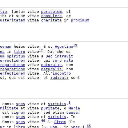
tio
, tantum 
vitae
periculum
, ut

ibi et suae 
vitae
consulere
, ac

usteritatem
vitae
charitate
 in 
proximum
19
oenam
 huius 
vitae
. E s. 
Agostino
12
na
 in 
libro
vitae
. Dal che si

um
spiritus
vitae
 a 
Deo
intravit
urrectionem
vitae
; qui 
vero
mala
reparatione
vitae
naturalis
, non

reparatione
vitae
naturalis
, non

erfectionem
vitae
. All'
incontro
st, qui est 
vitae
; et 
iudicati
 sunt

5
 omnis 
spes
vitae
 et 
virtutis
.
militate
 et 
vitae
puritate
, o 
Maria
 est 
signum
vitae
, sed etiam 
causa
;

 omnis 
spes
vitae
 et 
virtutis
. In

46
 Omnis 
spes
vitae
.
 S. 
Efrem
 (De

35
ur
 in 
libro
vitae
 (S. 
Bon.
, in 
Spec
.).