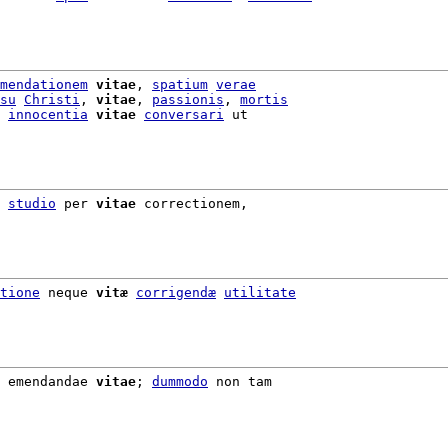
mendationem
vitae
, 
spatium
verae
su
Christi
, 
vitae
, 
passionis
, 
mortis
 
innocentia
vitae
conversari
 ut

studio
 per 
vitae
 correctionem,

tione
 neque 
vitæ
corrigendæ
utilitate
 emendandae 
vitae
; 
dummodo
 non tam
