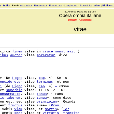
a
|
Indice
|
Parole
:
Alfabetica
-
Frequenza
-
Rovesciate
-
Lunghezza
-
Statistiche
|
Aiuto
|
Biblioteca
S. Alfonso Maria de Liguori
Opera omnia italiane
IntraText - Concordanze
vitae
circa 
finem
vitae
 in 
cruce
monstravit
 (

ibus
auctor
vitae
moreretur
, dice

» (De 
Ligno
vitae
, 
cap
. 4). Se tu

onsideretur
vitae
terminus
, et non

1
i
 (de 
Ligno
vitae
, 
cap
. 4).
 «Omne

et 
superbia
vitae
» (I Io. 2. 16).

onsummatio
, 
vitae
ianua
» (Trans.

is
laborum
, 
vitae
ianua
», come dice

on est, sed 
vitae
principium
ent 
fructus
vitae
 suae» (
Prov.
 1.

 vobis 
viam
vitae
, et 
mortis
» (
Ier
.

 omnis 
spes
vitae
 et 
virtutis
: 
transite