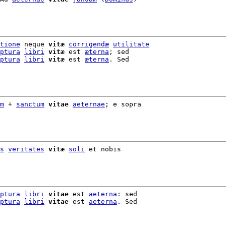
tione
 neque 
vitæ
corrigendæ
utilitate
ptura
libri
vitæ
 est 
æterna
; sed

ptura
libri
vitæ
 est 
æterna
. Sed

m
 + 
sanctum
vitae
aeternae
; e sopra

s
veritates
vitæ
soli
 et nobis

ptura
libri
vitae
 est 
aeterna
: sed

ptura
libri
vitae
 est 
aeterna
. Sed
