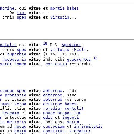
Domine
, qui 
vitae
 et 
mortis
habes
    De 
lib.
vitae
.~ ~

 omnis 
spes
vitae
 et 
virtutis
...

18
natalis
 est 
vitae
.
 E S. 
Agostino
:

 omnis 
spes
vitae
 et 
virtutis
 (
Eccli
.

et 
superbia
vitae
 (I Io. II, 16).

13
 
necessaria
vitae
 inde sibi 
quaerentes
.
vocet
nomen
vitae
, 
confestim
 respirabit

cundum
spem
vitae
aeternae
. Indi

a
promissio
vitae
aeternae
, sine

m
 et ipsius 
vitae
aeternae
 (si tamen

imus
? 
verba
vitae
aeternae
habes
.

illis etiam 
vitae
remedium
contulit
 
peccato
 et 
vitae
novae
propositum
m
 anteactae 
vitae
odio
 et 
ingenti
to
melioris
vitae
, non esse 
verum
um ad 
novae
vitae
custodiam
 et 
infirmitatis
ut in 
exitu
vitae
constituti
videantur