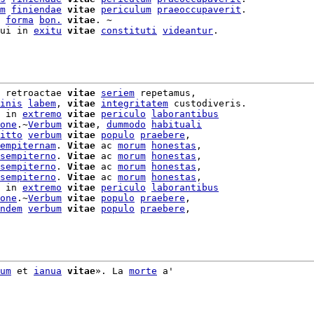
m
finiendae
vitae
periculum
praeoccupaverit
.

 
forma
bon.
vitae
. ~

ui in 
exitu
vitae
constituti
videantur
.

 retroactae 
vitae
seriem
inis
labem
, 
vitae
integritatem
 custodiveris.

 in 
extremo
vitae
periculo
laborantibus
one
.~
Verbum
vitae
, 
dummodo
habituali
itto
verbum
vitae
populo
praebere
,

empiternam
. 
Vitae
 ac 
morum
honestas
,

sempiterno
. 
Vitae
 ac 
morum
honestas
,

sempiterno
. 
Vitae
 ac 
morum
honestas
,

sempiterno
. 
Vitae
 ac 
morum
honestas
,

 in 
extremo
vitae
periculo
laborantibus
one
.~
Verbum
vitae
populo
praebere
ndem
verbum
vitae
populo
praebere
,

um
 et 
ianua
vitae
». La 
morte
 a'
