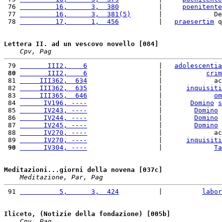
 76 
         16,      3,  380
          |     
poenitente
 77 
         16,      3,  381(5)
       |             De
 78 
         17,      1,  456
          |   
praesertim
 q
Lettera II. ad un vescovo novello [084]
Cpv, Pag
 79 
       III2,    6
                  |   
adolescentia
 80
       III2,    6
                  |           
crim
 81 
     III362,  634
                  |             ac
 82 
     III362,  635
                  |      
inquisiti
 83 
     III365,  646
                  |             
om
 84 
      IV196, ----
                  |       
Domino
s
 85 
      IV243, ----
                  |        
Domino
 86 
      IV244, ----
                  |        
Domino
 87 
      IV245, ----
                  |        
Domino
 88 
      IV270, ----
                  |             ac
 89 
      IV270, ----
                  |      
inquisiti
 90
      IV304, ----
                  |             
Ta
Meditazioni...giorni della novena [037c]
Meditazione, Par, Pag
 91 
          5,      3,  424
          |          
labor
Iliceto, (Notizie della fondazione) [005b]
Cpv, Pag