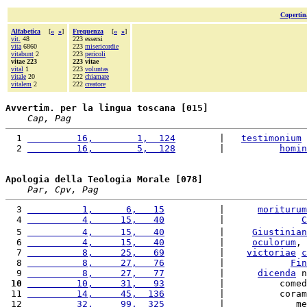
Copertin
Alfabetica
[
«
»
]
Frequenza
[
«
»
]
vit.
48
223 essersi
vita
6860
223
misericordie
vitabunt
2
223
pericoli
vitae 223
223 vitae
vital
1
223
voluntas
vitale
20
222
chiamare
vitalem
2
222
creatore
Avvertim. per la lingua toscana [015]
Cap, Pag
  1 
         16,        1,  124
        |   
testimonium
 
  2 
         16,        5,  128
        |          
homin
Apologia della Teologia Morale [078]
Par, Cpv, Pag
  3 
          1,      6,   15
          |      
moriturum
  4 
          4,     15,   40
          |              
C
  5 
          4,     15,   40
          |     
Giustinian
  6 
          4,     15,   40
          |     
oculorum
, 
  7 
          8,     25,   69
          |    
victoriae
c
  8 
          8,     27,   76
          |            
Fin
  9 
          8,     27,   77
          |      
dicenda
 n
 10
         10,     31,   93
          |          comed
 11 
         14,     45,  136
          |          coram
 12 
         32,     99,  325
          |             me