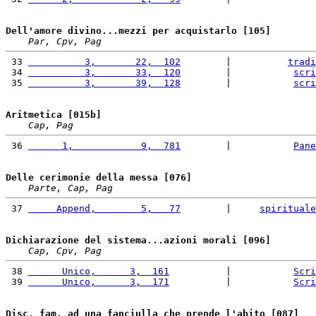
Dell'amore divino...mezzi per acquistarlo [105]
Par, Cpv, Pag
 33 
          3,       22,  102
        |          
tradi
 34 
          3,       33,  120
        |           
scri
 35 
          3,       39,  128
        |           
scri
Aritmetica [015b]
Cap, Pag
 36 
      1,            9,  781
        |           
Pane
Delle cerimonie della messa [076]
Parte, Cap, Pag
 37 
     Append,        5,   77
        |     
spirituale
Dichiarazione del sistema...azioni morali [096]
Cap, Cpv, Pag
 38 
      Unico,      3,  161
          |           
Scri
 39 
      Unico,      3,  171
          |           
Scri
Disc. fam. ad una fanciulla che prende l'abito [087]