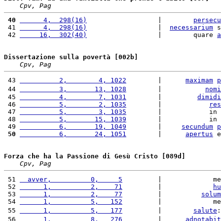
Cpv, Pag
 40
      4,  298(16)
                  |        
persecu
 41 
      4,  298(16)
                  |  
necessarium
 s
 42 
     16,  302(40)
                  |        quare 
a
Dissertazione sulla povertà [002b]
Cpv, Pag
 43 
          2,        4, 1022
        |      
maximam
p
 44 
          3,       13, 1028
        |           
nomi
 45 
          4,        7, 1031
        |         
dimidi
 46 
          5,        2, 1035
        |            
res
 47 
          5,        3, 1035
        |            in 
 48 
          5,       15, 1039
        |            in 
 49 
          6,       19, 1049
        |     
secundum
p
 50
          6,       24, 1051
        |      
apertus
 e
Forza che ha la Passione di Gesù Cristo [089d]
Cpv, Pag
 51 
  avver,          0,     5
         |             me
 52 
      1,          2,    71
         |             
hu
 53 
      1,          2,    77
         |          
solum
 54 
      1,          5,   152
         |             me
 55 
      1,          5,   177
         |        
salute
:
 56 
      1,          8,   276
         |      
adnotabit