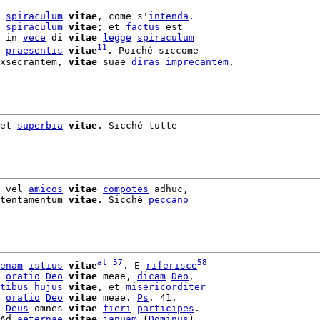
 
spiraculum
vitae
, come s'
intenda
 
spiraculum
vitae
; et 
factus
 est

 in 
vece
 di 
vitae
legge
spiraculum
11
praesentis
vitae
. Poiché siccome

xsecrantem, 
vitae
 suae 
diras
imprecantem
,

et 
superbia
vitae
. Sicché tutte

 vel 
amicos
vitae
compotes
 adhuc,

tentamentum 
vitae
. Sicché 
peccano
al
57
58
enam
istius
vitae
. E 
riferisce
 
oratio
Deo
vitae
 meae, 
dicam
Deo
,

tibus
hujus
vitae
, et 
misericorditer
 
oratio
Deo
vitae
 meae. 
Ps
. 41.

Deus
 omnes 
vitae
fieri
participes
.

Ad 
aeternae
vitae
januam
 (
Dominus
)
