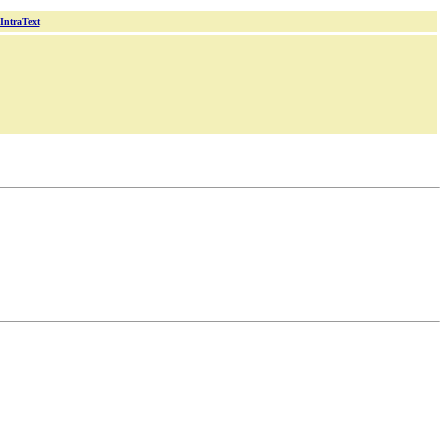
 IntraText