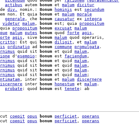
  
dicendum
 quod 
bonum
 per 
rationem
repræsentatur
  
actibus
 autem 
bonum
 et 
malum
dicitur
de 
div.
 nomin.: 
Bonum
hominis
 est 
secundum
em non. Et quia 
bonum
 et 
malum
morale
  
generale
, che 
bonum
causatur
 ex 
integra
 
videtur
malum
, 
bonum
 est; quia 
propositum
quia 
propositum
bonum
excusat
malum
que
malum
putes
bonum
 quod 
forte
agis
,

orte
agis
, sive 
bonum
malum
critto
: Est qui 
bonum
diligit
, et 
malum
is
ordinatio
 ad 
bonum
commune
promulgata
.

rnimus
 quid sit 
bonum
 et quid 
malum
,

ione
 d'
esempio
: 
Bonum
 est 
faciendum
,

rnimus
 quid sit 
bonum
 et quid 
malum
,

rnimus
 quid sit 
bonum
 et quid 
malum
,

rnimus
 quid sit 
bonum
 et quid 
malum
.

rnimus
 quid sit 
bonum
 et quid 
malum
;

ntimatam
, inter 
bonum
 et 
malum
discernere
iscernere
 inter 
bonum
honestum
 et 
malum
  
probate
: quod 
bonum
 est 
tenete
: ab

cut 
coepit
opus
bonum
perficiet
, 
operans
cut 
coepit
opus
bonum
perficiet
, 
operans