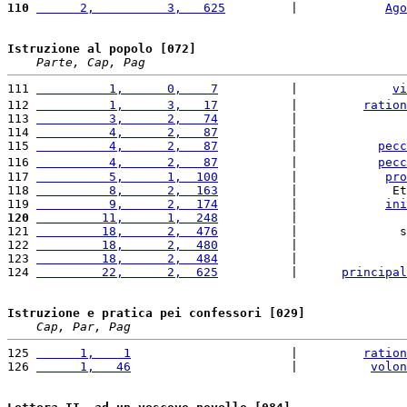
110
      2,          3,   625
         |            
Ago
Istruzione al popolo [072]
Parte, Cap, Pag
111 
          1,      0,    7
          |             
vi
112 
          1,      3,   17
          |         
ration
113 
          3,      2,   74
          |               
114 
          4,      2,   87
          |               
115 
          4,      2,   87
          |           
pecc
116 
          4,      2,   87
          |           
pecc
117 
          5,      1,  100
          |            
pro
118 
          8,      2,  163
          |             Et
119 
          9,      2,  174
          |            
ini
120
         11,      1,  248
          |               
121 
         18,      2,  476
          |              s
122 
         18,      2,  480
          |               
123 
         18,      2,  484
          |               
124 
         22,      2,  625
          |      
principal
Istruzione e pratica pei confessori [029]
Cap, Par, Pag
125 
      1,    1
                      |         
ration
126 
      1,   46
                      |          
volon