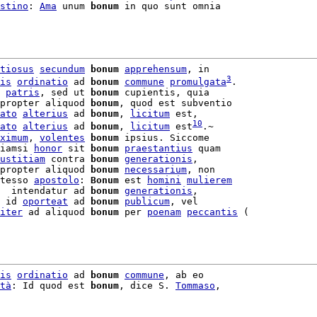
stino
: 
Ama
 unum 
bonum
 in quo sunt omnia

tiosus
secundum
bonum
apprehensum
, in

3
is
ordinatio
 ad 
bonum
commune
promulgata
.

 
patris
, sed ut 
bonum
 cupientis, quia

propter aliquod 
bonum
, quod est subventio

ato
alterius
 ad 
bonum
, 
licitum
 est,

10
ato
alterius
 ad 
bonum
, 
licitum
 est
.~

ximum
, 
volentes
bonum
 ipsius. Siccome

iamsi 
honor
 sit 
bonum
praestantius
 quam

ustitiam
 contra 
bonum
generationis
propter aliquod 
bonum
necessarium
, non

tesso 
apostolo
: 
Bonum
 est 
homini
mulierem
  intendatur ad 
bonum
generationis
,

 id 
oporteat
 ad 
bonum
publicum
, vel

iter
 ad aliquod 
bonum
 per 
poenam
peccantis
 (

is
ordinatio
 ad 
bonum
commune
, ab eo

tà
: Id quod est 
bonum
, dice S. 
Tommaso
,
