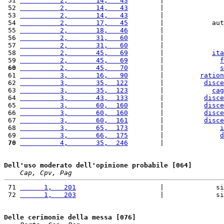
 51 
          2,       14,   43
        |               
 52 
          2,       14,   43
        |               
 53 
          2,       14,   43
        |               
 54 
          2,       17,   45
        |            aut
 55 
          2,       18,   46
        |               
 56 
          2,       31,   60
        |               
 57 
          2,       31,   60
        |               
 58 
          2,       45,   69
        |            
ita
 59 
          2,       45,   69
        |              
f
 60
          2,       45,   70
        |              
s
 61 
          3,       16,   90
        |         
ration
 62 
          3,       35,  122
        |          
disce
 63 
          3,       35,  123
        |            
cag
 64 
          3,       43,  133
        |          
disce
 65 
          3,       60,  160
        |          
disce
 66 
          3,       60,  160
        |          
disce
 67 
          3,       60,  161
        |          
disce
 68 
          3,       65,  173
        |              
i
 69 
          3,       66,  175
        |              
d
 70
          4,       35,  246
        |               
Dell'uso moderato dell'opinione probabile [064]
Cap, Cpv, Pag
 71 
      1,   201
                     |             si
 72 
      1,   203
                     |             si
Delle cerimonie della messa [076]