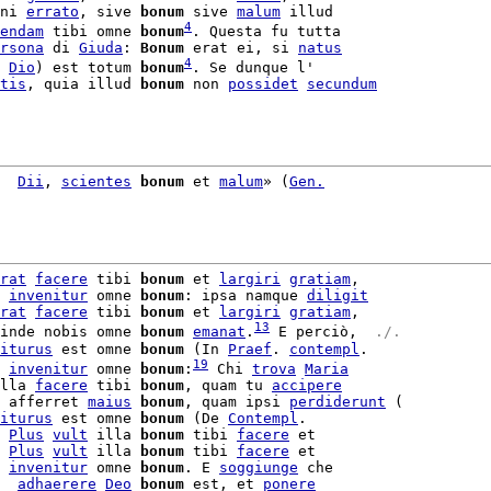
ni 
errato
, sive 
bonum
 sive 
malum
 illud

4
endam
 tibi omne 
bonum
. Questa fu tutta

rsona
 di 
Giuda
: 
Bonum
 erat ei, si 
natus
4
 
Dio
) est totum 
bonum
. Se dunque l'

tis
, quia illud 
bonum
 non 
possidet
secundum
  
Dii
, 
scientes
bonum
 et 
malum
» (
Gen.
rat
facere
 tibi 
bonum
 et 
largiri
gratiam
,

 
invenitur
 omne 
bonum
: ipsa namque 
diligit
rat
facere
 tibi 
bonum
 et 
largiri
gratiam
13
inde nobis omne 
bonum
emanat
.
 E perciò, 
 ./. 
iturus
 est omne 
bonum
 (In 
Praef
. 
contempl
.

19
 
invenitur
 omne 
bonum
:
 Chi 
trova
Maria
lla 
facere
 tibi 
bonum
, quam tu 
accipere
 afferret 
maius
bonum
, quam ipsi 
perdiderunt
 (

iturus
 est omne 
bonum
 (De 
Contempl
.

 
Plus
vult
 illa 
bonum
 tibi 
facere
 et

 
Plus
vult
 illa 
bonum
 tibi 
facere
 et

 
invenitur
 omne 
bonum
. E 
soggiunge
 che

  
adhaerere
Deo
bonum
 est, et 
ponere