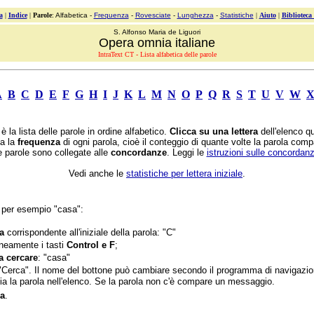
a
|
Indice
|
Parole
: Alfabetica -
Frequenza
-
Rovesciate
-
Lunghezza
-
Statistiche
|
Aiuto
|
Biblioteca
S. Alfonso Maria de Liguori
Opera omnia italiane
IntraText CT - Lista alfabetica delle parole
A
B
C
D
E
F
G
H
I
J
K
L
M
N
O
P
Q
R
S
T
U
V
W
 la lista delle parole in ordine alfabetico.
Clicca su una lettera
dell'elenco qu
ta la
frequenza
di ogni parola, cioè il conteggio di quante volte la parola comp
e parole sono collegate alle
concordanze
. Leggi le
istruzioni sulle concordan
Vedi anche le
statistiche per lettera iniziale
.
 per esempio "casa":
ra
corrispondente all'iniziale della parola: "C"
neamente i tasti
Control e F
;
da cercare
: "casa"
Cerca". Il nome del bottone può cambiare secondo il programma di navigazio
ia la parola nell'elenco. Se la parola non c'è compare un messaggio.
la
.