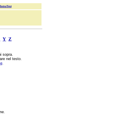
 IntraText
X
Y
Z
i sopra.
are nel testo.
ze
.
ne.