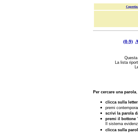
Copertin
(0-9)
Questa è
La lista ripor
L
Per cercare una parola
,
clicca sulla lette
premi contempora
scrivi la parola 
premi il bottone
"
Il sistema evidenz
clicca sulla paro