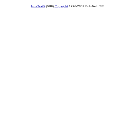
IntraText®
(V89)
Copyright
1996-2007 EuloTech SRL