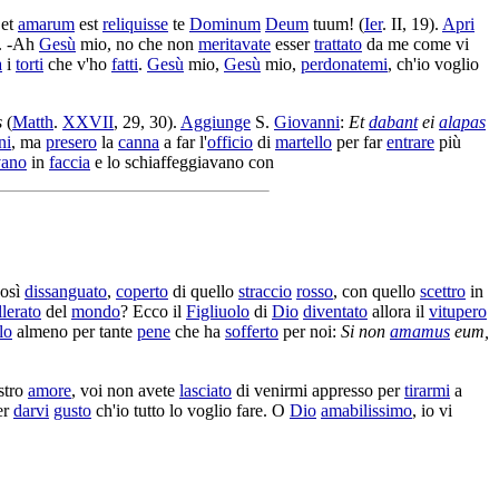
et
amarum
est
reliquisse
te
Dominum
Deum
tuum! (
Ier
. II, 19).
Apri
. -Ah
Gesù
mio, no che non
meritavate
esser
trattato
da me come vi
a
i
torti
che v'ho
fatti
.
Gesù
mio,
Gesù
mio,
perdonatemi
, ch'io voglio
s
(
Matth
.
XXVII
, 29, 30).
Aggiunge
S.
Giovanni
:
Et
dabant
ei
alapas
ni
, ma
presero
la
canna
a far l'
officio
di
martello
per far
entrare
più
vano
in
faccia
e lo
schiaffeggiavano
con
osì
dissanguato
,
coperto
di quello
straccio
rosso
, con quello
scettro
in
llerato
del
mondo
? Ecco il
Figliuolo
di
Dio
diventato
allora il
vitupero
lo
almeno per tante
pene
che ha
sofferto
per noi:
Si non
amamus
eum,
stro
amore
, voi non avete
lasciato
di venirmi appresso per
tirarmi
a
er
darvi
gusto
ch'io tutto lo voglio fare. O
Dio
amabilissimo
, io vi