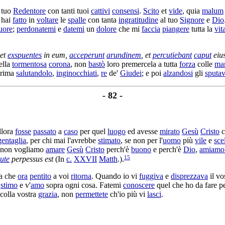
 tuo
Redentore
con tanti tuoi
cattivi
consensi
.
Scito
et
vide
, quia
malum
 hai
fatto
in
voltare
le
spalle
con tanta
ingratitudine
al tuo
Signore
e
Dio
uore
;
perdonatemi
e
datemi
un
dolore
che mi
faccia
piangere
tutta la
vit
 et
exspuentes
in eum,
acceperunt
arundinem
, et
percutiebant
caput
eiu
ella
tormentosa
corona
, non
bastò
loro
premercela
a tutta
forza
colle
ma
prima
salutandolo
,
inginocchiati
,
re
de'
Giudei
; e poi
alzandosi
gli
sputa
- 82 -
llora
fosse
passato
a
caso
per quel
luogo
ed avesse
mirato
Gesù
Cristo
c
gentaglia
, per chi mai l'avrebbe
stimato
, se non per l'
uomo
più
vile
e
sce
e non vogliamo
amare
Gesù
Cristo
perch'è
buono
e perch'è
Dio
,
amiamo
15
lute
perpessus
est
(In
c.
XXVII
Matth
.).
a che
ora
pentito
a voi
ritorna
. Quando io vi
fuggiva
e
disprezzava
il vo
i
stimo
e v'
amo
sopra ogni cosa. Fatemi
conoscere
quel che ho da fare p
colla vostra
grazia
, non
permettete
ch'io più vi
lasci
.