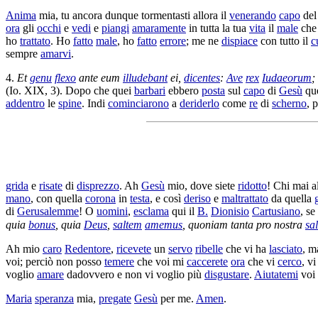
Anima
mia, tu ancora dunque
tormentasti
allora il
venerando
capo
del
ora
gli
occhi
e
vedi
e
piangi
amaramente
in tutta la tua
vita
il
male
che
ho
trattato
. Ho
fatto
male
, ho
fatto
errore
; me ne
dispiace
con tutto il
c
sempre
amarvi
.
4.
Et
genu
flexo
ante eum
illudebant
ei,
dicentes
:
Ave
rex
Iudaeorum
;
(Io. XIX, 3). Dopo che quei
barbari
ebbero
posta
sul
capo
di
Gesù
qu
addentro
le
spine
. Indi
cominciarono
a
deriderlo
come
re
di
scherno
, 
grida
e
risate
di
disprezzo
. Ah
Gesù
mio, dove siete
ridotto
! Chi mai a
mano
, con quella
corona
in
testa
, e così
deriso
e
maltrattato
da quella
di
Gerusalemme
! O
uomini
,
esclama
qui il
B.
Dionisio
Cartusiano
, s
quia
bonus
, quia
Deus
,
saltem
amemus
, quoniam tanta pro nostra
sa
Ah mio
caro
Redentore
,
ricevete
un
servo
ribelle
che vi ha
lasciato
, m
voi; perciò non posso
temere
che voi mi
caccerete
ora
che vi
cerco
, v
voglio
amare
dadovvero
e non vi voglio più
disgustare
.
Aiutatemi
voi 
Maria
speranza
mia,
pregate
Gesù
per me.
Amen
.