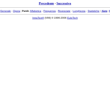
Precedente
-
Successivo
:
Generale
-
Opera
|
Parole
:
Alfabetica
-
Frequenza
-
Rovesciate
-
Lunghezza
-
Statistiche
|
Aiuto
|
IntraText®
(V89) © 1996-2006
EuloTech