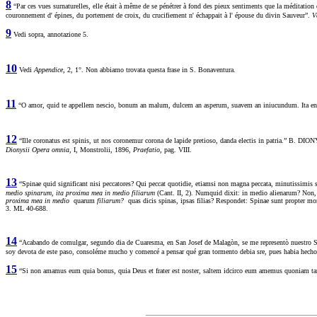
8
“Par ces vues surnaturelles, elle était à même de se pénétrer à fond des pieux sentiments que la méditation d
couronnement d' épines, du portement de croix, du crucifiement n' échappait à l' épouse du divin Sauveur”.
V
9
Vedi sopra, annotazione 5.
10
Vedi
Appendice
, 2, 1°. Non abbiamo trovata questa frase in S. Bonaventura.
11
“O amor, quid te appellem nescio, bonum an malum, dulcem an asperum, suavem an iniucundum. Ita e
12
“Ille coronatus est spinis, ut nos coronemur corona de lapide pretioso, danda electis in patria.” 
Dionysii Opera omnia,
I, Monstrolii, 1896,
Praefatio,
pag. VIII.
13
“Spinae quid significant nisi peccatores? Qui peccat quotidie, etiamsi non magna peccata, minutissim
medio spinarum, ita proxima mea in medio filiarum
(Cant. II, 2). Numquid dixit: in medio alienarum? Non
proxima mea in medio
quarum
filiarum?
quas dicis spinas, ipsas filias? Respondet: Spinae sunt propter mo
3. ML 40-688.
14
“Acabando de comulgar, segundo dia de Cuaresma, en San Josef de Malagòn, se me representò nuestro Senor
soy devota de este paso, consoléme mucho y comencé a pensar qué gran tormento debia sre, pues habia hecho
15
“Si non amamus eum quia bonus, quia Deus et frater est noster, saltem idcirco eum amemus quoniam ta