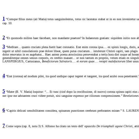
1
“Cumque filius meus (ait Maria) totus sanguinolentus, totus sic laceratus stabat ut in eo non inveniretur sa
cap. 10.
2
“Et quomodo milites haec faicebant, non mandante praetore? In Iudaeorum gratiam: siquidem initio non 
3
“Meditare... quanto cruciatu plena fuerit haec coronatio. Erat enim corona ipsa.... ex spinis longis, duris,
ingerit ut nihil consolationis prae dolore libeat, quem putas cruciatum... intulerunt Christi capiti, iam plag
dolor renovatus in eo augebatur... Haec autem poena atrocissima perseverabat a tertia hora diei usque ad h
generaliterque omnes sensus corporis, ex cerebro manant... ut non tantum ex propriis, verum etiam ex sin
LANSPERGIUS, Cartusianus,
Beneficiorum Salvatoris.... et eorum quae....
recepit malefactorum
liber unu
4
“Erat (corona) ad modum pilei, ita quod undique caput tegeret et tangeret, ita quod aculei ossa penet
5
“Mater (B. V. Maria) loquitur: “... Et tunc (cioé dopo la crocifissione, di nuovo) corona spinea capiti eius 
nec ipse me adstantem cruci videre potuit, nisi sanguine expresso per ciliorum compressionem.”
Revelatione
6
“Capitis delicati sensibilitatem considera, spinarum punctiones cerebrum perforantes mirare.” S. L
7
Come sopra (cap. 8, nota 3) S. Alfonso ha citato un testo dell' opuscolo
De triumphali agone Christi,
att