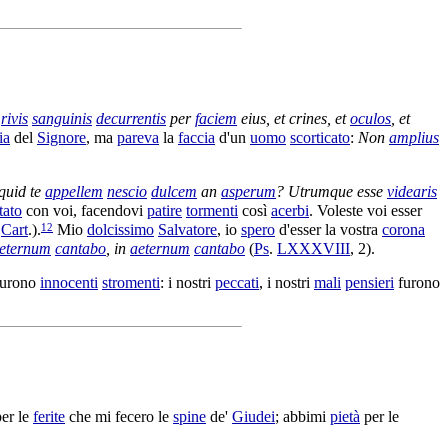
rivis
sanguinis
decurrentis
per
faciem
eius, et
crines
, et
oculos
, et
ia
del
Signore
, ma
pareva
la
faccia
d'un
uomo
scorticato
:
Non
amplius
 quid te
appellem
nescio
dulcem
an
asperum
?
Utrumque esse
videaris
tato
con voi, facendovi
patire
tormenti
così
acerbi
. Voleste voi esser
12
.
Cart
.).
Mio
dolcissimo
Salvatore
, io
spero
d'esser la vostra
corona
eternum
cantabo
, in
aeternum
cantabo
(
Ps
.
LXXXVIII
, 2).
urono
innocenti
stromenti
: i nostri
peccati
, i nostri
mali
pensieri
furono
er le
ferite
che mi fecero le
spine
de'
Giudei
;
abbimi
pietà
per le