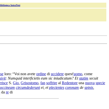
Biblioteca IntraText
sse
loro: “Voi non avete
ordine
di
uccidere
quest'
uomo
, come
ivit
: Numquid
interficietis
eum sic
iniudicatum
?
Et
statim
secuit
erisce
S.
Gio.
Grisostomo
,
fan
soffrire
al
Redentore
una
nuova
specie
coccineam
circumdederunt
ei, et
plectentes
coronam
de
spinis
,
o
da
re
di