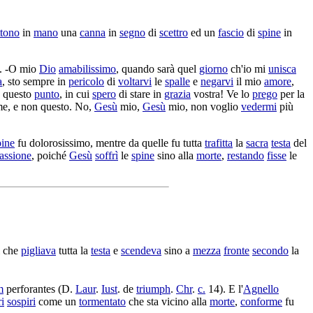
tono
in
mano
una
canna
in
segno
di
scettro
ed un
fascio
di
spine
in
. -O mio
Dio
amabilissimo
, quando sarà quel
giorno
ch'io mi
unisca
a
, sto sempre in
pericolo
di
voltarvi
le
spalle
e
negarvi
il mio
amore
,
 questo
punto
, in cui
spero
di stare in
grazia
vostra! Ve lo
prego
per la
e, e non questo. No,
Gesù
mio,
Gesù
mio, non voglio
vedermi
più
pine
fu
dolorosissimo
, mentre da quelle fu tutta
trafitta
la
sacra
testa
del
assione
, poiché
Gesù
soffrì
le
spine
sino alla
morte
,
restando
fisse
le
ì che
pigliava
tutta la
testa
e
scendeva
sino a
mezza
fronte
secondo
la
m
perforantes
(D.
Laur
.
Iust
. de
triumph
.
Chr
.
c.
14). E l'
Agnello
i
sospiri
come un
tormentato
che sta vicino alla
morte
,
conforme
fu