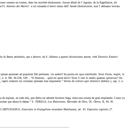
n coeur comme un torrent, dans les mystére douloureux. Aucun détail de l' Agonie, de la flagellation, du
da Fr.
Antonio dei Martiri
a cui rimanda il breve cenno dell'
Année Dominicaine,
non l' abbiamo trovata.
tolo di
Beato
attribuito, qui e altrove, da S. Alfonso a questo divotissimo autore, vedi
Doctoris Extatici
spinae quoniam ad populum Dei pertinent, vis audire? Ita posita est ipsa similitudo:
Sicut lilium,
inquit,
in
7,
n. 8. ML 36-538, 539. - “O Domine... quid est quod dicis?
Sicut li ium in medio
quarum
spinarum? Ita
, capiti creatoris tui coronam spineam non imponeres.”
Sermo de cultura agri dominici
(dubius ), cap. 2, n.
de espinas, en toda ella, que debia ser adonde hicieron llaga, tenia una corona de gran resplandor. Como yo
as muchas que ahora le daban.” S. TERESA,
Las Relaciones, Mercedes de Dios,
IX.
Obras
, II, 44, 45.
YSIUS CARTUSIANUS,
Enarratio in Evangelium secundum Matthaeum,
art. 43.
Expositio capitulo 27.