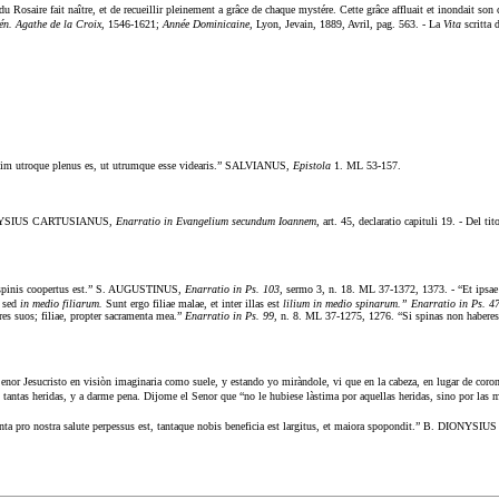
u Rosaire fait naître, et de recueillir pleinement a grâce de chaque mystére. Cette grâce affluait et inondait so
én. Agathe de la Croix,
1546-1621;
Année Dominicaine,
Lyon, Jevain, 1889, Avril, pag. 563. - La
Vita
scritta 
nim utroque plenus es, ut utrumque esse videaris.” SALVIANUS,
Epistola
1. ML 53-157.
B. DIONYSIUS CARTUSIANUS,
Enarratio in Evangelium secundum Ioannem,
art. 45, declaratio capituli 19. - Del ti
is spinis coopertus est.” S. AUGUSTINUS,
Enarratio in Ps. 103,
sermo 3, n. 18. ML 37-1372, 1373. - “Et ipsae 
, sed
in medio filiarum.
Sunt ergo filiae malae, et inter illas est
lilium in medio spinarum.” Enarratio in Ps. 4
res suos; filiae, propter sacramenta mea.”
Enarratio in Ps. 99,
n. 8. ML 37-1275, 1276. “Si spinas non haberes
 Jesucristo en visiòn imaginaria como suele, y estando yo miràndole, vi que en la cabeza, en lugar de corona 
 tantas heridas, y a darme pena. Dijome el Senor que “no le hubiese làstima por aquellas heridas, sino por l
nta pro nostra salute perpessus est, tantaque nobis beneficia est largitus, et maiora spopondit.” B. DION