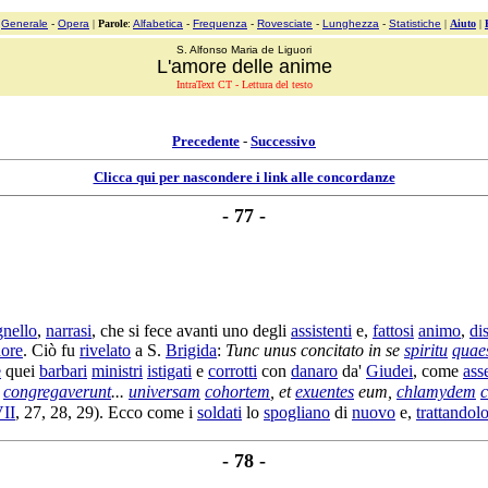
:
Generale
-
Opera
|
Parole
:
Alfabetica
-
Frequenza
-
Rovesciate
-
Lunghezza
-
Statistiche
|
Aiuto
|
S. Alfonso Maria de Liguori
L'amore delle anime
IntraText CT - Lettura del testo
Precedente
-
Successivo
Clicca qui per nascondere i link alle concordanze
- 77 -
nello
,
narrasi
, che si fece avanti uno degli
assistenti
e,
fattosi
animo
,
di
ore
. Ciò fu
rivelato
a S.
Brigida
:
Tunc unus
concitato
in se
spiritu
quaes
e
quei
barbari
ministri
istigati
e
corrotti
con
danaro
da'
Giudei
, come
ass
,
congregaverunt
...
universam
cohortem
, et
exuentes
eum,
chlamydem
II
, 27, 28, 29). Ecco come i
soldati
lo
spogliano
di
nuovo
e,
trattandol
- 78 -