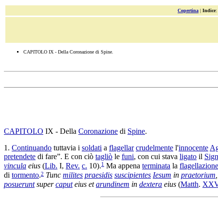
Copertina
|
Indice
CAPITOLO IX - Della Coronazione di Spine.
CAPITOLO
IX - Della
Coronazione
di
Spine
.
1.
Continuando
tuttavia i
soldati
a
flagellar
crudelmente
l'
innocente
Ag
pretendete
di fare”. E con ciò
tagliò
le
funi
, con cui stava
ligato
il
Sign
1
vincula
eius
(
Lib.
I,
Rev.
c.
10).
Ma appena
terminata
la
flagellazion
2
di
tormento
.
Tunc
milites
praesidis
suscipientes
Iesum
in
praetorium
posuerunt
super
caput
eius et
arundinem
in
dextera
eius
(
Matth
.
XXV