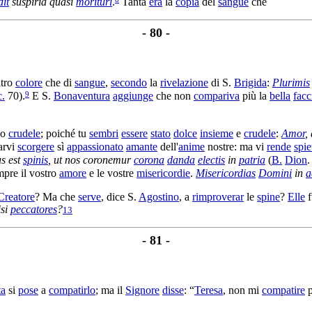
dit
suspiria
quasi
morituri
.
Tanta
era
la
copia
del
sangue
che
- 80 -
ltro
colore
che di
sangue
,
secondo
la
rivelazione
di S.
Brigida
:
Plurimis
9
c.
70).
E S.
Bonaventura
aggiunge
che non
compariva
più la
bella
facc
o
crudele
; poiché tu
sembri
essere
stato
dolce
insieme
e
crudele
:
Amor
,
arvi
scorgere
sì
appassionato
amante
dell'
anime
nostre: ma vi
rende
spie
us
est
spinis
, ut nos
coronemur
corona
danda
electis
in
patria
(
B.
Dion
pre il vostro
amore
e le vostre
misericordie
.
Misericordias
Domini
in
a
Creatore
? Ma che
serve
, dice S.
Agostino
, a
rimproverar
le
spine
?
Elle
f
isi
peccatores
?
13
- 81 -
ta
si
pose
a
compatirlo
; ma il
Signore
disse
: “
Teresa
, non mi
compatire
p