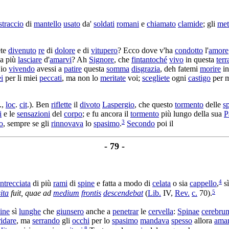
straccio
di
mantello
usato
da'
soldati
romani
e
chiamato
clamide
; gli
met
ete
divenuto
re
di
dolore
e di
vitupero
? Ecco dove v'ha
condotto
l'
amore
sa più
lasciare
d'
amarvi
? Ah
Signore
, che
fintantoché
vivo
in questa
terr
'io
vivendo
avessi a
patire
questa
somma
disgrazia
, deh fatemi
morire
in
i
per li miei
peccati
, ma non lo
meritate
voi;
scegliete
ogni
castigo
per m
.,
loc
.
cit
.). Ben
riflette
il
divoto
Laspergio
, che questo
tormento
delle
s
i
e le
sensazioni
del
corpo
; e fu ancora il
tormento
più lungo della sua
P
3
o
, sempre se gli
rinnovava
lo
spasimo
.
Secondo
poi il
- 79 -
4
intrecciata
di più
rami
di
spine
e fatta a modo di
celata
o sia
cappello
,
s
5
ita
fuit, quae ad
medium
frontis
descendebat
(
Lib.
IV,
Rev.
c.
70).
ine
sì
lunghe
che
giunsero
anche a
penetrar
le
cervella
:
Spinae
cerebru
ridare
, ma
serrando
gli
occhi
per lo
spasimo
mandava
spesso
allora
amar
8