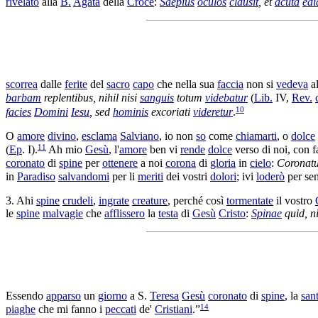
rivelato
alla
B.
Agata
della
Croce
:
Saepius
oculos
clausit
, et
acuta
edi
scorrea
dalle
ferite
del
sacro
capo
che nella sua
faccia
non si
vedeva
a
barbam
replentibus
, nihil nisi
sanguis
totum
videbatur
(
Lib.
IV,
Rev.
10
facies
Domini
Iesu
, sed
hominis
excoriati
videretur
.
O
amore
divino
,
esclama
Salviano
, io non
so
come
chiamarti
, o
dolce
11
(
Ep
. I).
Ah mio
Gesù
, l'
amore
ben vi
rende
dolce
verso di noi, con f
coronato
di
spine
per
ottenere
a noi
corona
di
gloria
in
cielo
:
Coronat
in
Paradiso
salvandomi
per li
meriti
dei vostri
dolori
; ivi
loderò
per sem
3. Ahi
spine
crudeli
,
ingrate
creature
, perché così
tormentate
il vostro
le
spine
malvagie
che
afflissero
la
testa
di
Gesù
Cristo
:
Spinae
quid, n
Essendo
apparso
un
giorno
a S.
Teresa
Gesù
coronato
di
spine
, la
san
14
piaghe
che mi fanno i
peccati
de'
Cristiani
.”