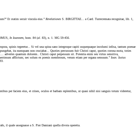
atum?” Et statim secuit vincula eius.”
Revelationes
S. BIRGITTAE... a Card. Turrecremata recognitae, lib. 1,
OSTOMUS,
In Ioannem,
hom. 84 (
al.
83), n. 1. MG 59-456.
tempora, spinis tegeretur... Si vel una spina sano integroque capiti usquequaque incolumi infixa, tantum poenae
er pungebat, ita numquam non cruciabat... Quoties percussum fuit Christi caput, quoties corona mota, toties
.. advertes quantum dolorem.. Christi caput perpessum sit. Potentia enim seu virtus sensitiva,
e tenerrimum afflictum; nec solum ex poenis membroum, verum etiam per organa sensuum.”
Ioan. Iustus
93.
ntibus per faciem eius, et crines, oculos et barbam replentibus, ut quasi nihil nisi sanguis totum videretur,
rafo, il quale assegnasse a S. Pier Damiani quella divota operetta.