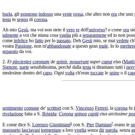
burla
, gli
pongono
indosso
una
veste
rossa
, che altro non
era
che uno
testa
in
segno
di
corona
.
Ah mio
Gesù
, ma voi non siete il
vero
re
dell'
universo
? e come
ora
si
talmente
a voi che niuna cosa
vaglia
più a
separarmene
ed io non pos
come
infelice
ho
fatto
per lo
passato
. Deh
Gesù
mio, se mai
vedete
ch
vostra
Passione
, non m'
abbandonate
a questo gran
male
. Io lo
meritere
separato
da voi.
2.
Et
plectentes
coronam
de
spinis
,
posuerunt
super
caput
eius
(
Matth
Signore
,
parte
sensibilissima
, perché dalla
testa
si
diramano
tutti i
nerv
medesime dentro del
capo
. Ogni
volta
ch'eran
toccate
le
spine
o il
cap
sentimento
comune
de'
scrittori
con S.
Vincenzo
Ferreri
, la
corona
fu
rivelazione
fatta a S.
Brigida
:
Corona
spinea
capiti
eius
arctissime
pos
6
7
E come dice S.
Lorenzo
Giustiniani
con S.
Pier
Damiani
erano le
sp
mansueto
lasciavasi
tormentare
a loro
voglia
senza
dir
parola
, senza
g