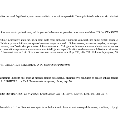
nitas nec quid flagellaretur, tunc unus concitato in se spiritu quaesivit: “Numquid interficietis eum sic iniudic
ab illo iussi noctu profecti sunt, sed in gratiam Iudaeorum et pecuniae causa omnia audebant.” S. Io. CRYS
 acutis et penetrativis ita plexa, ut ex omni parte caput ambiens et pungens vulneraret, nec minus vertex, quam 
is livido ac prorsus infirmo, tot spinae lacerantes atque secantes?... Spinea corona, ut semper tangebat, ut semp
oram nonam, qua Passio eius per mortem fuit consummata... Collige nunc in unam summam circumstantias omnes..
gulis... cruciatibus quorumcumque membrorum intelligamus caput Christi et cerebrum eius nobilissimum atqu
s. Theorma et concio XIX:
De Iesu coronatione.
Sermonuum
tom. 3, p. 204, 205, 206. Coloniae Agrippinae, 16
rarent.” S. VINCENTIUS FERRERIUS, O. P.,
Sermo in die Parasceves.
arctissime imposita fuit, quae ad medium frontis descendebat, plurimis rivis sanguinis ex aculeis infixis decurre
s
S. BIRGITTAE.... a Card. Turrecremata recognitae, lib. 4., cap. 70.
AURENTIUS IUSTINIANUS,
De triumphali Christi agone,
cap. 14.
Opera,
Venetiis, 1721, pag. 260, col. 1.
ribuendolo a S. Pier Damiani, così qui cita ambedue i santi: forse vi sarà stato qualche autore, o editore, o tipog