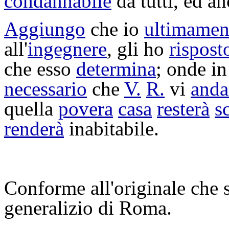
condannabile
da tutti, ed a
Aggiungo
che io
ultimamen
all'
ingegnere
, gli ho
rispost
che esso
determina
; onde i
necessario
che
V.
R.
vi
anda
quella
povera
casa
resterà
s
renderà
inabitabile
.
Conforme all'originale che s
generalizio di Roma.