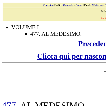
Copertina
|
Indice
:
Generale
-
Opera
|
Parole
:
Alfabetica
-
S. A
Intra
VOLUME I
477. AL MEDESIMO.
Precede
Clicca qui per nascon
477
. AL MEDESIMO.