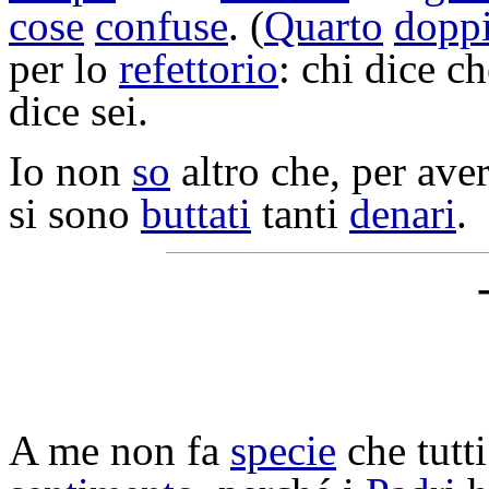
cose
confuse
. (
Quarto
dopp
per lo
refettorio
: chi dice c
dice sei.
Io non
so
altro che, per ave
si sono
buttati
tanti
denari
.
A me non fa
specie
che tutti