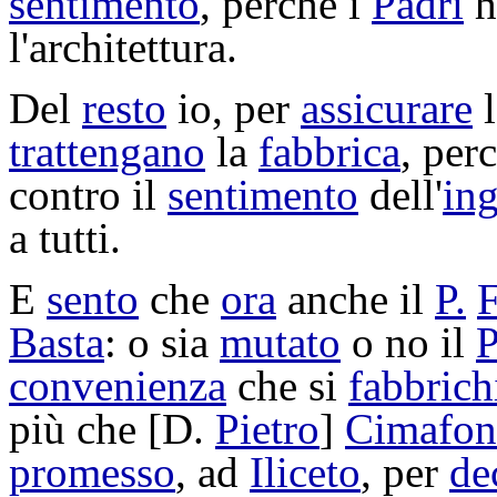
sentimento
, perché i
Padri
h
l'
architettura
.
Del
resto
io, per
assicurare
trattengano
la
fabbrica
, per
contro il
sentimento
dell'
in
a tutti.
E
sento
che
ora
anche il
P.
F
Basta
: o sia
mutato
o no il
P
convenienza
che si
fabbrich
più che [D.
Pietro
]
Cimafon
promesso
, ad
Iliceto
, per
de