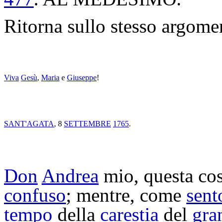
Ritorna sullo stesso argomen
Viva
Gesù
,
Maria
e
Giuseppe
!
SANT'
AGATA
, 8
SETTEMBRE
1765
.
Don
Andrea
mio, questa co
confuso
; mentre, come
sent
tempo
della
carestia
del
gra