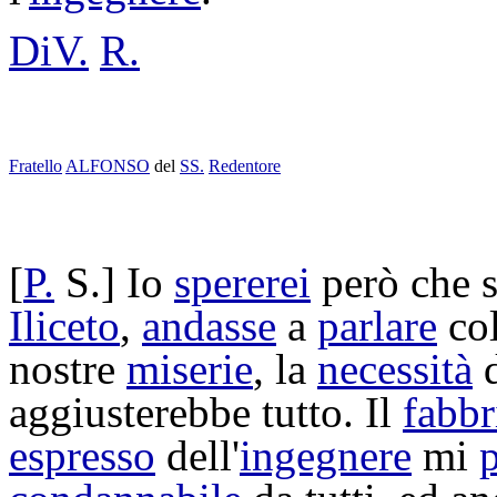
DiV.
R.
Fratello
ALFONSO
del
SS.
Redentore
[
P.
S.] Io
spererei
però che 
Iliceto
,
andasse
a
parlare
col
nostre
miserie
, la
necessità
d
aggiusterebbe
tutto. Il
fabbr
espresso
dell'
ingegnere
mi