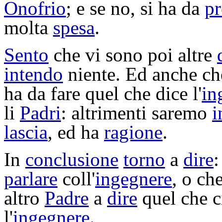
Onofrio
; e se no, si ha da
pr
molta
spesa
.
Sento
che vi sono poi altre
intendo
niente. Ed anche che
ha da fare quel che dice l'
in
li
Padri
: altrimenti saremo
i
lascia
, ed ha
ragione
.
In
conclusione
torno
a
dire
:
parlare
coll'
ingegnere
, o ch
altro
Padre
a
dire
quel che ci
l'
ingegnere
.