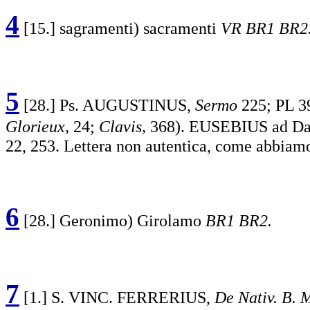
4
[15.] sagramenti) sacramenti
VR BR1 BR2
5
[28.] Ps. AUGUSTINUS,
Sermo
225; PL 3
Glorieux,
24;
Clavis,
368). EUSEBIUS ad D
22, 253. Lettera non autentica, come abbiamo
6
[28.] Geronimo) Girolamo
BR1 BR2.
7
[1.] S. VINC. FERRERIUS,
De Nativ. B. M