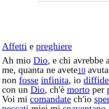
Affetti
e
preghiere
Ah mio
Dio
, e chi avrebbe 
me, quanta ne avete
avuta
10
non
fosse
infinita
, io
diffide
con un
Dio
, ch'è
morto
per
Voi mi
comandate
ch'io
sper
peccati
miei mi
spaventano