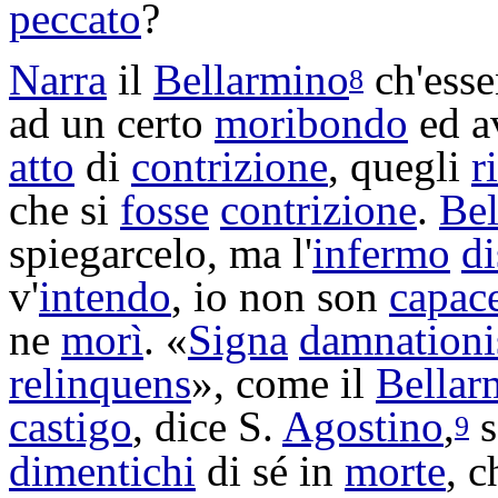
peccato
?
Narra
il
Bellarmino
ch'esse
8
ad un certo
moribondo
ed a
atto
di
contrizione
, quegli
r
che si
fosse
contrizione
.
Bel
spiegarcelo
, ma l'
infermo
di
v'
intendo
, io non son
capac
ne
morì
. «
Signa
damnationi
relinquens
», come il
Bellar
castigo
, dice S.
Agostino
,
s
9
dimentichi
di sé in
morte
, c