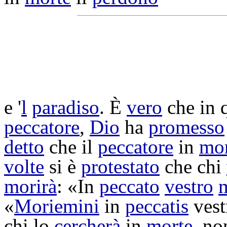
e '
l
paradiso
. È
vero
che in 
peccatore
,
Dio
ha
promesso
detto
che il
peccatore
in
mor
volte
si è
protestato
che chi
morirà
: «In
peccato
vestro
«
Moriemini
in
peccatis
vest
chi lo
cercherà
in
morte
, no