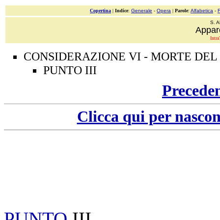
Copertina
|
Indice
:
Generale
-
Opera
|
Parole
:
Alfabetica
-
S. A
Appar
Intra
CONSIDERAZIONE VI - MORTE DEL
PUNTO III
Precede
Clicca qui per nascon
PUNTO
III