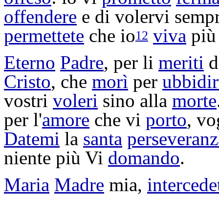
offendere
e di volervi semp
permettete
che io
viva
pi
12
Eterno
Padre
, per li
meriti
de
Cristo
, che
morì
per
ubbidir
vostri
voleri
sino alla
morte
per l'
amore
che vi
porto
, vo
Datemi
la
santa
perseveranz
niente più Vi
domando
.
Maria
Madre
mia,
intercede