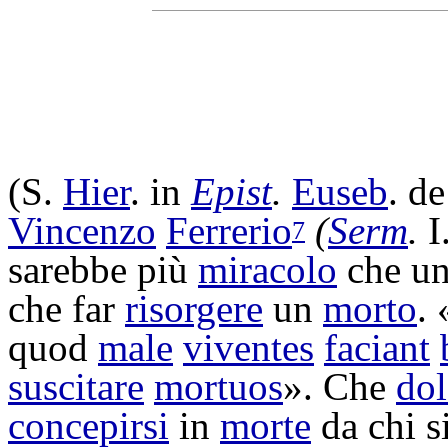
(S.
Hier
. in
Epist
.
Euseb
. d
Vincenzo
Ferrerio
(
Serm
.
I
7
sarebbe più
miracolo
che uno
che far
risorgere
un
morto
. 
quod
male
viventes
faciant
suscitare
mortuos
». Che
dol
concepirsi
in
morte
da chi s