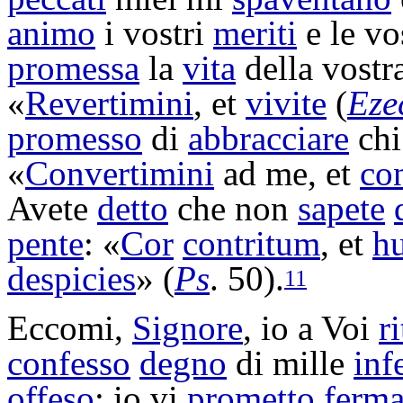
animo
i vostri
meriti
e le vo
promessa
la
vita
della vostr
«
Revertimini
, et
vivite
(
Eze
promesso
di
abbracciare
chi
«
Convertimini
ad me, et
co
Avete
detto
che non
sapete
pente
: «
Cor
contritum
, et
h
despicies
» (
Ps
. 50).
11
Eccomi,
Signore
, io a Voi
r
confesso
degno
di mille
inf
offeso
: io vi
prometto
ferm