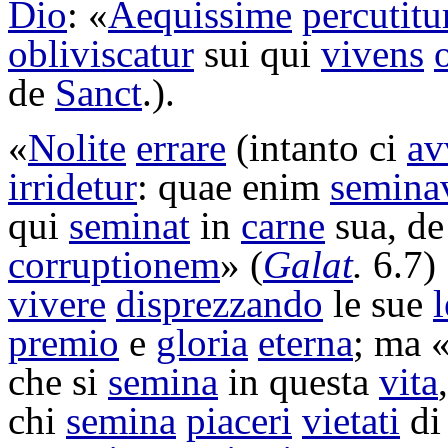
Dio
: «
Aequissime
percutitu
obliviscatur
sui qui
vivens
de
Sanct
.).
«
Nolite
errare
(intanto ci
av
irridetur
: quae enim
seminav
qui
seminat
in
carne
sua, d
corruptionem
» (
Galat
.
6.7)
vivere
disprezzando
le sue
premio
e
gloria
eterna
; ma 
che si
semina
in questa
vita
chi
semina
piaceri
vietati
d