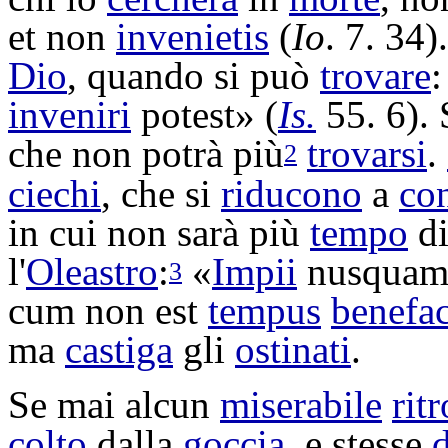
et non
invenietis
(
Io
. 7. 34
Dio
, quando si può
trovare
:
inveniri
potest» (
Is.
55. 6). 
che non potrà più
trovarsi
.
2
ciechi
, che si
riducono
a
con
in cui non sarà più
tempo
d
l'
Oleastro
:
«
Impii
nusqua
3
cum non est
tempus
benefac
ma
castiga
gli
ostinati
.
Se mai alcun
miserabile
rit
colto
dalla
goccia
, e stesse
d