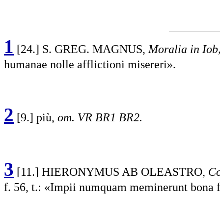
1
[24.] S. GREG. MAGNUS,
Moralia in Iob
humanae nolle afflictioni misereri».
2
[9.] più,
om. VR BR1 BR2.
3
[11.] HIERONYMUS AB OLEASTRO,
Co
f. 56, t.: «Impii numquam meminerunt bona f