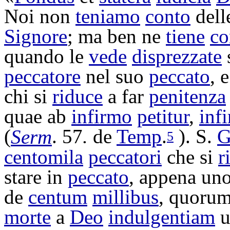
Noi non
teniamo
conto
dell
Signore
; ma ben ne
tiene
co
quando le
vede
disprezzate
s
peccatore
nel suo
peccato
, 
chi si
riduce
a far
penitenza
quae ab
infirmo
petitur
,
inf
(
Serm
. 57
.
de
Temp
.
). S.
G
5
centomila
peccatori
che si
r
stare in
peccato
, appena un
de
centum
millibus
, quoru
morte
a
Deo
indulgentiam
u