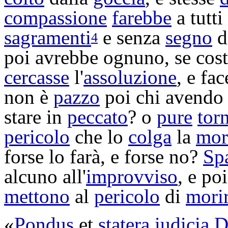
compassione
farebbe
a tutti
sagramenti
e senza
segno
d
4
poi avrebbe ognuno, se cos
cercasse
l'
assoluzione
, e fa
non è
pazzo
poi chi avend
stare in
peccato
? o
pure
tor
pericolo
che lo
colga
la
mor
forse lo farà, e forse no?
Sp
alcuno all'
improvviso
, e po
mettono
al
pericolo
di
mori
«
Pondus
et
statera
iudicia
D