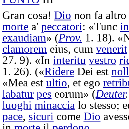
Gran cosa!
Dio
non fa altro
morte
a'
peccatori
: «Tunc
i
exaudiam
» (
Prov.
1. 18). 
clamorem
eius, cum
venerit
27. 9). «In
interitu
vestro
ri
1. 26). («
Ridere
Dei est
nol
«Mea est
ultio
, et ego
retri
labatur
pes
eorum» (
Deuter
luoghi
minaccia
lo stesso; e
pace
,
sicuri
come
Dio
avess
in
morte
il
perdono