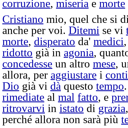
corruzione
,
miseria
e
morte
Cristiano
mio, quel che si dic
anche per voi.
Ditemi
se vi
morte
,
disperato
da'
medici
ridotto
già in
agonia
, quan
concedesse
un altro
mese
, u
allora, per
aggiustare
i
conti
Dio
già vi
dà
questo
tempo
rimediate
al
mal
fatto
, e
pre
ritrovarvi
in
istato
di
grazia
perché allora non sarà più
t