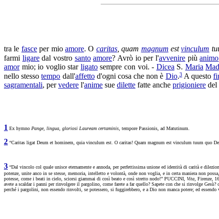
tra le
fasce
per mio
amore
. O
caritas
, quam
magnum
est
vinculum
tu
farmi
ligare
dal vostro
santo
amore
? Avrò io per l'
avvenire
più
animo
amor
mio; io voglio star
ligato
sempre con voi. -
Dicea
S.
Maria
Mad
3
nello stesso
tempo
dall'
affetto
d'ogni cosa che non è
Dio
.
A questo
f
sagramentali
, per
vedere
l'
anime
sue
dilette
fatte anche
prigioniere
del
1
Ex hymno
Pange, lingua, gloriosi Lauream certaminis,
tempore Passionis, ad Matutinum.
2
“Caritas ligat Deum et hominem, quia vinculum est. O caritas! Quam magnum est vinculum tuum quo
3
“Dal vincolo col quale unisce eternamente e annoda, per perfettissima unione ed identità di carità e dilezio
potenze, unite anco in se stesse, memoria, intelletto e volontà, onde non voglia, e in certa maniera non possa, m
potesse, come i beati in cielo, sciorsi giammai di così beato e così stretto nodo!” PUCCINI,
Vita,
Firenze, 1
avete a scaldar i panni per rinvolgere il pargolino, come farete a far quello? Sapete con che si rinvolge Gesù? co
perché i pargolini, non essendo rinvolti, se potessero, si fuggirebbero, e a Dio non manca potere; ed essendo 