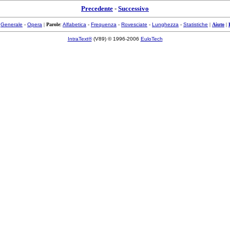
Precedente
-
Successivo
:
Generale
-
Opera
|
Parole
:
Alfabetica
-
Frequenza
-
Rovesciate
-
Lunghezza
-
Statistiche
|
Aiuto
|
IntraText®
(V89) © 1996-2006
EuloTech