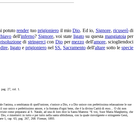
ai potuto
render
tuo
prigioniero
il mio
Dio
. Ed io,
Signore
,
ricuserò
di
chiavo
dell'
inferno
?
Signore
, voi state
ligato
su questa
mangiatoia
per
risoluzione
di
stringerci
con
Dio
per
mezzo
dell'
amore
,
sciogliendoci
ì
dire
,
ligato
e
prigioniero
nel
SS.
Sacramento
dell'
altare
sotto le
specie
pag. 27, col. 1.
le l'anima, a sembianza di quell'unione, s'unisce a Dio, e a Dio unisce con perfettissima relassazione le sue
e il suo unico e perfettissimo amore, e la fontana d'ogni bene, che è la divina Carità di esso... O chi non
 novizie come prepararsi al S. Natale, ad una di loro dice la Santa Maestra: “E voi, Suor Maria Margherita, che
 Dio, e rimettervi in tutto e per tutto nella santa ubbidienza, con la quale rinvolgerete e stringerete Gesù,
rte 1, cap. 63, pag. 267, 268. Firenze, 1893.