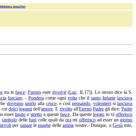
Biblioteca IntraText
ge
tra le
fasce
:
Pannis
eum
involvit
(
Luc
. II, [7]). Lo stesso dice la S.
scia
fasciare
. -
Pondera
come ogni
volta
che il
santo
Infante
lasciava
che
doveano
unirlo
alla
croce
; e così
pensando
,
volentieri
si
lasciava
 coi
dolci
legami
dell'
amore
. E
rivolto
all'
Eterno
Padre
gli dice:
Padre
io esser
ligato
e
stretto
a queste
fasce
. Da queste
legato
io vi
offerisco
n
simbolo
delle
funi
colle quali da
ora
mi
offerisco
ad esser un
giorno
utevoli
per
sanare
le
piaghe
delle
anime
nostre.- Dunque, o
Gesù
mio,