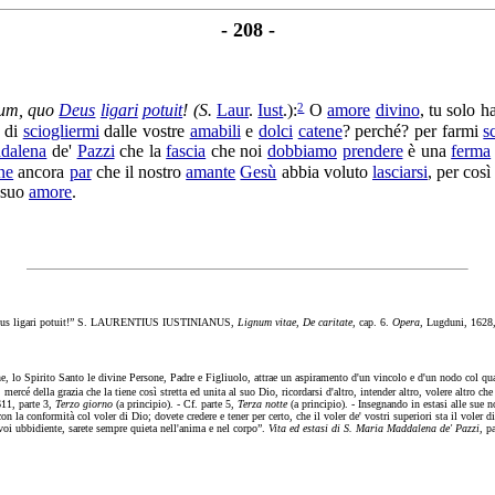
- 208 -
2
um, quo
Deus
ligari
potuit
!
(S.
Laur
.
Iust
.):
O
amore
divino
, tu solo h
di
sciogliermi
dalle vostre
amabili
e
dolci
catene
? perché? per farmi
s
dalena
de'
Pazzi
che la
fascia
che noi
dobbiamo
prendere
è una
ferma
ine
ancora
par
che il nostro
amante
Gesù
abbia voluto
lasciarsi
, per cos
 suo
amore
.
 Deus ligari potuit!” S. LAURENTIUS IUSTINIANUS,
Lignum vitae, De caritate,
cap. 6.
Opera,
Lugduni, 1628, 
ne, lo Spirito Santo le divine Persone, Padre e Figliuolo, attrae un aspiramento d'un vincolo e d'un nodo col qua
ercé della grazia che la tiene così stretta ed unita al suo Dio, ricordarsi d'altro, intender altro, volere altro ch
611, parte 3,
Terzo giorno
(a principio). - Cf. parte 5,
Terza notte
(a principio). - Insegnando in estasi alle sue
n la conformità col voler di Dio; dovete credere e tener per certo, che il voler de' vostri superiori sta il voler di
voi ubbidiente, sarete sempre quieta nell'anima e nel corpo”.
Vita ed estasi di S. Maria Maddalena de' Pazzi,
pa