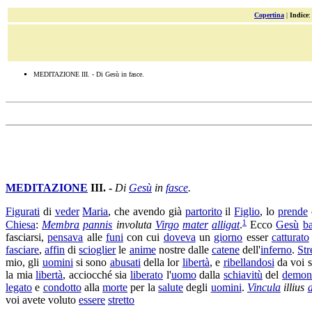
Copertina
|
Indice
MEDITAZIONE III. - Di Gesù in fasce.
MEDITAZIONE
III. -
Di
Gesù
in
fasce
.
Figurati
di
veder
Maria
, che avendo già
partorito
il
Figlio
, lo
prende
1
Chiesa
:
Membra
pannis
involuta
Virgo
mater
alligat
.
Ecco
Gesù
b
fasciarsi
,
pensava
alle
funi
con cui
doveva
un
giorno
esser
catturato
fasciare
,
affin
di
scioglier
le
anime
nostre dalle
catene
dell'
inferno
.
Str
mio, gli
uomini
si sono
abusati
della lor
libertà
, e
ribellandosi
da voi 
la mia
libertà
, acciocché sia
liberato
l'
uomo
dalla
schiavitù
del
demon
legato
e
condotto
alla
morte
per la
salute
degli
uomini
.
Vincula
illius
a
voi avete voluto
essere
stretto