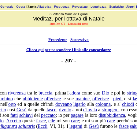
:
Generale
-
Opera
|
Parole
:
Alfabetica
-
Frequenza
-
Rovesciate
-
Lunghezza
-
Statistiche
|
Aiuto
|
S. Alfonso Maria de Liguori
Meditaz. per l'ottava di Natale
IntraText CT - Lettura del testo
Precedente
-
Successivo
Clicca qui per nascondere i link alle concordanze
- 207 -
con
riverenza
tra le
braccia
, prima l'
adora
come suo
Dio
e poi lo
strin
ambino
che
ubbidiente
offerisce
le sue
manine
,
offerisce
i
piedi
e si
la
nell'
orto
ed a quelle ch'indi
doveano
ligarlo
alla
colonna
, e a'
chiodi
etto
così
Gesù
da quelle
fasce
,
rivolto
a noi
c'
invita
a
stringerci
con esso
si son
fatti
schiavi
del
peccato
; io per
pagare
la loro
disubbidienza
, vogl
io
.
Accetto
queste
fasce
,
elle
mi son
care
; e mi son più
care
perché so
lligatura
salutaris
(
Eccli
. VI, 31). I
legami
di
Gesù
furono le
fasce
sal