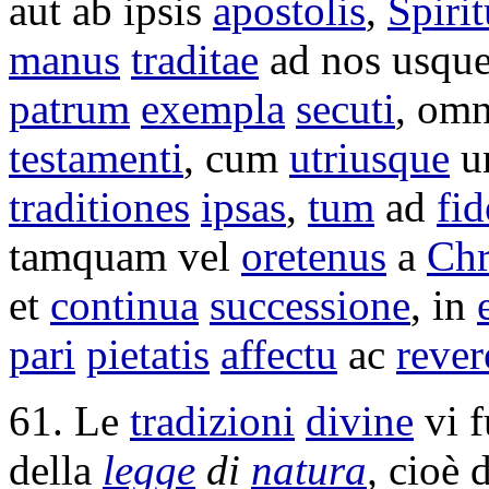
aut ab ipsis
apostolis
,
Spirit
manus
traditae
ad nos usqu
patrum
exempla
secuti
, om
testamenti
, cum
utriusque
u
traditiones
ipsas
,
tum
ad
fi
tamquam vel
oretenus
a
Chr
et
continua
successione
, in
pari
pietatis
affectu
ac
rever
61. Le
tradizioni
divine
vi 
della
legge
di
natura
,
cioè 