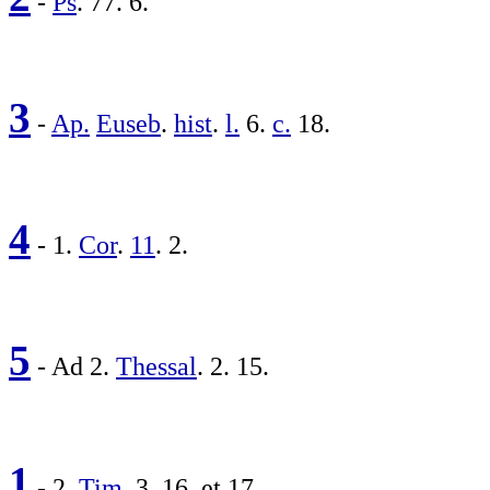
-
Ps
. 77. 6.
3
-
Ap.
Euseb
.
hist
.
l.
6.
c.
18.
4
- 1.
Cor
.
11
. 2.
5
- Ad 2.
Thessal
. 2. 15.
1
- 2.
Tim
. 3. 16. et 17.