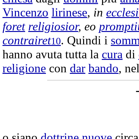
Vincenzo
lirinese
,
in
eccles
foret
religiosior
, eo
prompti
contrairet
. Quindi i
somm
10
hanno avuta tutta la
cura
di
religione
con
dar
bando
, ne
o siano
dottrine
nuove
circa