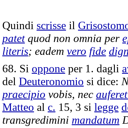
Quindi
scrisse
il
Grisostom
patet
quod non omnia per
e
literis
; eadem
vero
fide
dig
68. Si
oppone
per 1. dagli
a
del
Deuteronomio
si dice:
praecipio
vobis, nec
auferet
Matteo
al
c.
15, 3 si
legge
d
transgredimini
mandatum
D