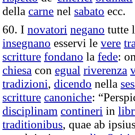
della
carne
nel
sabato
ecc.
60. I
novatori
negano
tutte 
insegnano
esservi le
vere
tr
scritture
fondano
la
fede
: o
chiesa
con
egual
riverenza
tradizioni
,
dicendo
nella
se
scritture
canoniche
: “
Perspi
disciplinam
contineri
in
libr
traditionibus
, quae ab ipsiu