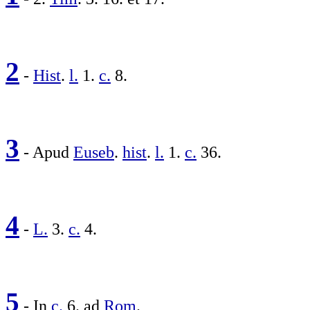
2
-
Hist
.
l.
1.
c.
8.
3
- Apud
Euseb
.
hist
.
l.
1.
c.
36.
4
-
L.
3.
c.
4.
5
- In
c.
6. ad
Rom
.