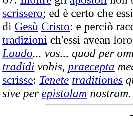
scrissero
; ed è certo che ess
di
Gesù
Cristo
: e perciò
rac
tradizioni
ch'essi avean lor
Laudo
... vos... quod per o
tradidi
vobis,
praecepta
me
scrisse
:
Tenete
traditiones
q
sive per
epistolam
nostram.