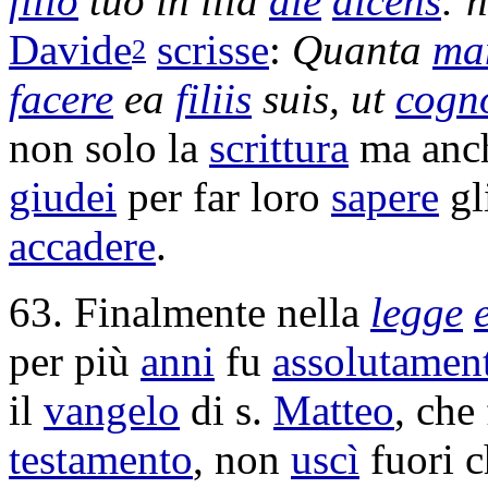
filio
tuo in illa
die
dicens
: 
Davide
scrisse
:
Quanta
ma
2
facere
ea
filiis
suis, ut
cogn
non solo la
scrittura
ma anc
giudei
per far loro
sapere
gl
accadere
.
63. Finalmente nella
legge
per più
anni
fu
assolutamen
il
vangelo
di s.
Matteo
, che
testamento
, non
uscì
fuori c