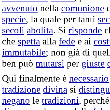
avvenuto
nella
comunione
d
specie
, la quale per tanti
sec
secoli
abolita
. Si
risponde
c
che
spetta
alla
fede
e ai
cos
immutabile
; non già di que
ben può
mutarsi
per
giuste
Qui finalmente è
necessario
tradizione
divina
si
disting
negano
le
tradizioni
, perch