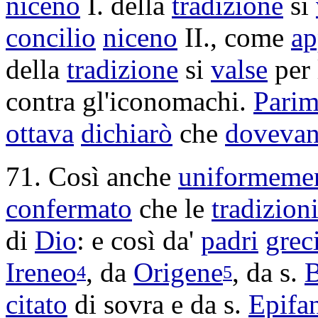
niceno
I. della
tradizione
si
concilio
niceno
II., come
ap
della
tradizione
si
valse
per
contra gl'
iconomachi
.
Parim
ottava
dichiarò
che
doveva
71. Così anche
uniformeme
confermato
che le
tradizion
di
Dio
: e così da'
padri
grec
Ireneo
, da
Origene
, da s.
B
4
5
citato
di sovra e da s.
Epifa