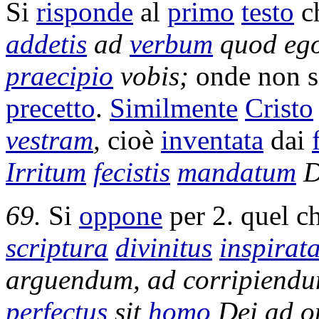
Si
risponde
al
primo
testo
c
addetis
ad
verbum
quod eg
praecipio
vobis;
onde non 
precetto
.
Similmente
Cristo
vestram
,
cioè
inventata
dai
Irritum
fecistis
mandatum
D
69.
Si
oppone
per 2. quel ch
scriptura
divinitus
inspirat
arguendum
, ad
corripiend
perfectus
sit
homo
Dei ad 