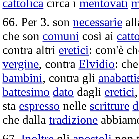
cattolica
circa i
mentovati
m
66. Per 3. son
necessarie
al
che son
comuni
così ai
catto
contra altri
eretici
: com'è ch
vergine
, contra
Elvidio
: ch
bambini
, contra gli
anabatti
battesimo
dato
dagli
eretici
sta
espresso
nelle
scritture
d
che dalla
tradizione
abbiamo
67.
Inoltre
gli
apostoli
non t