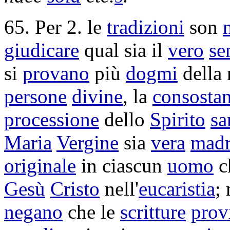
65. Per 2. le
tradizioni
son
giudicare
qual sia il
vero
se
si
provano
più
dogmi
della 
persone
divine
, la
consostan
processione
dello
Spirito
sa
Maria
Vergine
sia
vera
mad
originale
in ciascun
uomo
c
Gesù
Cristo
nell'
eucaristia
;
negano
che le
scritture
prov