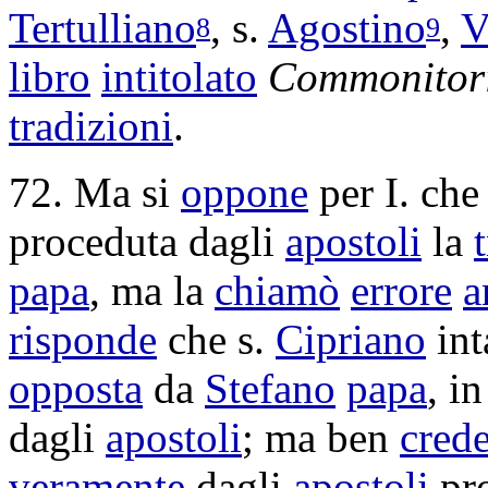
Tertulliano
, s.
Agostino
,
V
8
9
libro
intitolato
Commonitor
tradizioni
.
72. Ma si
oppone
per I. che
proceduta
dagli
apostoli
la
papa
, ma la
chiamò
errore
a
risponde
che s.
Cipriano
int
opposta
da
Stefano
papa
, i
dagli
apostoli
; ma ben
cred
veramente
dagli
apostoli
pr