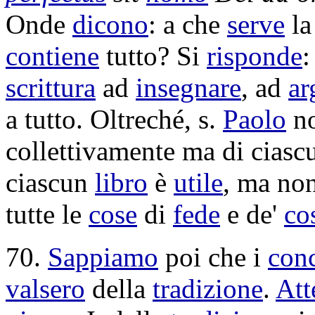
Onde
dicono
: a che
serve
l
contiene
tutto? Si
risponde
:
scrittura
ad
insegnare
, ad
ar
a tutto. Oltreché, s.
Paolo
n
collettivamente
ma di ciasc
ciascun
libro
è
utile
, ma no
tutte le
cose
di
fede
e de'
co
70.
Sappiamo
poi che i
conc
valsero
della
tradizione
.
Att