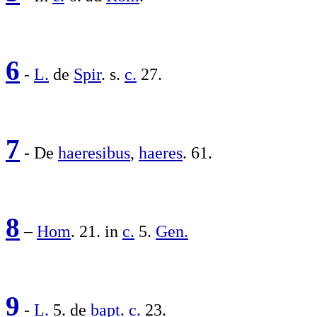
6
-
L.
de
Spir
. s.
c.
27.
7
- De
haeresibus
,
haeres
. 61.
8
–
Hom
. 21. in
c.
5.
Gen.
9
-
L.
5. de
bapt
.
c.
23.