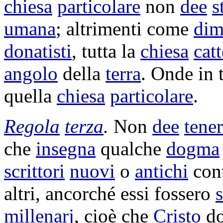
chiesa
particolare
non
dee
s
umana
; altrimenti come
dim
donatisti
, tutta la
chiesa
catt
angolo
della
terra
. Onde in 
quella
chiesa
particolare
.
Regola
terza
.
Non
dee
tener
che
insegna
qualche
dogma
scrittori
nuovi
o
antichi
cont
altri, ancorché essi fossero
s
millenarj
, cioè che
Cristo
do