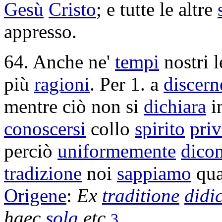
Gesù
Cristo
; e tutte le altre
appresso.
64. Anche ne'
tempi
nostri 
più
ragioni
. Per 1. a
discern
mentre ciò non si
dichiara
i
conoscersi
collo
spirito
priv
perciò
uniformemente
dico
tradizione
noi
sappiamo
qua
Origene
:
Ex
traditione
didic
haec
sola
etc.
.
3