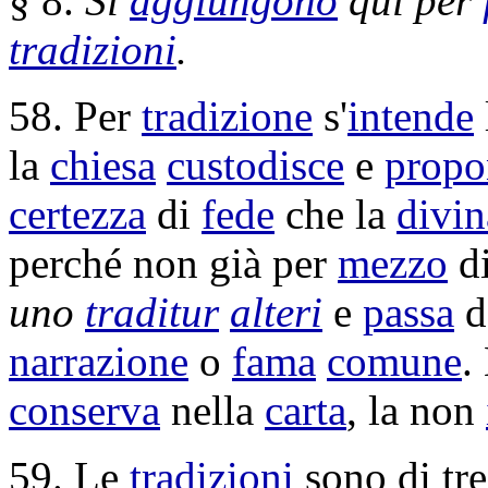
§ 8.
Si
aggiungono
qui per
tradizioni
.
58. Per
tradizione
s'
intende
la
chiesa
custodisce
e
propo
certezza
di
fede
che la
divin
perché non già per
mezzo
d
uno
traditur
alteri
e
passa
d
narrazione
o
fama
comune
.
conserva
nella
carta
, la non
59. Le
tradizioni
sono di tr