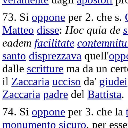
73. Si
oppone
per 2. che s.
Matteo
disse
:
Hoc quia de
s
eadem
facilitate
contemnitu
santo
disprezzava
quell'
opp
dalle
scritture
ma da un cer
il
Zaccaria
ucciso
da'
giudei
Zaccaria
padre
del
Battista
.
74. Si
oppone
per 3. che la
monumento
sicuro
, per ess