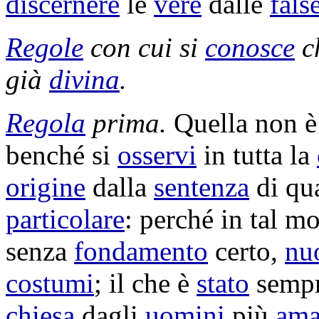
discernere
le
vere
dalle
fals
Regole
con cui si
conosce
c
già
divina
.
Regola
prima.
Quella non 
benché si
osservi
in tutta la
origine
dalla
sentenza
di qu
particolare
: perché in tal 
senza
fondamento
certo,
nu
costumi
; il che è
stato
semp
chiesa
dagli
uomini
più
ama