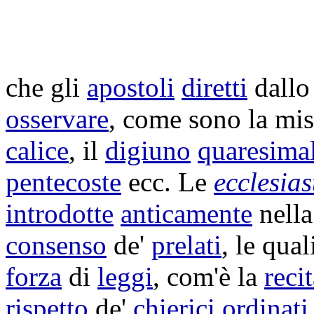
che gli
apostoli
diretti
dall
osservare
, come sono la
mis
calice
, il
digiuno
quaresima
pentecoste
ecc. Le
ecclesias
introdotte
anticamente
nell
consenso
de'
prelati
, le qual
forza
di
leggi
, com'è la
reci
rispetto
de'
chierici
ordinati