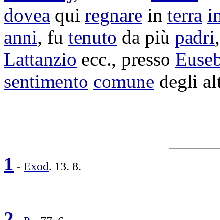
dovea
qui
regnare
in
terra
i
anni
, fu
tenuto
da più
padri
Lattanzio
ecc., presso
Euseb
sentimento
comune
degli al
1
-
Exod
. 13. 8.
2