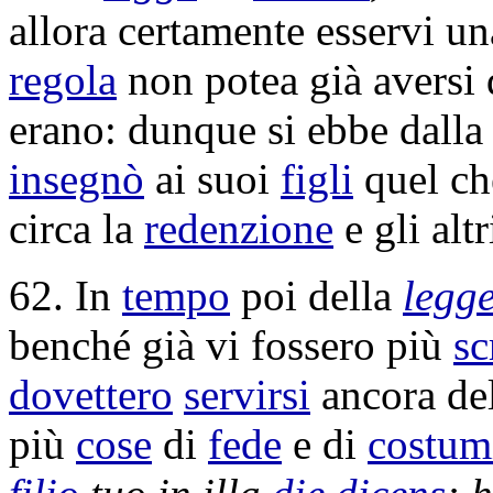
allora certamente esservi u
regola
non potea già aversi 
erano: dunque si ebbe dall
insegnò
ai suoi
figli
quel ch
circa la
redenzione
e gli alt
62. In
tempo
poi della
legg
benché già vi fossero più
sc
dovettero
servirsi
ancora de
più
cose
di
fede
e di
costum