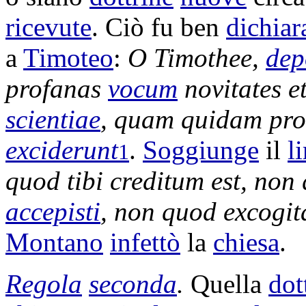
ricevute
. Ciò fu ben
dichiar
a
Timoteo
:
O
Timothee
,
dep
profanas
vocum
novitates
e
scientiae
, quam quidam
pro
exciderunt
.
Soggiunge
il
l
1
quod tibi
creditum
est, non
accepisti
, non quod
excogit
Montano
infettò
la
chiesa
.
Regola
seconda
.
Quella
dot