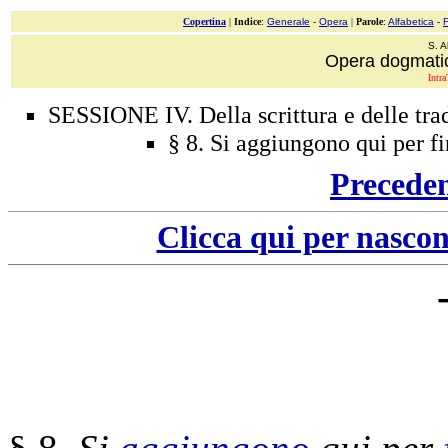
Copertina
|
Indice
:
Generale
-
Opera
|
Parole
:
Alfabetica
-
S. A
Opera dogmatica.
Intra
SESSIONE IV. Della scrittura e delle trad
§ 8. Si aggiungono qui per fin
Precede
Clicca qui per nascon