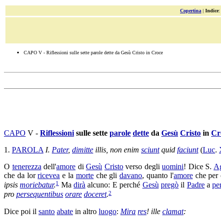
Copertina
|
Indice
CAPO V - Riflessioni sulle sette parole dette da Gesù Cristo in Croce
CAPO
V -
Riflessioni
sulle sette
parole
dette
da
Gesù
Cristo
in
Cr
1.
PAROLA
I.
Pater
,
dimitte
illis, non enim
sciunt
quid
faciunt
(
Luc
.
O
tenerezza
dell'
amore
di
Gesù
Cristo
verso degli
uomini
! Dice S.
Ag
che da lor
ricevea
e la
morte
che gli
davano
, quanto l'
amore
che per 
1
ipsis
moriebatur
.
Ma
dirà
alcuno: E perché
Gesù
pregò
il
Padre
a
pe
2
pro
persequentibus
orare
doceret
.
Dice poi il
santo
abate
in altro
luogo
:
Mira
res
! ille
clamat
: