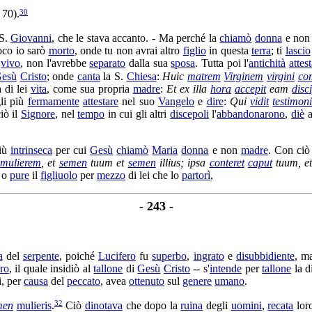
30
. 70).
S.
Giovanni
, che le stava accanto. - Ma perché la
chiamò
donna
e no
poco io sarò
morto
, onde tu non avrai altro
figlio
in questa
terra
; ti
lascio
r
vivo
, non l'avrebbe
separato
dalla sua
sposa
. Tutta poi l'
antichità
attes
esù
Cristo
; onde
canta
la S.
Chiesa
:
Huic
matrem
Virginem
virgini
co
a di lei
vita
, come sua propria
madre
:
Et ex illa
hora
accepit
eam
disc
li più
fermamente
attestare
nel suo
Vangelo
e
dire
:
Qui
vidit
testimon
ciò il
Signore
, nel
tempo
in cui gli altri
discepoli
l'
abbandonarono
,
diè
a
iù
intrinseca
per cui
Gesù
chiamò
Maria
donna
e non
madre
. Con ciò
t
mulierem
, et
semen
tuum et
semen
illius; ipsa
conteret
caput
tuum, e
, o
pure
il
figliuolo
per
mezzo
di lei che lo
partorì
,
- 243 -
a
del
serpente
, poiché
Lucifero
fu
superbo
,
ingrato
e
disubbidiente
, ma
ro
, il quale
insidiò
al
tallone
di
Gesù
Cristo
-- s'
intende
per
tallone
la d
i, per
causa
del
peccato
, avea
ottenuto
sul
genere
umano
.
32
men
mulieris
.
Ciò
dinotava
che dopo la
ruina
degli
uomini
,
recata
lor