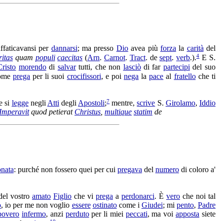
affaticavansi
per
dannarsi
; ma presso
Dio
avea più
forza
la
carità
del
4
ritas
quam
populi
caecitas
(
Arn
.
Carnot
.
Tract
. de
sept
.
verb
.).
E S.
Cristo
morendo
di
salvar
tutti, che non
lasciò
di far
partecipi
del suo
ome
prega
per li suoi
crocifissori
, e poi
nega
la
pace
al
fratello
che ti
7
e si
legge
negli
Atti
degli
Apostoli
;
mentre,
scrive
S.
Girolamo
,
Iddio
Imperavit
quod
petierat
Christus
,
multique
statim
de
onata
: purché non fossero quei per cui
pregava
del
numero
di coloro a'
el vostro
amato
Figlio
che vi
prega
a
perdonarci
. È
vero
che noi tal
o
, io per me non voglio
essere
ostinato
come i
Giudei
; mi
pento
,
Padre
povero
infermo
, anzi
perduto
per li miei
peccati
, ma voi
apposta
siete