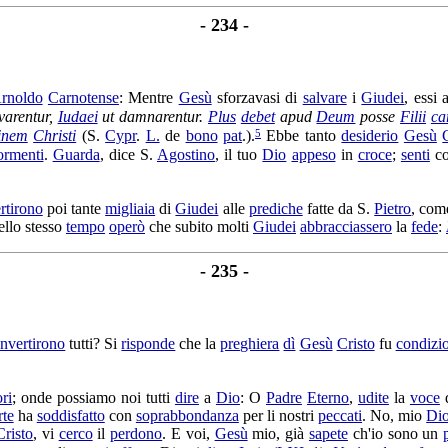
- 234 -
rnoldo
Carnotense
: Mentre
Gesù
sforzavasi
di
salvare
i
Giudei
, essi
varentur
,
Iudaei
ut
damnarentur
.
Plus
debet
apud
Deum
posse
Filii
ca
5
inem
Christi
(S.
Cypr
.
L.
de
bono
pat
.).
Ebbe tanto
desiderio
Gesù
ormenti
.
Guarda
, dice S.
Agostino
, il tuo
Dio
appeso
in
croce
;
senti
c
rtirono
poi tante
migliaia
di
Giudei
alle
prediche
fatte da S.
Pietro
, com
ello stesso
tempo
operò
che subito molti
Giudei
abbracciassero
la
fede
:
- 235 -
nvertirono
tutti? Si
risponde
che la
preghiera
dì
Gesù
Cristo
fu
condizi
ri
; onde possiamo noi tutti
dire
a
Dio
: O
Padre
Eterno
,
udite
la
voce
d
te
ha
soddisfatto
con
soprabbondanza
per li nostri
peccati
. No, mio
Di
Cristo
, vi
cerco
il
perdono
. E voi,
Gesù
mio, già
sapete
ch'io sono un