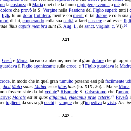
ano
la
costanza
di
Maria
quei che la fanno
dipingere
svenuta
a
piè
della
l
dolore
che
provò
la S.
Vergine
nella
Passione
del
Figlio
superò
tutti i
'
figli
, fu un
dolor
fruttifero
; mentre coi
meriti
di tal
dolore
e colla sua
mbri
di lui,
cooperando
colla sua
carità
a farci
nascere
e ad esser
figli
26
quae illius
capitis
membra
sunt (S.
Aug
.
L.
de
sanct
.
virginit
.
c.
VI).
- 241 -
,
Gesù
e
Maria
,
taceano
ambedue, mentre il gran
dolore
che gli
oppri
guardava
il
Figlio
agonizzante
sulla
croce
, e '
l
Figlio
guardava
la
Madr
croce
, in modo che in quel gran
tumulto
poteano essi più
facilmente
udi
t
,
dicit
Matri
suae:
Mulier
, ecce
filius
tuus
(Io. XIX, 26). - Ma se
Maria
non fossero state da lui
vedute
?
Risponde
S.
Grisostomo
che l'
amore
29
scrive
:
Morale
est ut quos
diligimus
,
videamus
prae
ceteris
.
Rivelò
l
per
togliersi
da sovra gli
occhi
il
sangue
che gl'
impediva
la
vista
:
Nec i
- 242 -