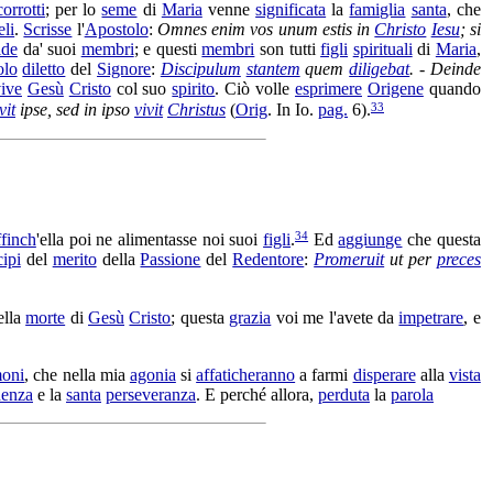
corrotti
; per lo
seme
di
Maria
venne
significata
la
famiglia
santa
, che
eli
.
Scrisse
l'
Apostolo
:
Omnes enim vos unum estis in
Christo
Iesu
; si
ide
da' suoi
membri
; e questi
membri
son tutti
figli
spirituali
di
Maria
,
olo
diletto
del
Signore
:
Discipulum
stantem
quem
diligebat
. - Deinde
ive
Gesù
Cristo
col suo
spirito
. Ciò volle
esprimere
Origene
quando
33
vit
ipse, sed in ipso
vivit
Christus
(
Orig
. In Io.
pag.
6).
34
ffinch
'ella poi ne
alimentasse
noi suoi
figli
.
Ed
aggiunge
che questa
cipi
del
merito
della
Passione
del
Redentore
:
Promeruit
ut per
preces
lla
morte
di
Gesù
Cristo
; questa
grazia
voi me l'avete da
impetrare
, e
oni
, che nella mia
agonia
si
affaticheranno
a farmi
disperare
alla
vista
denza
e la
santa
perseveranza
. E perché allora,
perduta
la
parola