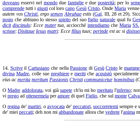
doveano
esservi nel
mondo
due
famiglie
e due
posterità
; per lo
sem
comprende
tutti i
giusti
col loro
capo
Gesù
Cristo
. Onde
Maria
venn
autem vos
Christi
, ergo
semen
Abrahae
estis
(
Gal
. III, 28 et 29). Si
posto
che abbiano lo stesso
spirito
del suo
figlio
naturale
qual fu
Ge
dicit
discipulo
: Ecce
mater
tua,
acciocché
intendiamo
che
Maria
SS.
scrisse
:
Dixitque
Iesus
matri
: Ecce
filius
tuus;
perinde
est ac si
dixisse
14.
Scrive
il
Cartusiano
che nella
Passione
di
Gesù
Cristo
le
mammel
divina
Madre
, colle sue
preghiere
e
meriti
che
acquistò
specialmente 
eius ac
merita
meritum
Passionis
Christi
communicetur
hominibus
(
C
O
Madre
addolorata
, voi già
sapete
ch'io mi ho
meritato
l'
inferno
; no
vi
prego
ad
ottenermela
per
amore
di quel
Figlio
, che sul
monte
Calva
O
regina
de'
martiri
, o
avvocata
de'
peccatori
,
soccorretemi
sempre e s
de' miei
peccati
; deh non mi
abbandonate
allora che
vedrete
l'
anima
mi