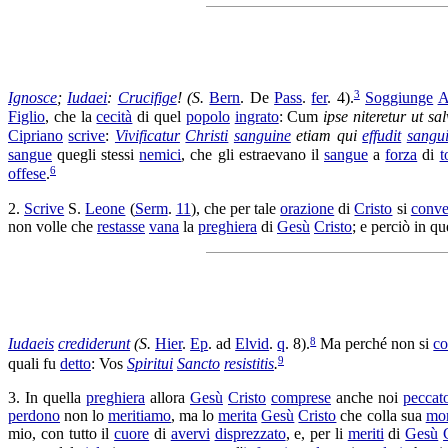
3
Ignosce
;
Iudaei
:
Crucifige
! (S.
Bern
. De
Pass
.
fer
. 4).
Soggiunge
A
Figlio
, che la
cecità
di quel
popolo
ingrato
: Cum
ipse
niteretur
ut
sal
Cipriano
scrive
:
Vivificatur
Christi
sanguine
etiam qui
effudit
sangu
sangue
quegli stessi
nemici
, che gli
estraevano
il
sangue
a
forza
di
t
6
offese
.
2.
Scrive
S.
Leone
(
Serm
.
11
), che per tale
orazione
di
Cristo
si
conve
non volle che
restasse
vana
la
preghiera
di
Gesù
Cristo
; e perciò in qu
8
Iudaeis
crediderunt
(S.
Hier
.
Ep
. ad
Elvid
.
q
. 8).
Ma perché non si
co
9
quali fu
detto
: Vos
Spiritui
Sancto
resistitis
.
3. In quella
preghiera
allora
Gesù
Cristo
comprese
anche noi
peccato
perdono
non lo
meritiamo
, ma lo
merita
Gesù
Cristo
che colla sua
mor
mio, con tutto il
cuore
di
avervi
disprezzato
, e, per li
meriti
di
Gesù