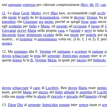
nisi
sanguine
expresso
per
ciliorum
compressionem
(
Rev.
lib.
lV
,
cap
11
. Le
disse
Gesù
:
Mulier
, ecce
filius
tuus,
accennandole
cogli
occhi
alla
morte
le
parlò
da lei
licenziandosi
, come le
dicesse
:
Donna
, fra 
intendere
che
Giuseppe
era
morto
, perché se quegli
fosse
stato
anco
egli
sostituito
per
figlio
a
Maria
, ed
onorato
ad
occupare
il
luogo
di
G
Giovanni
ricevé
Maria
nella propria
casa
, e l'
assisté
e
servi
in tutta l
discepolo
fosse
testimonio
oculare
della sua
morte
per
poterla
poi eg
nostris... et
testamur
et
annuntiamus
vobis
etc. (I Io. I, 1 et 2). E per
nemici
.
12. Ma
torniamo
alla S.
Vergine
ed
entriamo
a
scorgere
la
ragione
p
dovea
schiacciare
la
testa
del
serpente
:
Inimicitias
ponam
inter te e
questa
donna
fu la
B.
Vergine
Maria
, la quale per
mezzo
del
figliuolo
dovea
schiacciare
il
capo
di
Lucifero
. Ben
dovea
Maria
esser
nemic
tuum,
perché
Maria
per
mezzo
del
figlio
abbatté
la
superbia
di
Lucife
colla sua
morte
ebbe la
gloria
di
vincerlo
e
privarlo
dell'
imperio
ch'egl
13.
Disse
Dio
al
serpente
:
Inimicitias
ponam
inter
semen
tuum et
se