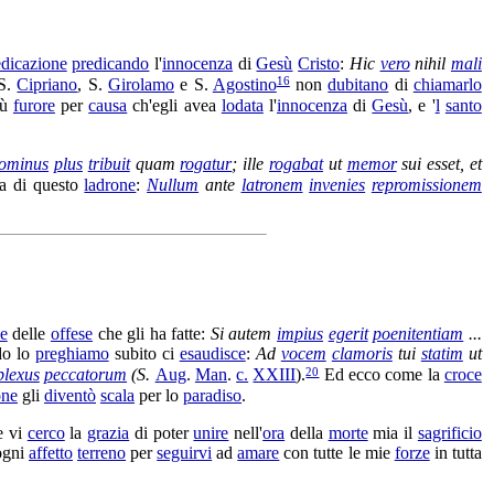
edicazione
predicando
l'
innocenza
di
Gesù
Cristo
:
Hic
vero
nihil
mali
16
S.
Cipriano
, S.
Girolamo
e S.
Agostino
non
dubitano
di
chiamarlo
iù
furore
per
causa
ch'egli avea
lodata
l'
innocenza
di
Gesù
, e '
l
santo
ominus
plus
tribuit
quam
rogatur
; ille
rogabat
ut
memor
sui esset, et
a di questo
ladrone
:
Nullum
ante
latronem
invenies
repromissionem
se
delle
offese
che gli ha fatte:
Si autem
impius
egerit
poenitentiam
...
do lo
preghiamo
subito ci
esaudisce
:
Ad
vocem
clamoris
tui
statim
ut
20
lexus
peccatorum
(S.
Aug
.
Man
.
c.
XXIII
).
Ed ecco come la
croce
one
gli
diventò
scala
per lo
paradiso
.
 vi
cerco
la
grazia
di poter
unire
nell'
ora
della
morte
mia il
sagrificio
ogni
affetto
terreno
per
seguirvi
ad
amare
con tutte le mie
forze
in tutta