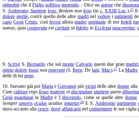
obbrobri
che il
Figlio
soffriva
morendo
. - Dice un
autore
che
disonor
25
S.
Ambrogio
:
Stantem
lego
,
flentem
non
lego
(in
c.
XXIII
Luc
.).
I
dolore
sterile
, com'è quello delle altre
madri
nel
vedere
i
patimenti
de
capo
Gesù
Cristo
, così
fecesi
allora
madre
spirituale
di noi
fedeli
me
sumus, quia
cooperata
est
caritate
ut
fideles
in
Ecclesia
nascerentur
, 
9.
Scrive
S.
Bernardo
che sul
monte
Calvario
questi due gran
martiri
27
nimio
dolore
loqui
non
poterant
(S.
Bern
. De
lam
.
Mar.
).
La
Madre
delle di lui
pene
.
10. Stavano già poi
Maria
e
Giovanni
più
vicini
delle altre
donne
alla
Cum
vidisset
ergo
Iesus
matrem
et
discipulum
stantem
quem
diligeba
Gesù
guardasse
la
Madre
e '
l
discepolo
, come se quelle altre
donne
28
Semper
amoris
oculus
acutius
intuetur
.
E S.
Ambrogio
parimente
stava accanto alla
croce
,
dové
affaticarsi
nel
comprimere
le sue
ciglia