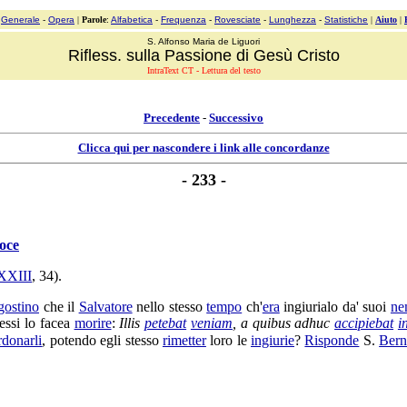
:
Generale
-
Opera
|
Parole
:
Alfabetica
-
Frequenza
-
Rovesciate
-
Lunghezza
-
Statistiche
|
Aiuto
|
S. Alfonso Maria de Liguori
Rifless. sulla Passione di Gesù Cristo
IntraText CT - Lettura del testo
Precedente
-
Successivo
Clicca qui per nascondere i link alle concordanze
- 233 -
oce
XXIII
, 34).
ostino
che il
Salvatore
nello stesso
tempo
ch'
era
ingiurialo
da' suoi
ne
essi lo facea
morire
:
Illis
petebat
veniam
, a quibus adhuc
accipiebat
i
rdonarli
, potendo egli stesso
rimetter
loro le
ingiurie
?
Risponde
S.
Bern