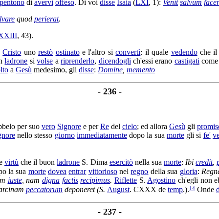
pentono
di
avervi
offeso
. Di voi
disse
Isaia
(
LXI
, 1):
Venit
salvum
face
lvare
quod
perierat
.
XXIII
, 43).
Cristo
uno
restò
ostinato
e l'altro si
convertì
: il quale
vedendo
che il
on
ladrone
si
volse
a
riprenderlo
,
dicendogli
ch'essi erano
castigati
com
lto
a
Gesù
medesimo, gli
disse
:
Domine
,
memento
- 236 -
bbelo
per suo
vero
Signore
e per
Re
del
cielo
; ed allora
Gesù
gli
promis
gnore
nello stesso
giorno
immediatamente
dopo la sua
morte
gli si
fe'
v
le
virtù
che il buon
ladrone
S.
Dima
esercitò
nella sua
morte
:
Ibi
credit
,
o la sua
morte
dovea
entrar
vittorioso
nel
regno
della sua
gloria
:
Regn
dem
iuste
, nam
digna
factis
recipimus
.
Riflette
S.
Agostino
ch'egli non 
14
arcinam
peccatorum
deponeret
(S.
August
.
CXXX
de
temp
.).
Onde
- 237 -