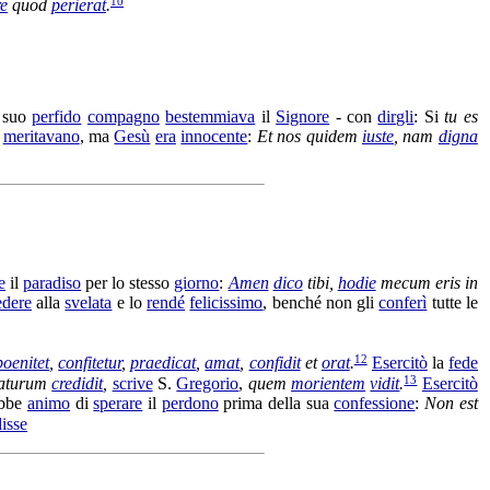
10
re
quod
perierat
.
 suo
perfido
compagno
bestemmiava
il
Signore
- con
dirgli
: Si
tu es
e
meritavano
, ma
Gesù
era
innocente
:
Et nos quidem
iuste
, nam
digna
e
il
paradiso
per lo stesso
giorno
:
Amen
dico
tibi,
hodie
mecum eris in
edere
alla
svelata
e lo
rendé
felicissimo
, benché non gli
conferì
tutte le
12
poenitet
,
confitetur
,
praedicat
,
amat
,
confidit
et
orat
.
Esercitò
la
fede
13
aturum
credidit
,
scrive
S.
Gregorio
,
quem
morientem
vidit
.
Esercitò
ebbe
animo
di
sperare
il
perdono
prima della sua
confessione
:
Non est
disse