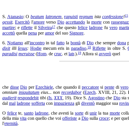
15
S.
Atanasio
: O
beatum
latronem
,
rapuisti
regnum
ista
confessione
!
gessit
.
Esercitò
l'
amore
verso
Dio
accettando
la
morte
con
rassegnaz
17
martire
; e
riflette
il
Silveira
che questo
felice
ladrone
fu
vero
marti
accettò
quella
pena
per
amor
del suo
Signore
.
6.
Notiamo
all'
incontro
in tal
fatto
la
bontà
di
Dio
che sempre
dona
p
18
dixit
illi
Iesus
:
Hodie
mecum eris in
paradiso
.
Riflette
in oltre S.
19
paradisi
meruisse
(
Hom
. de
cruc
. et
latr
.).
Allora si
avverò
quel
che
disse
Dio
per
Ezechiele
, che quando il
peccatore
si
pente
di
vero
omnium
iniquitatum
eius... non
recordabor
(
Ezech
. XVIII, 21, 22).
audierit
respondebit
tibi (
Is.
XXX
,
19). Dice S.
Agostino
che
Dio
sta 
dal
mal
ladrone
sofferta
con
impazienza
gli
diventò
maggior sua
rovin
O
felice
te,
santo
ladrone
, che avesti la
sorte
di
unir
la tua
morte
col
della mia
vita
con quello che voi
offeriste
a
Dio
sulla
croce
; e per que
l'
eternità
.