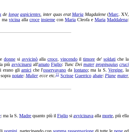
s
de
longe
aspicientes
, inter quas erat
Maria
Magdalene
(
Marc
. XV,
, ma
vicina
alla
croce
insieme
con
Maria
Cleofa
e
Maria
Maddalena
:
tre
donne
si
avvicinò
alla
croce
,
vincendo
il
timore
de'
soldati
che la
lla più
avvicinarsi
all'
amato
Figlio
:
Tunc Dei
mater
propinquius
cruci
i erano gli
amici
che l'
osservavano
da
lontano
; ma la S.
Vergine
, la
22
 sopra
notate
:
Mulier
ecce
etc.
Scrisse
Guerrico
abate
:
Plane
mater
,
e
: ma la S.
Madre
quanto più il
Figlio
si
avvicinava
alla
morte
, più ella
li
uomini
,
partecipando
con
somma
rassegnazione
di tutte le
pene
ed