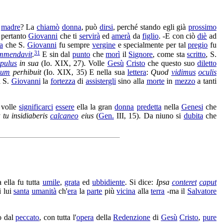
n
madre
? La
chiamò
donna
, può
dirsi
, perché stando egli già
prossimo
pertanto
Giovanni
che ti
servirà
ed
amerà
da
figlio
. -E con ciò
diè
ad
ta
che S.
Giovanni
fu sempre
vergine
e specialmente per tal
pregio
fu
31
mmendavit
.
E sin dal
punto
che
morì
il
Signore
, come sta
scritto
, S.
ipulus
in sua
(Io. XIX, 27). Volle
Gesù
Cristo
che
questo suo
diletto
ium
perhibuit
(Io. XIX, 35) E nella sua
lettera
:
Quod
vidimus
oculis
 S.
Giovanni
la
fortezza
di
assistergli
sino alla
morte
in
mezzo
a tanti
 volle
significarci
essere
ella la gran
donna
predetta
nella
Genesi
che
t tu
insidiaberis
calcaneo
eius
(
Gen.
III, 15). Da niuno si
dubita
che
 ella fu tutta
umile
,
grata
ed
ubbidiente
. Si dice:
Ipsa
conteret
caput
i lui
santa
umanità
ch'
era
la
parte
più
vicina
alla
terra
-ma il
Salvatore
o dal
peccato
, con tutta l'
opera
della
Redenzione
di
Gesù
Cristo
,
pure