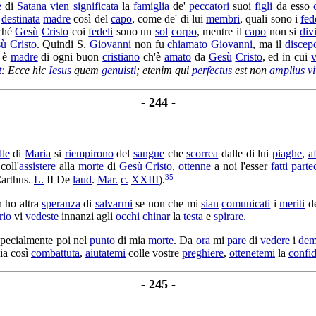
e
di
Satana
vien
significata
la
famiglia
de'
peccatori
suoi
figli
da esso
e
destinata
madre
così del
capo
, come de' di lui
membri
, quali sono i
fed
cché
Gesù
Cristo
coi
fedeli
sono un
sol
corpo
, mentre il
capo
non si
div
sù
Cristo
. Quindi S.
Giovanni
non fu
chiamato
Giovanni
, ma il
discep
è
madre
di ogni buon
cristiano
ch'è
amato
da
Gesù
Cristo
, ed in cui
v
t
: Ecce hic
Iesus
quem
genuisti
; etenim qui
perfectus
est non
amplius
vi
- 244 -
le
di
Maria
si
riempirono
del
sangue
che
scorrea
dalle di lui
piaghe
,
a
coll'
assistere
alla
morte
di
Gesù
Cristo
,
ottenne
a noi l'esser
fatti
parte
35
arthus
.
L.
II De
laud
.
Mar.
c.
XXIII
).
n ho altra
speranza
di
salvarmi
se non che mi
sian
comunicati
i
meriti
de
rio
vi
vedeste
innanzi agli
occhi
chinar
la
testa
e
spirare
.
pecialmente poi nel
punto
di mia
morte
. Da
ora
mi
pare
di
vedere
i
dem
a così
combattuta
,
aiutatemi
colle vostre
preghiere
,
ottenetemi
la
confi
- 245 -