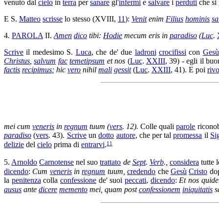
venuto dal
cielo
in
terra
per
sanare
gl'
infermi
e
salvare
i
perduti
che si
E S.
Matteo
scrisse
lo stesso (XVIII,
11
):
Venit
enim
Filius
hominis
sa
4.
PAROLA
II.
Amen
dico
tibi:
Hodie
mecum eris in
paradiso
(
Luc
.
Scrive
il medesimo S.
Luca
, che de' due
ladroni
crocifissi
con
Gesù
Christus
,
salvum
fac
temetipsum
et nos
(
Luc
.
XXIII
, 39) - egli il bu
factis
recipimus
; hic
vero
nihil
mali
gessit
(
Luc
.
XXIII
, 41). E poi
rivo
mei cum
veneris
in
regnum
tuum (
vers
. 12).
Colle quali
parole
ricono
paradiso
(
vers
. 43).
Scrive
un
dotto
autore
, che per tal
promessa
il
Si
11
delizie
del
cielo
prima di
entrarvi
.
5.
Arnoldo
Carnotense
nel suo
trattato
de
Sept
.
Verb
.,
considera
tutte 
dicendo
:
Cum
veneris
in
regnum
tuum,
credendo
che
Gesù
Cristo
dop
la
penitenza
colla
confessione
de' suoi
peccati
,
dicendo
:
Et nos qui
ausus
ante
dicere
memento
mei, quam post
confessionem
iniquitatis
s