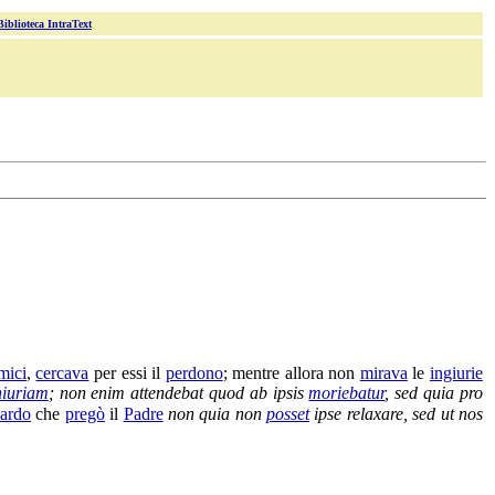
Biblioteca IntraText
mici
,
cercava
per essi il
perdono
; mentre allora non
mirava
le
ingiurie
niuriam
; non enim
attendebat
quod ab ipsis
moriebatur
, sed quia pro
ardo
che
pregò
il
Padre
non quia non
posset
ipse
relaxare
, sed ut nos