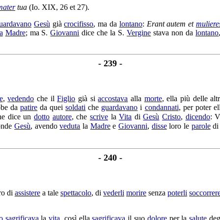
mater
tua
(Io. XIX, 26 et 27).
uardavano
Gesù
già
crocifisso
, ma da
lontano
:
Erant autem et
muliere
a
Madre
; ma S.
Giovanni
dice che la S.
Vergine
stava non da
lontano
- 239 -
e
,
vedendo
che il
Figlio
già si
accostava
alla
morte
, ella più delle al
bbe da
patire
da quei
soldati
che
guardavano
i
condannati
, per poter e
he dice un
dotto
autore
, che
scrive
la
Vita
di
Gesù
Cristo
,
dicendo
: V
onde
Gesù
, avendo
veduta
la
Madre
e
Giovanni
,
disse
loro le
parole
di
- 240 -
ro di
assistere
a tale
spettacolo
, di
vederli
morire
senza
poterli
soccorrer
o
sagrificava
la
vita
, così ella
sagrificava
il suo
dolore
per la
salute
deg