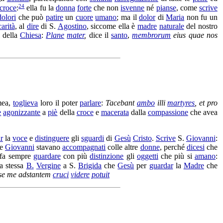
24
croce
:
ella fu la
donna
forte
che non
isvenne
né
pianse
, come
scrive
dolori
che può
patire
un
cuore
umano
; ma il
dolor
di
Maria
non fu un
carità
, al
dire
di S.
Agostino
, siccome ella è
madre
naturale
del nostro
della
Chiesa
:
Plane
mater
,
dice il
santo
,
membrorum
eius quae nos
mea
,
toglieva
loro il poter
parlare
:
Tacebant
ambo
illi
martyres
, et pro
e
agonizzante
a
piè
della
croce
e
macerata
dalla
compassione
che avea
r
la
voce
e
distinguere
gli
sguardi
di
Gesù
Cristo
.
Scrive
S.
Giovanni
:
e
Giovanni
stavano
accompagnati
colle altre
donne
, perché
dicesi
che
fa sempre
guardare
con più
distinzione
gli
oggetti
che più si
amano
:
a stessa
B.
Vergine
a S.
Brigida
che
Gesù
per
guardar
la
Madre
che
pse me
adstantem
cruci
videre
potuit