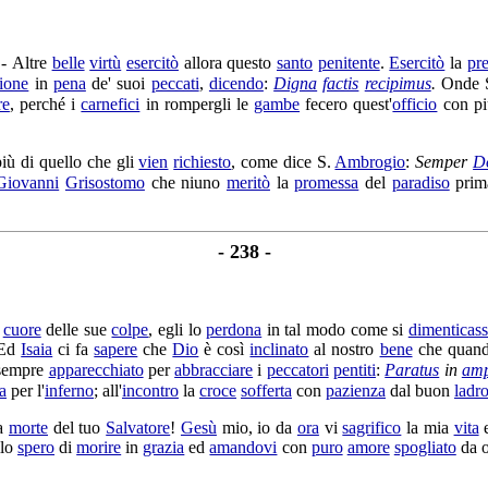
-
Altre
belle
virtù
esercitò
allora questo
santo
penitente
.
Esercitò
la
pr
ione
in
pena
de' suoi
peccati
,
dicendo
:
Digna
factis
recipimus
.
Onde 
re
, perché i
carnefici
in
rompergli
le
gambe
fecero quest'
officio
con p
iù di quello che gli
vien
richiesto
, come dice S.
Ambrogio
:
Semper
D
Giovanni
Grisostomo
che niuno
meritò
la
promessa
del
paradiso
prim
- 238 -
cuore
delle sue
colpe
, egli lo
perdona
in tal modo come si
dimenticas
 Ed
Isaia
ci fa
sapere
che
Dio
è così
inclinato
al nostro
bene
che quan
sempre
apparecchiato
per
abbracciare
i
peccatori
pentiti
:
Paratus
in
amp
a
per l'
inferno
; all'
incontro
la
croce
sofferta
con
pazienza
dal buon
ladr
la
morte
del tuo
Salvatore
!
Gesù
mio, io da
ora
vi
sagrifico
la mia
vita
e
llo
spero
di
morire
in
grazia
ed
amandovi
con
puro
amore
spogliato
da 