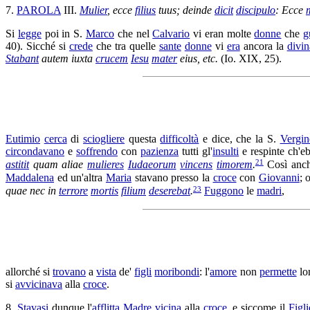
7.
PAROLA
III.
Mulier
, ecce
filius
tuus; deinde
dicit
discipulo
: Ecce
Si
legge
poi in S.
Marco
che nel
Calvario
vi eran molte
donne
che
g
40). Sicché si
crede
che tra quelle
sante
donne
vi
era
ancora la
divin
Stabant
autem iuxta
crucem
Iesu
mater
eius, etc.
(Io. XIX, 25).
Eutimio
cerca
di
sciogliere
questa
difficoltà
e dice, che la S.
Vergin
circondavano
e
soffrendo
con
pazienza
tutti gl'
insulti
e
respinte
ch'e
21
astitit
quam aliae
mulieres
Iudaeorum
vincens
timorem
.
Così anc
Maddalena
ed un'altra
Maria
stavano presso la
croce
con
Giovanni
; 
23
quae nec in
terrore
mortis
filium
deserebat
.
Fuggono
le
madri
,
allorché si
trovano
a
vista
de'
figli
moribondi
: l'
amore
non
permette
lo
si
avvicinava
alla
croce
.
8.
Stavasi
dunque l'
afflitta
Madre
vicina
alla
croce
, e siccome il
Figli