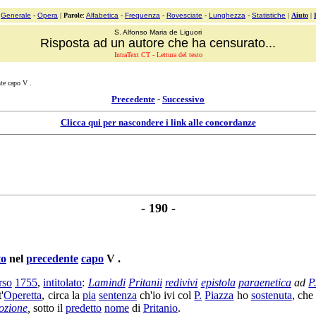
:
Generale
-
Opera
|
Parole
:
Alfabetica
-
Frequenza
-
Rovesciate
-
Lunghezza
-
Statistiche
|
Aiuto
|
S. Alfonso Maria de Liguori
Risposta ad un autore che ha censurato...
IntraText CT - Lettura del testo
te capo V .
Precedente
-
Successivo
Clicca qui per nascondere i link alle concordanze
- 190 -
to
nel
precedente
capo
V .
rso
1755
,
intitolato
:
Lamindi
Pritanii
redivivi
epistola
paraenetica
ad
P
'
Operetta
, circa la
pia
sentenza
ch'io ivi col
P.
Piazza
ho
sostenuta
, che
ozione
,
sotto il
predetto
nome
di
Pritanio
.