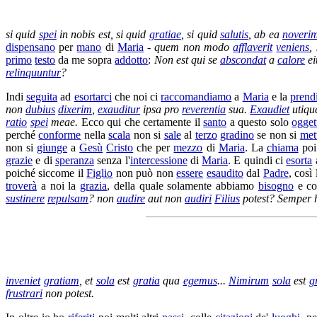
si quid
spei
in nobis est, si quid
gratiae
, si quid
salutis
, ab ea
noveri
dispensano
per
mano
di
Maria
-
quem non modo
afflaverit
veniens
,
primo
testo
da me sopra
addotto
:
Non est qui se
abscondat
a
calore
ei
relinquuntur
?
Indi
seguita
ad
esortarci
che noi ci
raccomandiamo
a
Maria
e la
prend
non
dubius
dixerim
,
exauditur
ipsa pro
reverentia
sua.
Exaudiet
utiq
ratio
spei
meae.
Ecco qui che certamente il
santo
a questo solo
ogget
perché
conforme
nella
scala
non si
sale
al
terzo
gradino
se non si
met
non si
giunge
a
Gesù
Cristo
che per
mezzo
di
Maria
. La
chiama
poi
grazie
e di
speranza
senza l'
intercessione
di
Maria
. E quindi ci
esorta
a
poiché siccome il
Figlio
non può non
essere
esaudito
dal
Padre
, così
troverà
a noi la
grazia
, della quale solamente abbiamo
bisogno
e co
sustinere
repulsam
? non
audire
aut non
audiri
Filius
potest? Semper 
inveniet
gratiam
, et
sola
est
gratia
qua
egemus
...
Nimirum
sola
est
g
frustrari
non potest.