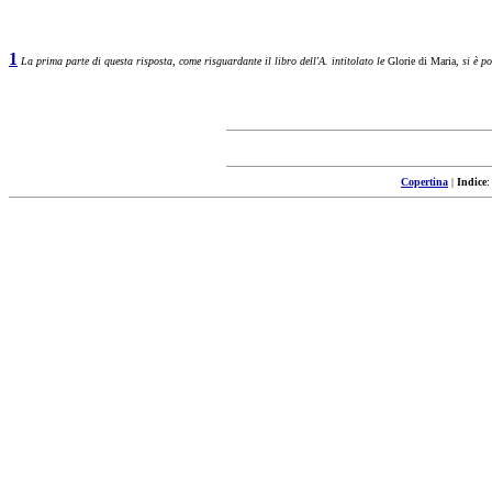
1
La prima parte di questa risposta, come risguardante il libro dell'A. intitolato le
Glorie di Maria,
si è p
Copertina
|
Indice