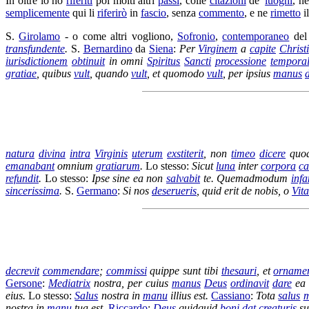
In oltre io ho
riferiti
poi molti altri
passi
, colle
citazioni
de'
luoghi
, n
semplicemente
qui li
riferirò
in
fascio
, senza
commento
, e ne
rimetto
i
S.
Girolamo
- o come altri vogliono,
Sofronio
,
contemporaneo
de
transfundente
.
S.
Bernardino
da
Siena
:
Per
Virginem
a
capite
Christi
iurisdictionem
obtinuit
in omni
Spiritus
Sancti
processione
temporal
gratiae
, quibus
vult
, quando
vult
, et quomodo
vult
, per ipsius
manus
natura
divina
intra
Virginis
uterum
exstiterit
, non
timeo
dicere
quod
emanabant
omnium
gratiarum
.
Lo stesso:
Sicut
luna
inter
corpora
ca
refundit
.
Lo stesso:
Ipse sine ea non
salvabit
te. Quemadmodum
infa
sincerissima
.
S.
Germano
:
Si nos
deserueris
, quid erit de nobis, o
Vita
decrevit
commendare
;
commissi
quippe sunt tibi
thesauri
, et
orname
Gersone
:
Mediatrix
nostra, per cuius
manus
Deus
ordinavit
dare
ea
eius.
Lo stesso:
Salus
nostra in
manu
illius est.
Cassiano
:
Tota
salus
m
nostra in
manu
tua est.
Riccardo
:
Deus
quidquid
boni
dat
creaturis
su