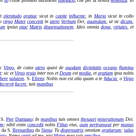
non
so
come possano altrimenti
spiegarsi
, che per la nostra
sentenza
. Io
it
plenitudo
gratiae
sicut in
capite
influente
, in
Maria
sicut in collo
o
virgo
Mater
concepit
in
utero
Verbum
Dei,
quamdam
, ut sic
dicam
,
dum
ipsius
piae
Matris
dispensationem
. Ideo omnia
dona
,
virtutes
, et
ec
Virgo
, de cuius
utero
quasi de
quodam
divinitatis
oceano
flumina
t
; sic et
Virgo
regia
inter nos et
Deum
est
media
, et
gratiam
ipsa nobis
bere
salutem
.
S.
Efrem
:
Nobis non est alia quam a te
fiducia
, o
Virgo
decrevit
facere
, tuis
manibus
S.
Pier
Damiano
:
In
manibus
tuis omnes
thesauri
miserationum
Dei.
um
; nihil enim
concedit
nobis
Filius
eius,
quin
pertranseat
per
manus
e
da S.
Bernardino
da
Siena
:
Tu
dispensatrix
omnium
gratiarum
;
salus
isto
:
Nemo
venit
ad me, nisi
Mater
mea suis
precibus