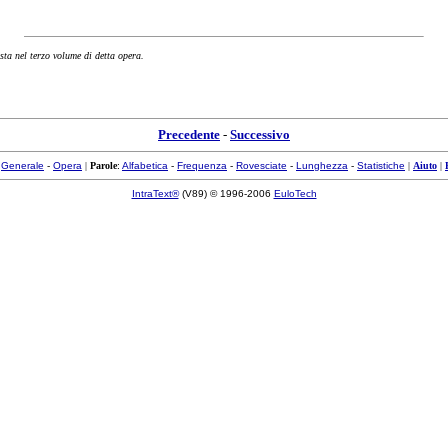
osta nel terzo volume di detta opera.
Precedente
-
Successivo
:
Generale
-
Opera
|
Parole
:
Alfabetica
-
Frequenza
-
Rovesciate
-
Lunghezza
-
Statistiche
|
Aiuto
|
IntraText®
(V89) © 1996-2006
EuloTech