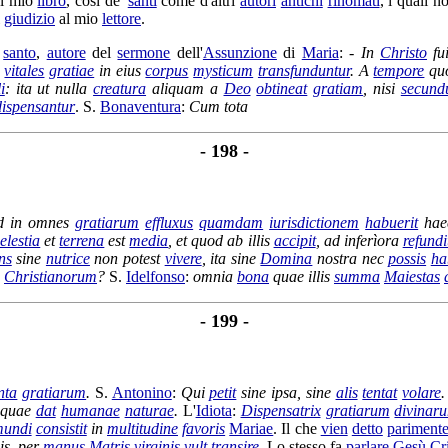
el mio
libro
, così de'
santi
come d'altri
autori
antichi
rinomati
, i quali 
l
giudizio
al mio
lettore
.
l
santo
,
autore
del
sermone
dell'
Assunzione
di
Maria
: -
In
Christo
fu
vitales
gratiae
in eius
corpus
mysticum
transfunduntur
. A
tempore
qu
i
: ita ut nulla
creatura
aliquam a
Deo
obtineat
gratiam
, nisi
secun
dispensantur
. S.
Bonaventura
:
Cum tota
- 198 -
 in omnes
gratiarum
effluxus
quamdam
iurisdictionem
habuerit
ha
elestia
et
terrena
est
media
, et quod ab illis
accipit
, ad
inferìora
refundi
ns
sine
nutrice
non potest
vivere
, ita sine
Domina
nostra nec
possis
ha
Christianorum
?
S.
Idelfonso
:
omnia
bona
quae illis
summa
Maiestas
- 199 -
nta
gratiarum
.
S.
Antonino
:
Qui
petit
sine ipsa, sine
alis
tentat
volare
.
 quae
dat
humanae
naturae
.
L'
Idiota
:
Dispensatrix
gratiarum
divinar
undi
consistit
in
multitudine
favoris
Mariae
. Il che
vien
detto
pariment
is, per
manus
Matris
virginis
vult
transire
.
Lo stesso fa
parlare
Gesù
Cr