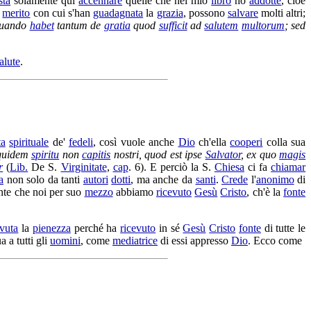
sta
solamente qui
accennare
quelle che nel mio
libro
ho
addotte
, cioè
l
merito
con cui s'han
guadagnata
la
grazia
, possono
salvare
molti altri;
quando
habet
tantum de
gratia
quod
sufficit
ad
salutem
multorum
; sed
alute
.
ta
spirituale
de'
fedeli
, così vuole anche
Dio
ch'ella
cooperi
colla sua
uidem
spiritu
non
capitis
nostri, quod est ipse
Salvator
, ex quo
magis
r
(
Lib.
De S.
Virginitate
,
cap
. 6). E perciò la S.
Chiesa
ci fa
chiamar
a
non solo da tanti
autori
dotti
, ma anche da
santi
.
Crede
l'
anonimo
di
nte che noi per suo
mezzo
abbiamo
ricevuto
Gesù
Cristo
, ch'è la
fonte
evuta
la
pienezza
perché ha
ricevuto
in sé
Gesù
Cristo
fonte
di tutte le
a a tutti gli
uomini
, come
mediatrice
di essi appresso
Dio
. Ecco come