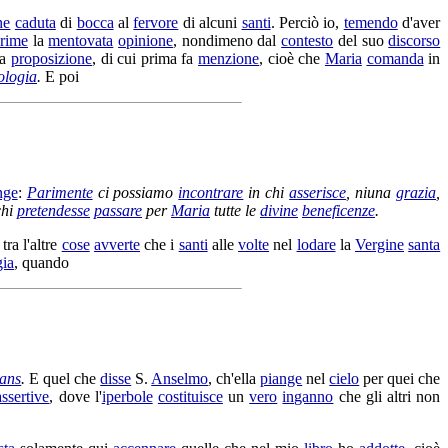
ne
caduta
di
bocca
al
fervore
di alcuni
santi
. Perciò io,
temendo
d'aver
rime
la
mentovata
opinione
, nondimeno dal
contesto
del suo
discorso
ra
proposizione
, di cui prima fa
menzione
, cioè che
Maria
comanda
in
ologia
.
E poi
nge
:
Parimente
ci possiamo
incontrare
in chi
asserisce
, niuna
grazia
,
chi
pretendesse
passare
per
Maria
tutte le
divine
beneficenze
.
tra l'altre
cose
avverte
che i
santi
alle
volte
nel
lodare
la
Vergine
santa
ia
, quando
ans
.
E quel che
disse
S.
Anselmo
, ch'ella
piange
nel
cielo
per quei che
assertive
, dove l'
iperbole
costituisce
un
vero
inganno
che gli altri non