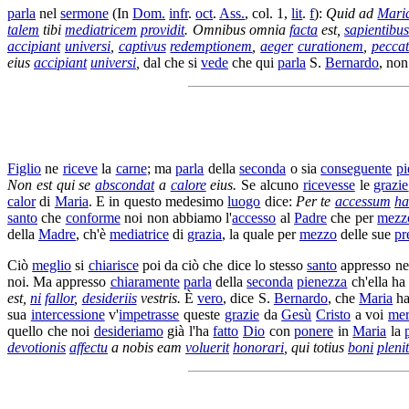
parla
nel
sermone
(In
Dom.
infr
.
oct
.
Ass.
, col. 1,
lit
.
f
):
Quid ad
Mari
talem
tibi
mediatricem
providit
. Omnibus omnia
facta
est,
sapientibu
accipiant
universi
,
captivus
redemptionem
,
aeger
curationem
,
pecca
eius
accipiant
universi
,
dal che si
vede
che qui
parla
S.
Bernardo
, non
Figlio
ne
riceve
la
carne
; ma
parla
della
seconda
o sia
conseguente
pi
Non est qui se
abscondat
a
calore
eius.
Se alcuno
ricevesse
le
grazie
calor
di
Maria
. E in questo medesimo
luogo
dice:
Per te
accessum
h
santo
che
conforme
noi non abbiamo l'
accesso
al
Padre
che per
mezz
della
Madre
, ch'è
mediatrice
di
grazia
, la quale per
mezzo
delle sue
pr
Ciò
meglio
si
chiarisce
poi da ciò che dice lo stesso
santo
appresso n
noi. Ma appresso
chiaramente
parla
della
seconda
pienezza
ch'ella h
est,
ni
fallor
,
desideriis
vestris.
È
vero
, dice S.
Bernardo
, che
Maria
h
sua
intercessione
v'
impetrasse
queste
grazie
da
Gesù
Cristo
a voi
mer
quello che noi
desideriamo
già l'ha
fatto
Dio
con
ponere
in
Maria
la
devotionis
affectu
a nobis eam
voluerit
honorari
, qui totius
boni
pleni