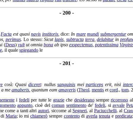
- 200 -
:
Facta
est quasi
navis
institoris
,
dice:
In
mare
mundi
submergentur
omn
os,
perimus
.
Lo stesso:
Sicut
lapis
,
subtracta
terra
,
delabitur
in
profu
ui
(
Deus
)
vult
ut omnia
bona
ab ipso
exspectemus
,
potentissima
Virgini
e
, il quale
spiegando
le
- 201 -
ve
così:
Quasi
diceret
: nullus
sanguinis
mei
particeps
erit, nisi
inter
m a me
amaberis
, quantum eam
amaveris
(
Theol
.
mentis
et
cord
.,
tom
. 
nemente
i
fedeli
per tutte le
grazie
che
desiderano
sempre
ricorrono
al
rgomento
appunto
, cioè del
comun
sentimento
de'
fedeli
, si
avvale
Pet
e come a tanti altri
autori
, siccome al
Segneri
, al
Paciucchelli
. al
Cras
di
Maria
; io mi
chiamerò
sempre
contento
di
averla
tenuta
e
predicata