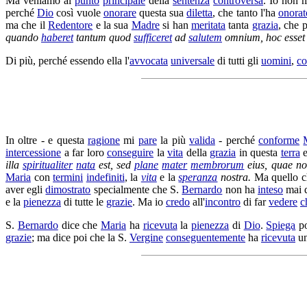
Ma veniamo al
punto
principale
della
sentenza
controversa
. Io non 
perché
Dio
così vuole
onorare
questa sua
diletta
, che tanto l'ha
onorat
ma che il
Redentore
e la sua
Madre
si han
meritata
tanta
grazia
, che 
quando
haberet
tantum quod
sufficeret
ad
salutem
omnium, hoc esse
Di più, perché essendo ella l'
avvocata
universale
di tutti gli
uomini
,
co
In oltre - e questa
ragione
mi
pare
la più
valida
- perché
conforme
intercessione
a far loro
conseguire
la
vita
della
grazia
in questa
terra
e
illa
spiritualiter
nata
est, sed
plane
mater
membrorum
eius, quae n
Maria
con
termini
indefiniti
, la
vita
e la
speranza
nostra.
Ma quello 
aver egli
dimostrato
specialmente che S.
Bernardo
non ha
inteso
mai 
e la
pienezza
di tutte le
grazie
. Ma io
credo
all'
incontro
di far
vedere
c
S.
Bernardo
dice che
Maria
ha
ricevuta
la
pienezza
di
Dio
.
Spiega
po
grazie
; ma dice poi che la S.
Vergine
conseguentemente
ha
ricevuta
un