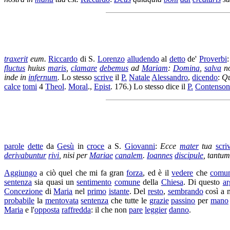
traxerit
eum.
Riccardo
di S.
Lorenzo
alludendo
al
detto
de'
Proverbi
fluctus
huius
maris
,
clamare
debemus
ad
Mariam
:
Domina
,
salva
n
inde in
infernum
.
Lo stesso
scrive
il
P.
Natale
Alessandro
,
dicendo
:
Q
calce
tomi
4
Theol
.
Moral
.,
Epist
. 176.) Lo stesso dice il
P.
Contenson
parole
dette
da
Gesù
in
croce
a S.
Giovanni
:
Ecce
mater
tua
scri
derivabuntur
rivi
, nisi per
Mariae
canalem
.
Ioannes
discipule
, tantu
Aggiungo
a ciò quel che mi fa gran
forza
, ed è il
vedere
che
comu
sentenza
sia quasi un
sentimento
comune
della
Chiesa
. Di questo
a
Concezione
di
Maria
nel
primo
istante
. Del
resto
,
sembrando
così a m
probabile
la
mentovata
sentenza
che tutte le
grazie
passino
per
mano
Maria
e l'
opposta
raffredda
: il che non
pare
leggier
danno
.