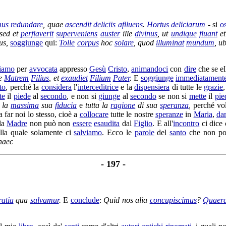
mus
redundare
, quae
ascendit
deliciis
aflluens
.
Hortus
deliciarum
- si
o
 sed et
perflaverit
superveniens
auster
ille
divinus
, ut
undique
fluant
e
us,
soggiunge
qui:
Tolle
corpus
hoc
solare
, quod
illuminat
mundum
, u
iamo
per
avvocata
appresso
Gesù
Cristo
,
animandoci
con
dire
che se e
ue
Matrem
Filius
, et
exaudiet
Filium
Pater
.
E
soggiunge
immediatament
to
, perché la
considera
l'
interceditrice
e la
dispensiera
di tutte le
grazie
te
il
piede
al
secondo
, e non si
giunge
al
secondo
se non si
mette
il
pie
la
massima
sua
fiducia
e
tutta la
ragione
di sua
speranza
,
perché v
 far noi lo stesso, cioè a
collocare
tutte le nostre
speranze
in
Maria
,
da
 la
Madre
non può non
essere
esaudita
dal
Figlio
. E all'
incontro
ci dice
lla quale solamente ci
salviamo
. Ecco le
parole
del
santo
che non po
haec
- 197 -
ratia
qua
salvamur
.
E
conclude
:
Quid nos alia
concupiscimus
?
Quaer