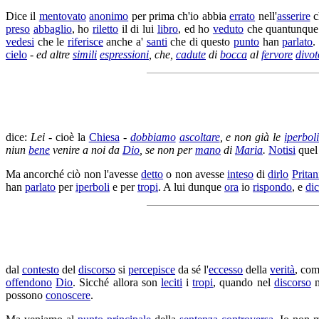
Dice il
mentovato
anonimo
per prima ch'io abbia
errato
nell'
asserire
c
preso
abbaglio
, ho
riletto
il di lui
libro
, ed ho
veduto
che quantunqu
vedesi
che le
riferisce
anche a'
santi
che di questo
punto
han
parlato
.
cielo
-
ed altre
simili
espressioni
, che,
cadute
di
bocca
al
fervore
divot
dice:
Lei
- cioè la
Chiesa
-
dobbiamo
ascoltare
, e non già le
iperbol
niun
bene
venire a noi da
Dio
, se non per
mano
di
Maria
.
Notisi
que
Ma ancorché ciò non l'avesse
detto
o non avesse
inteso
di
dirlo
Pritan
han
parlato
per
iperboli
e per
tropi
. A lui dunque
ora
io
rispondo
, e
di
dal
contesto
del
discorso
si
percepisce
da sé l'
eccesso
della
verità
, com
offendono
Dio
. Sicché allora son
leciti
i
tropi
, quando nel
discorso
n
possono
conoscere
.