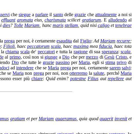
sservi
che
siegue
a
parlare
il
santo
delle
grazie
che
attualmente
a noi si
t
effluant
aromata
eius,
charismata
scilicet
gratiarum
.
E
alludendo
al
bi
dies
?
Tolle
Mariam
, hanc
maris
stellam
, quid nisi
caligo
et
tenebrae
lla
prega
per noi, è certamente
esaudita
dal
Figlio
:
Ad
Mariam
recurre
;
e
:
Filioli
, haec
peccatorum
scala
, haec
maxima
mea
fiducia
, haec tota
, la
chiama
scala
de'
peccatori
e tutta la
ragione
di sua
speranza
:
scala
,
de
al
primo
, così non si
giunge
a
Dio
che per
mezzo
di
Gesù
Cristo
, e
olendo
Dio
che tutte le
grazie
passino
per
Maria
, egli si
stima
privo
di
ndoci
ad
intendere
che se
Maria
prega
per noi, certamente
sarem
salvi
:
 che se
Maria
non
prega
per noi, non
otterremo
la
salute
, perché
Maria
ssono esser più
chiare
:
Quid enim?
potestne
Filius
aut
repellere
aut
amus
gratiam
et per
Mariam
quaeramus
, quia quod
quaerit
invenit
et