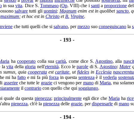
mi
stendo
a
provar
le
ragioni
intrinseche
che possono
sostenerla
; mi
ba
o
in sua
vita
. Dice S.
Tommaso
(
Op
. VIII) che i
santi
a
proporzione
de
possono
salvare
tutti gli
uomini
:
Magnum
enim est in quolibet
sancto
, 
t
maximum
; et hoc est in
Christo
et
B.
Virgine
.
nviene
che tutti quelli che si
salvano
, per
mezzo
suo
conseguiscano
la
s
- 193 -
Maria
ha
cooperato
colla sua
carità
, come dice S.
Agostino
, alla
nasci
 la
vita
della
gloria
nell'
eternità
. Ecco le
parole
di S.
Agostino
:
Mater
q
os sumus, quia
cooperata
est
caritate
, ut
fideles
in
Ecclesia
nascerentu
che mi ha
fatto
e mi fa più
forza
in questa
sentenza
è il
vederla
sostenut
di
asserire
che tutte le
grazie
ci vengono per
mano
di
Maria
, ma solame
hiaramente
il
contrario
con quello che qui
soggiungo
.
i quale da questa
pienezza
;
principalmente
egli dice che
Maria
ha
ric
'altra
pienezza
, ch'è la
pienezza
delle
grazie
, per
dispensarle
di
mano
su
- 194 -