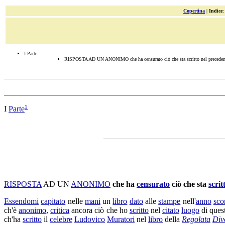
Copertina
|
Indice
I Parte
RISPOSTA AD UN ANONIMO che ha censurato ciò che sta scritto nel preceden
1
I
Parte
RISPOSTA
AD UN
ANONIMO
che ha
censurato
ciò che sta
scrit
Essendomi
capitato
nelle
mani
un
libro
dato
alle
stampe
nell'
anno
sco
ch'è
anonimo
,
critica
ancora ciò che ho
scritto
nel
citato
luogo
di quest
ch'ha
scritto
il
celebre
Ludovico
Muratori
nel
libro
della
Regolata
Div