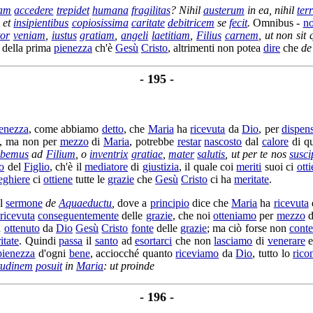
am
accedere
trepidet
humana
fragilitas
? Nihil
austerum
in ea, nihil
terr
s
et
insipientibus
copiosissima
caritate
debitricem
se
fecit
.
Omnibus -
no
tor
veniam
,
iustus
gratiam
,
angeli
laetitiam
,
Filius
carnem
, ut non sit
 della prima
pienezza
ch'è
Gesù
Cristo
, altrimenti non potea
dire
che
d
- 195 -
enezza
, come abbiamo
detto
, che
Maria
ha
ricevuta
da
Dio
, per
dispen
, ma non per
mezzo
di
Maria
, potrebbe
restar
nascosto
dal
calore
di q
abemus
ad
Filium
, o
inventrix
gratiae
,
mater
salutis
, ut per te nos
susci
o
del
Figlio
, ch'è il
mediatore
di
giustizia
, il quale coi
meriti
suoi ci
ott
eghiere
ci
ottiene
tutte le
grazie
che
Gesù
Cristo
ci ha
meritate
.
el
sermone
de
Aquaeductu
,
dove a
principio
dice che
Maria
ha
ricevuta
a
ricevuta
conseguentemente
delle
grazie
, che noi
otteniamo
per
mezzo
d
a
ottenuto
da
Dio
Gesù
Cristo
fonte
delle
grazie
; ma ciò forse non
conte
itate
. Quindi
passa
il
santo
ad
esortarci
che non
lasciamo
di
venerare
e
pienezza
d'ogni
bene
, acciocché quanto
riceviamo
da
Dio
, tutto lo
rico
tudinem
posuit
in
Maria
: ut proinde
- 196 -