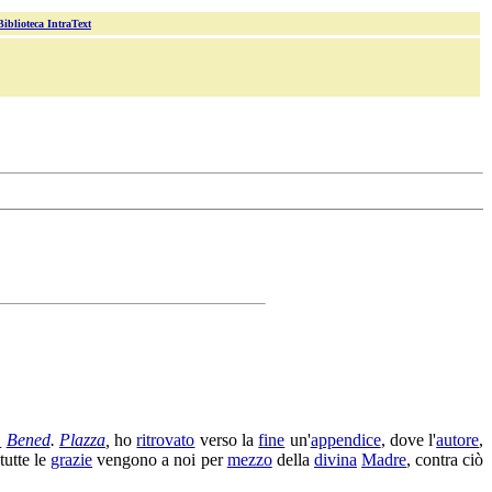
Biblioteca IntraText
.
Bened
.
Plazza
,
ho
ritrovato
verso la
fine
un'
appendice
, dove l'
autore
,
 tutte le
grazie
vengono a noi per
mezzo
della
divina
Madre
, contra ciò