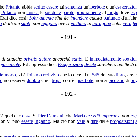
he
Pritanio
abbia
scritto
essere
tal
sentenza
un'
iperbole
e un'
esagerazio
e
Pritanio
non
unisca
le
suddette
parole
propriamente
al
luogo
dove
esp
 Egli dice così:
Sobriamente
s'ha da
intendere
questa
parlando
d'un'alt
o
di alcuni
santi
, non
reggono
ove si
mettano
al
paragone
colla
vera
te
- 191 -
i
di qualche
privato
autore
ancorché
santo
.
E
immediatamente
soggiu
l
parimente
.
Ed appresso dice:
Esagerazioni
divote
sarebbero quelle di 
io
morto
, vi è
Pritanio
redivivo
che lo dice al n.
545
del suo
libro
, dove 
co
non esservi
dubbio
che i
tropi
, com'è l'
iperbole
, non si
tacciano
di
bug
- 192 -
'è quel che
disse
S.
Pier
Damiani
, che
Maria
accedit
imperans
, non
rog
on vi può
essere
inganno
. Ma ciò non
vale
a
dire
delle
proposizioni