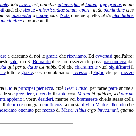
ibile
: tota
suavis
est, omnibus
offerens
lac
et
lanam
:
age
gratias
ei qui
tii
quel che
siegue
-
misericordiae
sinum
aperit
, ut de
plenitudine
eius
 qui se
abscondat
a
calore
eius.
Nota
dunque quello,
ut de
plenitudine
e
plenitudine
eius
ancora il
sare
a ciascuno di noi le
grazie
che
riceviamo
. Ed
avvertasi
quell'altro:
uesto
sole
; ma S.
Bernardo
dice non esservi chi possa
nascondersi
dal
piat
qui per te
datus
est nobis.
Col che
chiaramente
vuol
significarci
il
iene
tutte le
grazie
: così non abbiamo l'
accesso
al
Figlio
che per
mezzo
da
Dio
la
principal
pienezza
, cioè
Gesù
Cristo
, per farne
parte
anche a
elle sue
preghiere
,
dicendo
il
santo
così:
Verum
id quidem, sed
parum
nta
appieno
i vostri
desideri
, mentre voi
bramereste
ch'ella stessa colla
 di
ricorrere
con gran
confidenza
a questa
divina
Madre
:
dicendo
che
nosciamo
ottenuto
per
mezzo
di
Maria
:
Altius
ergo
intueamini
, quanto