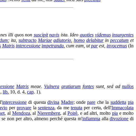
es illi quos non
suscipit
navis
ista.
Ideo
quoties
videmus
insurgentes
ndum
; ita,
subtracto
Mariae
adiutorio
,
homo
delabitur
in
peccatum
et
s
Matris
intercessione
impetranda
, cum eam, ut
par
est,
invocemus
(In
cessione
Matris
meae.
Vulnera
gratiarum
fontes
sunt, sed ad
nullos
2,
lib.
10, d. 4,
cap
. 1).
l'
intercessione
di questa
divina
Madre
; onde
pare
che la
suddetta
pia
avio
per
provare
la
sentenza
, da me
tenuta
per certa, dell'
Immacolata
set
, al
Mendoza
, al
Nieremberg
, al
Poirè
, e ad altri, molto
pia
e molto
; se non per altro, almeno perché questa m'
infiamma
alla
divozione
di