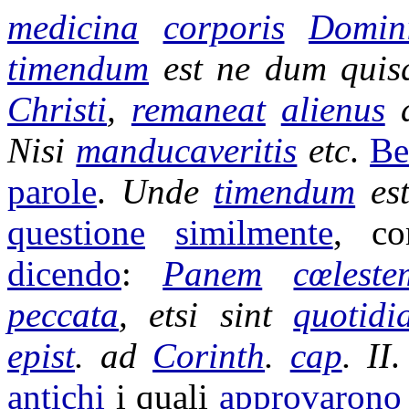
medicina
corporis
Domin
timendum
est ne dum qui
Christi
,
remaneat
alienus
Nisi
manducaveritis
etc
.
Be
parole
.
Unde
timendum
est
questione
similmente
, c
dicendo
:
Panem
cœleste
peccata
, etsi sint
quotidi
epist
. ad
Corinth
.
cap
.
II
.
antichi
i quali
approvarono