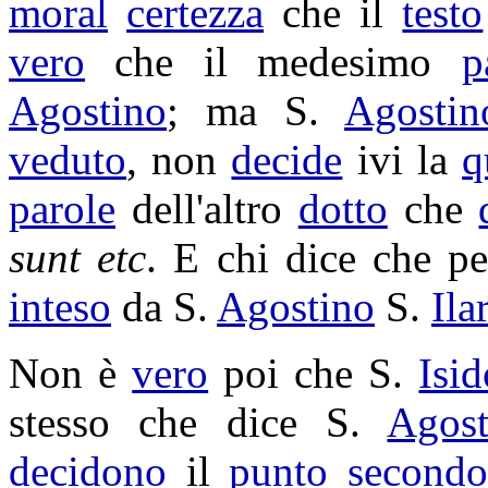
moral
certezza
che il
testo
vero
che il medesimo
p
Agostino
; ma S.
Agostin
veduto
, non
decide
ivi la
q
parole
dell'altro
dotto
che
sunt etc
. E chi dice che pe
inteso
da S.
Agostino
S.
Ila
Non è
vero
poi che S.
Isi
stesso che dice S.
Agost
decidono
il
punto
secondo