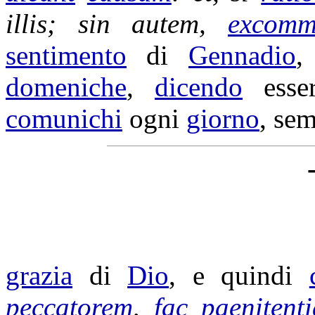
illis; sin autem,
excomm
sentimento
di
Gennadio
,
domeniche
,
dicendo
ess
comunichi
ogni
giorno
, sem
grazia
di
Dio
, e quindi
peccatorem
,
fac
paenitent