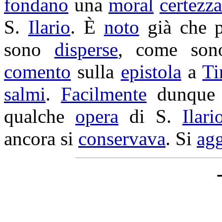
fondano
una
moral
certezza
S.
Ilario
. È
noto
già che 
sono
disperse
, come so
comento
sulla
epistola
a
Ti
salmi
.
Facilmente
dunque
qualche
opera
di S.
Ilari
ancora si
conservava
. Si
ag