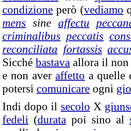
condizione
però (
vediamo
q
mens
sine
affectu
peccan
criminalibus
peccatis
cons
reconciliata
fortassis
accu
Sicché
bastava
allora il non
e non aver
affetto
a quelle
potersi
comunicare
ogni
gi
Indi dopo il
secolo
X
giuns
fedeli
(
durata
poi sino al