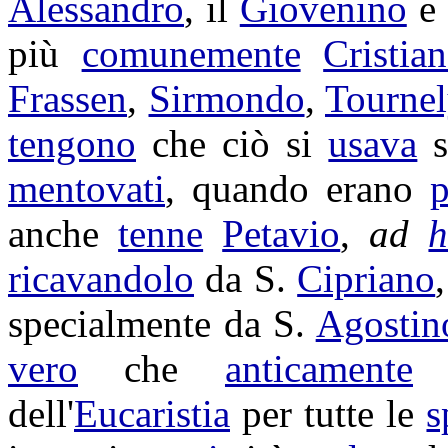
Alessandro
, il
Giovenino
e 
più
comunemente
Cristia
Frassen
,
Sirmondo
,
Tournel
tengono
che ciò si
usava
s
mentovati
, quando erano
p
anche
tenne
Petavio
,
ad
h
ricavandolo
da S.
Cipriano
specialmente da S.
Agostin
vero
che
anticamente
dell'
Eucaristia
per tutte le
s