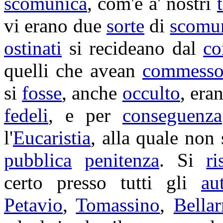
scomunica
, com'è a' nostri
vi erano due
sorte
di
scomu
ostinati
si
recideano
dal
co
quelli che avean
commess
si
fosse
, anche
occulto
, era
fedeli
, e per
conseguenza
l'
Eucaristia
, alla quale non
pubblica
penitenza
. Si
r
certo presso tutti gli
au
Petavio
,
Tomassino
,
Bella