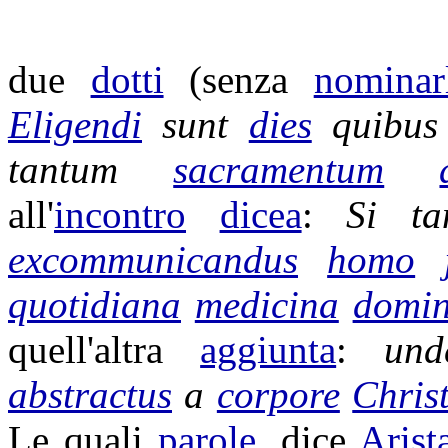
due
dotti
(senza
nominar
Eligendi
sunt
dies
quibu
tantum
sacramentum
all'
incontro
dicea
:
Si t
excommunicandus
homo
quotidiana
medicina
domin
quell'altra
aggiunta
:
un
abstractus
a
corpore
Christ
Le quali
parole
, dice
Arist