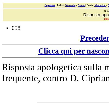
Copertina
|
Indice
:
Generale
-
Opera
|
Parole
:
Alfabetica
-
S. A
Risposta apol
Intra
058
Precede
Clicca qui per nascon
Risposta apologetica sulla 
frequente, contro D. Cipria