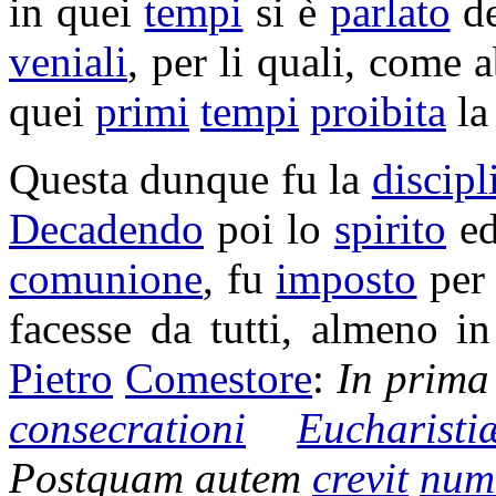
in quei
tempi
si è
parlato
d
veniali
, per li quali, come
quei
primi
tempi
proibita
l
Questa dunque fu la
discipl
Decadendo
poi lo
spirito
e
comunione
, fu
imposto
pe
facesse da tutti, almeno i
Pietro
Comestore
:
In prim
consecrationi
Eucharisti
Postquam autem
crevit
num