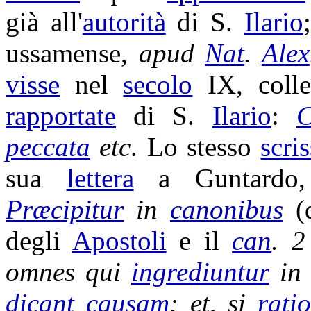
già all'
autorità
di S.
Ilario
ussamense
,
apud
Nat
.
Alex
visse
nel
secolo
IX, coll
rapportate
di S.
Ilario
:
C
peccata
etc
. Lo stesso
scri
sua
lettera
a
Guntardo
Præcipitur
in
canonibus
(q
degli
Apostoli
e il
can
. 
omnes qui
ingrediuntur
i
dicant
causam
: et, si
rati