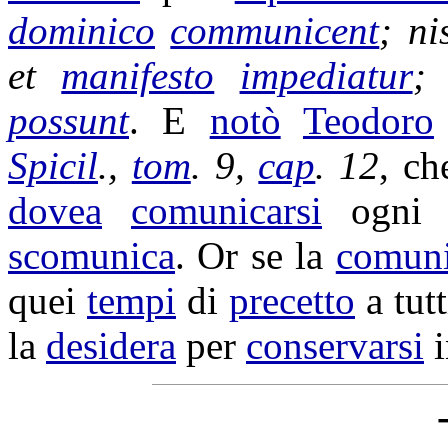
dominico
communicent
; ni
et
manifesto
impediatur
possunt
. E
notò
Teodoro
Spicil
.,
tom
. 9,
cap
. 12
, ch
dovea
comunicarsi
ogni 
scomunica
. Or se la
comun
quei
tempi
di
precetto
a tut
la
desidera
per
conservarsi