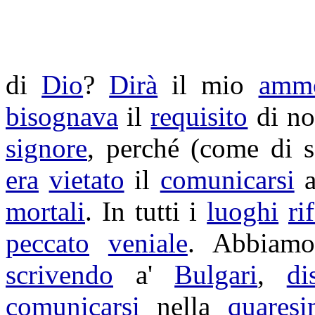
di
Dio
?
Dirà
il mio
ammo
bisognava
il
requisito
di no
signore
, perché (come di 
era
vietato
il
comunicarsi
a
mortali
. In tutti i
luoghi
rif
peccato
veniale
. Abbiam
scrivendo
a'
Bulgari
,
di
comunicarsi
nella
quares