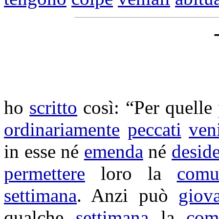
ho
scritto
così: “Per quelle
ordinariamente
peccati
veni
in esse né
emenda
né
deside
permettere
loro la
comu
settimana
. Anzi può
giov
qualche
settimana
la
com