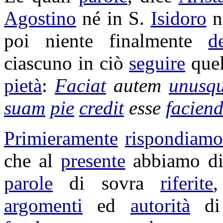
Agostino
né in S.
Isidoro
n
poi niente finalmente
d
ciascuno in ciò
seguire
que
pietà
:
Faciat
autem
unusqu
suam
pie
credit
esse
facien
Primieramente
rispondiamo
che al
presente
abbiamo d
parole
di sovra
riferite
argomenti
ed
autorità
di