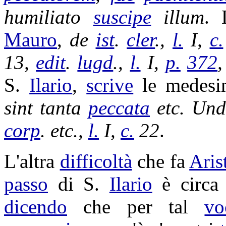
humiliato
suscipe
illum
. 
Mauro
,
de
ist
.
cler
.,
l.
I,
c.
13,
edit
.
lugd
.,
l.
I,
p.
372
S.
Ilario
,
scrive
le medes
sint tanta
peccata
etc.
Un
corp
. etc.,
l.
I,
c.
22
.
L'altra
difficoltà
che fa
Aris
passo
di S.
Ilario
è circa
dicendo
che per tal
vo