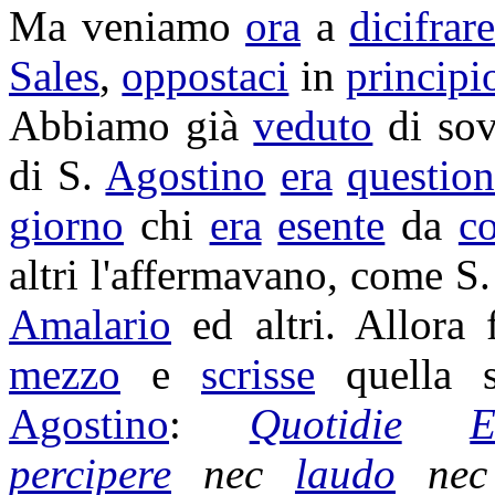
Ma veniamo
ora
a
dicifrar
Sales
,
oppostaci
in
principi
Abbiamo già
veduto
di sov
di S.
Agostino
era
questio
giorno
chi
era
esente
da
c
altri l'
affermavano
, come S
Amalario
ed altri. Allora
mezzo
e
scrisse
quella 
Agostino
:
Quotidie
E
percipere
nec
laudo
ne