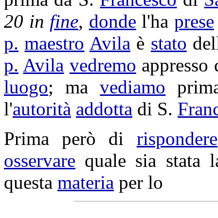
20 in
fine
,
donde
l'ha
prese
p.
maestro
Avila
è
stato
del
p.
Avila
vedremo
appresso q
luogo
; ma
vediamo
prim
l'
autorità
addotta
di S.
Fran
Prima però di
rispondere
osservare
quale sia stata 
questa
materia
per lo