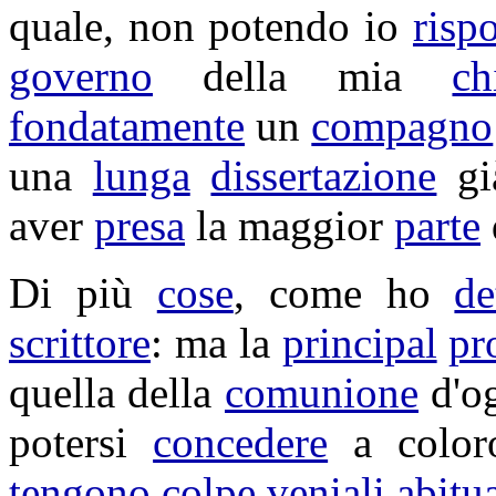
quale, non potendo io
risp
governo
della mia
ch
fondatamente
un
compagno
una
lunga
dissertazione
g
aver
presa
la maggior
parte
Di più
cose
, come ho
de
scrittore
: ma la
principal
pr
quella della
comunione
d'o
potersi
concedere
a color
tengono
colpe
veniali
abitua