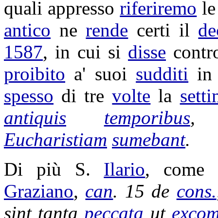
quali appresso
riferiremo
l
antico
ne
rende
certi il
de
1587
, in cui si
disse
contr
proibito
a' suoi
sudditi
i
spesso
di tre
volte
la
sett
antiquis
temporibus
Eucharistiam
sumebant
.
Di più S.
Ilario
, come
Graziano
,
can
. 15 de
cons.
sint tanta
peccata
ut
excom