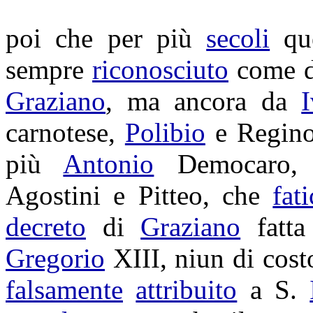
poi che per più
secoli
qu
sempre
riconosciuto
come d
Graziano
, ma ancora da
carnotese
,
Polibio
e
Regin
più
Antonio
Democaro
Agostini
e
Pitteo
, che
fat
decreto
di
Graziano
fatta
Gregorio
XIII, niun di cos
falsamente
attribuito
a S.