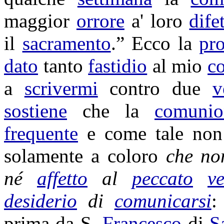
maggior
orrore
a' loro
difet
il
sacramento
.” Ecco la
pr
dato
tanto
fastidio
al mio
co
a
scrivermi
contro due
v
sostiene
che la
comunio
frequente
e come tale no
solamente a coloro
che n
né
affetto
al
peccato
ve
desiderio
di
comunicarsi
prima da S.
Francesco
di
S