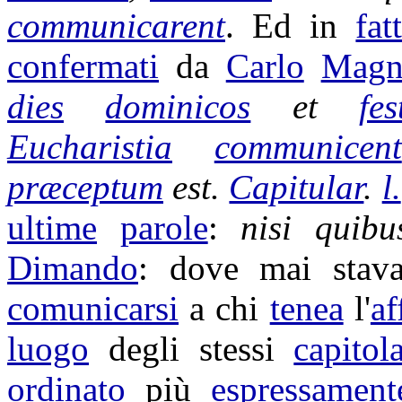
communicarent
. Ed in
fatt
confermati
da
Carlo
Magn
dies
dominicos
et
fes
Eucharistia
communicent
præceptum
est.
Capitular
.
l.
ultime
parole
:
nisi quib
Dimando
: dove mai sta
comunicarsi
a chi
tenea
l'
af
luogo
degli stessi
capitola
ordinato
più
espressament