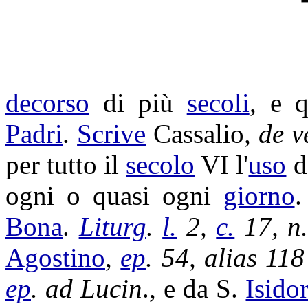
decorso
di più
secoli
, e 
Padri
.
Scrive
Cassalio
, de
v
per tutto il
secolo
VI l'
uso
d
ogni o quasi ogni
giorno
.
Bona
.
Liturg
.
l.
2,
c.
17, n.
Agostino
,
ep
. 54, alias 11
ep
. ad
Lucin
., e da S.
Isido