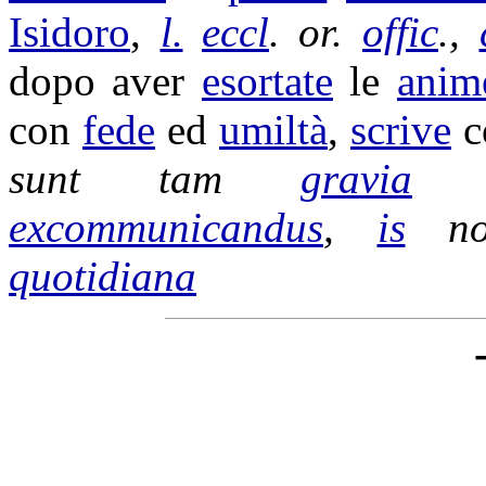
Isidoro
,
l.
eccl
. or.
offic
.,
dopo aver
esortate
le
anim
con
fede
ed
umiltà
,
scrive
c
sunt tam
gravia
q
excommunicandus
,
is
n
quotidiana