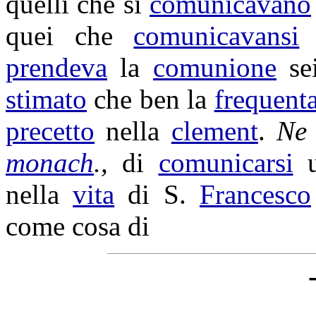
quelli che si
comunicavano
quei che
comunicavansi
prendeva
la
comunione
se
stimato
che ben la
frequent
precetto
nella
clement
.
Ne
monach
.,
di
comunicarsi
u
nella
vita
di S.
Francesco
come cosa di