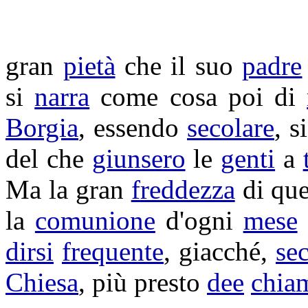
gran
pietà
che il suo
padre
si
narra
come cosa poi di
Borgia
, essendo
secolare
, s
del che
giunsero
le
genti
a
Ma la gran
freddezza
di qu
la
comunione
d'ogni
mese
dirsi
frequente
, giacché,
se
Chiesa
, più presto
dee
chia