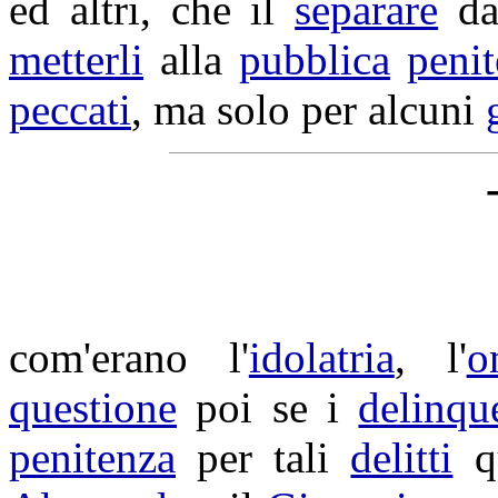
ed altri, che il
separare
da
metterli
alla
pubblica
peni
peccati
, ma solo per alcuni
com'erano l'
idolatria
, l'
o
questione
poi se i
delinqu
penitenza
per tali
delitti
q