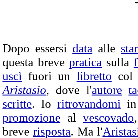
Dopo essersi
data
alle
sta
questa breve
pratica
sulla
uscì
fuori un
libretto
co
Aristasio
, dove l'
autore
t
scritte
. Io
ritrovandomi
i
promozione
al
vescovado
breve
risposta
. Ma l'
Aristas