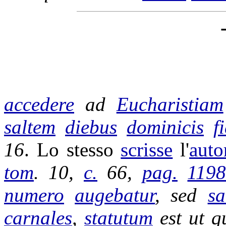
accedere
ad
Eucharistiam
saltem
diebus
dominicis
f
16
. Lo stesso
scrisse
l'
auto
tom
. 10,
c.
66,
pag.
119
numero
augebatur
, sed
sa
carnales
,
statutum
est ut q