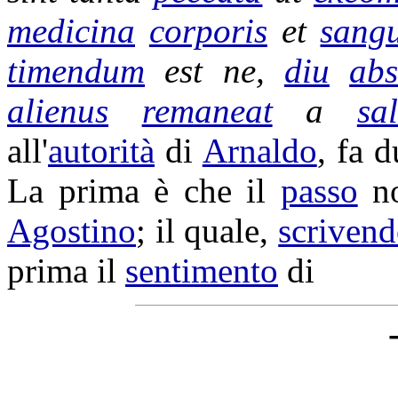
medicina
corporis
et
sangu
timendum
est ne,
diu
abs
alienus
remaneat
a
sa
all'
autorità
di
Arnaldo
, fa 
La prima è che il
passo
no
Agostino
; il quale,
scriven
prima il
sentimento
di