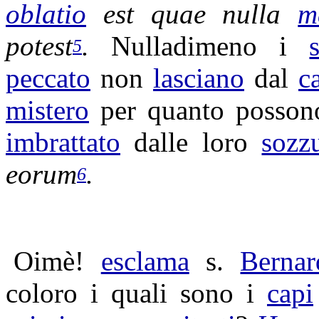
oblatio
est quae nulla
m
potest
.
Nulladimeno i
5
peccato
non
lasciano
dal
c
mistero
per quanto posson
imbrattato
dalle loro
sozz
eorum
.
6
Oimè!
esclama
s.
Bernar
coloro i quali sono i
capi