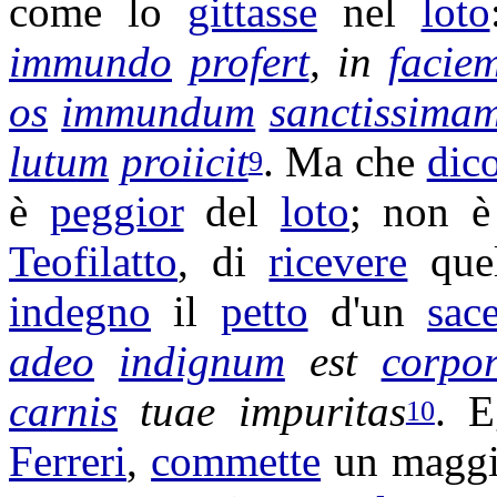
come lo
gittasse
nel
loto
immundo
profert
, in
facie
os
immundum
sanctissima
lutum
proiicit
. Ma che
dic
9
è
peggior
del
loto
; non è
Teofilatto
, di
ricevere
que
indegno
il
petto
d'un
sac
adeo
indignum
est
corpo
carnis
tuae
impuritas
. E
10
Ferreri
,
commette
un magg