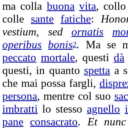
ma colla
buona
vita
, coll
colle
sante
fatiche
:
Honor
vestium
, sed
ornatis
mo
operibus
bonis
. Ma se 
2
peccato
mortale
, questi
dà
questi, in quanto
spetta
a s
che mai possa fargli,
dispr
persona
, mentre col suo
sac
imbratti
lo stesso
agnello
pane
consacrato
.
Et nun