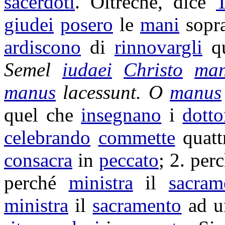
sacerdoti
. Oltreché, dice
T
giudei
posero
le
mani
sopr
ardiscono
di
rinnovargli
qu
Semel
iudaei
Christo
ma
manus
lacessunt
. O
manus
quel che
insegnano
i
dotto
celebrando
commette
quat
consacra
in
peccato
; 2. per
perché
ministra
il
sacram
ministra
il
sacramento
ad 