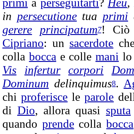
primi
a
perseguitarti
?
Heu
,
in
persecutione
tua
primi
gerere
principatum
! Ci
7
Cipriano
: un
sacerdote
ch
colla
bocca
e colle
mani
lo
Vis
infertur
corpori
Dom
Dominum
delinquimus
.
A
8
chi
proferisce
le
parole
del
di
Dio
, allora quasi
sputa
quando
prende
colla
bocca