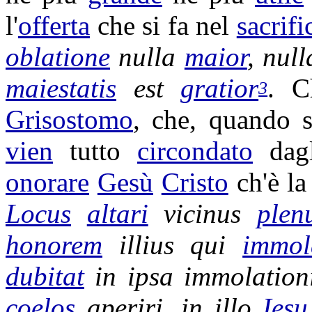
l'
offerta
che si fa nel
sacrifi
oblatione
nulla
maior
, nul
maiestatis
est
gratior
. C
3
Grisostomo
, che, quando 
vien
tutto
circondato
dag
onorare
Gesù
Cristo
ch'è l
Locus
altari
vicinus
plen
honorem
illius qui
immol
dubitat
in ipsa
immolation
coelos
aperiri
, in illo
Iesu