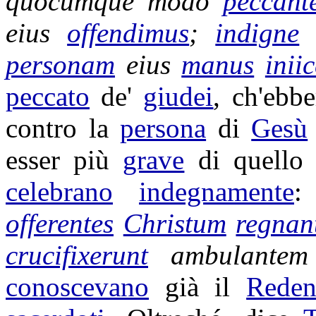
quocumque modo
peccant
eius
offendimus
;
indigne
personam
eius
manus
inii
peccato
de'
giudei
, ch'ebbe
contro la
persona
di
Gesù
esser più
grave
di quello
celebrano
indegnamente
offerentes
Christum
regnan
crucifixerunt
ambulantem
conoscevano
già il
Reden