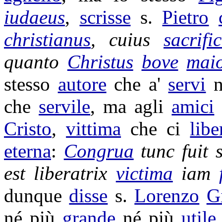
iudaeus
,
scrisse
s.
Pietro
christianus
, cuius
sacrifi
quanto
Christus
bove
mai
stesso
autore
che a'
servi
n
che
servile
, ma agli
amici
Cristo
,
vittima
che ci
libe
eterna
:
Congrua
tunc fuit
est
liberatrix
victima
iam
dunque
disse
s.
Lorenzo
G
né più
grande
né più
utile