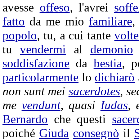
avesse
offeso
, l'avrei
soffe
fatto
da me mio
familiare
,
popolo
, tu, a cui tante
volte
tu
vendermi
al
demonio
soddisfazione
da
bestia
, 
particolarmente
lo
dichiarò
non sunt mei
sacerdotes
, s
me
vendunt
, quasi
Iudas
,
Bernardo
che questi
sacer
poiché
Giuda
consegnò
il