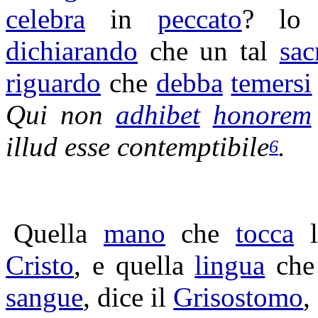
celebra
in
peccato
? l
dichiarando
che un tal
sac
riguardo
che
debba
temersi
Qui non
adhibet
honorem
illud esse
contemptibile
.
6
Quella
mano
che
tocca
Cristo
, e quella
lingua
ch
sangue
, dice il
Grisostomo
,