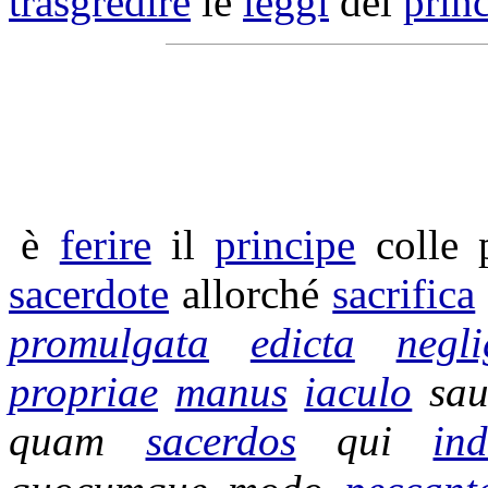
trasgredire
le
leggi
del
prin
è
ferire
il
principe
colle 
sacerdote
allorché
sacrifica
promulgata
edicta
negli
propriae
manus
iaculo
sau
quam
sacerdos
qui
in