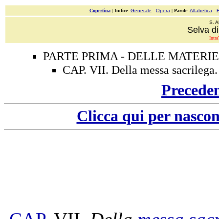
Copertina
|
Indice
:
Generale
-
Opera
|
Parole
:
Alfabetica
-
S. A
Selva di
Intra
PARTE PRIMA - DELLE MATERIE
CAP. VII. Della messa sacrilega.
Precede
Clicca qui per nascon