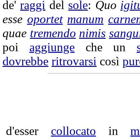
de'
raggi
del
sole
:
Quo
igit
esse
oportet
manum
carne
quae
tremendo
nimis
sangu
poi
aggiunge
che un
dovrebbe
ritrovarsi
così
pur
d'esser
collocato
in
m