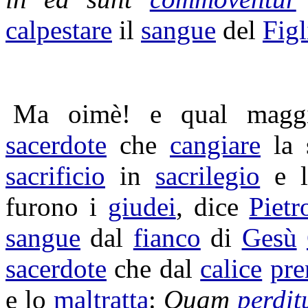
calpestare
il
sangue
del
Figl
Ma oimè! e qual mag
sacerdote
che
cangiare
la 
sacrificio
in
sacrilegio
e l
furono i
giudei
, dice
Pietr
sangue
dal
fianco
di
Gesù
sacerdote
che dal
calice
pre
e lo
maltratta
:
Quam
perdit