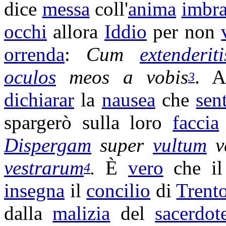
dice
messa
coll'
anima
imbra
occhi
allora
Iddio
per non
orrenda
:
Cum
extenderiti
oculos
meos a vobis
. A
3
dichiarar
la
nausea
che
sen
spargerò
sulla loro
faccia
Dispergam
super
vultum
v
vestrarum
.
È
vero
che i
4
insegna
il
concilio
di
Trent
dalla
malizia
del
sacerdot