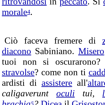
ritrovandosi
in
peccato
. Si
morale
.
4
Ciò faceva
fremere
di
diacono
Sabiniano
.
Misero
tuoi non si
oscurarono
?
stravolse
? come non ti
cad
ardisti
di
assistere
all'
altar
caligaverunt
oculi
tui,
brachia
?
Dicea
il
Grisost
5