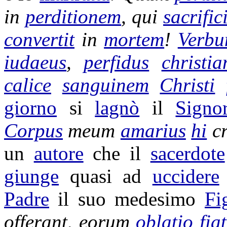
in
perditionem
, qui
sacrifi
convertit
in
mortem
!
Verb
iudaeus
,
perfidus
christia
calice
sanguinem
Christi
giorno
si
lagnò
il
Signo
Corpus
meum
amarius
hi
c
un
autore
che il
sacerdote
giunge
quasi ad
uccidere
Padre
il suo medesimo
Fi
offerant
, eorum
oblatio
fiat