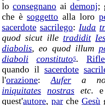
lo
consegnano
ai
demonj
;
che è
soggetto
alla loro
p
sacerdote
sacrilego
:
Iuda
t
quod sicut ille
tradidit
Ie
diabolis
, eo quod illum
p
diaboli
constituto
.
Rifle
5
quando il
sacerdote
sacri
l'
orazione
:
Aufer
a no
iniquitates
nostras
etc
. 
quest'
autore
,
par
che
Gesù