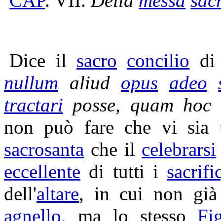
CAP
. VII.
Della
messa
sac
Dice il
sacro
concilio
d
nullum
aliud
opus
adeo
tractari
posse, quam hoc
non può fare che vi sia 
sacrosanta
che il
celebrarsi
eccellente
di tutti i
sacrifi
dell'
altare
, in cui non gi
agnello
, ma lo stesso
Fig