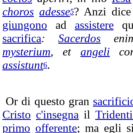
choros
adesse
? Anzi dice
5
giungono
ad
assistere
qu
sacrifica
:
Sacerdos
eni
mysterium
, et
angeli
con
assistunt
.
6
Or di questo gran
sacrifici
Cristo
c'
insegna
il
Trident
primo
offerente
; ma egli 