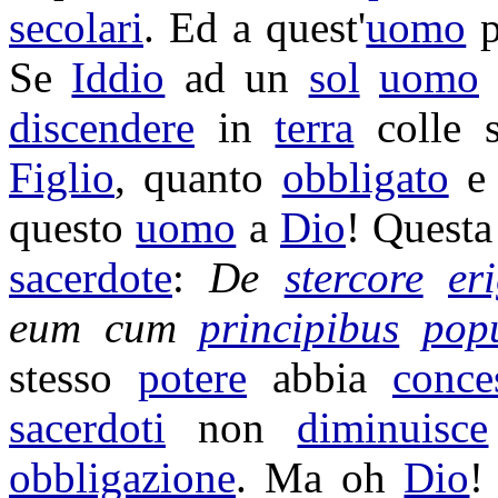
secolari
. Ed a quest'
uomo
p
Se
Iddio
ad un
sol
uomo
discendere
in
terra
colle 
Figlio
, quanto
obbligato
e 
questo
uomo
a
Dio
! Quest
sacerdote
:
De
stercore
er
eum cum
principibus
popu
stesso
potere
abbia
conce
sacerdoti
non
diminuisce
obbligazione
. Ma oh
Dio
!