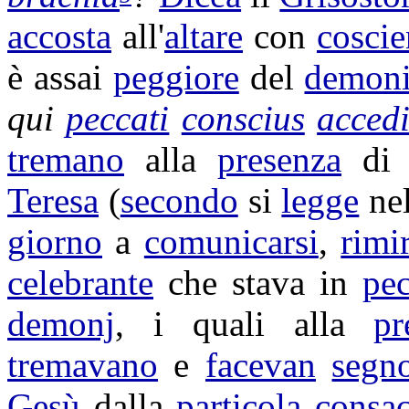
accosta
all'
altare
con
coscie
è assai
peggiore
del
demon
qui
peccati
conscius
accedi
tremano
alla
presenza
d
Teresa
(
secondo
si
legge
nel
giorno
a
comunicarsi
,
rimi
celebrante
che stava in
pec
demonj
, i quali alla
pr
tremavano
e
facevan
segn
Gesù
dalla
particola
consac