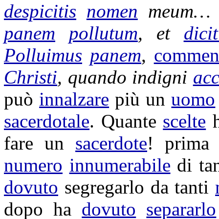
despicitis
nomen
meum
panem
pollutum
, et
dicit
Polluimus
panem
,
commen
Christi
, quando
indigni
ac
può
innalzare
più un
uomo
sacerdotale
. Quante
scelte
fare un
sacerdote
! prima
numero
innumerabile
di ta
dovuto
segregarlo
da tanti
dopo ha
dovuto
separarlo