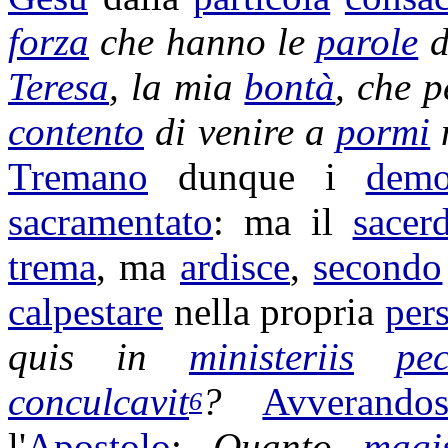
forza
che hanno le
parole
d
Teresa
, la mia
bontà
, che 
contento
di venire a
pormi
Tremano
dunque i
demo
sacramentato
: ma il
sacer
trema
, ma
ardisce
,
secondo
calpestare
nella propria
per
quis in
ministeriis
pe
conculcavit
?
Avverandos
6
l'
Apostolo
:
Quanto
magi