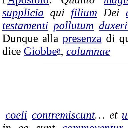
supplicia
qui
filium
Dei
testamenti
pollutum
duxeri
Dunque alla
presenza
di q
dice
Giobbe
,
columnae
8
coeli
contremiscunt
… et
u
in ea sunt
commoventur