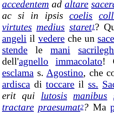
accedentem
ad
altare
sacer
ac si in ipsis
coelis
col
virtutes
medius
staret
? Q
1
angeli
il
vedere
che un
sac
stende
le
mani
sacrileg
dell'
agnello
immacolato
! 
esclama
s.
Agostino
, che c
ardisca
di
toccare
il
ss.
Sa
erit qui
lutosis
manibus
tractare
praesumat
?
Ma
2