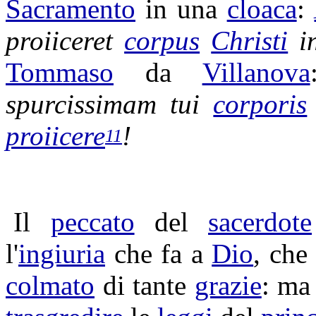
Sacramento
in una
cloaca
:
proiiceret
corpus
Christi
i
Tommaso
da
Villanova
spurcissimam
tui
corporis
proiicere
!
11
Il
peccato
del
sacerdote
l'
ingiuria
che fa a
Dio
, che
colmato
di tante
grazie
: ma 