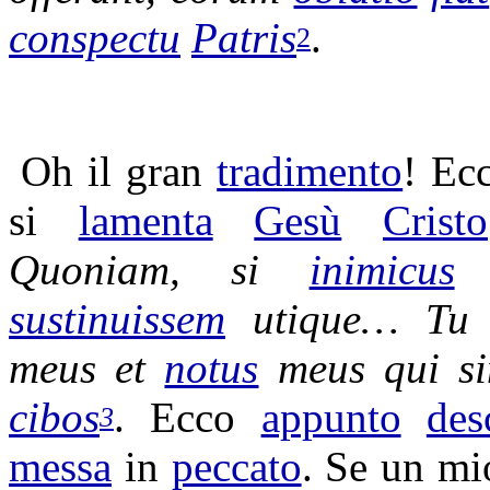
conspectu
Patris
.
2
Oh il gran
tradimento
! Ec
si
lamenta
Gesù
Cristo
Quoniam, si
inimicus
sustinuissem
utique…
T
meus et
notus
meus qui s
cibos
. Ecco
appunto
des
3
messa
in
peccato
. Se un m