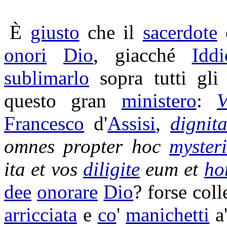
È
giusto
che il
sacerdote
c
onori
Dio
, giacché
Iddi
sublimarlo
sopra tutti gli
questo gran
ministero
:
V
Francesco
d'
Assisi
,
dignit
omnes propter hoc
myster
ita et vos
diligite
eum et
ho
dee
onorare
Dio
? forse col
arricciata
e
co
'
manichetti
a