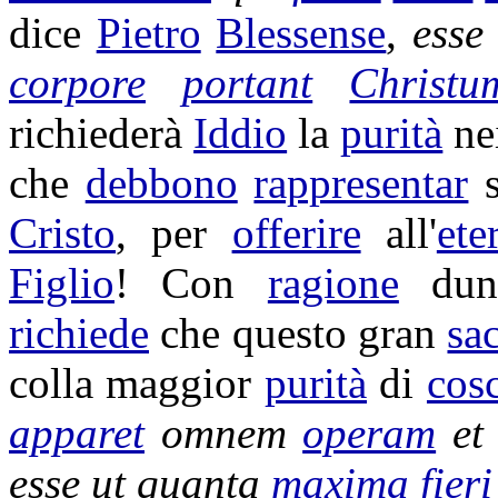
dice
Pietro
Blessense
,
ess
corpore
portant
Christu
richiederà
Iddio
la
purità
ne
che
debbono
rappresentar
s
Cristo
, per
offerire
all'
ete
Figlio
! Con
ragione
dun
richiede
che questo gran
sac
colla maggior
purità
di
cos
apparet
omnem
operam
e
esse ut quanta
maxima
fieri