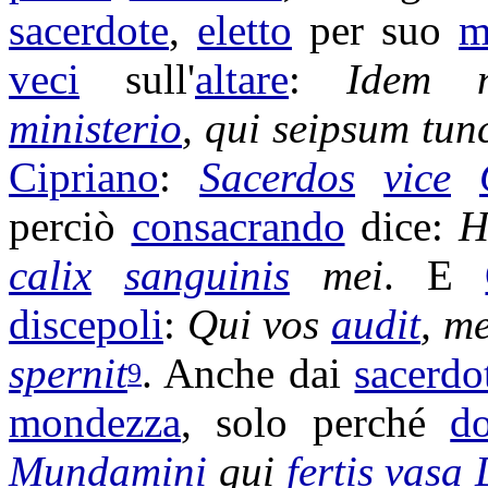
sacerdote
,
eletto
per suo
m
veci
sull'
altare
:
Idem
ministerio
, qui seipsum tun
Cipriano
:
Sacerdos
vice
perciò
consacrando
dice:
H
calix
sanguinis
mei
. E
discepoli
:
Qui vos
audit
, m
spernit
. Anche dai
sacerdo
9
mondezza
, solo perché
d
Mundamini
qui
fertis
vasa