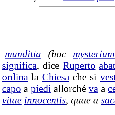
munditia
(hoc
mysterium
significa
, dice
Ruperto
aba
ordina
la
Chiesa
che si
ves
capo
a
piedi
allorché
va
a
c
vitae
innocentis
, quae a
sac