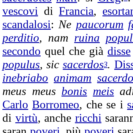
vescovi
di
Francia
,
esorta
scandalosi
:
Ne
paucorum
f
perditio
, nam
ruina
popul
secondo
quel che già
disse
populus
, sic
sacerdos
.
Dis
3
inebriabo
animam
sacerd
meus meus
bonis
meis
ad
Carlo
Borromeo
, che se i
s
di
virtù
, anche
ricchi
saran
saran
poveri
, più
poveri
sar