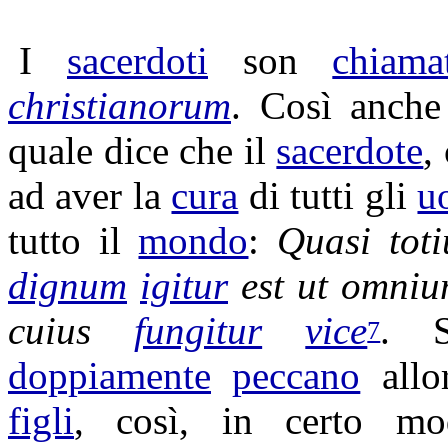
I
sacerdoti
son
chiama
christianorum
. Così anche
quale dice che il
sacerdote
,
ad aver la
cura
di tutti gli
u
tutto il
mondo
:
Quasi tot
dignum
igitur
est ut omni
cuius
fungitur
vice
. 
7
doppiamente
peccano
allo
figli
, così, in certo m