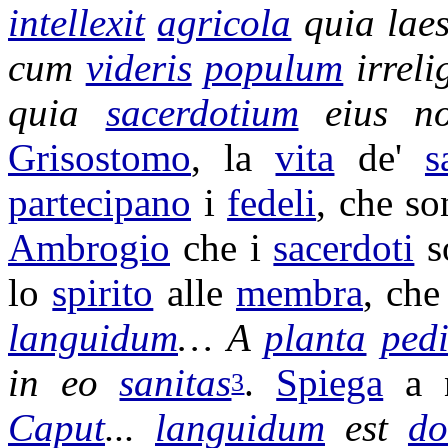
intellexit
agricola
quia
lae
cum
videris
populum
irrel
quia
sacerdotium
eius n
Grisostomo
, la
vita
de'
s
partecipano
i
fedeli
, che s
Ambrogio
che i
sacerdoti
s
lo
spirito
alle
membra
, che
languidum
… A
planta
pedi
in eo
sanitas
.
Spiega
a 
3
Caput
...
languidum
est
do