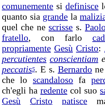
comunemente
si
definisce
quanto sia
grande
la
malizi
quel che ne
scrisse
s.
Paol
fratello
, con farlo
cad
propriamente
Gesù
Cristo
:
percutientes
conscientiam
peccatis
. E s.
Bernardo
n
5
che lo
scandaloso
fa
per
ch'egli ha
redente
col suo
s
Gesù
Cristo
patisce
ma