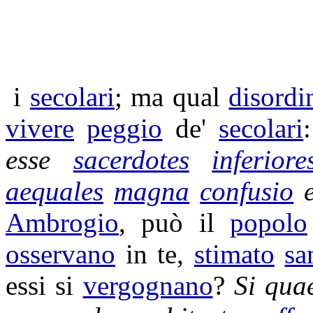
i
secolari
; ma qual
disordi
vivere
peggio
de'
secolari
esse
sacerdotes
inferiore
aequales
magna
confusio
e
Ambrogio
, può il
popolo
osservano
in te,
stimato
sa
essi si
vergognano
?
Si qua