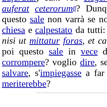
auferat
ceterorum
? Dun
8
questo
sale
non varrà se n
chiesa
e
calpestato
da tutti
nisi ut
mittatur
foras
, et
ca
poi questo
sale
in
vece
d
corrompere
? voglio
dire
, s
salvare
, s'
impiegasse
a fa
meriterebbe
?