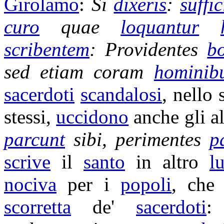
Girolamo
:
Si
dixeris
:
suffic
curo
quae
loquantur
scribentem
:
Providentes
b
sed etiam coram
hominib
sacerdoti
scandalosi
, nello
stessi,
uccidono
anche gli al
parcunt
sibi,
perimentes
p
scrive
il
santo
in altro
l
nociva
per i
popoli
, che 
scorretta
de'
sacerdoti