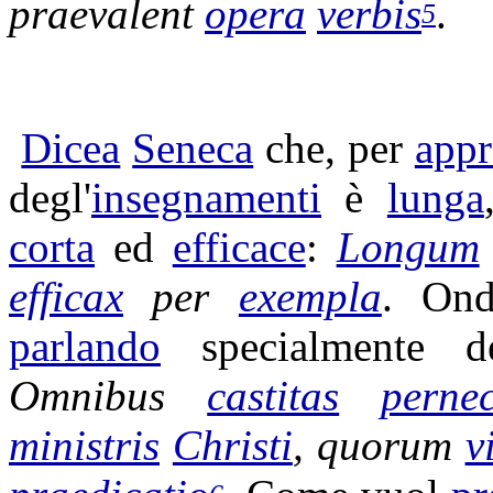
praevalent
opera
verbis
.
5
Dicea
Seneca
che, per
appr
degl'
insegnamenti
è
lunga
corta
ed
efficace
:
Longum
efficax
per
exempla
. On
parlando
specialmente 
Omnibus
castitas
pernec
ministris
Christi
, quorum
v