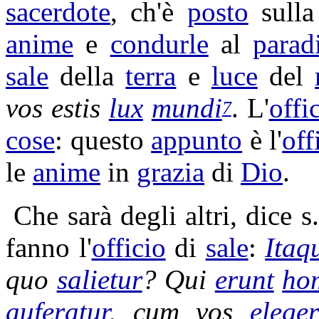
sacerdote
, ch'è
posto
sull
anime
e
condurle
al
parad
sale
della
terra
e
luce
del
vos estis
lux
mundi
. L'
offi
7
cose
: questo
appunto
è l'
off
le
anime
in
grazia
di
Dio
.
Che sarà degli altri, dice s
fanno l'
officio
di
sale
:
Itaq
quo
salietur
? Qui
erunt
ho
auferatur
, cum vos
eleger