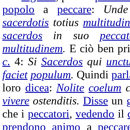
popolo
a
peccare
:
Und
sacerdotis
totius
multitudin
sacerdos
in suo
pecca
multitudinem
.
E ciò ben pr
c
.
4:
Si
Sacerdos
qui
unct
faciet
populum
.
Quindi
par
loro
dicea
:
Nolite
coelum
vivere
ostenditis
.
Disse
un
che i
peccatori
,
vedendo
il
prendono
animo
a
peccar