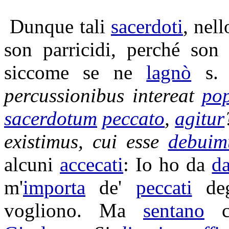
Dunque tali
sacerdoti
, nel
son
parricidi
, perché so
siccome se ne
lagnò
s
percussionibus
intereat
po
sacerdotum
peccato
,
agitur
existimus
, cui esse
debuim
alcuni
accecati
: Io ho da
da
m'
importa
de'
peccati
deg
vogliono. Ma
sentano
co