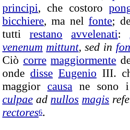
principi
, che costoro
pon
bicchiere
, ma nel
fonte
; d
tutti
restano
avvelenati
:
venenum
mittunt
, sed in
fo
Ciò
corre
maggiormente
d
onde
disse
Eugenio
III. c
maggior
causa
ne sono 
culpae
ad
nullos
magis
ref
rectores
.
6