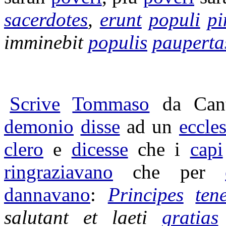
sacerdotes
,
erunt
populi
pi
imminebit
populis
pauperta
Scrive
Tommaso
da
Can
demonio
disse
ad un
eccles
clero
e
dicesse
che i
capi
ringraziavano
che per
dannavano
:
Principes
ten
salutant
et
laeti
gratias