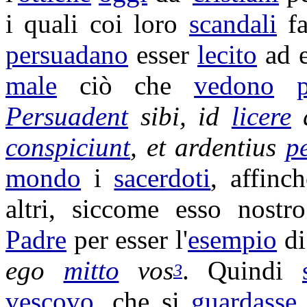
i quali coi loro
scandali
fa
persuadano
esser
lecito
ad e
male
ciò che
vedono
p
Persuadent
sibi, id
licere
q
conspiciunt
, et
ardentius
p
mondo
i
sacerdoti
, affinch
altri, siccome esso nost
Padre
per esser l'
esempio
di
ego
mitto
vos
. Quindi
3
vescovo
, che si
guardasse