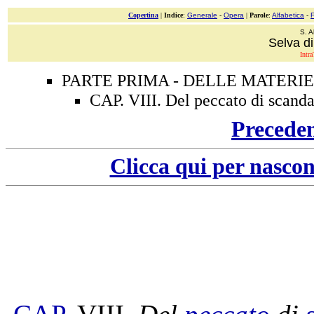
Copertina
|
Indice
:
Generale
-
Opera
|
Parole
:
Alfabetica
-
S. A
Selva di
Intra
PARTE PRIMA - DELLE MATERIE
CAP. VIII. Del peccato di scanda
Precede
Clicca qui per nascon