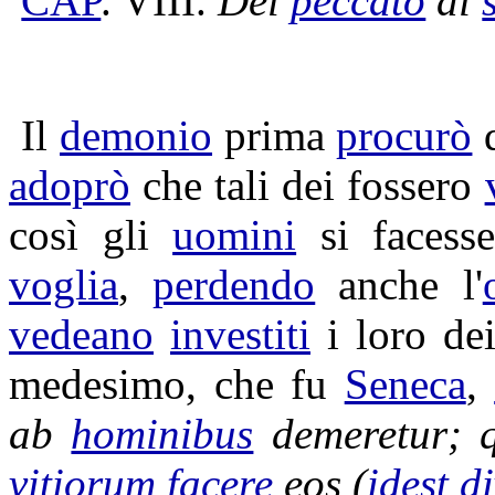
CAP
. VIII.
Del
peccato
di
Il
demonio
prima
procurò
d
adoprò
che tali dei fossero
così gli
uomini
si facess
voglia
,
perdendo
anche l'
vedeano
investiti
i loro de
medesimo, che fu
Seneca
,
ab
hominibus
demeretur
; 
vitiorum
facere
eos (
idest
d