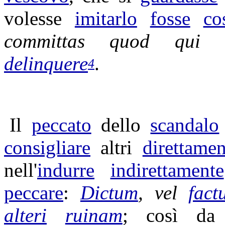
volesse
imitarlo
fosse
co
committas
quod qu
delinquere
.
4
Il
peccato
dello
scandalo
consigliare
altri
direttamen
nell'
indurre
indirettamente
peccare
:
Dictum
, vel
fact
alteri
ruinam
; così d