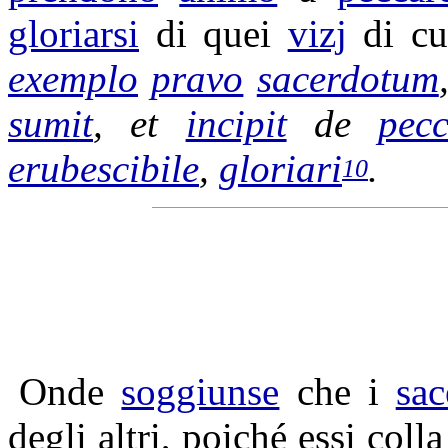
gloriarsi
di quei
vizj
di cu
exemplo
pravo
sacerdotum
sumit
, et
incipit
de
pecc
erubescibile
,
gloriari
.
10
Onde
soggiunse
che i
sac
degli altri, poiché essi coll