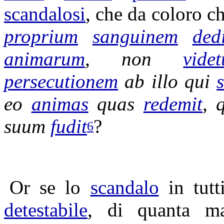
scandalosi
, che da coloro c
proprium
sanguinem
dedi
animarum
, non
videt
persecutionem
ab illo qui
eo
animas
quas
redemit
, 
suum
fudit
?
6
Or se lo
scandalo
in tutt
detestabile
, di quanta m