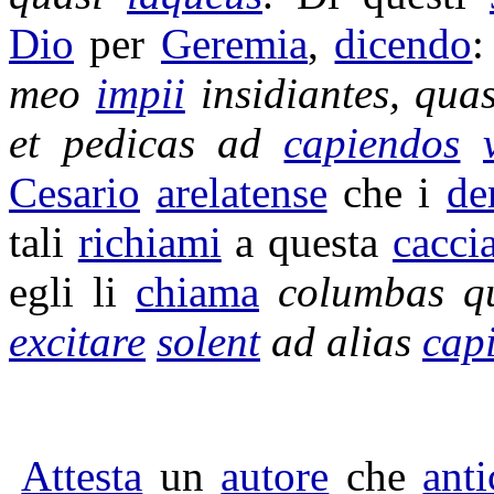
Dio
per
Geremia
,
dicendo
meo
impii
insidiantes
, qua
et
pedicas
ad
capiendos
Cesario
arelatense
che i
de
tali
richiami
a questa
cacci
egli li
chiama
columbas
q
excitare
solent
ad alias
cap
Attesta
un
autore
che
ant