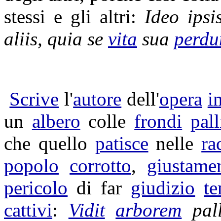
stessi e gli altri:
Ideo ipsi
aliis, quia se
vita
sua
perdu
Scrive
l'
autore
dell'
opera
i
un
albero
colle
frondi
pall
che quello
patisce
nelle
ra
popolo
corrotto
,
giustame
pericolo
di far
giudizio
te
cattivi
:
Vidit
arborem
pal