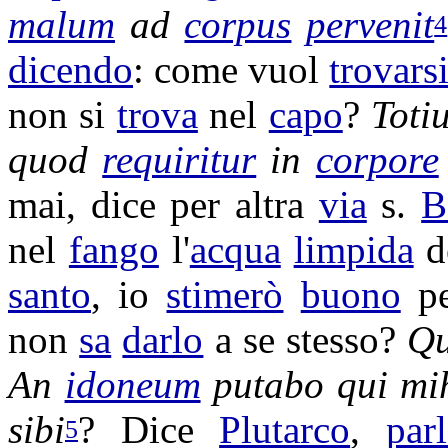
malum
ad
corpus
pervenit
4
dicendo
: come vuol
trovars
non si
trova
nel
capo
?
Toti
quod
requiritur
in
corpore
mai, dice per altra
via
s.
B
nel
fango
l'
acqua
limpida
d
santo
, io
stimerò
buono
p
non
sa
darlo
a se stesso?
Qu
An
idoneum
putabo
qui mi
sibi
? Dice
Plutarco
,
par
5