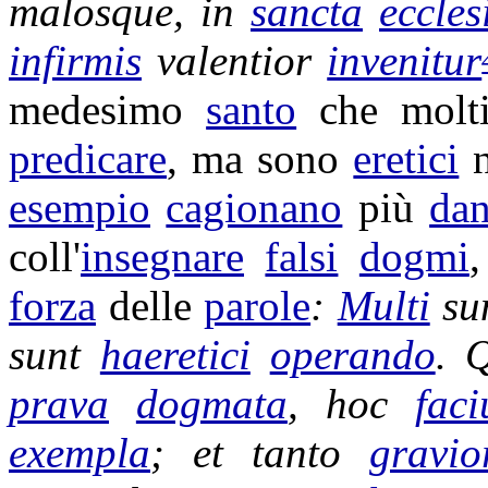
malosque
, in
sancta
eccles
infirmis
valentior
invenitur
medesimo
santo
che mol
predicare
, ma sono
eretici
n
esempio
cagionano
più
da
coll'
insegnare
falsi
dogmi
forza
delle
parole
:
Multi
su
sunt
haeretici
operando
.
prava
dogmata
, hoc
faci
exempla
; et tanto
gravio