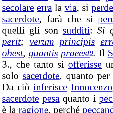
secolare
erra
la
via
, si
perde
sacerdote
, farà che si
per
quelli gli son
sudditi
:
Si 
perit
;
verum
principis
err
obest
,
quantis
praeest
.
Il
S
9
3., che tanto si
offerisse
u
solo
sacerdote
, quanto per
Da ciò
inferisce
Innocenzo
sacerdote
pesa
quanto i
pec
è la
ragione
, perché
peccan