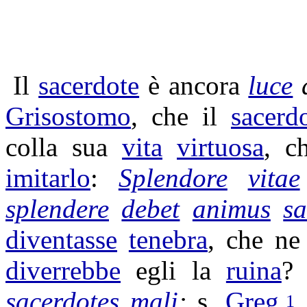
Il
sacerdote
è ancora
luce
Grisostomo
, che il
sacerd
colla sua
vita
virtuosa
, 
imitarlo
:
Splendore
vitae
splendere
debet
animus
sa
diventasse
tenebra
, che ne
diverrebbe
egli la
ruina
sacerdotes
mali
:
s.
Greg
.
.
1