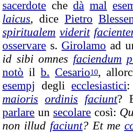
sacerdote
che
dà
mal
ese
laicus
, dice
Pietro
Blesse
spiritualem
viderit
facient
osservare
s.
Girolamo
ad 
id sibi omnes
faciendum
p
notò
il
b.
Cesario
, allo
10
esempj
degli
ecclesiastici
maioris
ordinis
faciunt
? 
parlare
un
secolare
così:
Qu
non illud
faciunt
?
Et me
c