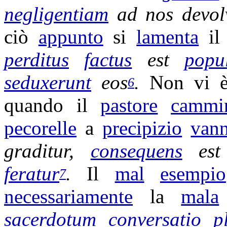
negligentiam
ad nos
devol
ciò
appunto
si
lamenta
i
perditus
factus
est
popu
seduxerunt
eos
.
Non vi
6
quando il
pastore
cammi
pecorelle
a
precipizio
van
graditur
,
consequens
est
feratur
.
Il
mal
esempio
7
necessariamente
la
mala
sacerdotum
conversatio
p