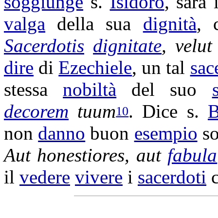
soggiunge
s.
Isidoro
, sarà 
valga
della sua
dignità
, 
Sacerdotis
dignitate
, velu
dire
di
Ezechiele
, un tal
sac
stessa
nobiltà
del suo
decorem
tuum
. Dice s.
B
10
non
danno
buon
esempio
so
Aut
honestiores
, aut
fabula
il
vedere
vivere
i
sacerdoti
c