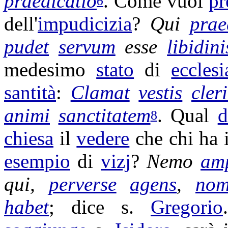
praedicatio
. Come vuol
pr
6
dell'
impudicizia
?
Qui
prae
pudet
servum
esse
libidini
medesimo
stato
di
ecclesi
santità
:
Clamat
vestis
cler
animi
sanctitatem
. Qual
d
8
chiesa
il
vedere
che chi ha 
esempio
di
vizj
?
Nemo
amp
qui,
perverse
agens
,
nom
habet
; dice s.
Gregorio