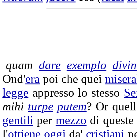
quam
dare
exemplo
divin
Ond'
era
poi che quei
misera
legge
appresso lo stesso
Se
mihi
turpe
putem
? Or quel
gentili
per
mezzo
di quest
l'
ottiene
oggi
da'
cristiani
p