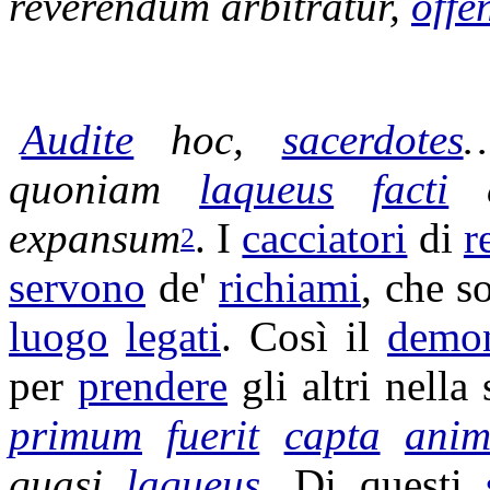
reverendum
arbitratur
,
offe
Audite
hoc,
sacerdotes
…
quoniam
laqueus
facti
e
expansum
. I
cacciatori
di
r
2
servono
de'
richiami
, che s
luogo
legati
. Così il
demo
per
prendere
gli altri nella
primum
fuerit
capta
ani
quasi
laqueus
. Di questi