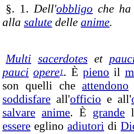
§. 1.
Dell'
obbligo
che ha
alla
salute
delle
anime
.
Multi
sacerdotes
et
pauc
pauci
opere
. È
pieno
il
m
1
son quelli che
attendono
soddisfare
all'
officio
e all'
salvare
anime
. È
grande
essere
eglino
adiutori
di
Di