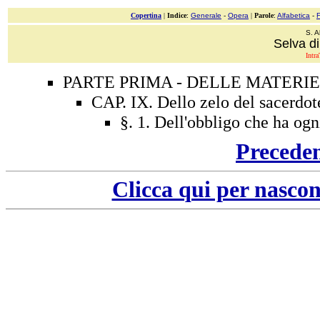
Copertina
|
Indice
:
Generale
-
Opera
|
Parole
:
Alfabetica
-
S. A
Selva di
Intra
PARTE PRIMA - DELLE MATERIE
CAP. IX. Dello zelo del sacerdot
§. 1. Dell'obbligo che ha ogn
Precede
Clicca qui per nascon