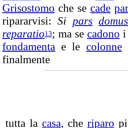
Grisostomo
che se
cade
par
ripararvisi
:
Si
pars
domu
reparatio
; ma se
cadono
13
fondamenta
e le
colonne
finalmente
tutta la
casa
, che
riparo
pi