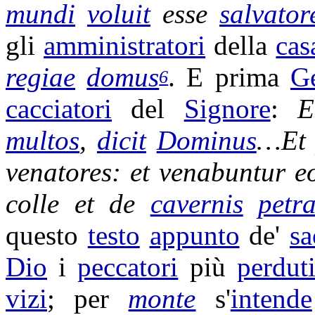
mundi
voluit
esse
salvator
gli
amministratori
della
cas
regiae
domus
. E prima
G
6
cacciatori
del
Signore
:
E
multos
,
dicit
Dominus
…Et 
venatores
: et
venabuntur
eo
colle et de
cavernis
petr
questo
testo
appunto
de'
sa
Dio
i
peccatori
più
perdut
vizi
; per
monte
s'
intende