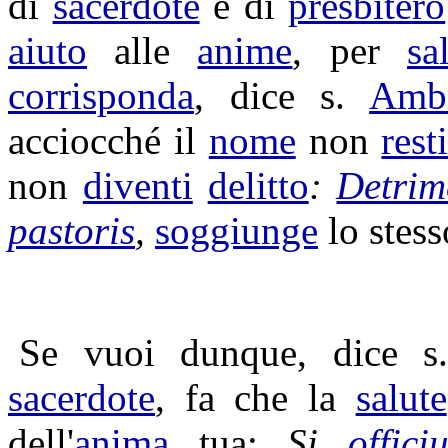
di
sacerdote
e di
presbitero
aiuto
alle
anime
, per
sa
corrisponda
, dice s.
Amb
acciocché il
nome
non
rest
non
diventi
delitto
:
Detri
pastoris
,
soggiunge
lo stess
Se vuoi dunque, dice 
sacerdote
, fa che la
salute
dell'
anima
tua:
Si
offici