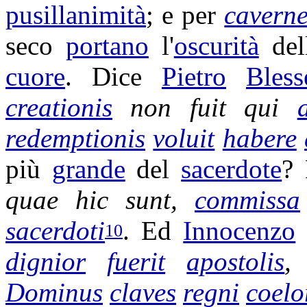
pusillanimità
; e per
cavern
seco
portano
l'
oscurità
del
cuore
. Dice
Pietro
Bless
creationis
non fuit qui
redemptionis
voluit
habere
più
grande
del
sacerdote
? 
quae hic sunt,
commissa
sacerdoti
. Ed
Innocenzo
10
dignior
fuerit
apostolis
,
Dominus
claves
regni
coel