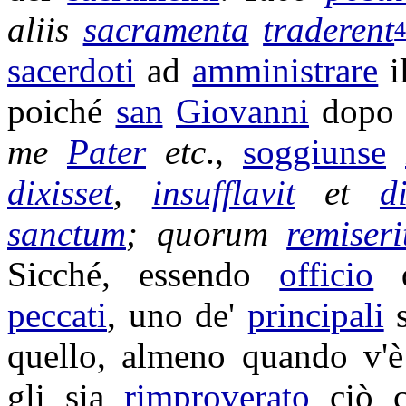
aliis
sacramenta
traderent
sacerdoti
ad
amministrare
i
poiché
san
Giovanni
dopo
me
Pater
etc
.,
soggiunse
dixisset
,
insufflavit
et
di
sanctum
; quorum
remiseri
Sicché, essendo
officio
peccati
, uno de'
principali
s
quello, almeno quando v'
gli sia
rimproverato
ciò 