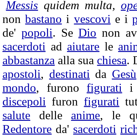
Messis
quidem multa,
ope
non
bastano
i
vescovi
e i
de'
popoli
. Se
Dio
non av
sacerdoti
ad
aiutare
le
ani
abbastanza
alla sua
chiesa
. 
apostoli
,
destinati
da
Gesù
mondo
, furono
figurati
discepoli
furon
figurati
tut
salute
delle
anime
, le q
Redentore
da'
sacerdoti
ric