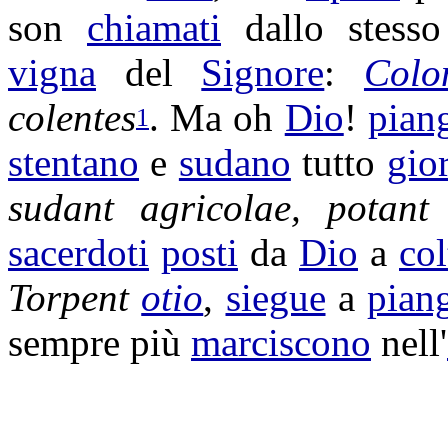
son
chiamati
dallo stess
vigna
del
Signore
:
Colo
colentes
. Ma oh
Dio
!
pian
1
stentano
e
sudano
tutto
gio
sudant
agricolae
,
potant
sacerdoti
posti
da
Dio
a
col
Torpent
otio
,
siegue
a
pian
sempre più
marciscono
nell'