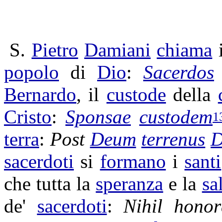
S.
Pietro
Damiani
chiama
popolo
di
Dio
:
Sacerdos
Bernardo
, il
custode
della
Cristo
:
Sponsae
custodem
1
terra
:
Post
Deum
terrenus
D
sacerdoti
si
formano
i
santi
che tutta la
speranza
e la
sa
de'
sacerdoti
:
Nihil
honor