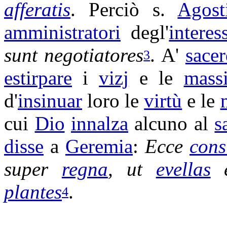
afferatis
. Perciò s.
Agost
amministratori
degl'
interes
sunt
negotiatores
. A'
sacer
3
estirpare
i
vizj
e le
mass
d'
insinuar
loro le
virtù
e le
cui
Dio
innalza
alcuno al
s
disse
a
Geremia
:
Ecce
cons
super
regna
, ut
evellas
plantes
.
4