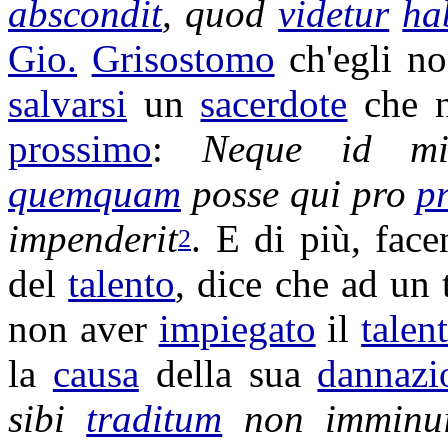
abscondit
, quod
videtur
ha
Gio.
Grisostomo
ch'egli n
salvarsi
un
sacerdote
che n
prossimo
:
Neque id m
quemquam
posse qui pro
p
impenderit
. E di più, fac
2
del
talento
, dice che ad un 
non aver
impiegato
il
talen
la
causa
della sua
dannazi
sibi
traditum
non
imminu