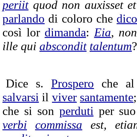
periit
quod non
auxisset
e
parlando
di coloro che
dic
così lor
dimanda
:
Eia
, non
ille qui
abscondit
talentum
?
Dice s.
Prospero
che a
salvarsi
il
viver
santamente
che si son
perduti
per su
verbi
commissa
est, eti