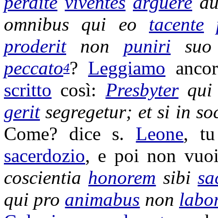
perdite
viventes
arguere
a
omnibus qui eo
tacente
proderit
non
puniri
suo
peccato
?
Leggiamo
ancor
4
scritto
così:
Presbyter
qu
gerit
segregetur
; et si in
so
Come? dice s.
Leone
, t
sacerdozio
, e poi non vuo
coscientia
honorem
sibi
sa
qui pro
animabus
non
labo