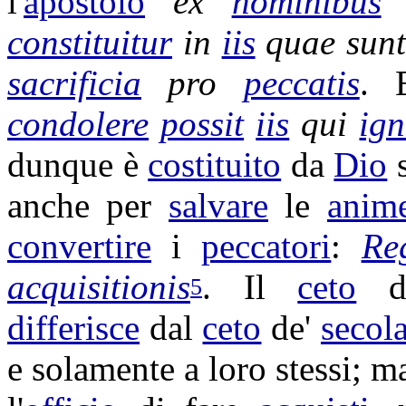
l'
apostolo
ex
hominibus
constituitur
in
iis
quae sun
sacrificia
pro
peccatis
. 
condolere
possit
iis
qui
ign
dunque è
costituito
da
Dio
s
anche per
salvare
le
anim
convertire
i
peccatori
:
Re
acquisitionis
. Il
ceto
d
5
differisce
dal
ceto
de'
secola
e solamente a loro stessi; m