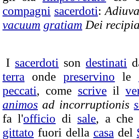
compagni
sacerdoti
:
Adiuva
vacuum
gratiam
Dei
recipia
I
sacerdoti
son
destinati
d
terra
onde
preservino
le
peccati
, come
scrive
il
ve
animos
ad
incorruptionis
fa l'
officio
di
sale
, a ch
gittato
fuori della
casa
del