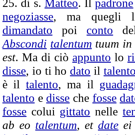
25. di s.
Matteo
. Il
padrone
negoziasse
, ma quegli
dimandato
poi
conto
d
Abscondi
talentum
tuum i
est
. Ma di ciò
appunto
lo
r
disse
, io ti ho
dato
il
talent
è il
talento
, ma il
guadag
talento
e
disse
che
fosse
da
fosse
colui
gittato
nelle
te
ab eo
talentum
, et
date
ei