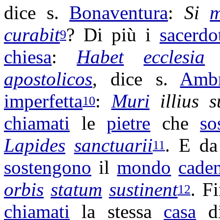
dice s.
Bonaventura
:
Si
m
curabit
? Di più i
sacerdo
9
chiesa
:
Habet
ecclesia
apostolicos
, dice s.
Ambr
imperfetta
:
Muri
illius 
10
chiamati
le
pietre
che
so
Lapides
sanctuarii
. E da
11
sostengono
il
mondo
cade
orbis
statum
sustinent
. F
12
chiamati
la stessa
casa
d