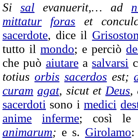
Si
sal
evanuerit
,… ad
n
mittatur
foras
et
conculc
sacerdote
, dice il
Grisosto
tutto il
mondo
; e perciò
de
che può
aiutare
a
salvarsi
c
totius
orbis
sacerdos
est;
curam
agat
, sicut et
Deus
,
sacerdoti
sono i
medici
des
anime
inferme
; così l
animarum
;
e s.
Girolamo