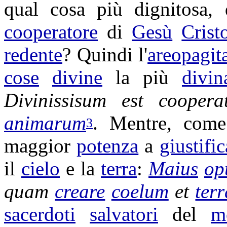
qual cosa più
dignitosa
, 
cooperatore
di
Gesù
Crist
redente
? Quindi l'
areopagit
cose
divine
la più
divin
Divinissisum
est
coopera
animarum
. Mentre, com
3
maggior
potenza
a
giustific
il
cielo
e la
terra
:
Maius
op
quam
creare
coelum
et
ter
sacerdoti
salvatori
del
m