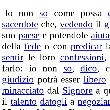
Io non
so
come possa
sacerdote
che,
vedendo
il
g
suo
paese
e potendole
aiuta
della
fede
o con
predicar
l
sentir
le loro
confessioni
,
farlo: io non
so
,
dico
, 
giudizio
potrà esser
libero
minacciato
dal
Signore
a q
il
talento
datogli
a
negozia