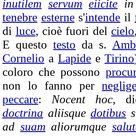
inutilem
servum
eiicite
i
tenebre
esterne
s'
intende
il
di
luce
, cioè fuori del
cielo
E questo
testo
da s.
Amb
Cornelio
a
Lapide
e
Tirino
coloro che possono
procur
non lo fanno per
neglig
peccare
:
Nocent
hoc
, d
doctrina
aliisque
dotibus
s
ad
suam
aliorumque
salu