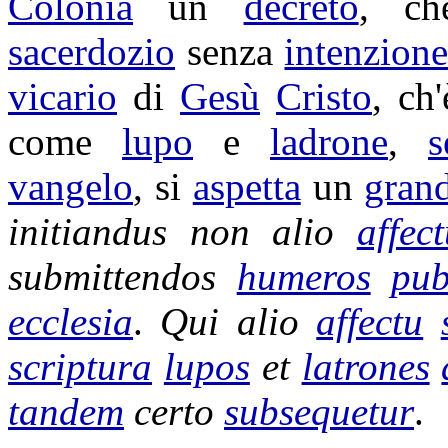
Colonia
un
decreto
, c
sacerdozio
senza
intenzion
vicario
di
Gesù
Cristo
, ch
come
lupo
e
ladrone
,
s
vangelo
, si
aspetta
un
gran
initiandus
non alio
affec
submittendos
humeros
pub
ecclesia
.
Qui alio
affectu
scriptura
lupos
et
latrones
tandem
certo
subsequetur
.