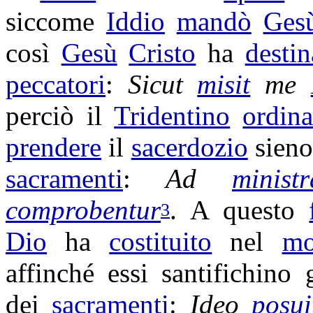
siccome
Iddio
mandò
Ges
così
Gesù
Cristo
ha
destin
peccatori
:
Sicut
misit
me
perciò il
Tridentino
ordin
prendere
il
sacerdozio
sien
sacramenti
:
Ad
minist
comprobentur
. A questo
3
Dio
ha
costituito
nel
mo
affinché essi
santifichino
gl
dei
sacramenti
:
Ideo
posui