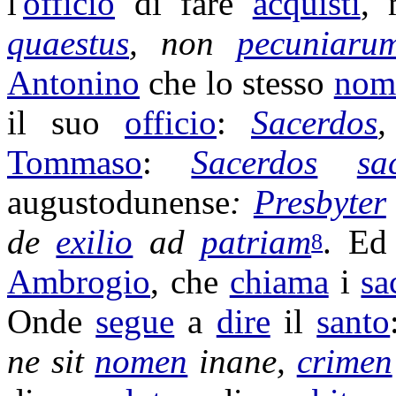
l'
officio
di fare
acquisti
, 
quaestus
, non
pecuniaru
Antonino
che lo stesso
nom
il suo
officio
:
Sacerdos
Tommaso
:
Sacerdos
sa
augustodunense
:
Presbyter
de
exilio
ad
patriam
. E
8
Ambrogio
, che
chiama
i
sa
Onde
segue
a
dire
il
santo
ne sit
nomen
inane
,
crimen