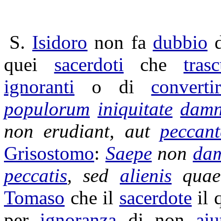
S.
Isidoro
non fa
dubbio
quei
sacerdoti
che
tras
ignoranti
o di
converti
populorum
iniquitate
damn
non
erudiant
, aut
peccant
Grisostomo
:
Saepe
non
da
peccatis
, sed
alienis
qua
Tomaso
che il
sacerdote
il 
per
ignoranza
di non
aiu