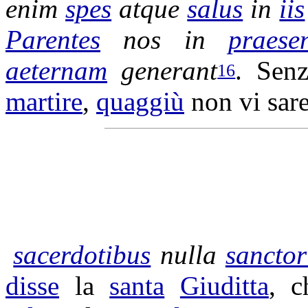
enim
spes
atque
salus
in
iis
Parentes
nos in
praese
aeternam
generant
. Sen
16
martire
,
quaggiù
non vi sar
sacerdotibus
nulla
sancto
disse
la
santa
Giuditta
, 