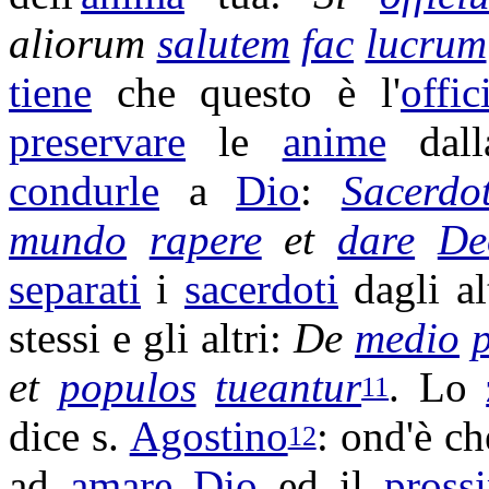
aliorum
salutem
fac
lucrum
tiene
che questo è l'
offic
preservare
le
anime
dal
condurle
a
Dio
:
Sacerdot
mundo
rapere
et
dare
De
separati
i
sacerdoti
dagli al
stessi e gli altri:
De
medio
et
populos
tueantur
. Lo
11
dice s.
Agostino
: ond'è c
12
ad
amare
Dio
ed il
pross