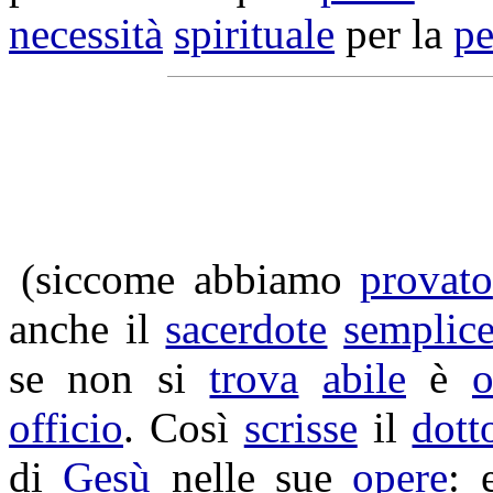
necessità
spirituale
per la
pe
(siccome abbiamo
provato
anche il
sacerdote
semplic
se non si
trova
abile
è
o
officio
. Così
scrisse
il
dott
di
Gesù
nelle sue
opere
: 