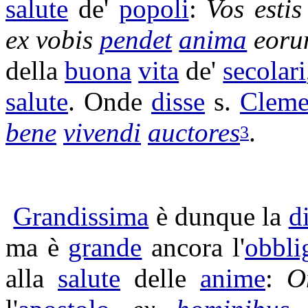
salute
de'
popoli
:
Vos esti
ex vobis
pendet
anima
eoru
della
buona
vita
de'
secolari
salute
. Onde
disse
s.
Cleme
bene
vivendi
auctores
.
3
Grandissima
è dunque la
d
ma è
grande
ancora l'
obbli
alla
salute
delle
anime
:
O