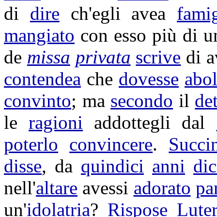
di
dire
ch'egli avea
famig
mangiato
con esso più di 
de
missa
privata
scrive
di a
contendea
che
dovesse
abol
convinto
; ma
secondo
il
de
le
ragioni
addottegli
dal
poterlo
convincere
.
Succi
disse
, da
quindici
anni
dic
nell'
altare
avessi
adorato
pa
un'
idolatria
?
Rispose
Lute