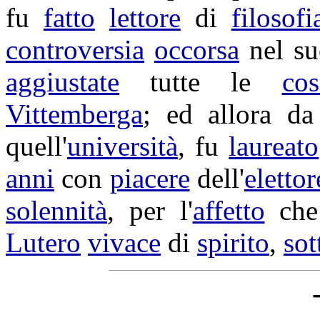
fu
fatto
lettore
di
filosofi
controversia
occorsa
nel s
aggiustate
tutte le
cos
Vittemberga
; ed allora d
quell'
università
, fu
laureato
anni
con
piacere
dell'
elettor
solennità
, per l'
affetto
che
Lutero
vivace
di
spirito
,
sot