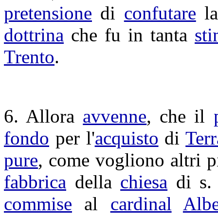
pretensione
di
confutare
l
dottrina
che fu in tanta
st
Trento
.
6. Allora
avvenne
, che il
fondo
per l'
acquisto
di
Terr
pure
, come vogliono altri 
fabbrica
della
chiesa
di s
commise
al
cardinal
Albe