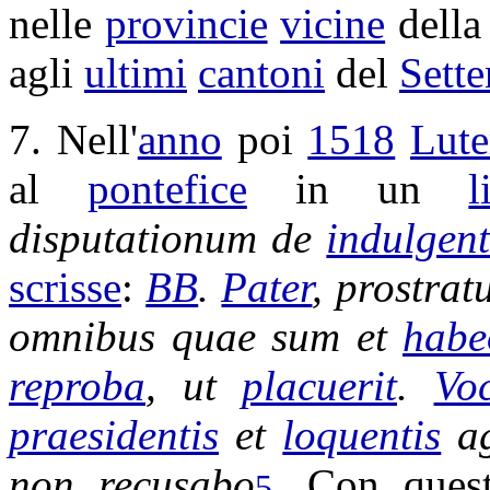
nelle
provincie
vicine
dell
agli
ultimi
cantoni
del
Sette
7. Nell'
anno
poi
1518
Lute
al
pontefice
in un
l
disputationum
de
indulgen
scrisse
:
BB
.
Pater
,
prostrat
omnibus quae sum et
habe
reproba
, ut
placuerit
.
Vo
praesidentis
et
loquentis
a
non
recusabo
. Con que
5