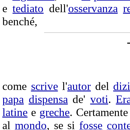
e
tediato
dell'
osservanza
r
benché,
come
scrive
l'
autor
del
diz
papa
dispensa
de'
voti
.
Er
latine
e
greche
. Certamente
al
mondo
, se si
fosse
cont