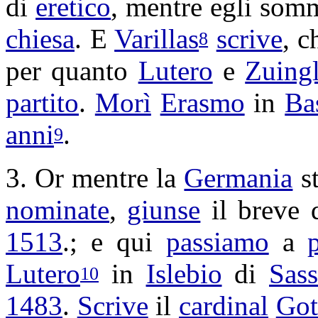
di
eretico
, mentre egli
somm
chiesa
. E
Varillas
scrive
, 
8
per quanto
Lutero
e
Zuingl
partito
.
Morì
Erasmo
in
Ba
anni
.
9
3. Or mentre la
Germania
s
nominate
,
giunse
il breve 
1513
.; e qui
passiamo
a
Lutero
in
Islebio
di
Sass
10
1483
.
Scrive
il
cardinal
Got