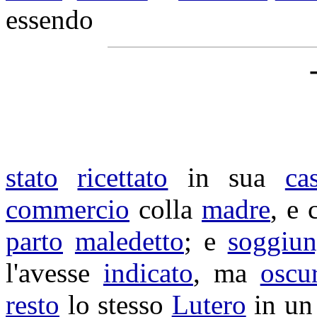
essendo
stato
ricettato
in sua
ca
commercio
colla
madre
, e 
parto
maledetto
; e
soggiu
l'avesse
indicato
, ma
oscu
resto
lo stesso
Lutero
in u