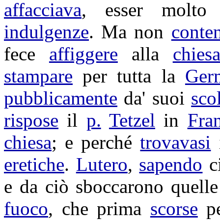
affacciava
, esser molt
indulgenze
. Ma non
conte
fece
affiggere
alla
chies
stampare
per tutta la
Ger
pubblicamente
da' suoi
sco
rispose
il
p.
Tetzel
in
Fran
chiesa
; e perché
trovavasi
eretiche
.
Lutero
,
sapendo
c
e da ciò
sboccarono
quell
fuoco
, che prima
scorse
pe