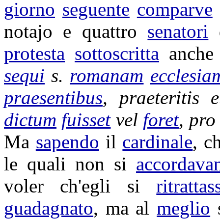
giorno
seguente
comparve
notajo
e quattro
senatori
protesta
sottoscritta
anche 
sequi
s.
romanam
ecclesia
praesentibus
,
praeteritis
e
dictum
fuisset
vel
foret
, pr
Ma
sapendo
il
cardinale
, c
le quali non si
accordava
voler ch'egli si
ritrattas
guadagnato
, ma al
meglio