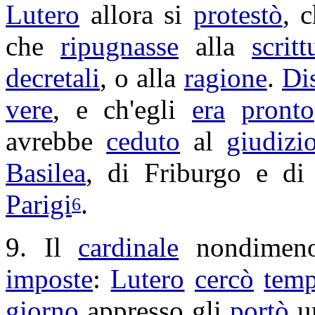
Lutero
allora si
protestò
, 
che
ripugnasse
alla
scritt
decretali
, o alla
ragione
.
Di
vere
, e ch'egli
era
pronto
avrebbe
ceduto
al
giudizi
Basilea
, di
Friburgo
e d
Parigi
.
6
9. Il
cardinale
nondime
imposte
:
Lutero
cercò
tem
giorno
appresso gli
portò
u