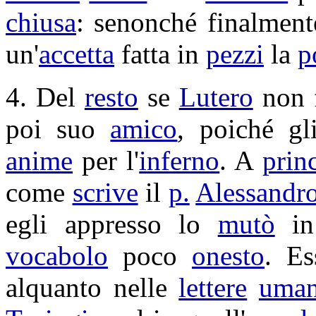
chiusa
:
senonché
finalmen
un'
accetta
fatta in
pezzi
la
p
4. Del
resto
se
Lutero
non 
poi suo
amico
, poiché g
anime
per l'
inferno
. A
prin
come
scrive
il
p.
Alessandr
egli appresso lo
mutò
i
vocabolo
poco
onesto
. E
alquanto nelle
lettere
uma