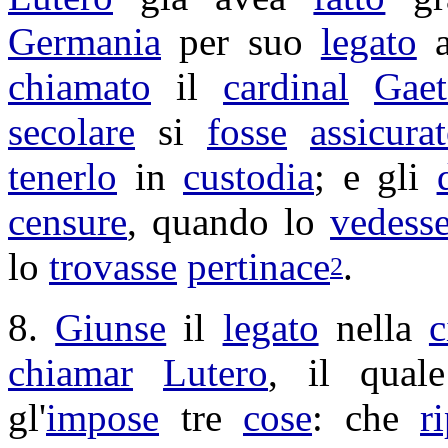
Germania
per suo
legato
chiamato
il
cardinal
Gae
secolare
si
fosse
assicura
tenerlo
in
custodia
; e gli
censure
, quando lo
vedess
lo
trovasse
pertinace
.
2
8.
Giunse
il
legato
nella
c
chiamar
Lutero
, il qual
gl'
impose
tre
cose
: che
r