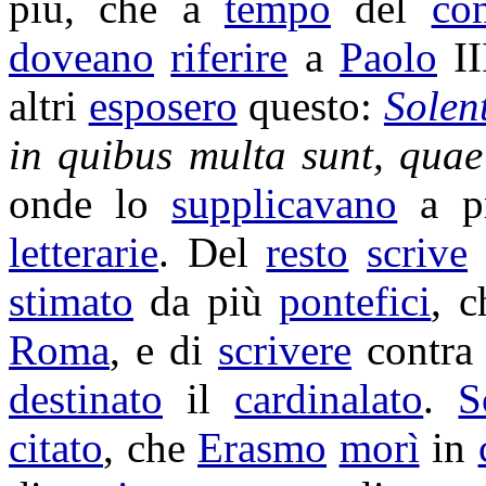
più, che a
tempo
del
con
doveano
riferire
a
Paolo
II
altri
esposero
questo:
Solen
in quibus multa sunt, qua
onde lo
supplicavano
a
p
letterarie
. Del
resto
scrive
stimato
da più
pontefici
, c
Roma
, e di
scrivere
contr
destinato
il
cardinalato
.
S
citato
, che
Erasmo
morì
in