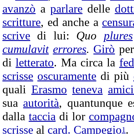
avanzò
a
parlare
delle
dott
scritture
, ed anche a
censur
scrive
di lui:
Quo
plures
cumulavit
errores
.
Girò
per
di
letterato
. Ma circa la
fe
scrisse
oscuramente
di più
quali
Erasmo
teneva
amici
sua
autorità
, quantunque 
dalla
taccia
di lor
compagn
scrisse
al
card.
Campegio
.
1