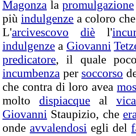
Magonza
la
promulgazione
più
indulgenze
a coloro ch
L'
arcivescovo
diè
l'
incu
indulgenze
a
Giovanni
Tetz
predicatore
, il quale po
incumbenza
per
soccorso
d
che contra di loro avea
mos
molto
dispiacque
al
vica
Giovanni
Staupizio
, che
er
onde
avvalendosi
egli del