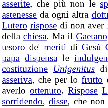
asserite
, che più non le
sp
astenesse
da ogni altra
dott
Lutero
rispose
di non aver
della
chiesa
. Ma il
Gaetano
tesoro
de'
meriti
di
Gesù
papa
dispensa
le
indulgen
costituzione
Unigenitus
d
asseriva
, che per lo
frutto
averlo
ottenuto
.
Rispose
L
sorridendo
,
disse
, che no