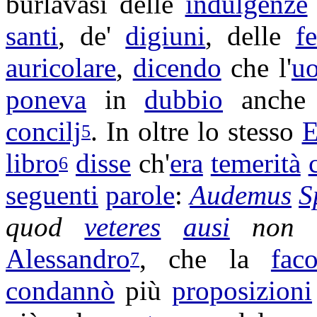
burlavasi
delle
indulgenze
santi
, de'
digiuni
, delle
fe
auricolare
,
dicendo
che l'
u
poneva
in
dubbio
anche 
concilj
. In oltre lo stesso
E
5
libro
disse
ch'
era
temerità
6
seguenti
parole
:
Audemus
S
quod
veteres
ausi
non 
Alessandro
, che la
faco
7
condannò
più
proposizioni