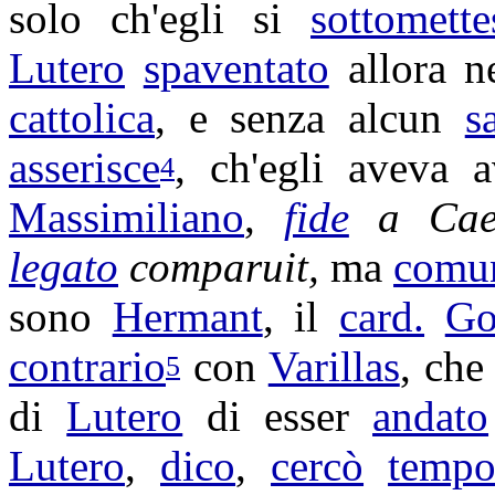
solo ch'egli si
sottomette
Lutero
spaventato
allora n
cattolica
, e senza alcun
s
asserisce
, ch'egli aveva 
4
Massimiliano
,
fide
a
Cae
legato
comparuit
,
ma
comu
sono
Hermant
, il
card.
Go
contrario
con
Varillas
, che
5
di
Lutero
di esser
andato
Lutero
,
dico
,
cercò
temp