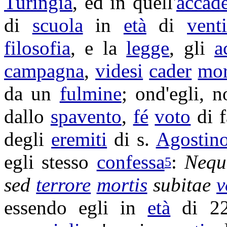
Turingia
, ed in quell'
accad
di
scuola
in
età
di
vent
filosofia
, e la
legge
, gli
a
campagna
,
videsi
cader
mor
da un
fulmine
; ond'egli, 
dallo
spavento
,
fé
voto
di f
degli
eremiti
di s.
Agostin
egli stesso
confessa
:
Nequ
5
sed
terrore
mortis
subitae
v
essendo egli in
età
di 2