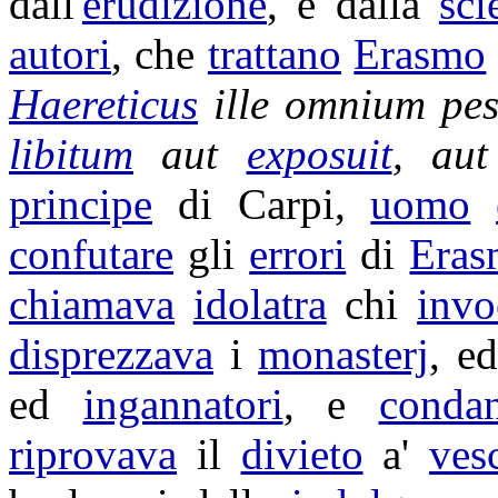
dall'
erudizione
, e dalla
sci
autori
, che
trattano
Erasmo
Haereticus
ille omnium
pes
libitum
aut
exposuit
, au
principe
di
Carpi
,
uomo
confutare
gli
errori
di
Eras
chiamava
idolatra
chi
invo
disprezzava
i
monasterj
, e
ed
ingannatori
, e
conda
riprovava
il
divieto
a'
ves