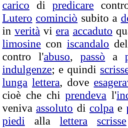
carico
di
predicare
contro
Lutero
cominciò
subito a
d
in
verità
vi
era
accaduto
qu
limosine
con
iscandalo
de
contro l'
abuso
,
passò
a
indulgenze
; e quindi
scriss
lunga
lettera
, dove
esagera
cioè che chi
prendeva
l'
in
veniva
assoluto
di
colpa
e
piedi
alla
lettera
scrisse