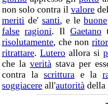
non solo contra il
valore
de
meriti
de'
santi
, e le
buone
false
ragioni
. Il
Gaetano
t
risolutamente
, che non
rito
ritrattare
.
Lutero
allora si
p
che la
verità
stava per ess
contra la
scrittura
e la
r
soggiacere
all'
autorità
della