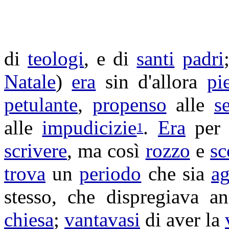
di
teologi
, e di
santi
padri
Natale
)
era
sin d'allora
pi
petulante
,
propenso
alle
s
alle
impudicizie
.
Era
per 
1
scrivere
, ma così
rozzo
e
s
trova
un
periodo
che sia
ag
stesso, che
dispregiava
an
chiesa
;
vantavasi
di aver la