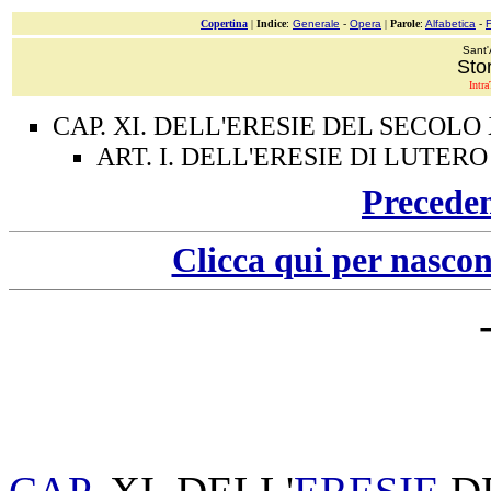
Copertina
|
Indice
:
Generale
-
Opera
|
Parole
:
Alfabetica
-
Sant'
Stor
Intra
CAP. XI. DELL'ERESIE DEL SECOLO 
ART. I. DELL'ERESIE DI LUTERO
Precede
Clicca qui per nascon