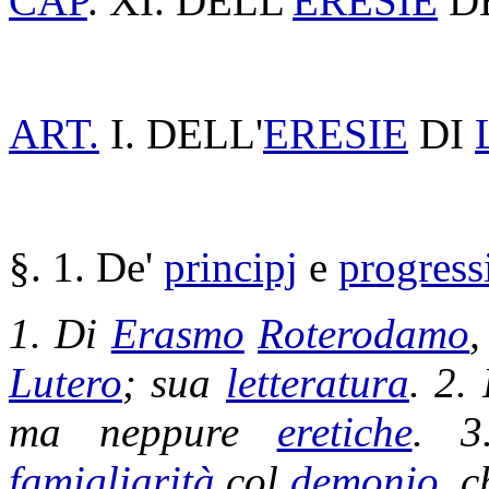
CAP
. XI. DELL'
ERESIE
D
ART.
I. DELL'
ERESIE
DI
§. 1. De'
principj
e
progress
1. Di
Erasmo
Roterodamo
Lutero
; sua
letteratura
. 2.
ma neppure
eretiche
. 
famigliarità
col
demonio
, 