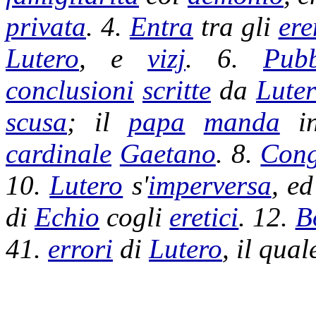
privata
. 4.
Entra
tra gli
ere
Lutero
, e
vizj
. 6.
Pubb
conclusioni
scritte
da
Lute
scusa
; il
papa
manda
i
cardinale
Gaetano
. 8.
Cong
10.
Lutero
s'
imperversa
, e
di
Echio
cogli
eretici
. 12.
B
41.
errori
di
Lutero
, il qua