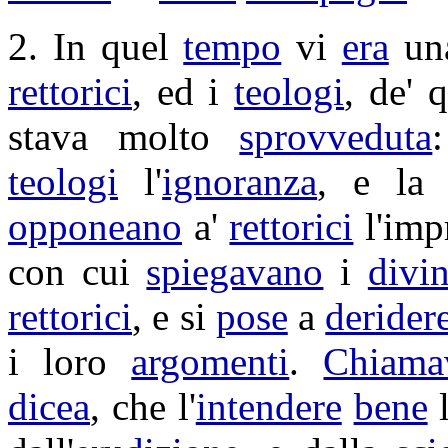
2. In quel
tempo
vi
era
un
rettorici
, ed i
teologi
, de' 
stava molto
sprovveduta
teologi
l'
ignoranza
, e l
opponeano
a'
rettorici
l'
imp
con cui
spiegavano
i
divin
rettorici
, e si
pose
a
derider
i loro
argomenti
.
Chiama
dicea
, che l'
intendere
bene