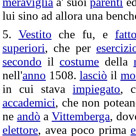
meraviglia
a' suoi
parenti
e
lui sino ad allora una benc
5.
Vestito
che fu, e
fatt
superiori
, che per
esercizi
secondo
il
costume
della
nell'
anno
1508
.
lasciò
il
mo
in cui stava
impiegato
, 
accademici
, che non potea
ne
andò
a
Vittemberga
, dov
elettore
, avea poco prima
e