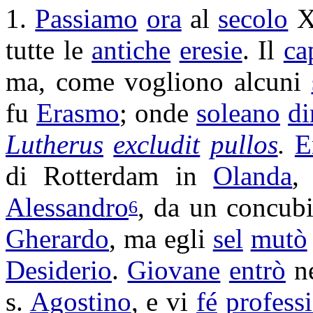
1.
Passiamo
ora
al
secolo
XV
tutte le
antiche
eresie
. Il
ca
ma, come vogliono alcuni
fu
Erasmo
; onde
soleano
di
Lutherus
excludit
pullos
.
E
di
Rotterdam
in
Olanda
Alessandro
, da un
concubi
6
Gherardo
, ma egli
sel
mutò
Desiderio
.
Giovane
entrò
ne
s.
Agostino
, e vi
fé
profess