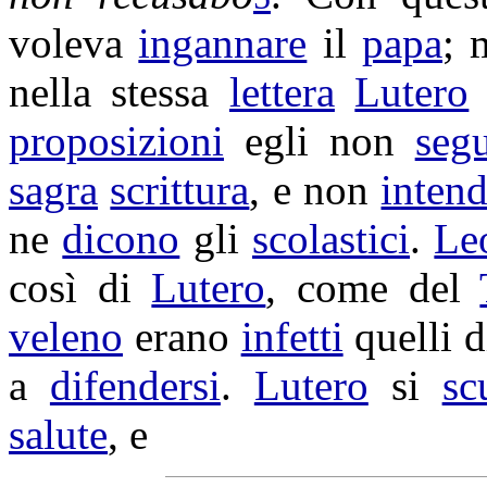
voleva
ingannare
il
papa
;
nella stessa
lettera
Lutero
proposizioni
egli non
seg
sagra
scrittura
, e non
inten
ne
dicono
gli
scolastici
.
Le
così di
Lutero
, come del
veleno
erano
infetti
quelli 
a
difendersi
.
Lutero
si
sc
salute
, e