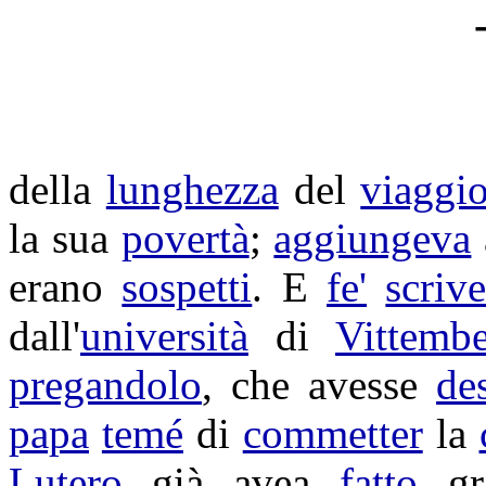
della
lunghezza
del
viaggi
la sua
povertà
;
aggiungeva
erano
sospetti
. E
fe'
scrive
dall'
università
di
Vittemb
pregandolo
, che avesse
des
papa
temé
di
commetter
la
Lutero
già avea
fatto
gr