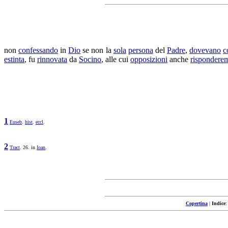
non
confessando
in
Dio
se non la
sola
persona
del
Padre
,
dovevano
c
estinta
, fu
rinnovata
da
Socino
, alle cui
opposizioni
anche
rispondere
1
Euseb
.
hist
.
eccl
.
2
Tract
. 26. in
Ioan
.
Copertina
|
Indice