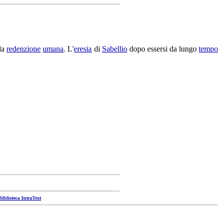
la
redenzione
umana
. L'
eresia
di
Sabellio
dopo essersi da lungo
tempo
Biblioteca IntraText