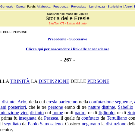
:
Generale
-
Opera
|
Parole
:
Alfabetica
-
Frequenza
-
Rovesciate
-
Lunghezza
-
Statistiche
|
Aiuto
|
Sant'Alfonso Maria de Liguori
Storia delle Eresie
IntraText CT - Lettura del testo
ONE DELLE PERSONE
Precedente
-
Successivo
Clicca qui per nascondere i link alle concordanze
- 267 -
LLA
TRINITÀ
LA
DISTINZIONE
DELLE
PERSONE
e
distinte
.
Ario
, della cui
eresia
parleremo
nella
confutazione
seguente
,
iani
posteriori
, che le tre
persone
erano di tre
nature
distinte
.
Sabellio
a
minazione
vien
distinto
col
nome
or di
padre
, or di
figliuolo
, or di
Spir
prima fu
insegnata
da
Prassea
, il quale fu
confutato
da
Tertulliano
co
di
seguitato
da
Paolo
Samosateno
. Costoro
negavano
la
distinzione
del
 mentre,