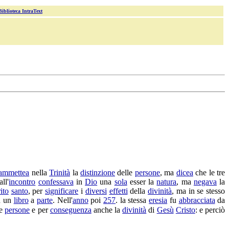
Biblioteca IntraText
ammettea
nella
Trinità
la
distinzione
delle
persone
, ma
dicea
che le tre
ll'
incontro
confessava
in
Dio
una
sola
esser la
natura
, ma
negava
la
ito
santo
, per
significare
i
diversi
effetti
della
divinità
, ma in se stesso
n un
libro
a
parte
. Nell'
anno
poi
257
. la stessa
eresia
fu
abbracciata
da
le
persone
e per
conseguenza
anche la
divinità
di
Gesù
Cristo
: e perciò