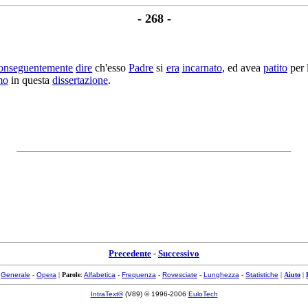
- 268 -
onseguentemente
dire
ch'esso
Padre
si
era
incarnato
, ed avea
patito
per 
mo
in questa
dissertazione
.
Precedente
-
Successivo
:
Generale
-
Opera
|
Parole
:
Alfabetica
-
Frequenza
-
Rovesciate
-
Lunghezza
-
Statistiche
|
Aiuto
|
IntraText®
(V89) © 1996-2006
EuloTech