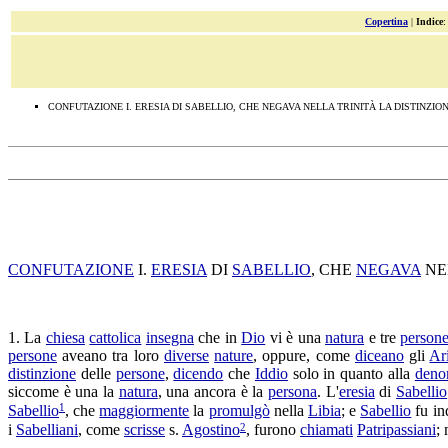
Copertina
|
Indice
CONFUTAZIONE I. ERESIA DI SABELLIO, CHE NEGAVA NELLA TRINITÀ LA DISTINZI
CONFUTAZIONE
I.
ERESIA
DI
SABELLIO
, CHE
NEGAVA
NE
1. La
chiesa
cattolica
insegna
che in
Dio
vi è una
natura
e tre
person
persone
aveano tra loro
diverse
nature
, oppure, come
diceano
gli
Ar
distinzione
delle
persone
,
dicendo
che
Iddio
solo in quanto alla
deno
siccome è una la
natura
, una ancora è la
persona
. L'
eresia
di
Sabellio
1
Sabellio
, che
maggiormente
la
promulgò
nella
Libia
; e
Sabellio
fu in
2
i
Sabelliani
, come
scrisse
s.
Agostino
, furono
chiamati
Patripassiani
;