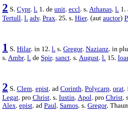
2
S.
Cypr
.
l.
1. de
unit
.
eccl
. s.
Athanas
.
l.
1.
Tertull
.
l.
adv
.
Prax
. 25. s.
Hier
. (aut
auctor
)
P
1
S.
Hilar
. in 12.
l.
s.
Gregor
.
Nazianz
. in
plu
s.
Ambr
.
l.
de
Spir
.
sanct
. s.
August
.
l.
15.
Ioa
2
S.
Clem
.
epist
. ad
Corinth
.
Polycarp
.
orat
.
Legat
. pro
Christ
. s.
Iustin
.
Apol
. pro
Christ
. 
Alex
.
epist
. ad
Paul
.
Samos
. s.
Gregor
.
Thau