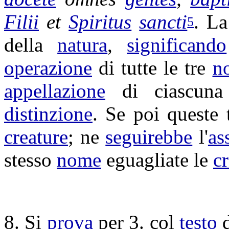
Filii
et
Spiritus
sancti
. L
5
della
natura
,
significando
operazione
di tutte le tre
n
appellazione
di ciascun
distinzione
. Se poi queste
creature
; ne
seguirebbe
l'
as
stesso
nome
eguagliate
le
c
8. Si
prova
per 3. col
testo
d