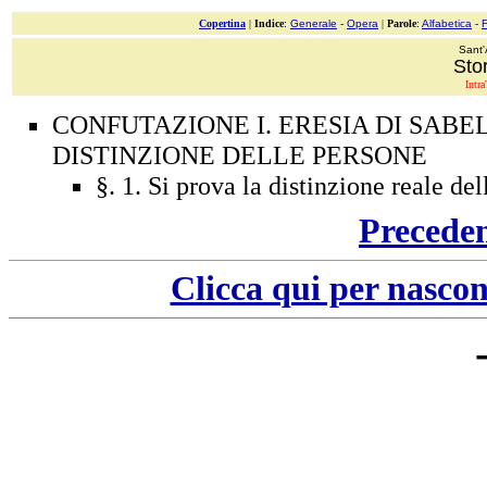
Copertina
|
Indice
:
Generale
-
Opera
|
Parole
:
Alfabetica
-
Sant'
Stor
Intra
CONFUTAZIONE I. ERESIA DI SABE
DISTINZIONE DELLE PERSONE
§. 1. Si prova la distinzione reale del
Precede
Clicca qui per nascon