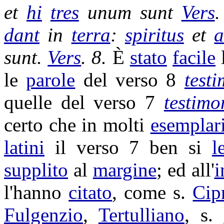
et
hi
tres
unum sunt
Vers
.
dant
in
terra
:
spiritus
et
sunt.
Vers
. 8.
È
stato
facile
l
le
parole
del verso 8
test
quelle del verso 7
testim
certo che in molti
esemplar
latini
il verso 7 ben si
l
supplito
al
margine
; ed all'
i
l'hanno
citato
, come s.
Cip
Fulgenzio
,
Tertulliano
, s.