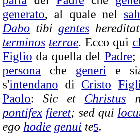
generato
, al quale nel
sa
Dabo
tibi
gentes
heredita
terminos
terrae
.
Ecco qui
c
Figlio
da quella del
Padre
;
persona
che
generi
e s
s'
intendano
di
Cristo
Figl
Paolo
:
Sic et
Christus
n
pontifex
fieret
; sed qui
locu
ego
hodie
genui
te
.
5