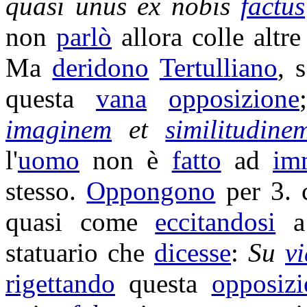
quasi unus ex nobis
factus
non
parlò
allora colle altr
Ma
deridono
Tertulliano
, 
questa
vana
opposizione
imaginem
et
similitudine
l'
uomo
non è
fatto
ad
im
stesso.
Oppongono
per 3.
quasi come
eccitandosi
statuario
che
dicesse
:
Su
v
rigettando
questa
opposizi