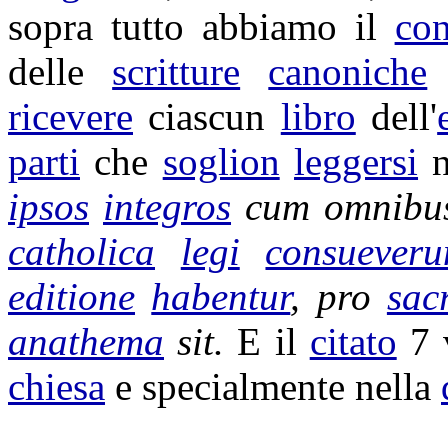
sopra tutto abbiamo il
con
delle
scritture
canoniche
ricevere
ciascun
libro
dell'
parti
che
soglion
leggersi
n
ipsos
integros
cum omnibu
catholica
legi
consueveru
editione
habentur
, pro
sac
anathema
sit.
E il
citato
7 
chiesa
e specialmente nella