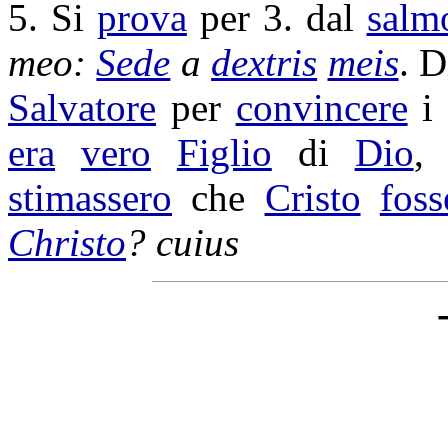
5. Si
prova
per 3. dal
salm
meo:
Sede
a
dextris
meis
. D
Salvatore
per
convincere
era
vero
Figlio
di
Dio
stimassero
che
Cristo
foss
Christo
? cuius