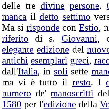
delle tre
divine
persone
.
manca
il
detto
settimo
vers
Ma si
risponde
con
Estio
, 
riferito
di s.
Giovanni
, 
elegante
edizione
del
nuov
antichi
esemplari
greci
,
racc
dall'
Italia
, in
soli
sette
man
ma vi è tutto il
resto
. I
numero
de'
manoscritti
de
1580
per l'
edizione
della
Vo