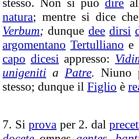
stesso. Non si può
dire
all
natura
; mentre si dice ch
Verbum
;
dunque
dee
dirsi
argomentano
Tertulliano
e 
capo
dicesi
appresso:
Vidi
unigeniti
a
Patre
.
Niuno
stesso; dunque il
Figlio
è
re
7. Si
prova
per 2. dal
precet
docete
omnes
gentes
,
bapt