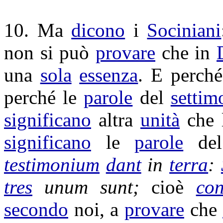
10. Ma
dicono
i
Sociniani
non si può
provare
che in
una
sola
essenza
. E perch
perché le
parole
del
settim
significano
altra
unità
che l
significano
le
parole
del
testimonium
dant
in
terra
:
tres
unum sunt;
cioè
con
secondo
noi, a
provare
che