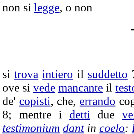
non si
legge
, o non
si
trova
intiero
il
suddetto
7
ove si
vede
mancante
il
test
de'
copisti
, che,
errando
cog
8; mentre i
detti
due
ve
testimonium
dant
in
coelo
: