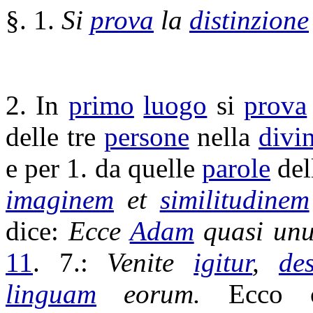
§. 1.
Si
prova
la
distinzione
2. In
primo
luogo
si
prova
delle tre
persone
nella
divi
e per 1. da quelle
parole
del
imaginem
et
similitudinem
dice:
Ecce
Adam
quasi unu
11
. 7.:
Venite
igitur
,
de
linguam
eorum.
Ecco c