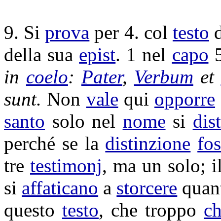
9. Si
prova
per 4. col
testo
d
della sua
epist
. 1 nel
capo
in
coelo
:
Pater
,
Verbum
et
sunt.
Non
vale
qui
opporre
santo
solo nel
nome
si
dis
perché se la
distinzione
fo
tre
testimonj
, ma un solo; 
si
affaticano
a
storcere
quan
questo
testo
, che troppo
ch