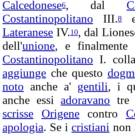
Calcedonese
, dal
C
6
Costantinopolitano
III.
8
Lateranese
IV.
, dal
Liones
10
dell'
unione
, e finalmente
Costantinopolitano
I. col
aggiunge
che questo
dogm
noto
anche a'
gentili
, i 
anche essi
adoravano
tre
scrisse
Origene
contro
C
apologia
. Se i
cristiani
non 