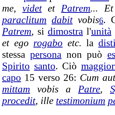
me,
videt
et
Patrem
...
E
paraclitum
dabit
vobis
. 
6
Patrem
,
si
dimostra
l'
unità
et ego
rogabo
etc.
la
dist
stessa
persona
non può
e
Spirito
santo
. Ciò
maggior
capo
15 verso 26:
Cum au
mittam
vobis a
Patre
,
S
procedit
, ille
testimonium
p