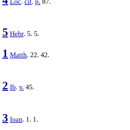
Loc
.
cit
.
p.
87.
5
Hebr
. 5. 5.
1
Matth
. 22. 42.
2
Ib
.
v.
45.
3
Ioan
. 1. 1.