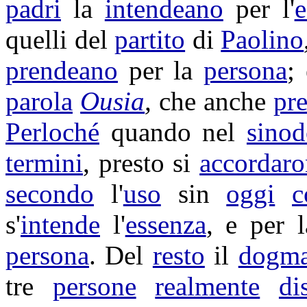
padri
la
intendeano
per l'
e
quelli del
partito
di
Paolino
prendeano
per la
persona
;
parola
Ousia
,
che anche
pr
Perloché
quando nel
sino
termini
, presto si
accordar
secondo
l'
uso
sin
oggi
c
s'
intende
l'
essenza
, e per 
persona
. Del
resto
il
dogm
tre
persone
realmente
di