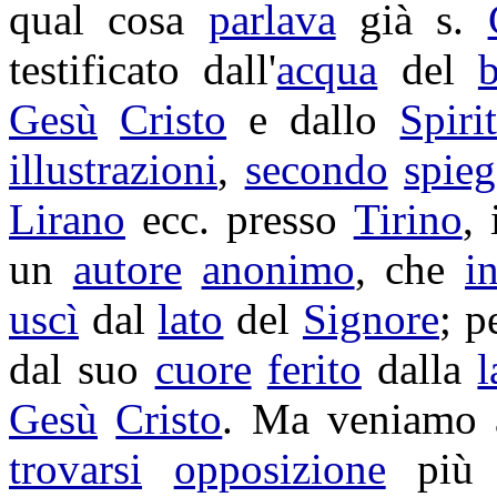
qual cosa
parlava
già s.
testificato
dall'
acqua
del
b
Gesù
Cristo
e dallo
Spiri
illustrazioni
,
secondo
spie
Lirano
ecc. presso
Tirino
,
un
autore
anonimo
, che
i
uscì
dal
lato
del
Signore
; p
dal suo
cuore
ferito
dalla
l
Gesù
Cristo
. Ma veniamo
trovarsi
opposizione
pi