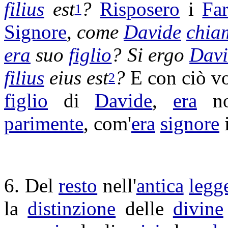
filius
est
?
Risposero
i
Far
1
Signore
,
come
Davide
chia
era
suo
figlio
? Si ergo
Dav
filius
eius est
?
E con ciò v
2
figlio
di
Davide
,
era
no
parimente
, com'
era
signore
6. Del
resto
nell'
antica
legg
la
distinzione
delle
divine