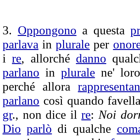
3.
Oppongono
a questa
p
parlava
in
plurale
per
onor
i
re
, allorché
danno
qual
parlano
in
plurale
ne' lor
perché allora
rappresenta
parlano
così quando
favell
gr
., non dice il
re
:
Noi
dor
Dio
parlò
di qualche
com