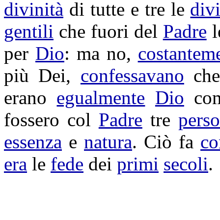
divinità
di tutte e tre le
div
gentili
che fuori del
Padre
l
per
Dio
: ma no,
costantem
più Dei,
confessavano
che
erano
egualmente
Dio
com
fossero col
Padre
tre
pers
essenza
e
natura
. Ciò fa
co
era
le
fede
dei
primi
secoli
.