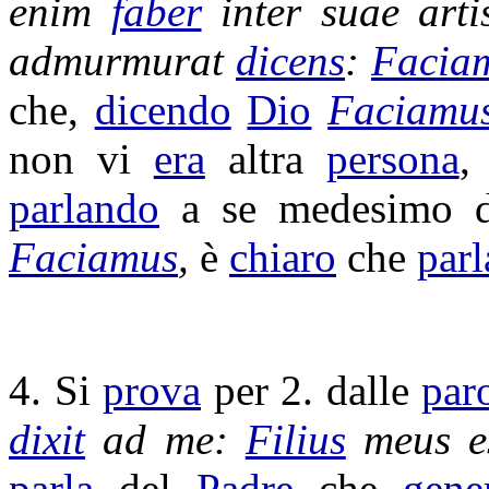
enim
faber
inter suae
arti
admurmurat
dicens
:
Facia
che,
dicendo
Dio
Faciamu
non vi
era
altra
persona
,
parlando
a se medesimo 
Faciamus
,
è
chiaro
che
parl
4. Si
prova
per 2. dalle
par
dixit
ad me:
Filius
meus e
parla
del
Padre
che
gene