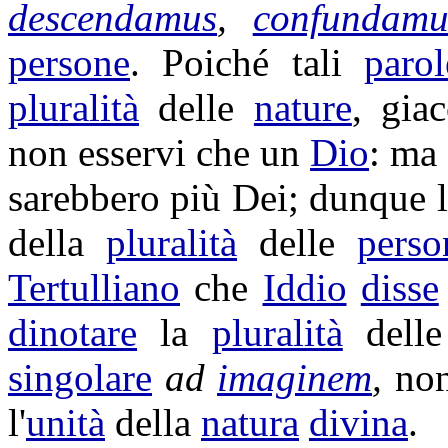
descendamus
,
confundamu
persone
. Poiché tali
parol
pluralità
delle
nature
, gia
non esservi che un
Dio
: ma 
sarebbero più Dei; dunque 
della
pluralità
delle
perso
Tertulliano
che
Iddio
disse
dinotare
la
pluralità
dell
singolare
ad
imaginem
,
non
l'
unità
della
natura
divina
.