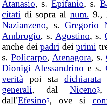
Atanasio
, s.
Epifanio
, s.
B
citati
di sopra al
num.
9., l
Nazianzeno
, s.
Gregorio
Ambrogio
, s.
Agostino
, s.
anche dei
padri
dei
primi
tr
s.
Policarpo
,
Atenagora
, s.
Dionigi
Alessandrino
e s.
verità
poi sta
dichiarata
generali
, dal
Niceno
3
dall'
Efesino
, ove si
con
5