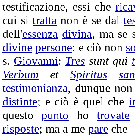
testificazione
, essi che
ric
cui si
tratta
non è se dal
te
dell'
essenza
divina
, ma se 
divine
persone
: e ciò non
s
s.
Giovanni
:
Tres
sunt qui
Verbum
et
Spiritus
san
testimonianza
, dunque non
distinte
; e ciò è quel che
i
questo
punto
ho
trovate
risposte
; ma a me
pare
che