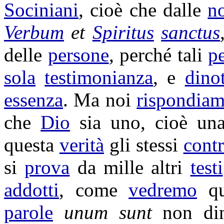
Sociniani
, cioè che dalle
no
Verbum
et
Spiritus
sanctus
delle
persone
, perché tali
p
sola
testimonianza
, e
dino
essenza
. Ma noi
rispondia
che
Dio
sia uno, cioè u
questa
verità
gli stessi
contr
si
prova
da mille altri
testi
addotti
, come
vedremo
qu
parole
unum sunt
non
di