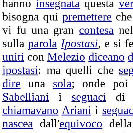
hanno
insegnata
questa
ver
bisogna qui
premettere
che
vi fu una gran
contesa
ne
sulla
parola
Ipostasi
,
e si f
uniti
con
Melezio
diceano
d
ipostasi
: ma quelli che
se
dire
una
sola
; onde poi
Sabelliani
i
seguaci
d
chiamavano
Ariani
i
seguac
nascea
dall'
equivoco
dell