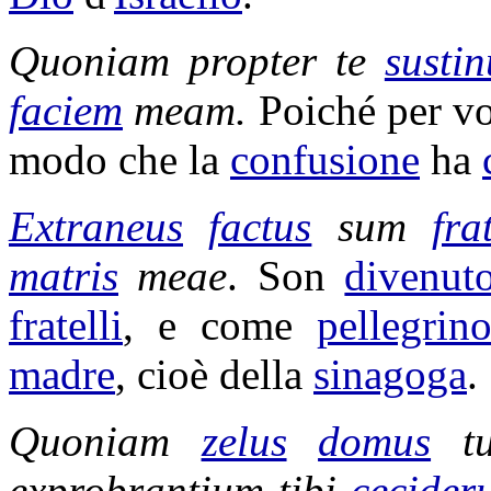
Quoniam propter te
sustin
faciem
meam.
Poiché per vo
modo che la
confusione
ha
Extraneus
factus
sum
fra
matris
meae
. Son
divenut
fratelli
, e come
pellegrin
madre
, cioè della
sinagoga
.
Quoniam
zelus
domus
t
exprobrantium
tibi
cecider