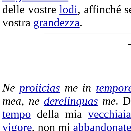
delle vostre
lodi
, affinché
vostra
grandezza
.
Ne
proiicias
me in
tempor
mea, ne
derelinquas
me
. 
tempo
della mia
vecchiaia
vigore
, non mi
abbandonat