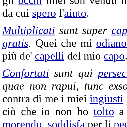
gli
occhi
miei son venuti 
da cui
spero
l'
aiuto
.
Multiplicati
sunt super
cap
gratis
.
Quei che mi
odiano
più de'
capelli
del mio
capo
Confortati
sunt qui
persec
quae non
rapui
, tunc
exs
contra di me i miei
ingiusti
ciò che io non ho
tolto
a 
morendo
,
soddisfa
per li
pe