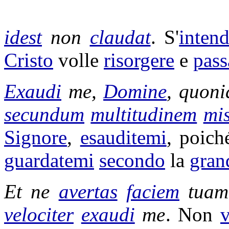
idest
non
claudat
. S'
inten
Cristo
volle
risorgere
e
pass
Exaudi
me,
Domine
, quon
secundum
multitudinem
mi
Signore
,
esauditemi
, poich
guardatemi
secondo
la
gran
Et ne
avertas
faciem
tua
velociter
exaudi
me
. Non
v