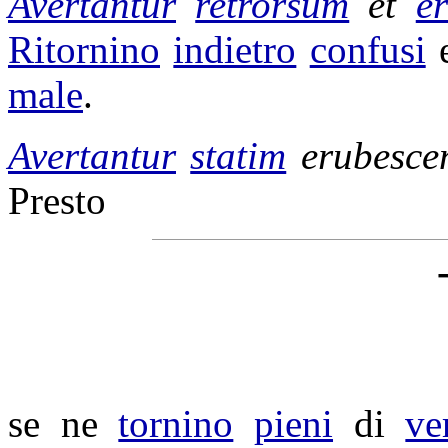
Avertantur
retrorsum
et
e
Ritornino
indietro
confusi
male
.
Avertantur
statim
erubesce
Presto
se ne
tornino
pieni
di
ve