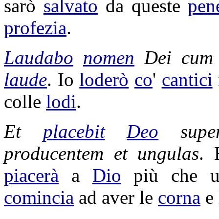
sarò
salvato
da queste
pen
profezia
.
Laudabo
nomen
Dei cu
laude
. Io
loderò
co
'
cantici
colle
lodi
.
Et
placebit
Deo
sup
producentem
et
ungulas
. 
piacerà
a
Dio
più che 
comincia
ad aver le
corna
e 