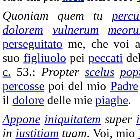
Quoniam quem tu
percu
dolorem
vulnerum
meor
perseguitato
me, che voi 
suo
figliuolo
pei
peccati
de
c.
53.:
Propter
scelus
pop
percosse
poi del mio
Padre
il
dolore
delle mie
piaghe
.
Appone
iniquitatem
super
in
iustitiam
tuam
. Voi, mio