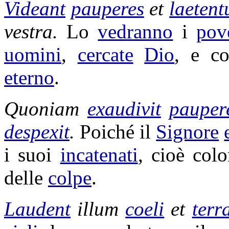
Videant
pauperes
et
laetent
vestra.
Lo
vedranno
i
pov
uomini
,
cercate
Dio
, e c
eterno
.
Quoniam
exaudivit
pauper
despexit
.
Poiché il
Signore
i suoi
incatenati
, cioè col
delle
colpe
.
Laudent
illum
coeli
et
terr