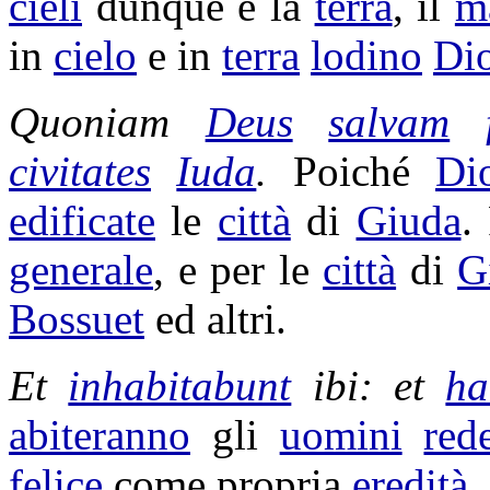
cieli
dunque e la
terra
, il
m
in
cielo
e in
terra
lodino
Di
Quoniam
Deus
salvam
civitates
Iuda
.
Poiché
Di
edificate
le
città
di
Giuda
.
generale
, e per le
città
di
G
Bossuet
ed altri.
Et
inhabitabunt
ibi: et
ha
abiteranno
gli
uomini
red
felice
come propria
eredità
.