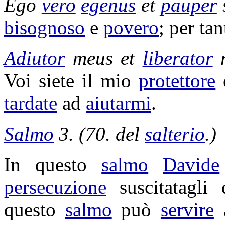
Ego
vero
egenus
et
pauper
bisognoso
e
povero
; per ta
Adiutor
meus et
liberator
m
Voi siete il mio
protettore
tardate
ad
aiutarmi
.
Salmo
3. (70. del
salterio
.)
In questo
salmo
Davide
persecuzione
suscitatagli
questo
salmo
può
servire