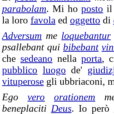
parabolam
. Mi ho
posto
i
la loro
favola
ed
oggetto
di
Adversum
me
loquebantur
psallebant
qui
bibebant
vi
che
sedeano
nella
porta
, 
pubblico
luogo
de'
giudiz
vituperose
gli
ubbriaconi
, 
Ego
vero
orationem
me
beneplaciti
Deus
. Io però