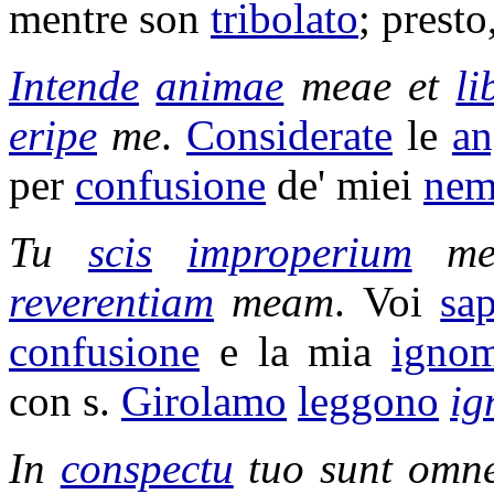
mentre son
tribolato
; presto
Intende
animae
meae et
li
eripe
me
.
Considerate
le
an
per
confusione
de' miei
nem
Tu
scis
improperium
me
reverentiam
meam
. Voi
sap
confusione
e la mia
ignom
con s.
Girolamo
leggono
ig
In
conspectu
tuo sunt omn