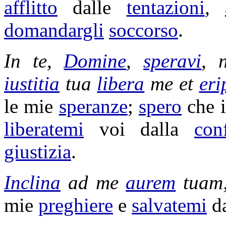
afflitto
dalle
tentazioni
,
domandargli
soccorso
.
In te,
Domine
,
speravi
, 
iustitia
tua
libera
me et
eri
le mie
speranze
;
spero
che 
liberatemi
voi dalla
con
giustizia
.
Inclina
ad me
aurem
tuam
mie
preghiere
e
salvatemi
d