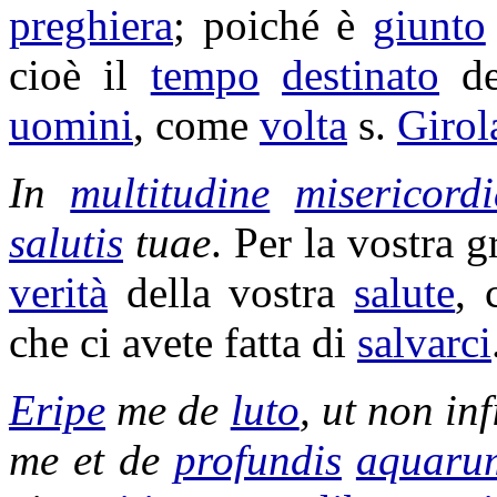
preghiera
; poiché è
giunto
cioè il
tempo
destinato
de
uomini
, come
volta
s.
Giro
In
multitudine
misericord
salutis
tuae
. Per la vostra 
verità
della vostra
salute
, 
che ci avete fatta di
salvarci
Eripe
me de
luto
, ut non
inf
me et de
profundis
aquaru