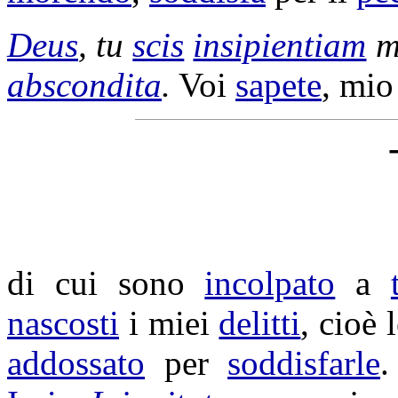
Deus
, tu
scis
insipientiam
m
abscondita
.
Voi
sapete
, mi
di cui sono
incolpato
a
nascosti
i miei
delitti
, cioè 
addossato
per
soddisfarle