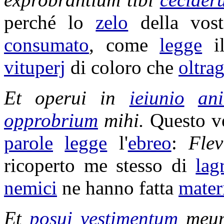
perché lo
zelo
della vos
consumato
, come
legge
i
vituperj
di coloro che
oltra
Et
operui
in
ieiunio
an
opprobrium
mihi.
Questo v
parole
legge
l'
ebreo
:
Flev
ricoperto
me stesso di
lag
nemici
ne hanno fatta
mater
Et
posui
vestimentum
me