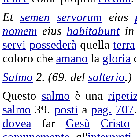
Et
semen
servorum
eius
nomem
eius
habitabunt
in
servi
possederà
quella
terra
coloro che
amano
la
gloria
Salmo
2. (69. del
salterio
.)
Questo
salmo
è una
ripeti
salmo
39.
posti
a
pag.
707
dovea
far
Gesù
Cristo
comunemente
gl'
interpreti