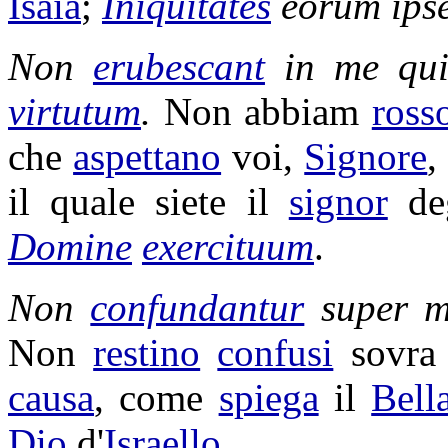
Isaia
;
Iniquitates
eorum ips
Non
erubescant
in me qu
virtutum
.
Non abbiam
ross
che
aspettano
voi,
Signore
,
il quale siete il
signor
de
Domine
exercituum
.
Non
confundantur
super m
Non
restino
confusi
sovra 
causa
, come
spiega
il
Bell
Dio
d'
Israello
.