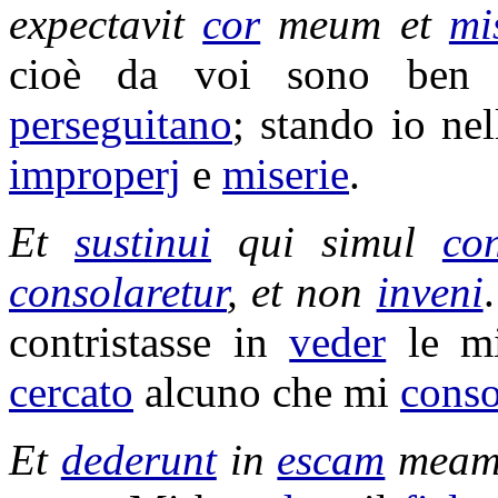
expectavit
cor
meum et
mi
cioè da voi sono be
perseguitano
; stando io ne
improperj
e
miserie
.
Et
sustinui
qui simul
con
consolaretur
, et non
inveni
contristasse
in
veder
le m
cercato
alcuno che mi
conso
Et
dederunt
in
escam
mea