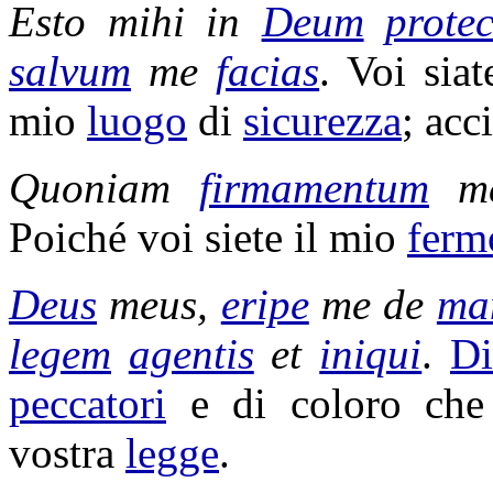
Esto mihi in
Deum
prote
salvum
me
facias
. Voi sia
mio
luogo
di
sicurezza
; ac
Quoniam
firmamentum
me
Poiché voi siete il mio
ferm
Deus
meus,
eripe
me de
ma
legem
agentis
et
iniqui
.
D
peccatori
e di coloro ch
vostra
legge
.