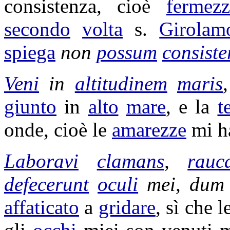
consistenza
, cioè
fermezz
secondo
volta
s.
Girolam
spiega
non
possum
consiste
Veni
in
altitudinem
maris
giunto
in
alto
mare
, e la
t
onde, cioè le
amarezze
mi h
Laboravi
clamans
,
rauc
defecerunt
oculi
mei, du
affaticato
a
gridare
, sì che 