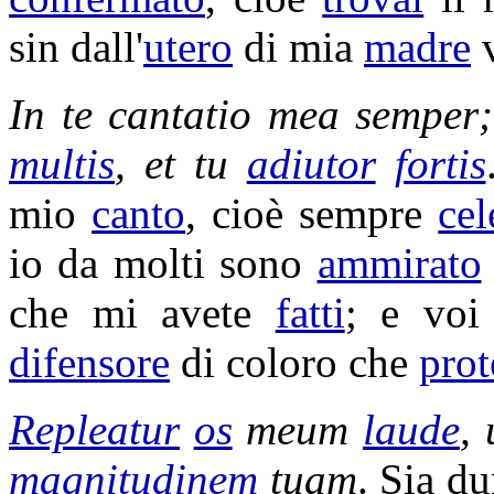
sin dall'
utero
di mia
madre
v
In te
cantatio
mea semper
multis
, et tu
adiutor
fortis
mio
canto
, cioè sempre
cel
io da molti sono
ammirato
che mi avete
fatti
; e voi
difensore
di coloro che
prot
Repleatur
os
meum
laude
,
magnitudinem
tuam
. Sia d