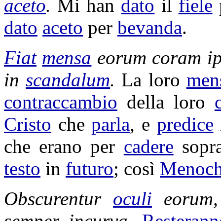
aceto
.
Mi han
dato
il
fiele
dato
aceto
per
bevanda
.
Fiat
mensa
eorum coram ip
in
scandalum
.
La loro
men
contraccambio
della loro
Cristo
che
parla
, e
predice
che erano per
cadere
sopr
testo
in
futuro
; così
Menoch
Obscurentur
oculi
eorum
semper
incurva
.
Resterann