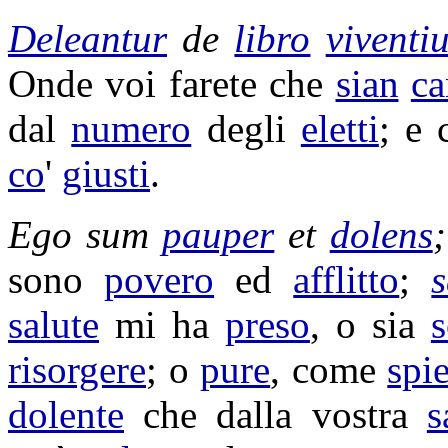
Deleantur
de
libro
viventi
Onde voi farete che
sian
ca
dal
numero
degli
eletti
; e
co
'
giusti
.
Ego sum
pauper
et
dolens
sono
povero
ed
afflitto
;
s
salute
mi ha
preso
, o sia
s
risorgere
; o
pure
, come
spi
dolente
che dalla vostra
s