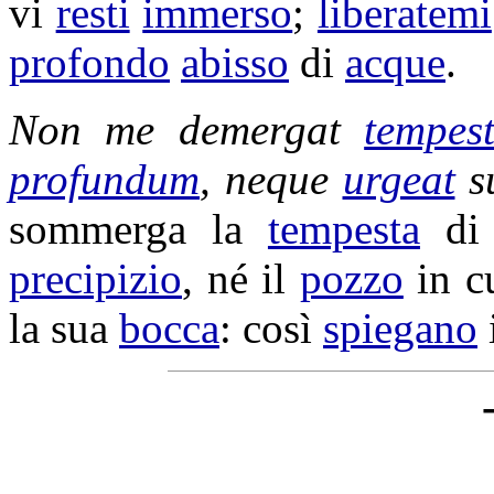
vi
resti
immerso
;
liberatemi
profondo
abisso
di
acque
.
Non me
demergat
tempes
profundum
, neque
urgeat
s
sommerga
la
tempesta
d
precipizio
, né il
pozzo
in c
la sua
bocca
: così
spiegano