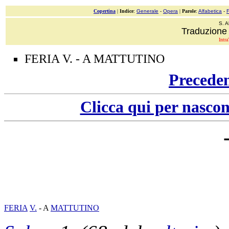
Copertina
|
Indice
:
Generale
-
Opera
|
Parole
:
Alfabetica
-
S. A
Traduzione 
Intra
FERIA V. - A MATTUTINO
Precede
Clicca qui per nascon
FERIA
V.
- A
MATTUTINO