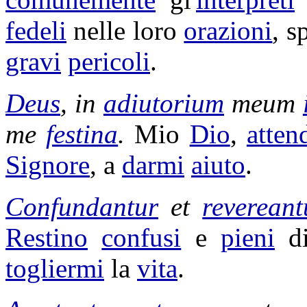
fedeli
nelle loro
orazioni
, s
gravi
pericoli
.
Deus
, in
adiutorium
meum
me
festina
.
Mio
Dio
,
atten
Signore
, a
darmi
aiuto
.
Confundantur
et
revereant
Restino
confusi
e
pieni
d
togliermi
la
vita
.