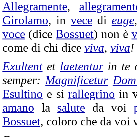
Allegramente
,
allegrament
Girolamo
, in
vece
di
euge
voce
(dice
Bossuet
) non è
come di chi dice
viva
,
viva
!
Exultent
et
laetentur
in te
semper:
Magnificetur
Dom
Esultino
e si
rallegrino
in 
amano
la
salute
da voi
Bossuet
, coloro che da voi