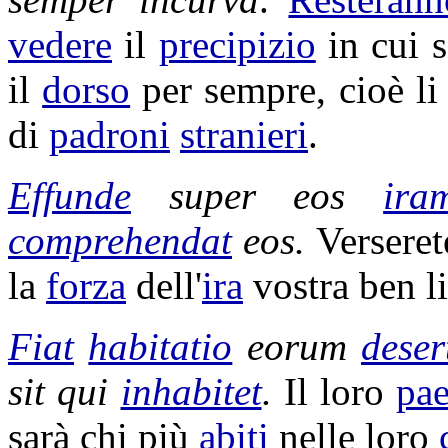
vedere
il
precipizio
in cui 
il
dorso
per sempre, cioè li 
di
padroni
stranieri
.
Effunde
super eos
ira
comprehendat
eos.
Verseret
la
forza
dell'
ira
vostra ben l
Fiat
habitatio
eorum
deser
sit qui
inhabitet
.
Il loro
pae
sarà chi più
abiti
nelle loro