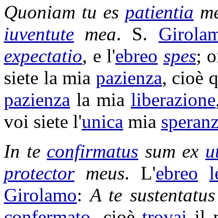
Quoniam tu es
patientia
m
iuventute
mea
. S.
Girola
expectatio
, e l'
ebreo
spes
; 
siete la mia
pazienza
, cioè 
pazienza
la mia
liberazione
voi siete l'
unica
mia
speran
In te
confirmatus
sum ex
u
protector
meus
. L'
ebreo
l
Girolamo
:
A te
sustentatus
confermato
, cioè
trovai
il