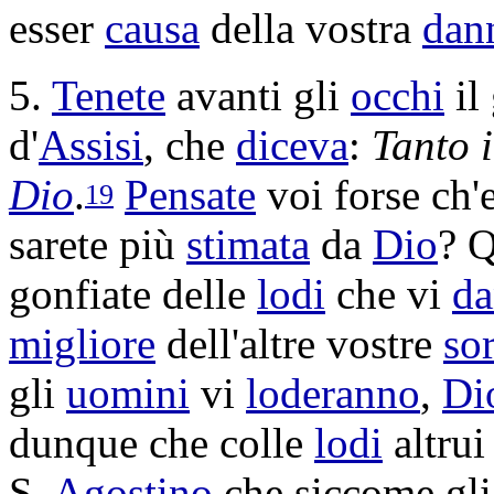
esser
causa
della vostra
dan
5.
Tenete
avanti gli
occhi
il
d'
Assisi
, che
diceva
:
Tanto 
Dio
.
Pensate
voi forse ch'
19
sarete più
stimata
da
Dio
? 
gonfiate
delle
lodi
che vi
d
migliore
dell'altre vostre
sor
gli
uomini
vi
loderanno
,
Di
dunque che colle
lodi
altrui
S.
Agostino
che siccome gl