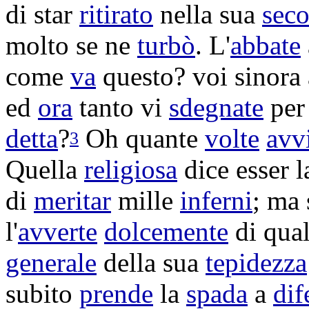
di star
ritirato
nella sua
sec
molto se ne
turbò
. L'
abbate
come
va
questo? voi sinora
ed
ora
tanto vi
sdegnate
per
detta
?
Oh quante
volte
avv
3
Quella
religiosa
dice esser 
di
meritar
mille
inferni
; ma 
l'
avverte
dolcemente
di qua
generale
della sua
tepidezza
subito
prende
la
spada
a
dif