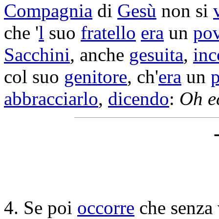
Compagnia
di
Gesù
non si
che '
l
suo
fratello
era
un
po
Sacchini
, anche
gesuita
,
inc
col suo
genitore
, ch'
era
un
abbracciarlo
,
dicendo
:
Oh e
4. Se poi
occorre
che senza 