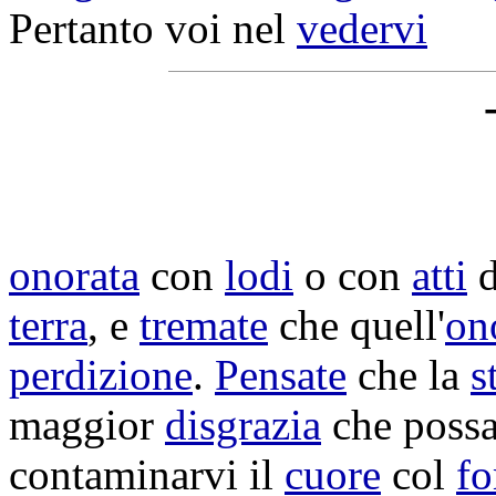
Pertanto voi nel
vedervi
onorata
con
lodi
o con
atti
d
terra
, e
tremate
che quell'
on
perdizione
.
Pensate
che la
s
maggior
disgrazia
che poss
contaminarvi
il
cuore
col
fo