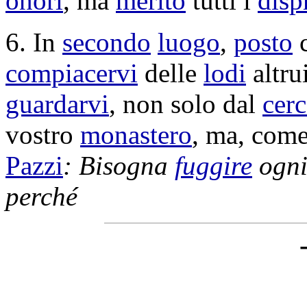
onori
, ma
merito
tutti i
disp
6. In
secondo
luogo
,
posto
compiacervi
delle
lodi
altru
guardarvi
, non solo dal
cerc
vostro
monastero
, ma, com
Pazzi
: Bisogna
fuggire
ogn
perché