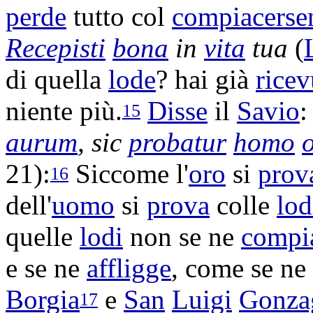
perde
tutto col
compiacerse
Recepisti
bona
in
vita
tua
(
di quella
lode
? hai già
ricev
niente più.
Disse
il
Savio
15
aurum
, sic
probatur
homo
21):
Siccome l'
oro
si
prov
16
dell'
uomo
si
prova
colle
lod
quelle
lodi
non se ne
compi
e se ne
affligge
, come se ne
Borgia
e
San
Luigi
Gonza
17