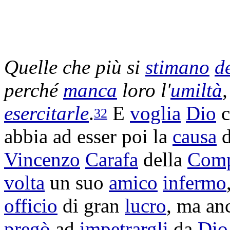
Quelle che più si
stimano
d
perché
manca
loro l'
umiltà
,
esercitarle
.
E
voglia
Dio
c
32
abbia ad esser poi la
causa
d
Vincenzo
Carafa
della
Comp
volta
un suo
amico
infermo
officio
di gran
lucro
, ma an
pregò
ad
impetrargli
da
Dio