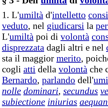
§ 3 - Dell'
umiltà
di
volont
1. L'
umiltà
d'
intelletto
consi
veduto
, nel
giudicarsi
la
pe
L'
umiltà
poi di
volontà
cons
disprezzata
dagli altri e nel
sta il maggior
merito
, poic
cogli
atti
della
volontà
che c
Bernardo
,
parlando
dell'
umi
nolle
dominari
,
secundus
ve
subiectione
iniurias
aequan