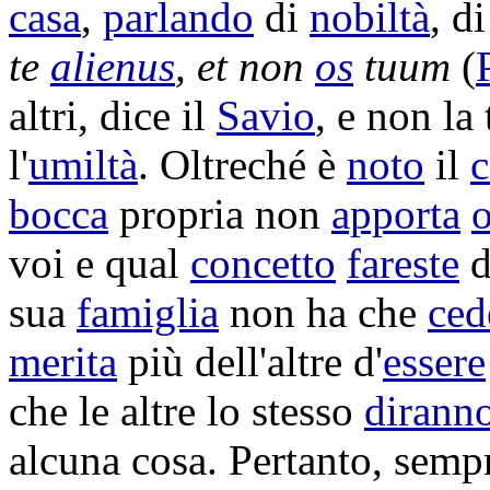
casa
,
parlando
di
nobiltà
, d
te
alienus
, et non
os
tuum
(
altri, dice il
Savio
, e non la
l'
umiltà
. Oltreché è
noto
il
bocca
propria non
apporta
voi e qual
concetto
fareste
d
sua
famiglia
non ha che
ced
merita
più dell'altre d'
essere
che le altre lo stesso
dirann
alcuna cosa. Pertanto, sem