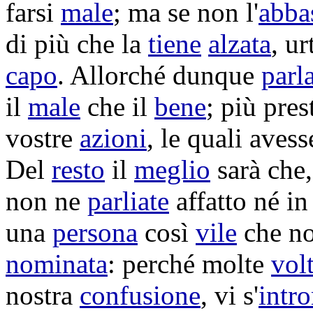
farsi
male
; ma se non l'
abba
di più che la
tiene
alzata
,
ur
capo
. Allorché dunque
parl
il
male
che il
bene
; più pre
vostre
azioni
, le quali aves
Del
resto
il
meglio
sarà che,
non ne
parliate
affatto né i
una
persona
così
vile
che n
nominata
: perché molte
vol
nostra
confusione
, vi s'
intr