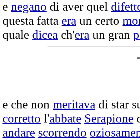
e
negano
di aver quel
difett
questa fatta
era
un certo
mo
quale
dicea
ch'
era
un gran
p
e che non
meritava
di star s
corretto
l'
abbate
Serapione
d
andare
scorrendo
oziosamen