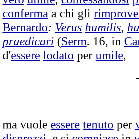
conferma
a chi gli
rimprove
Bernardo
:
Verus
humilis
,
hu
praedicari
(
Serm
. 16, in
Ca
d'
essere
lodato
per
umile
,
ma vuole
essere
tenuto
per
disprezzi
, e si
compiace
in