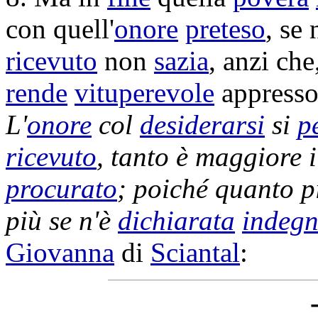
con quell'
onore
preteso
, se
ricevuto
non
sazia
, anzi che
rende
vituperevole
appresso 
L'
onore
col
desiderarsi
si
p
ricevuto
, tanto è maggiore 
procurato
; poiché quanto 
più se n'è
dichiarata
indeg
Giovanna
di
Sciantal
: