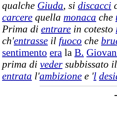
qualche
Giuda
, si
discacci
carcere
quella
monaca
che
Prima di
entrare
in cotesto
ch'
entrasse
il
fuoco
che
bru
sentimento
era
la
B.
Giovan
prima di
veder
subbissato
i
entrata
l'
ambizione
e '
l
desi