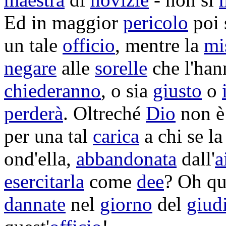
Ed in maggior
pericolo
poi 
un tale
officio
, mentre la
mi
negare
alle
sorelle
che l'ha
chiederanno
, o sia
giusto
o
perderà
. Oltreché
Dio
non 
per una tal
carica
a chi se l
ond'ella,
abbandonata
dall'
a
esercitarla
come
dee
? Oh q
dannate
nel
giorno
del
giud