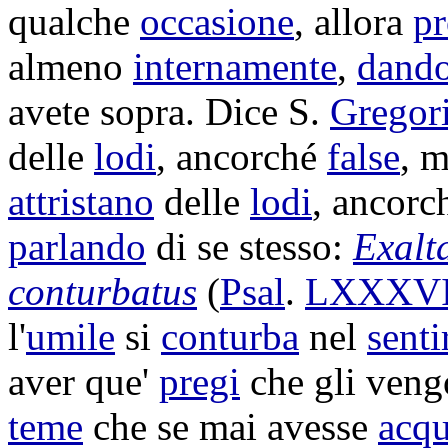
qualche
occasione
, allora
pr
almeno
internamente
,
dand
avete sopra. Dice S.
Gregor
delle
lodi
, ancorché
false
, 
attristano
delle
lodi
, ancor
parlando
di se stesso:
Exalt
conturbatus
(
Psal
.
LXXXVI
l'
umile
si
conturba
nel
senti
aver que'
pregi
che gli ven
teme
che se mai avesse
acqu