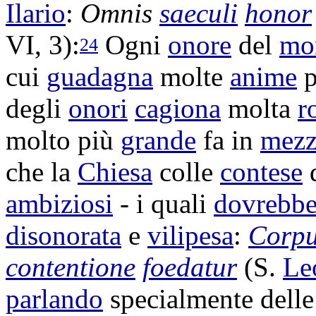
Ilario
:
Omnis
saeculi
honor
VI, 3):
Ogni
onore
del
mo
24
cui
guadagna
molte
anime
p
degli
onori
cagiona
molta
r
molto più
grande
fa in
mez
che la
Chiesa
colle
contese
ambiziosi
- i quali
dovrebbe
disonorata
e
vilipesa
:
Corp
contentione
foedatur
(S.
Le
parlando
specialmente dell