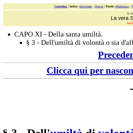
Copertina
|
Indice
:
Generale
-
Opera
|
Parole
:
Alfabetica
-
S. A
La vera 
Intra
CAPO XI - Della santa umiltà.
§ 3 - Dell'umiltà di volontà o sia d'af
Precede
Clicca qui per nascon