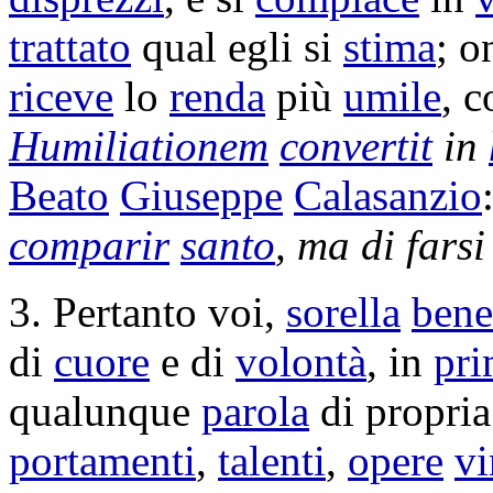
trattato
qual egli si
stima
; o
riceve
lo
renda
più
umile
, c
Humiliationem
convertit
in
Beato
Giuseppe
Calasanzio
comparir
santo
, ma di fars
3. Pertanto voi,
sorella
bene
di
cuore
e di
volontà
, in
pr
qualunque
parola
di propri
portamenti
,
talenti
,
opere
vi