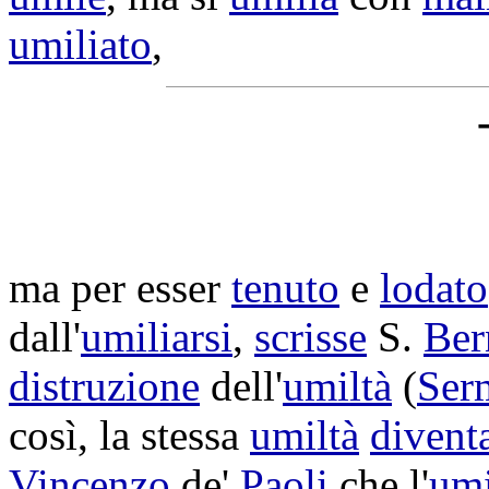
umiliato
,
ma per esser
tenuto
e
lodato
dall'
umiliarsi
,
scrisse
S.
Ber
distruzione
dell'
umiltà
(
Ser
così, la stessa
umiltà
divent
Vincenzo
de'
Paoli
che l'
umi