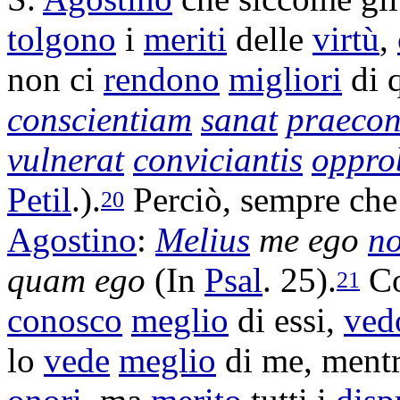
tolgono
i
meriti
delle
virtù
,
non ci
rendono
migliori
di 
conscientiam
sanat
praeco
vulnerat
conviciantis
oppro
Petil
.).
Perciò, sempre che
20
Agostino
:
Melius
me ego
no
quam ego
(In
Psal
. 25).
Co
21
conosco
meglio
di essi,
ved
lo
vede
meglio
di me, mentr