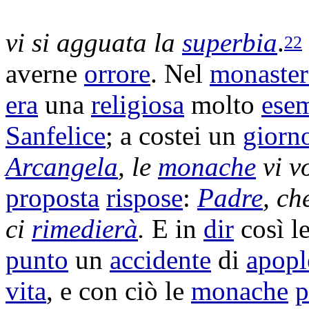
vi si
agguata
la
superbia
.
22
averne
orrore
. Nel
monaste
era
una
religiosa
molto
ese
Sanfelice
; a costei un
giorn
Arcangela
, le
monache
vi v
proposta
rispose
:
Padre
, c
ci
rimedierà
.
E in
dir
così l
punto
un
accidente
di
apopl
vita
, e con ciò le
monache
p