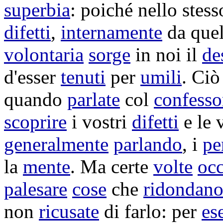
superbia
: poiché nello stes
difetti
,
internamente
da quel
volontaria
sorge
in noi il
de
d'esser
tenuti
per
umili
. Ciò
quando
parlate
col
confesso
scoprire
i vostri
difetti
e le 
generalmente
parlando
, i
pe
la
mente
. Ma certe
volte
occ
palesare
cose
che
ridondan
non
ricusate
di farlo: per
es