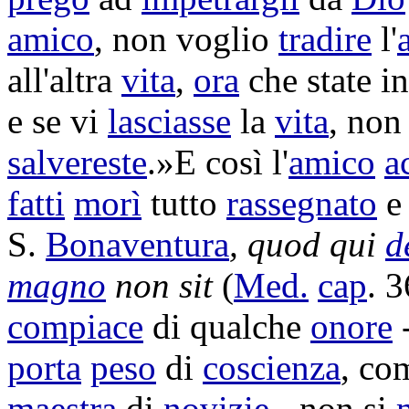
amico
, non voglio
tradire
l'
all'altra
vita
,
ora
che state i
e se vi
lasciasse
la
vita
, no
salvereste
.»E così l'
amico
a
fatti
morì
tutto
rassegnato
S.
Bonaventura
, quod qui
d
magno
non sit
(
Med.
cap
. 3
compiace
di qualche
onore
-
porta
peso
di
coscienza
, co
maestra
di
novizie
- non si