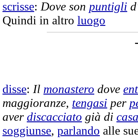
scrisse
:
Dove son
puntigli
d
Quindi in altro
luogo
disse
:
Il
monastero
dove
en
maggioranze
,
tengasi
per
p
aver
discacciato
già di
cas
soggiunse
,
parlando
alle su