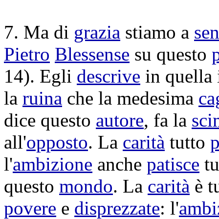
7. Ma di
grazia
stiamo a
sen
Pietro
Blessense
su questo
14). Egli
descrive
in quella
la
ruina
che la medesima
ca
dice questo
autore
, fa la
sci
all'
opposto
. La
carità
tutto
p
l'
ambizione
anche
patisce
tu
questo
mondo
. La
carità
è t
povere
e
disprezzate
: l'
ambi