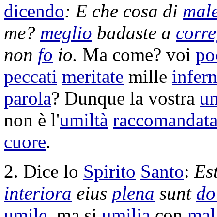
dicendo
: E che cosa di
mal
me?
meglio
badaste
a
corr
non
fo
io.
Ma come? voi
po
peccati
meritate
mille
infern
parola
? Dunque la vostra
um
non è l'
umiltà
raccomandat
cuore
.
2. Dice lo
Spirito
Santo
:
Es
interiora
eius
plena
sunt
do
umile
, ma si
umilia
con
mal