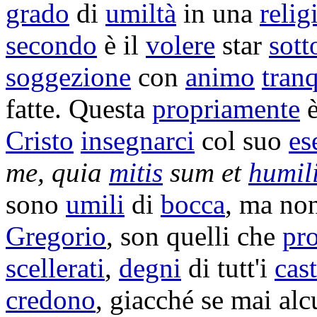
grado
di
umiltà
in una
relig
secondo
è il
volere
star
sott
soggezione
con
animo
tranq
fatte. Questa
propriamente
è
Cristo
insegnarci
col suo
es
me, quia
mitis
sum et
humil
sono
umili
di
bocca
, ma no
Gregorio
, son quelli che
pr
scellerati
,
degni
di tutt'i
cas
credono
, giacché se mai alc