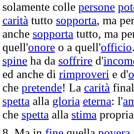
solamente colle
persone
pot
carità
tutto
sopporta
, ma pe
anche
sopporta
tutto, ma pe
quell'
onore
o a quell'
officio
spine
ha da
soffrire
d'
incom
ed anche di
rimproveri
e d'
o
che
pretende
! La
carità
fina
spetta
alla
gloria
eterna
: l'
am
che
spetta
alla
stima
propria
8. Ma in
fine
quella
povera