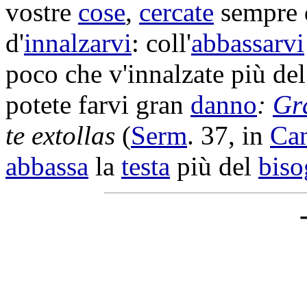
vostre
cose
,
cercate
sempre 
d'
innalzarvi
: coll'
abbassarvi
poco che v'
innalzate
più de
potete farvi gran
danno
:
Gr
te
extollas
(
Serm
. 37, in
Ca
abbassa
la
testa
più del
bis