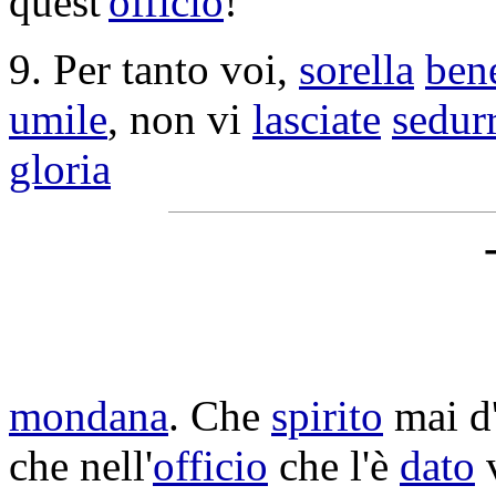
quest'
officio
!
9. Per tanto voi,
sorella
ben
umile
, non vi
lasciate
sedur
gloria
mondana
. Che
spirito
mai d
che nell'
officio
che l'è
dato
v