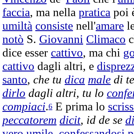
faccia
, ma nella
pratica
poi 
umiltà
consiste
nell'
amare
l
notò
S.
Giovanni
Climaco
c
dice esser
cattivo
, ma chi
g
cattivo
dagli altri, e
disprez
santo
,
che tu
dica
male
di t
dirlo
dagli altri, tu lo
confe
compiaci
.
E prima lo
scris
6
peccatorem
dicit
, id de se
d
vero
umile
,
confessandosi
p