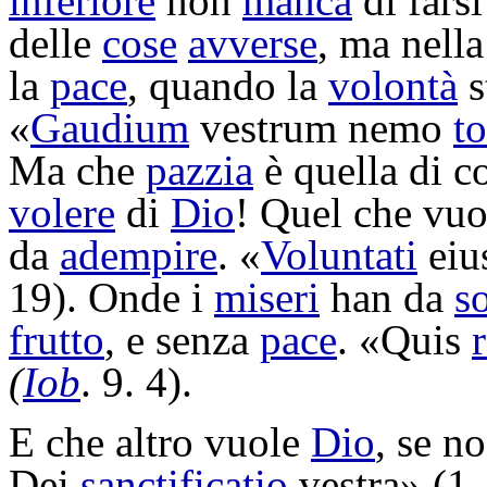
inferiore
non
manca
di fars
delle
cose
avverse
, ma nell
la
pace
, quando la
volontà
s
«
Gaudium
vestrum nemo
to
Ma che
pazzia
è quella di c
volere
di
Dio
! Quel che vu
da
adempire
. «
Voluntati
eiu
19). Onde i
miseri
han da
so
frutto
, e senza
pace
. «Quis
r
(
Iob
. 9. 4).
E che altro vuole
Dio
, se n
Dei
sanctificatio
vestra» (1