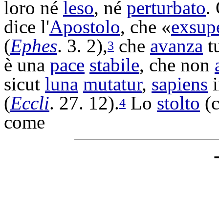
loro né
leso
, né
perturbato
.
dice l'
Apostolo
, che «
exsup
(
Ephes
. 3. 2),
che
avanza
tu
3
è una
pace
stabile
, che non
sicut
luna
mutatur
,
sapiens
(
Eccli
. 27. 12).
Lo
stolto
(c
4
come