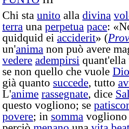
Chi sta
unito
alla
divina
vol
terra
una
perpetua
pace
: «
quidquid ei
acciderit
» (
Pro
un'
anima
non può avere ma
vedere
adempirsi
quant'ella
se non quello che vuole
Di
già quanto
succede
, tutto
av
L'
anime
rassegnate
, dice
Sa
questo vogliono; se
patisco
povere
; in
somma
vogliono 
perciò
menano
una
vita
bea