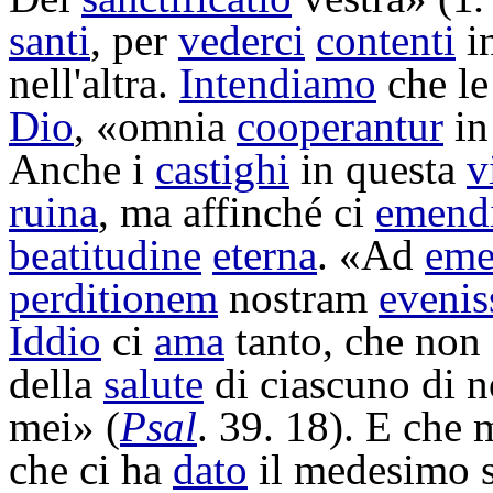
santi
, per
vederci
contenti
i
nell'altra.
Intendiamo
che l
Dio
, «omnia
cooperantur
i
Anche i
castighi
in questa
v
ruina
, ma affinché ci
emend
beatitudine
eterna
. «Ad
eme
perditionem
nostram
evenis
Iddio
ci
ama
tanto, che non
della
salute
di ciascuno di n
mei» (
Psal
. 39. 18). E che 
che ci ha
dato
il medesimo 