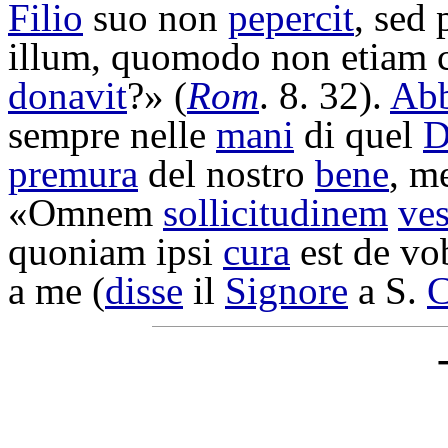
Filio
suo non
pepercit
, sed
illum, quomodo non etiam 
donavit
?» (
Rom
. 8. 32).
Ab
sempre nelle
mani
di quel
D
premura
del nostro
bene
, m
«Omnem
sollicitudinem
ve
quoniam ipsi
cura
est de vo
a me (
disse
il
Signore
a S.
C