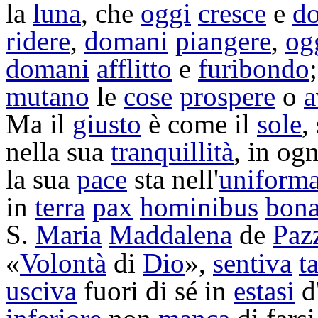
la
luna
, che
oggi
cresce
e
d
ridere
,
domani
piangere
,
og
domani
afflitto
e
furibondo
mutano
le
cose
prospere
o
a
Ma il
giusto
è come il
sole
,
nella sua
tranquillità
, in og
la sua
pace
sta nell'
uniforma
in
terra
pax
hominibus
bon
S.
Maria
Maddalena
de
Paz
«
Volontà
di
Dio
»,
sentiva
t
usciva
fuori di sé in
estasi
d