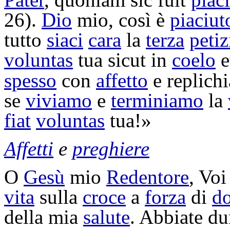
26).
Dio
mio, così è
piaciut
tutto
siaci
cara
la
terza
peti
voluntas
tua sicut in
coelo
e
spesso
con
affetto
e
replich
se
viviamo
e
terminiamo
la
fiat
voluntas
tua!»
Affetti
e
preghiere
O
Gesù
mio
Redentore
, Voi
vita
sulla
croce
a
forza
di
do
della mia
salute
. Abbiate d