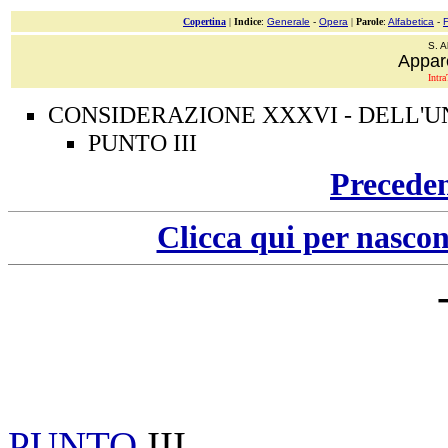
Copertina
|
Indice
:
Generale
-
Opera
|
Parole
:
Alfabetica
-
S. A
Appar
Intra
CONSIDERAZIONE XXXVI - DELL'U
PUNTO III
Precede
Clicca qui per nascon
PUNTO
III