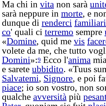
Ma chi in
vita
non sarà
unit
sarà neppure in
morte
, e no
dunque di
renderci
familiari
co
' quali ci
terremo
sempre
«
Domine
, quid me
vis
facer
volete da me, che tutto vog
Domini
»:
Ecco l'
anima
mia
9
e sarete
ubbidito
. «Tuus su
Salvatemi
,
Signore
, e poi f
piace
; io son vostro, non 
qualche
avversità
più
pesan
Pater
, quoniam sic fuit
plac