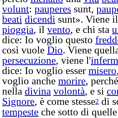
volunt
:
pauperes
sunt,
paupe
beati
dicendi
sunt». Viene i
pioggia
, il
vento
, e chi sta
u
dice: Io voglio questo
fredd
così vuole
Dio
. Viene quell
persecuzione
, viene l'
inferm
dice: Io voglio esser
misero
voglio anche
morire
, perch
nella
divina
volontà
, e si
co
Signore
, è come stesse
di s
2
tempeste
che sotto di quell