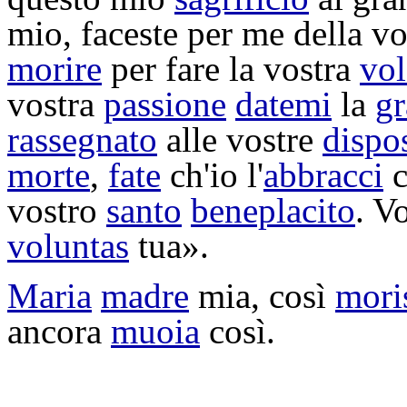
mio, faceste per me della v
morire
per fare la vostra
vol
vostra
passione
datemi
la
gr
rassegnato
alle vostre
dispo
morte
,
fate
ch'io l'
abbracci
c
vostro
santo
beneplacito
. V
voluntas
tua».
Maria
madre
mia, così
mori
ancora
muoia
così.