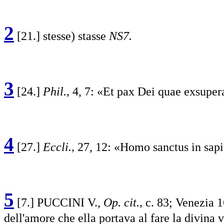
2
[21.] stesse) stasse
NS7.
3
[24.]
Phil.,
4, 7: «Et pax Dei quae exsupe
4
[27.]
Eccli.,
27, 12: «Homo sanctus in sapie
5
[7.] PUCCINI V.,
Op. cit.,
c. 83; Venezia 1
dell'amore che ella portava al fare la divina 