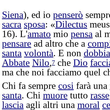
Siena
), ed io
penserò
sempre
sacra
sposa
: «
Dilectus
meus m
16). L'
amato
mio
pensa
al 
pensare
ad altro che a
compi
santa
volontà
. E non
dobbi
Abbate
Nilo
,
che
Dio
facci
7
ma che noi facciamo quel ch
Chi fa sempre
cosi
farà una
santa
. Chi
muore
tutto
rass
lascia
agli altri una
moral
ce