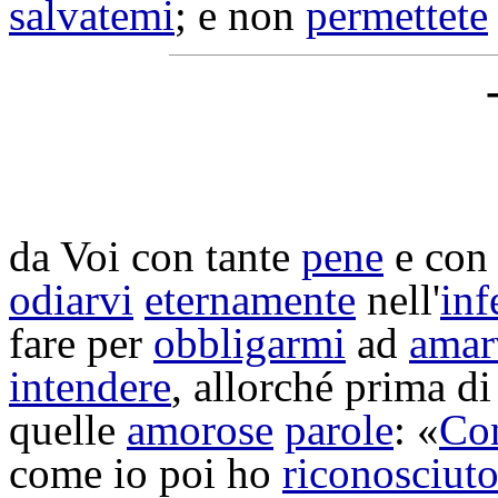
salvatemi
; e non
permettete
da Voi con tante
pene
e con
odiarvi
eternamente
nell'
inf
fare per
obbligarmi
ad
amar
intendere
, allorché prima d
quelle
amorose
parole
: «
Co
come io poi ho
riconosciut