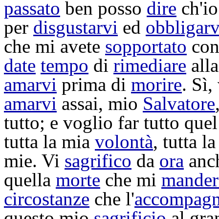
passato
ben posso
dire
ch'io
per
disgustarvi
ed
obbligarv
che mi avete
sopportato
con
date
tempo
di
rimediare
all
amarvi
prima di
morire
. Sì
amarvi
assai, mio
Salvatore
tutto; e voglio far tutto que
tutta la mia
volontà
, tutta l
mie. Vi
sagrifico
da
ora
anc
quella
morte
che mi
mander
circostanze
che l'
accompagn
questo mio
sagrificio
al gr