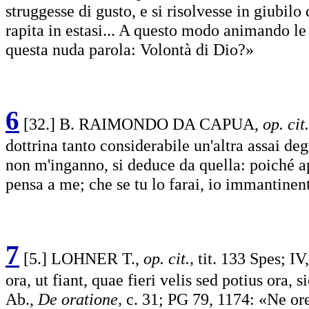
struggesse di gusto, e si risolvesse in giubilo d
rapita in estasi... A questo modo animando le
questa nuda parola: Volontà di Dio?»
6
[32.] B. RAIMONDO DA CAPUA,
op. cit
dottrina tanto considerabile un'altra assai deg
non m'inganno, si deduce da quella: poiché app
pensa a me; che se tu lo farai, io immantinen
7
[5.] LOHNER T.,
op. cit.,
tit. 133 Spes; IV
ora, ut fiant, quae fieri velis sed potius ora, 
Ab.,
De oratione,
c. 31; PG 79, 1174: «Ne ore